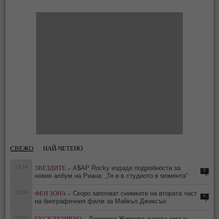
СВЕЖО
НАЙ-ЧЕТЕНО
13:14
ЗВЕЗДИТЕ »
A$AP Rocky издаде подробности за
0
новия албум на Риана: „Тя е в студиото в момента“
12:56
ФЕН ЗОНА »
Скоро започват снимките на втората част
0
на биографичния филм за Майкъл Джексън
10:50
ЕКСКЛУЗИВНО »
Людмила Живкова знаела кога и