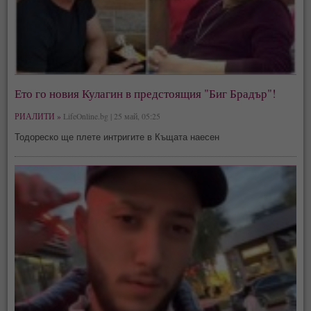
Ето го новия Кулагин в предстоящия "Биг Брадър"!
РИАЛИТИ »
LifeOnline.bg | 25 май, 05:25
Тодореско ще плете интригите в Къщата наесен