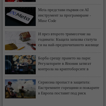
Meta представи първия си AI
инструмент за програмиране -
Muse Code
И през второто тримесечие на
годината: Къщата запазва статута
си на най-предпочитаното жилище
у нас
Борба срещу прането на пари:
Регулаторите в Япония затягат
контрола на криптоборсите в
страната
Сериозна пропаст в защитата:
Екстремните горещини и пожарите
в Европа поставят под риск
застрахователния модел