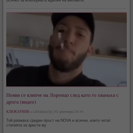
Всичко за илюзорната идилия на виповете
Появи се клипче на Лоренцо след като го хванаха с
дрога (видео)
КЛЮКАРНИК »
LifeOnline.bg | 02 декември, 03:39
Той размаха среден пръст на NOVA и всички, които четат
статията за ареста му