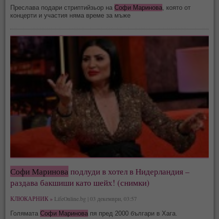
Преслава подари стриптийзьор на
Софи Маринова
, която от
концерти и участия няма време за мъже
Софи Маринова
подлуди в хотел в Нидерландия –
раздава бакшиши като шейх! (снимки)
КЛЮКАРНИК »
LifeOnline.bg | 03 декември, 03:57
Голямата
Софи Маринова
пя пред 2000 българи в Хага.