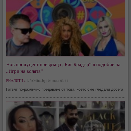
Нов продуцент превръща „Биг Брадър“ в подобие на
„Игри на волята“
РИАЛИТИ »
LifeOnline.bg | 04 юли, 03:41
Готвят по-различно предаване от това, което сме гледали досега