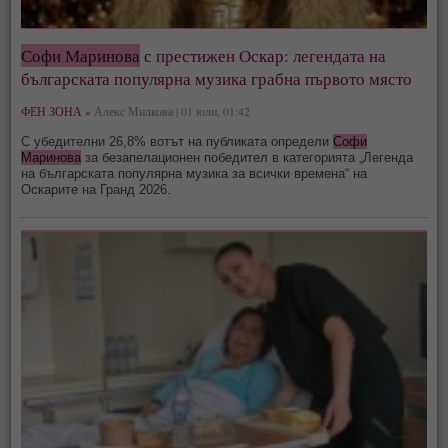
Софи Маринова
с престижен Оскар: легендата на
българската популярна музика грабна първото място
ФЕН ЗОНА »
Алекс Милкова | 01 юли, 01:42
С убедителни 26,8% вотът на публиката определи
Софи
Маринова
за безапелационен победител в категорията „Легенда
на българската популярна музика за всички времена“ на
Oскарите на Гранд 2026.