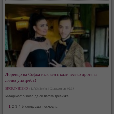
Лоренцо на Софка изловен с количество дрога за
лична употреба!
ЕКСКЛУЗИВНО »
LifeOnline.bg | 02 декември, 02:33
Младежът обичал да си пафка тревичка
1
2
3
4
5
следваща
последна