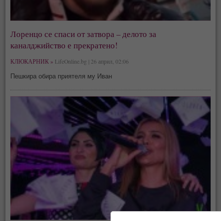
Лоренцо се спаси от затвора – делото за
каналджийство е прекратено!
КЛЮКАРНИК »
LifeOnline.bg | 26 април, 02:06
Пешкира обира приятеля му Иван