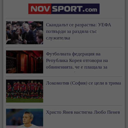
Скандалът се разраства: УЕФА
потвърди за раздяла със
служителка
Футболната федерация на
Република Корея отговори на
обвиненията, че е плащала за
сексуални забавления на съдии
Локомотив (София) се цели в трима
Христо Янев настигна Любо Пенев