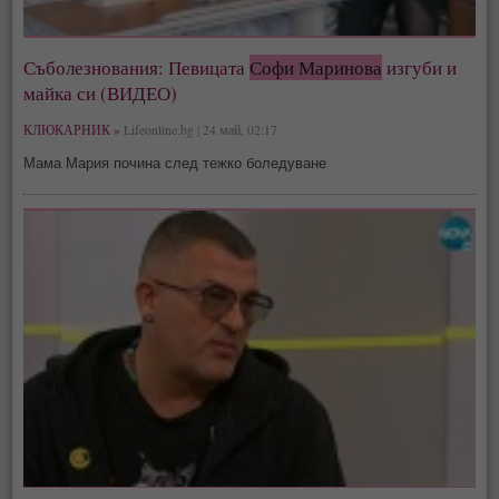
Съболезнования: Певицата
Софи Маринова
изгуби и
майка си (ВИДЕО)
КЛЮКАРНИК »
Lifeonline.bg | 24 май, 02:17
Мама Мария почина след тежко боледуване