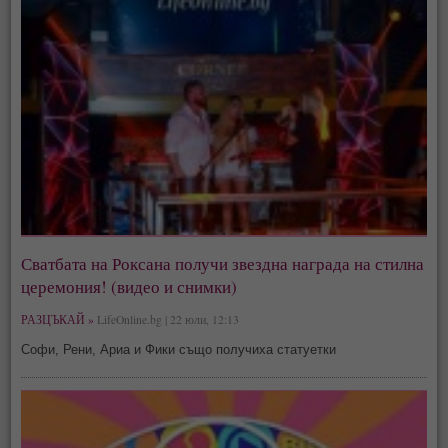
Сватбата на Роксана получи звездна награда на стилна
церемония! (видео и снимки)
РАЗЦЪКАЙ »
LifeOnline.bg | 22 юли, 12:13
Софи, Рени, Ариа и Фики също получиха статуетки