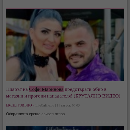
Пиарът на
Софи Маринова
предотврати обир в
магазин и прогони нападателя! (БРУТАЛНО ВИДЕО)
ЕКСКЛУЗИВНО »
LifeOnline.bg | 11 август, 05:03
Обирджията среща свиреп отпор