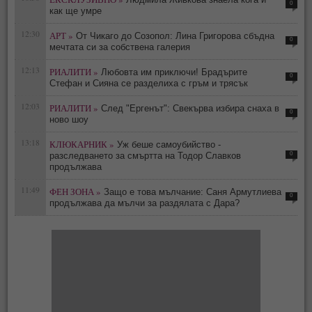
0
как ще умре
12:30
АРТ »
От Чикаго до Созопол: Лина Григорова сбъдна
0
мечтата си за собствена галерия
12:13
РИАЛИТИ »
Любовта им приключи! Брадърите
0
Стефан и Сияна се разделиха с гръм и трясък
12:03
РИАЛИТИ »
След "Ергенът": Свекърва избира снаха в
0
ново шоу
13:18
КЛЮКАРНИК »
Уж беше самоубийство -
0
разследването за смъртта на Тодор Славков
продължава
11:49
ФЕН ЗОНА »
Защо е това мълчание: Саня Армутлиева
0
продължава да мълчи за раздялата с Дара?