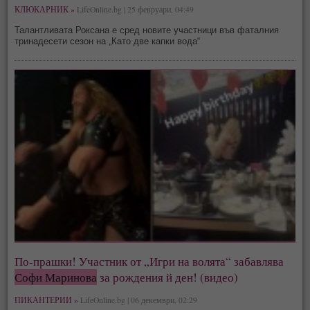
КЛЮКАРНИК »
LifeOnline.bg | 25 февруари, 04:49
Талантливата Роксана е сред новите участници във фаталния
тринадесети сезон на „Като две капки вода“
По-прашки! Участник от „Игри на волята“ забавлява
Софи Маринова
за рождения й ден! (видео)
ПИКАНТЕРИИ »
LifeOnline.bg | 06 декември, 02:29