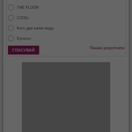
THE FLOOR
COOLt
Като две капки вода
Ергенът
Покажи резултати