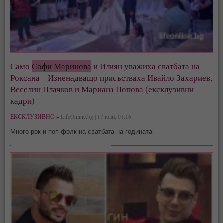
Само
Софи Маринова
и Илиян уважиха сватбата на
Роксана – Изненадващо присъстваха Ивайло Захариев,
Веселин Плачков и Мариана Попова (ексклузивни
кадри)
ЕКСКЛУЗИВНО »
LifeOnline.bg | 17 юни, 01:16
Много рок и поп-фолк на сватбата на годината