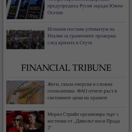
предупредиха Русия заради Южна
Осетия
Испания постави ултиматум на
Италия за граничните проверки
след кризата в Сеута
Жеги, скъпа енергия и сложна
геополитика: ФАО отчете ръст в
световните цени на храните
Мерил Стрийп организира търг с
костюми от „Дяволът носи Прада
2“