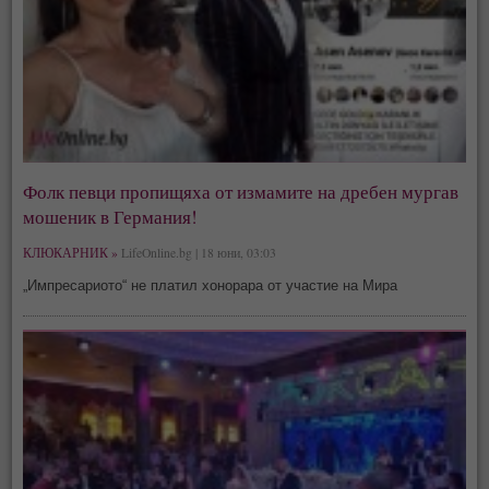
Фолк певци пропищяха от измамите на дребен мургав
мошеник в Германия!
КЛЮКАРНИК »
LifeOnline.bg | 18 юни, 03:03
„Импресариото“ не платил хонорара от участие на Мира