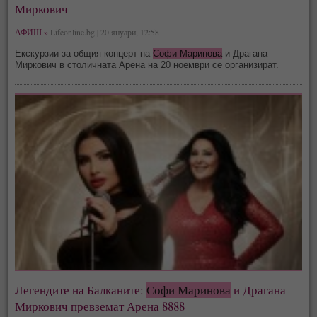
Миркович
АФИШ »
Lifeonline.bg | 20 януари, 12:58
Екскурзии за общия концерт на
Софи Маринова
и Драгана
Миркович в столичната Арена на 20 ноември се организират.
Легендите на Балканите:
Софи Маринова
и Драгана
Миркович превземат Арена 8888