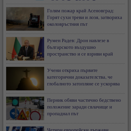
Голям пожар край Асеновград:
Горят сухи треви и лозя, затвориха
околовръстния път
Румен Радев: Дрон навлезе в
българското въздушно
пространство и се взриви край
границата с Румъния
Учени откриха първите
категорични доказателства, че
глобалното затопляне се ускорява
Перник обяви частично бедствено
положение заради свлачище и
пропаднал път
Четири европейски държави