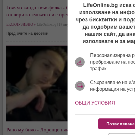
LifeOnline.bg иска
Голям скандал във фолка - Софка пее на Бони, тя
използване на инфо
отсвири колежката си с пренебрежение! (видео)
чрез бисквитки и под
ЕКСКЛУЗИВНО »
LifeOnline.bg | 19 януари, 06:21
да подобрим вашет
нашия сайт, да ан
Пред очите на десетки
използвате и за ма
Персонализирана р
преброяване на по
трафик
Съхраняване на и/и
информация на уст
ОБЩИ УСЛОВИЯ
Позволяване
Рано му било - Лоренцо няма да се жени, Софка рекла