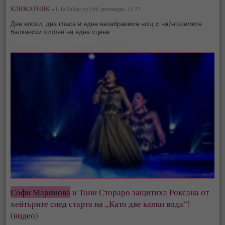
КЛЮКАРНИК »
LifeOnline.bg | 08 декември, 11:37
Две епохи, два гласа и една незабравима нощ с най-големите
балкански хитове на една сцена
Софи Маринова
и Тони Стораро защитиха Роксана от
хейтърите след старта на „Като две капки вода“!
(видео)