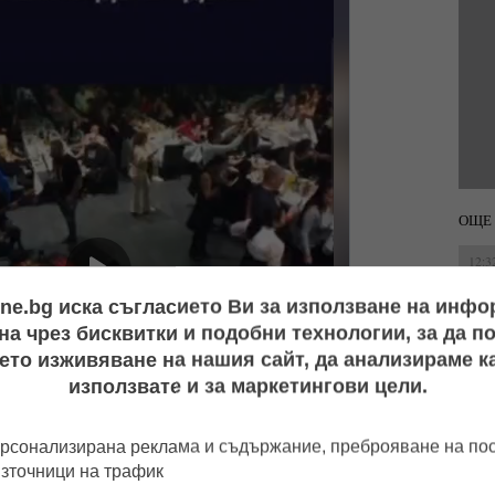
ОЩЕ 
12:3
ine.bg иска съгласието Ви за използване на инф
а чрез бисквитки и подобни технологии, за да 
13:1
ето изживяване на нашия сайт, да анализираме ка
използвате и за маркетингови цели.
16:0
рсонализирана реклама и съдържание, преброяване на п
източници на трафик