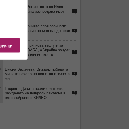
6
Стопи ли се богатството на Илия
Павлов? Дарина разпродава имот
0
след имот!
1
Перото на иронията спря завинаги:
Любен Дилов-син почина след тежки
0
усложнения
8
Киркоров си приписва заслуги за
сички
победата на DARA, а Украйна занули
0
България - традиция, която
продължава!
0
Емона Василева: Виждам победата
ми като начало на нов етап в живота
0
ми
2
Глория – Дивата преди филтрите:
раждането на попфолк пантеона в
0
едно забравено ВИДЕО