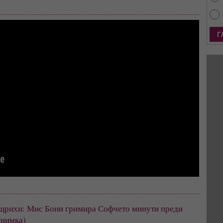
щрихи: Мис Бони гримира Софчето минути преди 
снимка)