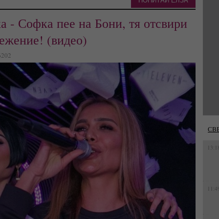
ПОПИТАЙ ЕЛЗА
а - Софка пее на Бони, тя отсвири
ежение! (видео)
26202
СВ
13:1
11:4