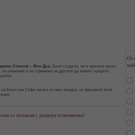
От 
най
ариян Станков – Мон Дьо,
Бони сподели, че е пресяла много
е, за уважение и за стремежа на другите да вземат чуждото.
датели.
на Бони към Софи засега остава загадка, но феновете вече
жения.
они се похвали с дъщеря отличничка!