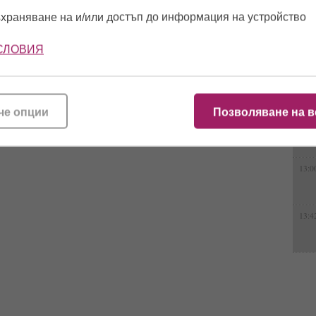
16:0
храняване на и/или достъп до информация на устройство
СЛОВИЯ
15:0
12:5
че опции
Позволяване на в
стински приятелски отношения. Пели са заедно на една сцена,
„20 години на сцена“.
13:0
13:4