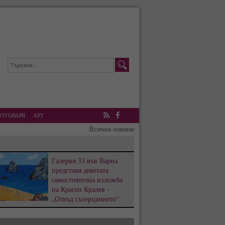
ОТГОВАРЯ
АРТ
RSS
Facebook
Всички новини
Галерия 33 във Варна
представя деветата
самостоятелна изложба
на Красен Кралев -
„Отвъд съзерцанието“