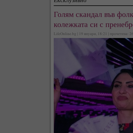
Голям скандал във фолк
колежката си с пренебр
LifeOnline.bg | 19 януари, 18:21 | прочетена: 