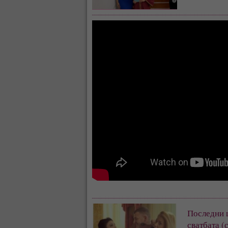
Последни 
сватбата (