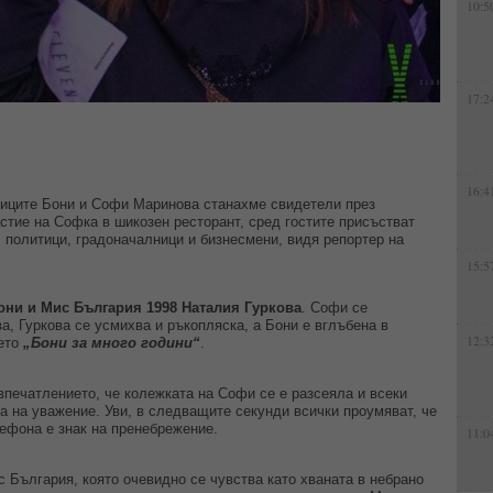
10:5
17:2
16:4
иците Бони и Софи Маринова станахме свидетели през
стие на Софка в шикозен ресторант, сред гостите присъстват
 политици, градоначалници и бизнесмени, видя репортер на
15:5
они и Мис България 1998 Наталия Гуркова
. Софи се
а, Гуркова се усмихва и ръкопляска, а Бони е вглъбена в
12:3
ието
„Бони за много години“
.
впечатлението, че колежката на Софи се е разсеяла и всеки
а на уважение. Уви, в следващите секунди всички проумяват, че
лефона е знак на пренебрежение.
11:0
с България, която очевидно се чувства като хваната в небрано