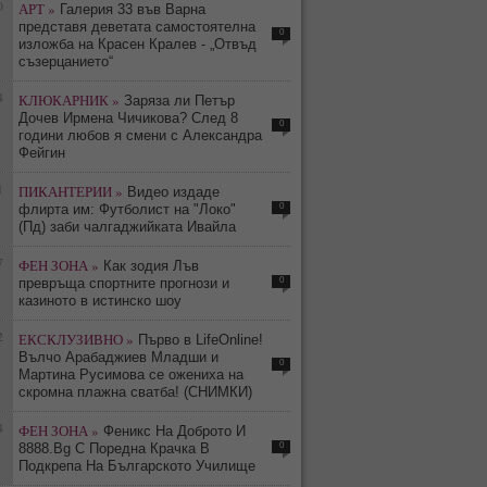
0
АРТ »
Галерия 33 във Варна
представя деветата самостоятелна
0
изложба на Красен Кралев - „Отвъд
съзерцанието“
4
КЛЮКАРНИК »
Заряза ли Петър
Дочев Ирмена Чичикова? След 8
0
години любов я смени с Александра
Фейгин
1
ПИКАНТЕРИИ »
Видео издаде
0
флирта им: Футболист на "Локо"
(Пд) заби чалгаджийката Ивайла
7
ФЕН ЗОНА »
Как зодия Лъв
0
превръща спортните прогнози и
казиното в истинско шоу
2
ЕКСКЛУЗИВНО »
Първо в LifeOnline!
Вълчо Арабаджиев Младши и
0
Мартина Русимова сe oжениха на
скромна плажна сватба! (СНИМКИ)
4
ФЕН ЗОНА »
Феникс На Доброто И
0
8888.Bg С Поредна Крачка В
Подкрепа На Българското Училище