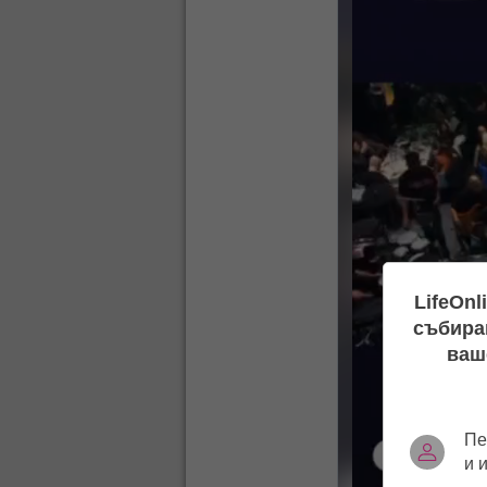
LifeOnl
събиран
ваш
Пе
и 