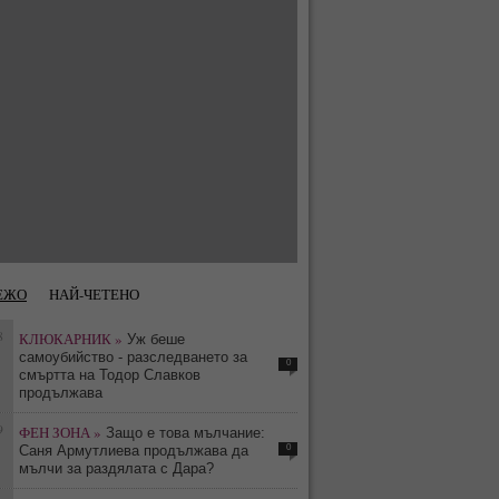
ЕЖО
НАЙ-ЧЕТЕНО
8
КЛЮКАРНИК »
Уж беше
самоубийство - разследването за
0
смъртта на Тодор Славков
продължава
9
ФЕН ЗОНА »
Защо е това мълчание:
0
Саня Армутлиева продължава да
мълчи за раздялата с Дара?