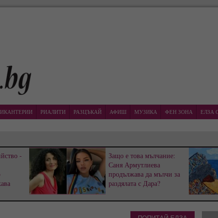
ИКАНТЕРИИ
РИАЛИТИ
РАЗЦЪКАЙ
АФИШ
МУЗИКА
ФЕН ЗОНА
ЕЛЗА 
йство -
Защо е това мълчание:
Саня Армутлиева
р
продължава да мълчи за
жава
раздялата с Дара?