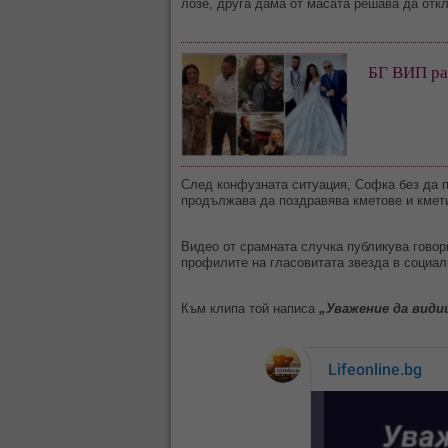
лозе, друга дама от масата решава да отк
БГ ВИП раз
След конфузната ситуация, Софка без да п
продължава да поздравява кметове и кмет
Видео от срамната случка публикува гово
профилите на гласовитата звезда в социал
Към клипа той написа
„Уважение да види