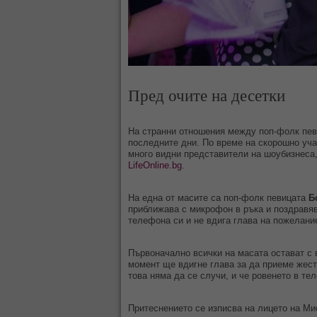
Пред очите на десетки
На странни отношения между поп-фолк пев
последните дни. По време на скорошно уча
много видни представители на шоубизнеса,
LifeOnline.bg
.
На една от масите са поп-фолк певицата
Б
приближава с микрофон в ръка и поздравяв
телефона си и не вдига глава на пожелан
Първоначално всички на масата остават с 
момент ще вдигне глава за да приеме жест
това няма да се случи, и че ровенето в те
Притеснението се изписва на лицето на Ми