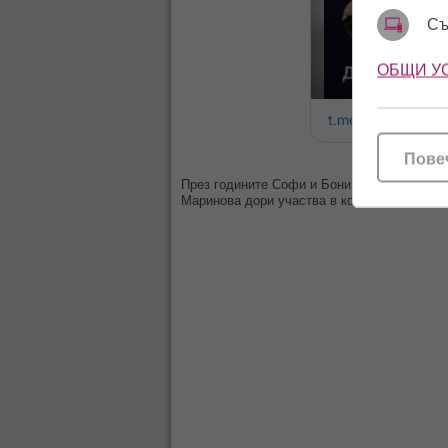
Съ
ОБЩИ У
Пове
През годините Софи и Бони са показвали и
Маринова дори участва в концерта на Бони 