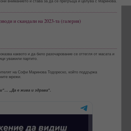
лони вниманието и става за да се прегръща и целува с Маринова.
води и скандали на 2023-та (галерия)
оказва каквото и да било разочарование се оттегля от масата и
ици уважили партито.
рителят на Софи Маринова Тодореско, който поддържа
ните мрежи.
ш“… „Да е жива и здрава“.