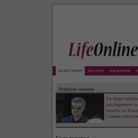
ЕКСКЛУЗИВНО
ЗВЕЗДИТЕ
КЛЮКАРНИК
П
Избрани новини
Уж беше самоуби
разследването за
смъртта на Тодо
Славков продъл
Ексклузивно