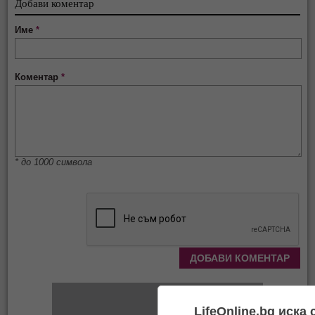
Добави коментар
Име
*
Коментар
*
* до 1000 символа
LifeOnline.bg иска