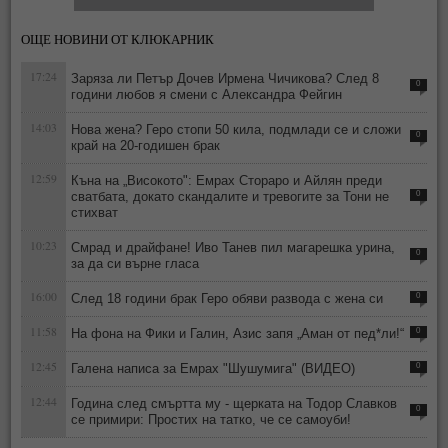
ОЩЕ НОВИНИ ОТ КЛЮКАРНИК
17:24
Заряза ли Петър Дочев Ирмена Чичикова? След 8
0
години любов я смени с Александра Фейгин
14:03
Нова жена? Геро стопи 50 кила, подмлади се и сложи
0
край на 20-годишен брак
12:59
Къна на „Високото": Емрах Стораро и Айлян преди
сватбата, докато скандалите и тревогите за Тони не
0
стихват
10:23
Смрад и драйфане! Иво Танев пил магарешка урина,
0
за да си върне гласа
16:00
След 18 години брак Геро обяви развода с жена си
0
11:58
На фона на Фики и Галин, Азис запя „Аман от пед*ли!“
0
12:45
Галена написа за Емрах "Шушумига" (ВИДЕО)
0
12:44
Година след смъртта му - щерката на Тодор Славков
0
се примири: Простих на татко, че се самоуби!