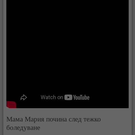
Мама Мария почина след тежко
боледуване