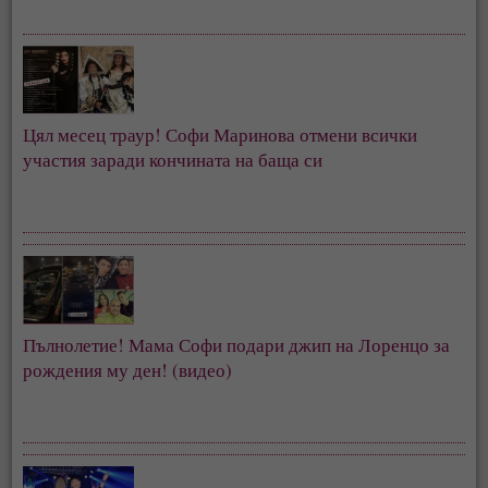
Цял месец траур! Софи Маринова отмени всички
участия заради кончината на баща си
Пълнолетие! Мама Софи подари джип на Лоренцо за
рождения му ден! (видео)