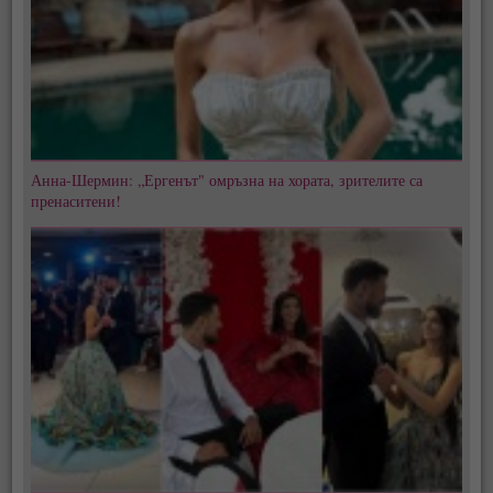
Анна-Шермин: „Ергенът" омръзна на хората, зрителите са
пренаситени!