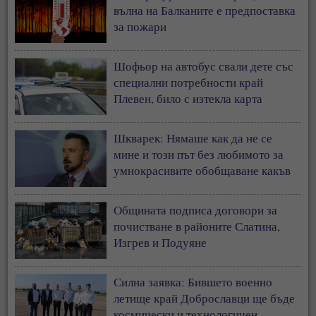
вълна на Балканите е предпоставка
за пожари
Шофьор на автобус свали дете със
специални потребности край
Плевен, било с изтекла карта
Шкварек: Нямаше как да не се
мине и този път без любимото за
умнокрасивите обобщаване какъв
прост, двашки народ от
антисемити сме българите
Общината подписа договори за
почистване в районите Слатина,
Изгрев и Подуяне
Силна заявка: Бившето военно
летище край Доброславци ще бъде
космически и технологичен