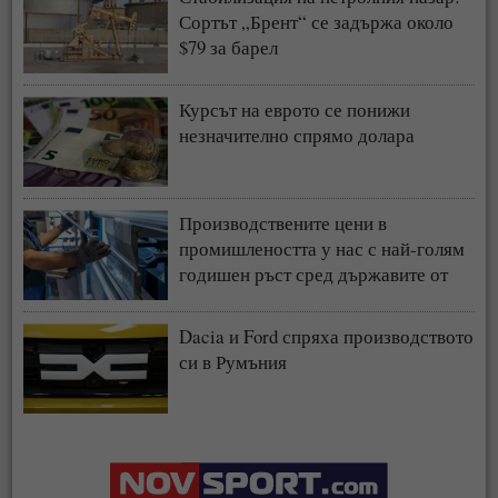
Сортът „Брент“ се задържа около
$79 за барел
Курсът на еврото се понижи
незначително спрямо долара
Производствените цени в
промишлеността у нас с най-голям
годишен ръст сред държавите от
ЕС
Dacia и Ford спряха производството
си в Румъния