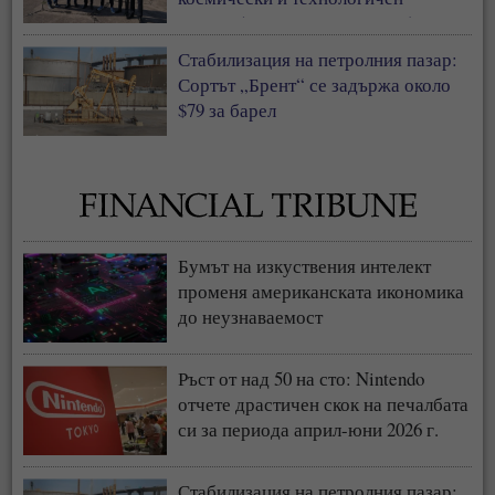
център (СНИМКИ + ВИДЕО)
Стабилизация на петролния пазар:
Сортът „Брент“ се задържа около
$79 за барел
Бумът на изкуствения интелект
променя американската икономика
до неузнаваемост
Ръст от над 50 на сто: Nintendo
отчете драстичен скок на печалбата
си за периода април-юни 2026 г.
Стабилизация на петролния пазар: