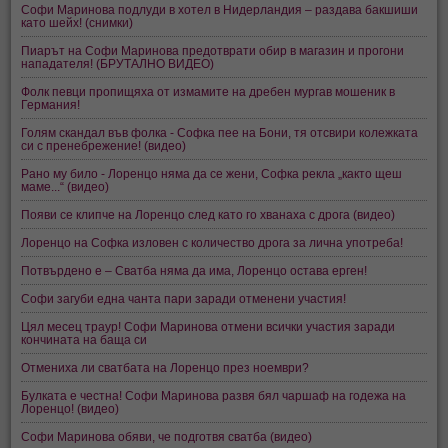
Софи Маринова подлуди в хотел в Нидерландия – раздава бакшиши
като шейх! (снимки)
Пиарът на Софи Маринова предотврати обир в магазин и прогони
нападателя! (БРУТАЛНО ВИДЕО)
Фолк певци пропищяха от измамите на дребен мургав мошеник в
Германия!
Голям скандал във фолка - Софка пее на Бони, тя отсвири колежката
си с пренебрежение! (видео)
Рано му било - Лоренцо няма да се жени, Софка рекла „както щеш
маме...“ (видео)
Появи се клипче на Лоренцо след като го хванаха с дрога (видео)
Лоренцо на Софка изловен с количество дрога за лична употреба!
Потвърдено е – Сватба няма да има, Лоренцо остава ерген!
Софи загуби една чанта пари заради отменени участия!
Цял месец траур! Софи Маринова отмени всички участия заради
кончината на баща си
Отмениха ли сватбата на Лоренцо през ноември?
Булката е честна! Софи Маринова развя бял чаршаф на годежа на
Лоренцо! (видео)
Софи Маринова обяви, че подготвя сватба (видео)