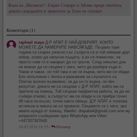
Къна на „Високото": Емрах Стораро и Айлян преди сватбата,
докато скандалите и тревогите за Тони не стихват
Коментари (1)
raphael maya
Д-Р АПАТ Е НАЙ-ДОБРИЯТ, КОИТО
МОЖЕТЕ ДА НАМЕРИТЕ НАВСЯКЪДЕ. По-рано тази
година се скарах ужасно със съпруга си и той нямаше друг
избор, освен да напусне къщата, а аз си помислих, че
просто гняв го е накарал да си тръгне. След няколко дни
не можах да се свържа с него, нито да разбера къде е.
Чаках и чаках, но той така и не се върна, нито ми се обади.
Бях изпълнена с болка и разкаяние за случилото се.
Опитах всичко възможно, за да си го върна, но без
резултат, докато не се свързах с Д-Р АПАТ, който ми се
притече на помощ. Той свърши перфектна работа, за да ни
събере отново, а съпругът ми се обади и се прибра точно
48 часа по-късно, точно както обеща. Д-Р АПАТ е толкова
истински и никога не се проваля. Свържете се с него, ако
имате нужда от помощ. Имейл:
drapata4@gmail.com
или му
изпратете съобщение чрез WhatsApp или Viber:
+447307347648.
26.05.2026 18:35 /
Отговор