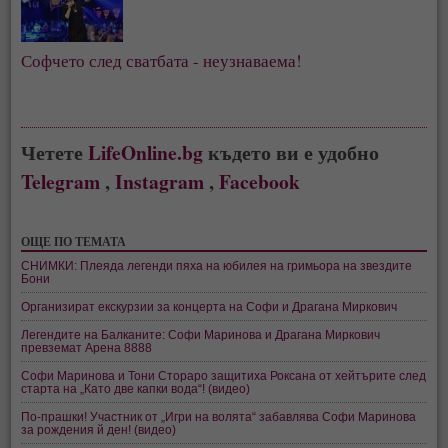
Софчето след сватбата - неузнаваема!
Четете
LifeOnline.bg
където ви е удобно
Telegram
,
Instagram
,
Facebook
ОЩЕ ПО ТЕМАТА
СНИМКИ: Плеяда легенди пяха на юбилея на гримьора на звездите
Бони
Организират екскурзии за концерта на Софи и Драгана Миркович
Легендите на Балканите: Софи Маринова и Драгана Миркович
превземат Арена 8888
Софи Маринова и Тони Стораро защитиха Роксана от хейтърите след
старта на „Като две капки вода“! (видео)
По-прашки! Участник от „Игри на волята“ забавлява Софи Маринова
за рождения й ден! (видео)