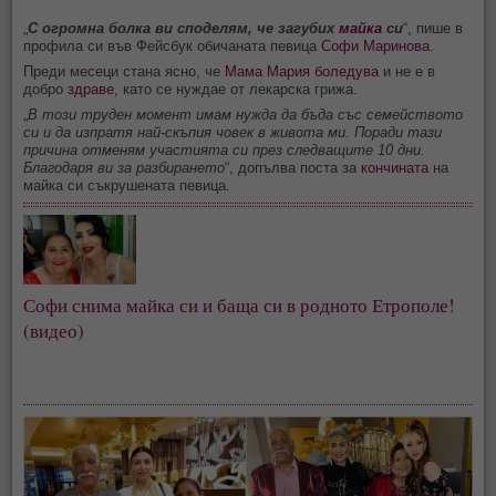
„
С огромна болка ви споделям, че загубих
майка
си
“, пише в
профила си във Фейсбук обичаната певица
Софи Маринова
.
Преди месеци стана ясно, че
Мама Мария
боледува
и не е в
добро
здраве
, като се нуждае от лекарска грижа.
„
В този труден момент имам нужда да бъда със семейството
си и да изпратя най-скъпия човек в живота ми. Поради тази
причина отменям участията си през следващите 10 дни.
Благодаря ви за разбирането
“, допълва поста за
кончината
на
майка си съкрушената певица.
Софи снима майка си и баща си в родното Етрополе!
(видео)