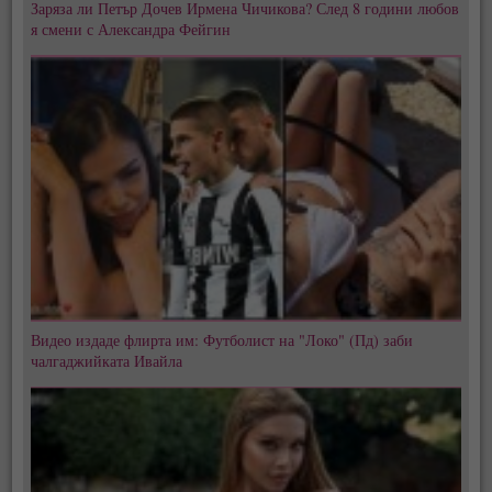
Заряза ли Петър Дочев Ирмена Чичикова? След 8 години любов
я смени с Александра Фейгин
Видео издаде флирта им: Футболист на "Локо" (Пд) заби
чалгаджийката Ивайла