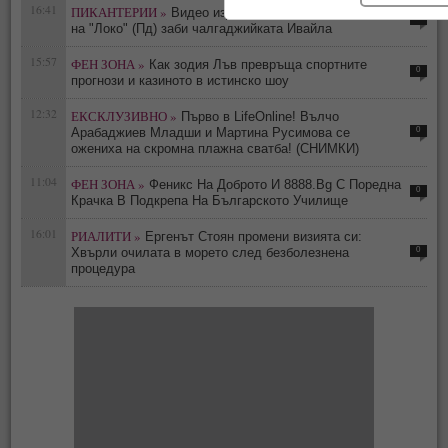
16:41
ПИКАНТЕРИИ »
Видео издаде флирта им: Футболист
0
на "Локо" (Пд) заби чалгаджийката Ивайла
15:57
ФЕН ЗОНА »
Как зодия Лъв превръща спортните
0
прогнози и казиното в истинско шоу
12:32
ЕКСКЛУЗИВНО »
Първо в LifeOnline! Вълчо
0
Арабаджиев Младши и Мартина Русимова сe
oжениха на скромна плажна сватба! (СНИМКИ)
11:04
ФЕН ЗОНА »
Феникс На Доброто И 8888.Bg С Поредна
0
Крачка В Подкрепа На Българското Училище
16:01
РИАЛИТИ »
Ергенът Стоян промени визията си:
0
Хвърли очилата в морето след безболезнена
процедура