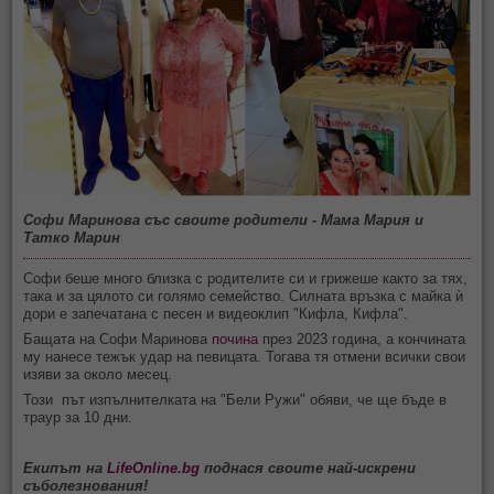
Софи Маринова със своите родители - Мама Мария и
Татко Марин
Софи беше много близка с родителите си и грижеше както за тях,
така и за цялото си голямо семейство. Силната връзка с майка ѝ
дори е запечатана с песен и видеоклип "Кифла, Кифла".
Бащата на Софи Маринова
почина
през 2023 година, а кончината
му нанесе тежък удар на певицата. Тогава тя отмени всички свои
изяви за около месец.
Този път изпълнителката на "Бели Ружи" обяви, че ще бъде в
траур за 10 дни.
Екипът на
LifeOnline.bg
поднася своите най-искрени
съболезнования!