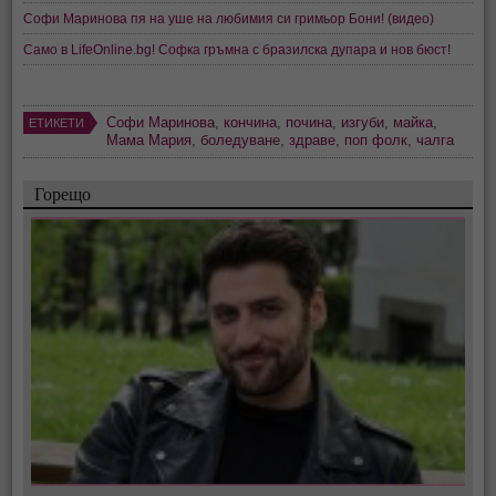
Софи Маринова пя на уше на любимия си гримьор Бони! (видео)
Само в LifeOnline.bg! Софка гръмна с бразилска дупара и нов бюст!
Софи Маринова
,
кончина
,
почина
,
изгуби
,
майка
,
ЕТИКЕТИ
Мама Мария
,
боледуване
,
здраве
,
поп фолк
,
чалга
Горещо