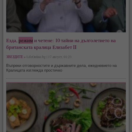
Езда,
режим
и четене: 10 тайни на дълголетието на
британската кралица Елизабет II
ЗВЕЗДИТЕ »
LifeOnline.bg | 17 август, 01:23
Въпреки отговорностите и държавните дела, ежедневието на
Кралицата изглежда простичко