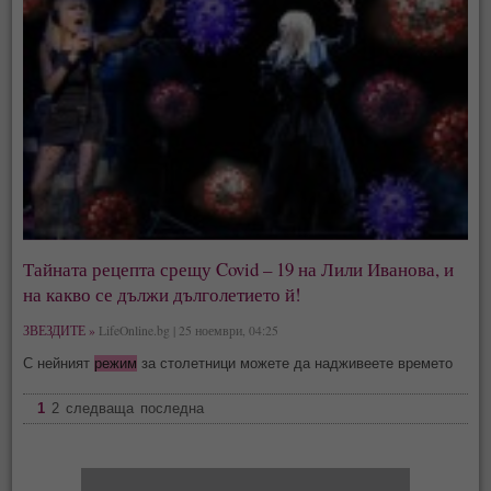
Тайната рецепта срещу Covid – 19 на Лили Иванова, и
на какво се дължи дълголетието й!
ЗВЕЗДИТЕ »
LifeOnline.bg | 25 ноември, 04:25
С нейният
режим
за столетници можете да надживеете времето
1
2
следваща
последна