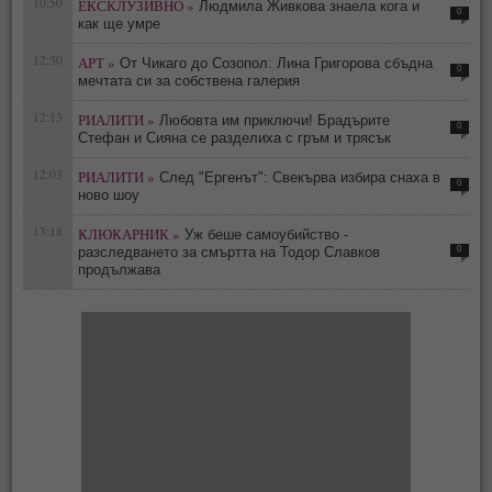
10:50
ЕКСКЛУЗИВНО »
Людмила Живкова знаела кога и
0
как ще умре
12:30
АРТ »
От Чикаго до Созопол: Лина Григорова сбъдна
0
мечтата си за собствена галерия
12:13
РИАЛИТИ »
Любовта им приключи! Брадърите
0
Стефан и Сияна се разделиха с гръм и трясък
12:03
РИАЛИТИ »
След "Ергенът": Свекърва избира снаха в
0
ново шоу
13:18
КЛЮКАРНИК »
Уж беше самоубийство -
0
разследването за смъртта на Тодор Славков
продължава