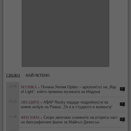
СВЕЖО
НАЙ-ЧЕТЕНО
15:19
МУЗИКА »
Почина Уилям Орбит – архитектът на „Ray
0
of Light“, който промени музиката на Мадона
13:14
ЗВЕЗДИТЕ »
A$AP Rocky издаде подробности за
0
новия албум на Риана: „Тя е в студиото в момента“
12:56
ФЕН ЗОНА »
Скоро започват снимките на втората част
0
на биографичния филм за Майкъл Джексън