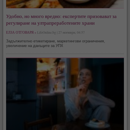
Удобно, но много вредно: експертите призовават за
регулиране на ултрапреработените храни
ЕЛЗА ОТГОВАРЯ »
LifeOnline.bg | 27 ноември, 04:57
Задължително етикетиране, маркетингови ограничения,
увеличение на данъците за УПХ