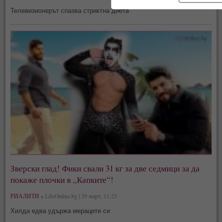
Телевизионерът спазва стриктна диета
Зверски глад! Фики свали 31 кг за две седмици за да
покаже плочки в „Капките“!
РИАЛИТИ »
LifeOnline.bg | 29 март, 11:23
Хилда едва удържа мераците си