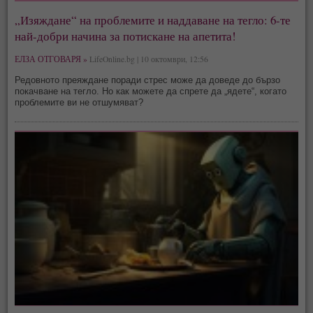
„Изяждане“ на проблемите и наддаване на тегло: 6-те
най-добри начина за потискане на апетита!
ЕЛЗА ОТГОВАРЯ »
LifeOnline.bg | 10 октомври, 12:56
Редовното преяждане поради стрес може да доведе до бързо
покачване на тегло. Но как можете да спрете да „ядете“, когато
проблемите ви не отшумяват?