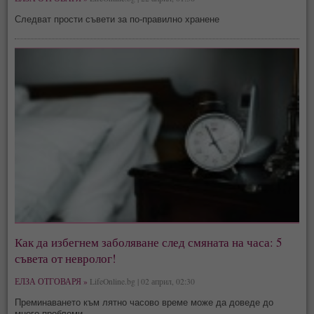
Следват прости съвети за по-правилно хранене
Как да избегнем заболяване след смяната на часа: 5
съвета от невролог!
ЕЛЗА ОТГОВАРЯ »
LifeOnline.bg | 02 април, 02:30
Преминаването към лятно часово време може да доведе до
много проблеми