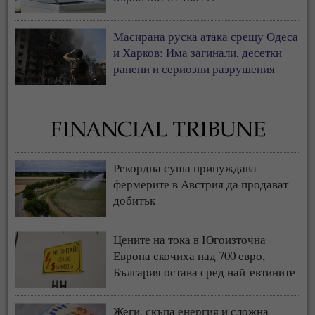
Масирана руска атака срещу Одеса
и Харков: Има загинали, десетки
ранени и сериозни разрушения
Рекордна суша принуждава
фермерите в Австрия да продават
добитък
Цените на тока в Югоизточна
Европа скочиха над 700 евро,
България остава сред най-евтините
пазари
Жеги, скъпа енергия и сложна