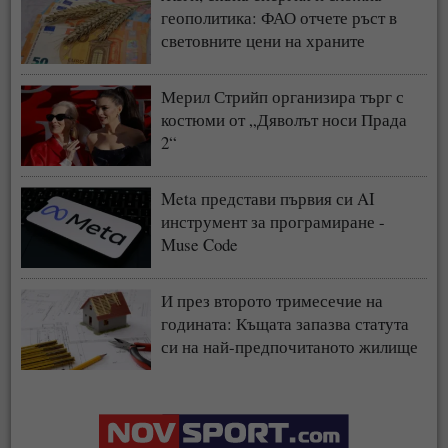
геополитика: ФАО отчете ръст в
световните цени на храните
Мерил Стрийп организира търг с
костюми от „Дяволът носи Прада
2“
Meta представи първия си AI
инструмент за програмиране -
Muse Code
И през второто тримесечие на
годината: Къщата запазва статута
си на най-предпочитаното жилище
у нас