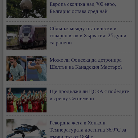
Европа скочиха над 700 евро,
България остава сред най-
евтините пазари
Сблъсък между пътнически и
товарен влак в Хърватия: 25 души
са ранени
Може ли Фонсека да детронира
Шелтън на Канадския Мастърс?
Ще продължи ли ЦСКА с победите
и срещу Септември
Рекордна жега в Хонконг:
Температурата достигна 36,9°C за
първи път от 1884 г.