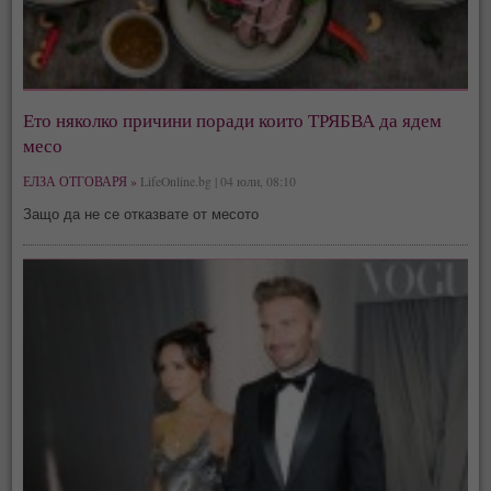
Ето няколко причини поради които ТРЯБВА да ядем
месо
ЕЛЗА ОТГОВАРЯ »
LifeOnline.bg | 04 юли, 08:10
Защо да не се отказвате от месото