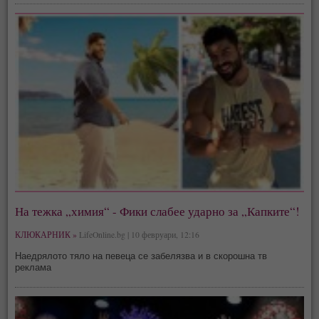
На тежка „химия“ - Фики слабее ударно за „Капките“!
КЛЮКАРНИК »
LifeOnline.bg | 10 февруари, 12:16
Наедрялото тяло на певеца се забелязва и в скорошна тв
реклама