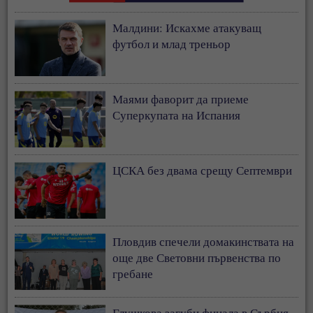
Малдини: Искахме атакуващ
футбол и млад треньор
Маями фаворит да приеме
Суперкупата на Испания
ЦСКА без двама срещу Септември
Пловдив спечели домакинствата на
още две Световни първенства по
гребане
Глушкова загуби финала в Сърбия