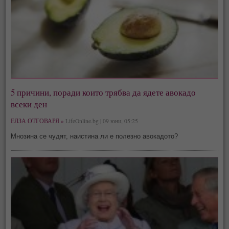
5 причини, поради които трябва да ядете авокадо
всеки ден
ЕЛЗА ОТГОВАРЯ »
LifeOnline.bg | 09 юни, 05:25
Мнозина се чудят, наистина ли е полезно авокадото?