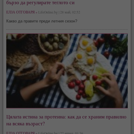
бързо да регулирате теглото си
ЕЛЗА ОТГОВАРЯ »
LifeOnline.bg | 28 май, 02:52
Какво да правите преди летния сезон?
Цялата истина за протеина: как да се храним правилно
на всяка възраст?
ЕЛЗА ОТГОВАРЯ »
LifeOnline.bg | 22 април, 01:36