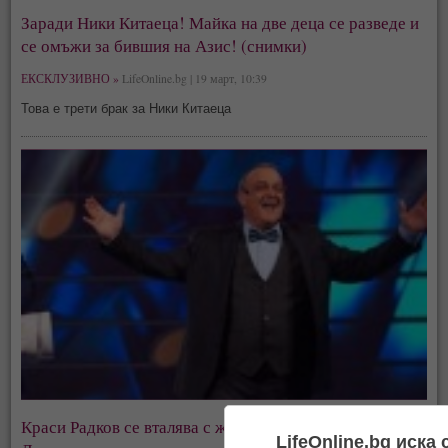
Заради Ники Китаеца! Майка на две деца се разведе и
се омъжи за бившия на Азис! (снимки)
ЕКСКЛУЗИВНО »
LifeOnline.bg | 19 март, 10:39
Това е трети брак за Ники Китаеца
Краси Радков се вталява с житния
режим
на Петър
LifeOnline.bg иска