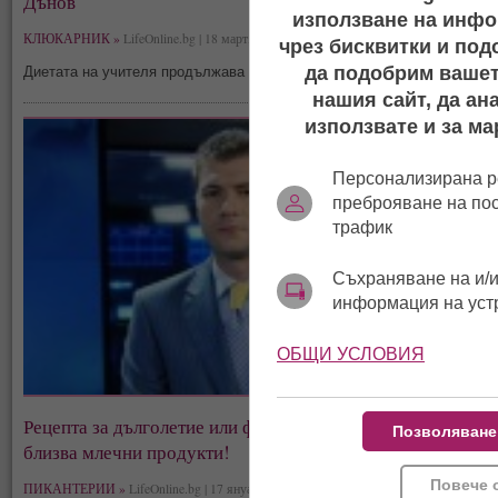
Дънов
използване на инфо
КЛЮКАРНИК »
LifeOnline.bg | 18 март, 02:06
чрез бисквитки и под
да подобрим вашет
Диетата на учителя продължава 30 дни
нашия сайт, да ан
използвате и за ма
Персонализирана р
преброяване на по
трафик
Съхраняване на и/и
информация на уст
ОБЩИ УСЛОВИЯ
Рецепта за дълголетие или фобия? Косьо Филипов не
Позволяване
близва млечни продукти!
Повече 
ПИКАНТЕРИИ »
LifeOnline.bg | 17 януари, 12:45