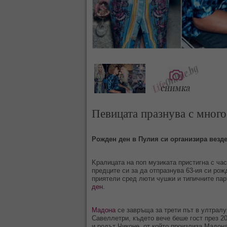
Певицата празнува с много
Рожден ден в Пулия си организира везд
Kралицата на поп музиката пристигна с ча
предците си за да отпразнува 63-ия си рож
приятели сред люти чушки и типичните пар
ден.
Мадона
се завръща за трети път в ултралу
Савеллетри, където вече беше гост през 20
и родът Чиконе, от който произлиза Мадон