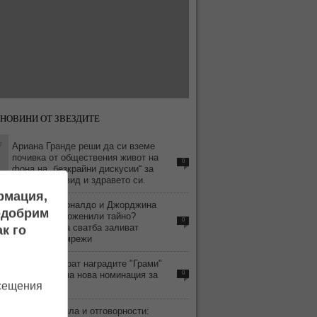
НОВИНИ ОТ ЗВЕЗДИТЕ
7
Ариана Гранде реши да си вземе
почивка от обществения живот на
0
фона на „безкрайни дискусии“ за
външния си вид и здравето си.
ормация,
6
Кристиано Роналдо и Джорджина
подобрим
Родригес се оженили тайно?
0
Слуховете за сватба заливат
к го
социалните мрежи
9
BTS бойкотират наградите "Грами"
заради спорна нова номинация за
0
осещения
азиатски поп
3
Строги правила и отговорности: