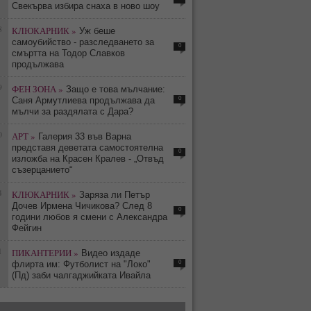
Свекърва избира снаха в ново шоу
8
КЛЮКАРНИК »
Уж беше
самоубийство - разследването за
0
смъртта на Тодор Славков
продължава
9
ФЕН ЗОНА »
Защо е това мълчание:
0
Саня Армутлиева продължава да
мълчи за раздялата с Дара?
0
АРТ »
Галерия 33 във Варна
представя деветата самостоятелна
0
изложба на Красен Кралев - „Отвъд
съзерцанието“
4
КЛЮКАРНИК »
Заряза ли Петър
Дочев Ирмена Чичикова? След 8
0
години любов я смени с Александра
Фейгин
1
ПИКАНТЕРИИ »
Видео издаде
0
флирта им: Футболист на "Локо"
(Пд) заби чалгаджийката Ивайла