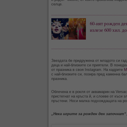
селце.
60-ият рожден д
излезе 600 хил. д
Звездата бе придружена от младото си га
деца и най-близките си приятели. В понеде
от празника в своя Instagram. На кадрите
М
с най-близките си, позира пред каменна ба
празника.
Облечена е в рокля от аквамарин на Versac
пристегнат на кръста й, и слоеве от къси з
пръстени. Носи малка подхождащата на ро
„Нека игрите за рожден ден започнат“