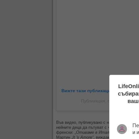
LifeOnl
Вижте тази публикация в Instagram
събиран
ваш
Публикация, споделена от
Във видео, публикувано с надпис „Mambo It
Пе
нейните деца да пътуват с частен самолет,
и 
френски:
„Отиваме в Италия“
. На фона н
Мартин „
It 's Amore“
, виждаме
Мадона
да въ