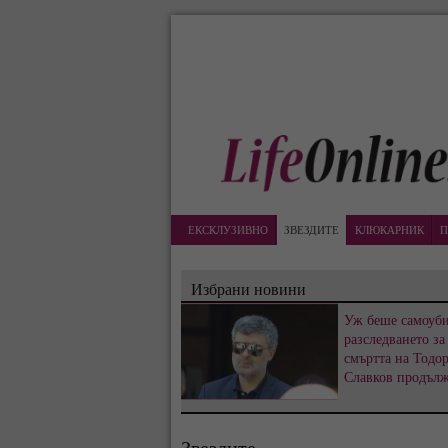
ЕКСКЛУЗИВНО
ЗВЕЗДИТЕ
КЛЮКАРНИК
П
Избрани новини
Уж беше самоуби
разследването за
смъртта на Тодо
Славков продъл
Звездите