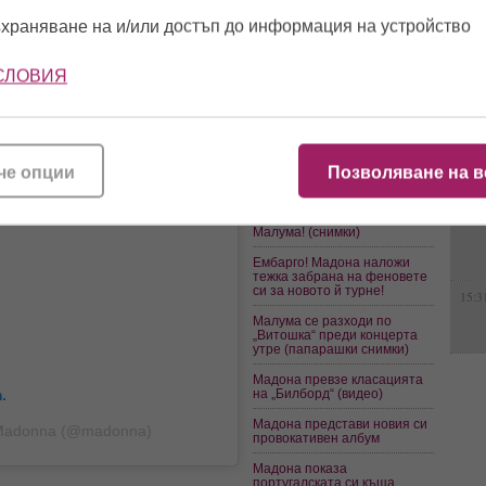
 маса, разположена на открито,
фондацията на Бил Гейтс
храняване на и/или достъп до информация на устройство
(видео)
Мадона се „срина“ на
13:0
сцената в Париж и се
СЛОВИЯ
разплака (видео)
Мадона заведе младия си
жребец и децата си на
12:5
ваканция в Малдиви (снимки
и видео)
че опции
Позволяване на в
Джей Ло се осуква около
гаджето на Мадона! Снима
16:1
филм с участието на
Малума! (снимки)
Ембарго! Мадона наложи
тежка забрана на феновете
си за новото й турне!
15:3
Малума се разходи по
„Витошка“ преди концерта
утре (папарашки снимки)
Мадона превзе класацията
.
на „Билборд“ (видео)
Мадона представи новия си
 Madonna (@madonna)
провокативен албум
Мадона показа
португалската си къща