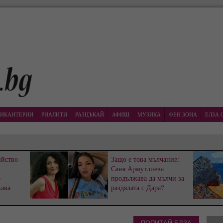
ИКАНТЕРИИ
РИАЛИТИ
РАЗЦЪКАЙ
АФИШ
МУЗИКА
ФЕН ЗОНА
ЕЛЗА 
йство -
Защо е това мълчание:
Саня Армутлиева
р
продължава да мълчи за
жава
раздялата с Дара?