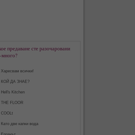
кое предаване сте разочаровани
-много?
Харесвам всички!
КОЙ ДА ЗНАЕ?
Hell's Kitchen
THE FLOOR
COOLt
Като две капки вода
Ергенът