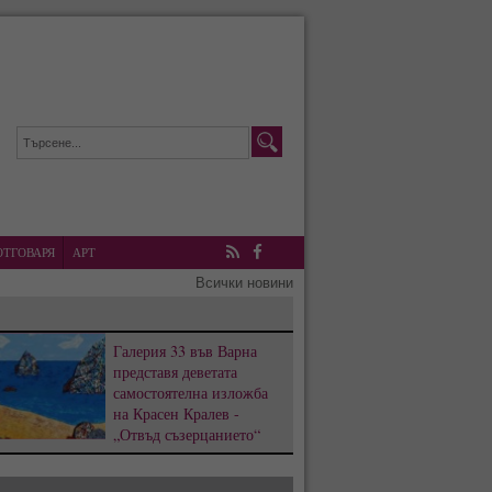
ОТГОВАРЯ
АРТ
RSS
Facebook
Всички новини
Галерия 33 във Варна
представя деветата
самостоятелна изложба
на Красен Кралев -
„Отвъд съзерцанието“