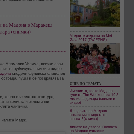
ен на Мадона в Маракеш
олара (снимки)
Модните издънки на Met
Gala 2017 (ГАЛЕРИЯ)
дже Аламалик Уилямс, всички свои
лник тя публикува снимки и видео
адона
споделя фунийска сладолед
люстрада, пуши и се поздравява за
ОЩЕ ПО ТЕМАТА
Имението, което Мадона
купи от The Weekend за 19,3
e, колан със златна текстура,
милиона долара (снимки и
латни колиета и еклектични
видео)
клята чантичка.
Дъщерята на Мадона
показа мишница като
шпагат! (снимка)
, написа Мадж.
Лицето на дявола! Появата
на Мадона изплаши