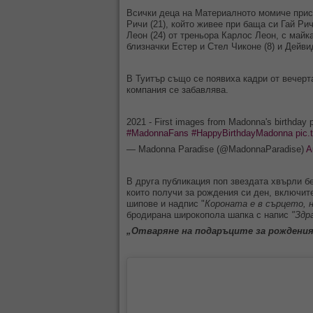
Всички деца на Материалното момиче присъ
Ричи (21), който живее при баща си Гай Ри
Леон (24) от треньора Карлос Леон, с майк
близначки Естер и Стел Чиконе (8) и Дейви
В Туитър също се появиха кадри от вечерта
компания се забавлява.
2021 - First images from Madonna's birthday par
#MadonnaFans
#HappyBirthdayMadonna
pic
— Madonna Paradise (@MadonnaParadise)
A
В друга публикация поп звездата хвърли б
които получи за рождения си ден, включит
шипове и надпис "
Короната е в сърцето, 
бродирана широкопола шапка с напис
"Здр
„Отваряне на подаръците за рождения