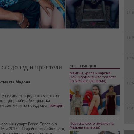
13:1
11:4
10:5
 сладолед и приятели
МУЛТИМЕДИЯ
Мантии, крила и корони!
Най-шармантните тоалети
на MetGala (Галерия)
есъщата Мадона.
17:2
стен самолет в родното място на
ден ден, събирайки десетки
ти светлини по повод своя
рожден
16:4
Португалското имение на
ксозния курорт Borgo Egnazia в
Мадона (галерия)
16 и 2017 г. Подобно на Лейди Гага,
а, е първоначално от малкото