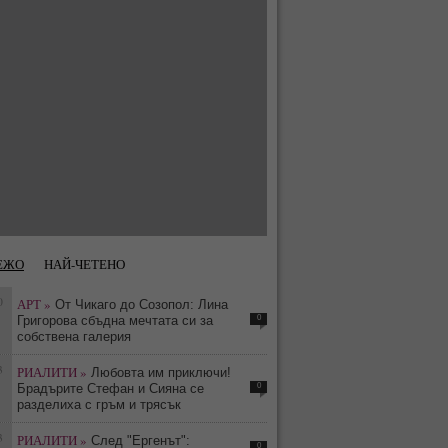
ЕЖО
НАЙ-ЧЕТЕНО
0
АРТ »
От Чикаго до Созопол: Лина
0
Григорова сбъдна мечтата си за
собствена галерия
3
РИАЛИТИ »
Любовта им приключи!
0
Брадърите Стефан и Сияна се
разделиха с гръм и трясък
3
РИАЛИТИ »
След "Ергенът":
0