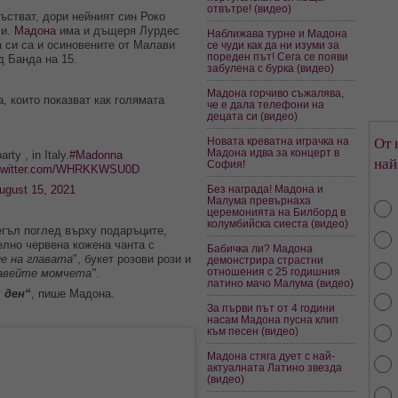
отвътре! (видео)
стват, дори нейният син Роко
чи.
Мадона
има и дъщеря Лурдес
Наближава турне и Мадона
а си са и осиновените от Малави
се чуди как да ни изуми за
пореден път! Сега се появи
д Банда на 15.
забулена с бурка (видео)
Мадона горчиво съжалява,
, които показват как голямата
че е дала телефони на
децата си (видео)
От 
Новата креватна играчка на
Мадона идва за концерт в
ty , in Italy.
#Madonna
най
София!
.twitter.com/WHRKKWSU0D
ugust 15, 2021
Без награда! Мадона и
Малума превърнаха
церемонията на Билборд в
колумбийска сиеста (видео)
егъл поглед върху подаръците,
елно червена кожена чанта с
Бабичка ли? Мадона
не на главата
", букет розови рози и
демонстрира страстни
отношения с 25 годишния
авейте момчета"
.
латино мачо Малума (видео)
 ден“
, пише Мадона.
За първи път от 4 години
насам Мадона пусна клип
към песен (видео)
Мадона стяга дует с най-
актуалната Латино звезда
(видео)