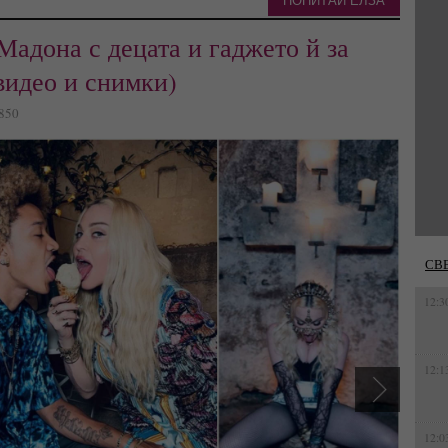
ПОПИТАЙ ЕЛЗА
Мадона с децата и гаджето й за
видео и снимки)
0850
СВ
12:3
12:1
12:0