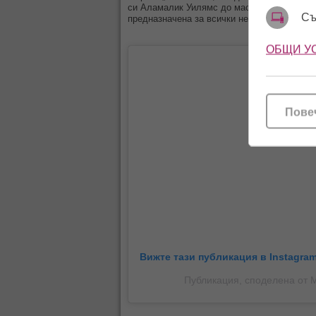
си Аламалик Уилямс до масивна трапезарна
Съ
предназначена за всички нейни гости.
ОБЩИ У
Пове
Вижте тази публикация в Instagram
Публикация, споделена от