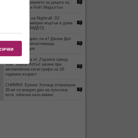
какво е ежедневието за децата на
0
принц Уилям и Кейт Мидълтън
2
Хитмейкърът на Nightcall, DJ
Kavinsky, е намерен мъртъв в дома
0
си в Париж (ВИДЕО)
4
ВИДЕО: Остарял ли е? Джони Деп
изненада с впечатляваща
0
трансформация
сички
2
Детето звезда от „Годзила срещу
Конг“ Кейли Хотъл загина при
0
автомобилна катастрофа на 18-
годишна възраст
1
СНИМКИ: Ерлинг Холанд отпразнува
26-ия си рожден ден на луксозна
0
яхта, облечен като викинг