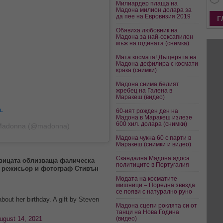
Милиардер плаща на
Мадона милион долара за
да пее на Евровизия 2019
Обявиха любовник на
Мадона за най-сексапилен
мъж на годината (снимка)
Мата космата! Дъщерята на
Мадона дефилира с космати
крака (снимки)
Мадона снима белият
жребец на Галена в
Маракеш (видео)
.
60-ият рожден ден на
Мадона в Маракеш излезе
600 хил. долара (снимки)
 Madonna (@madonna)
Мадона чукна 60 с парти в
Маракеш (снимки и видео)
Скандална Мадона ядоса
евицата облизваща фалическа
политиците в Португалия
т, режисьор и фотограф Стивън
Модата на косматите
мишници – Поредна звезда
се появи с натурално руно
bout her birthday. A gift by Steven
Мадона сцепи роклята си от
танци на Нова Година
ugust 14, 2021
(видео)