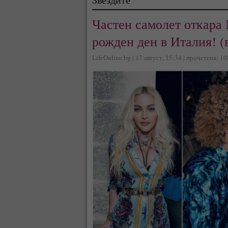
Частен самолет откара 
рожден ден в Италия! (
LifeOnline.bg | 17 август, 15:34 | прочетена: 1