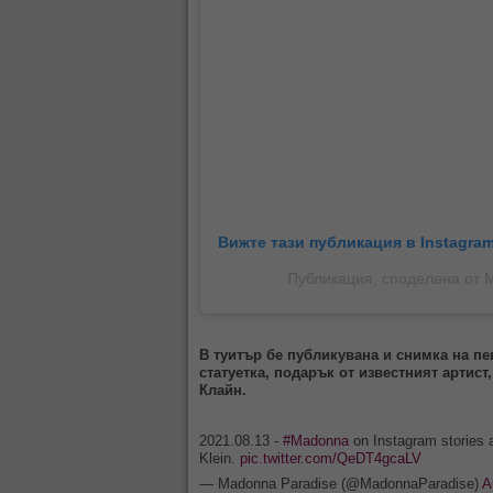
Вижте тази публикация в Instagram
Публикация, споделена от
В туитър бе публикувана и снимка на п
статуетка, подарък от известният артис
Клайн.
2021.08.13 -
#Madonna
on Instagram stories a
Klein.
pic.twitter.com/QeDT4gcaLV
— Madonna Paradise (@MadonnaParadise)
A