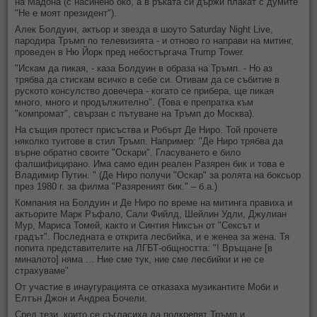
на Мадона (с насинено око, а в ръката си държи плакат с думите
"Не е моят президент").
Алек Болдуин, актьор и звезда в шоуто Saturday Night Live,
пародира Тръмп по телевизията - и отново го направи на митинг,
проведен в Ню Йорк пред небостъргача Trump Tower.
"Искам да пикая, - каза Болдуин в образа на Тръмп. - Но аз
трябва да стискам всичко в себе си. Отивам да се събитие в
руското консулство довечера - когато се прибера, ще пикая
много, много и продължително". (Това е препратка към
"компромат", свързан с пътуване на Тръмп до Москва).
На същия протест присъства и Робърт Де Ниро. Той прочете
няколко туитове в стил Тръмп. Например: "Де Ниро трябва да
върне обратно своите "Оскари". Гласуването е било
фалшифицирано. Има само един реален Разярен бик и това е
Владимир Путин. " (Де Ниро получи "Оскар" за ролята на боксьор
през 1980 г. за филма "Разяреният бик." – б.а.)
Компания на Болдуин и Де Ниро по време на митинга правиха и
актьорите Марк Ръфало, Сали Фийлд, Шейлин Удли, Джулиан
Мур, Мариса Томей, както и Синтия Никсън от "Сексът и
градът". Последната е открита лесбийка, и е женеа за жена. Тя
попита представителите на ЛГБТ-общността: "! Връщане [в
миналото] няма ... Ние сме тук, ние сме лесбийки и не се
страхуваме"
От участие в инаугурацията се отказаха музикантите Моби и
Елтън Джон и Андреа Бочели.
Сред тези, които се съгласиха да подкрепят Тръмп и