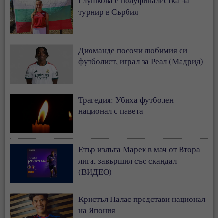
Глушкова е полуфиналистка на
турнир в Сърбия
Диоманде посочи любимия си
футболист, играл за Реал (Мадрид)
Трагедия: Убиха футболен
национал с павета
Етър излъга Марек в мач от Втора
лига, завършил със скандал
(ВИДЕО)
Кристъл Палас представи национал
на Япония