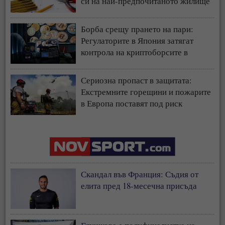
си на най-предпочитаното жилище
у нас
Борба срещу прането на пари:
Регулаторите в Япония затягат
контрола на криптоборсите в
страната
Сериозна пропаст в защитата:
Екстремните горещини и пожарите
в Европа поставят под риск
застрахователния модел
Скандал във Франция: Съдия от
елита пред 18-месечна присъда