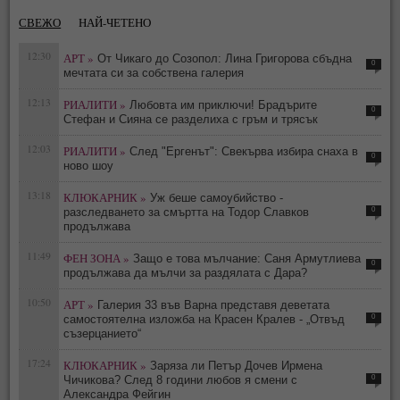
СВЕЖО
НАЙ-ЧЕТЕНО
12:30
АРТ »
От Чикаго до Созопол: Лина Григорова сбъдна
0
мечтата си за собствена галерия
12:13
РИАЛИТИ »
Любовта им приключи! Брадърите
0
Стефан и Сияна се разделиха с гръм и трясък
12:03
РИАЛИТИ »
След "Ергенът": Свекърва избира снаха в
0
ново шоу
13:18
КЛЮКАРНИК »
Уж беше самоубийство -
0
разследването за смъртта на Тодор Славков
продължава
11:49
ФЕН ЗОНА »
Защо е това мълчание: Саня Армутлиева
0
продължава да мълчи за раздялата с Дара?
10:50
АРТ »
Галерия 33 във Варна представя деветата
0
самостоятелна изложба на Красен Кралев - „Отвъд
съзерцанието“
17:24
КЛЮКАРНИК »
Заряза ли Петър Дочев Ирмена
0
Чичикова? След 8 години любов я смени с
Александра Фейгин