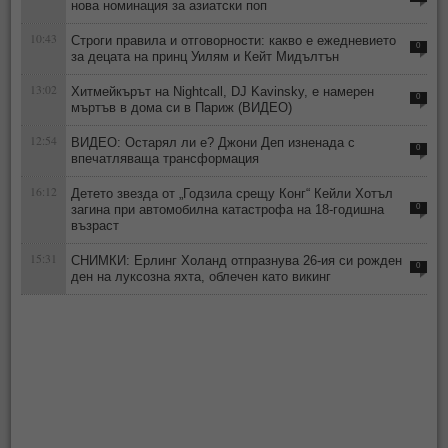
нова номинация за азиатски поп
10:43
Строги правила и отговорности: какво е ежедневието
0
за децата на принц Уилям и Кейт Мидълтън
13:02
Хитмейкърът на Nightcall, DJ Kavinsky, е намерен
0
мъртъв в дома си в Париж (ВИДЕО)
12:54
ВИДЕО: Остарял ли е? Джони Деп изненада с
0
впечатляваща трансформация
16:12
Детето звезда от „Годзила срещу Конг“ Кейли Хотъл
загина при автомобилна катастрофа на 18-годишна
0
възраст
15:31
СНИМКИ: Ерлинг Холанд отпразнува 26-ия си рожден
0
ден на луксозна яхта, облечен като викинг