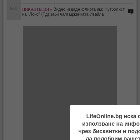
16:41
ПИКАНТЕРИИ »
Видео издаде флирта им: Футболист
0
на "Локо" (Пд) заби чалгаджийката Ивайла
LifeOnline.bg иска
използване на инфо
чрез бисквитки и под
да подобрим вашет