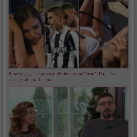
Видео издаде флирта им: Футболист на "Локо" (Пд) заби
чалгаджийката Ивайла