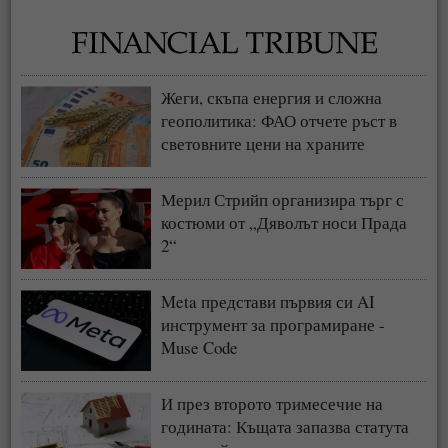
Жеги, скъпа енергия и сложна
геополитика: ФАО отчете ръст в
световните цени на храните
Мерил Стрийп организира търг с
костюми от „Дяволът носи Прада
2“
Meta представи първия си AI
инструмент за програмиране -
Muse Code
И през второто тримесечие на
годината: Къщата запазва статута