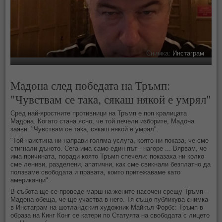
Снимка:
Инстаграм
Мадона след победата на Тръмп:
"Чувствам се така, сякаш някой е умрял"
Сред най-яростните противници на Тръмп е поп кралицата
Мадона. Когато стана ясно, че той печели изборите, Мадона
заяви: "Чувствам се така, сякаш някой е умрял".
"Той наистина ни направи голяма услуга, която ни показа, че сме
стигнали дъното. Сега има само един път - нагоре ... Вярвам, че
има причината, поради която Тръмп спечели: показаха ни колко
сме лениви, разделени, апатични, как сме свикнали безплатно да
ползваме свободата и правата, които притежаваме като
американци".
В събота ще се проведе марш на жените насочен срещу Тръмп -
Мадона обеща, че ще участва в него. Тя също публикува снимка
в Инстаграм на шотландския художник Майкъл Форбс: Тръмп в
образа на Кинг Конг се катери по Статуята на свободата с лицето