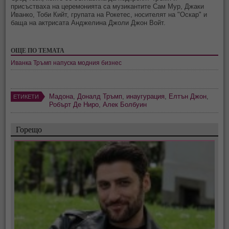
присъстваха на церемонията са музикантите Сам Мур, Джаки
Иванко, Тоби Кийт, групата на Рокетес, носителят на "Оскар" и
баща на актрисата Анджелина Джоли Джон Войт.
ОЩЕ ПО ТЕМАТА
Иванка Тръмп напуска модния бизнес
Мадона
,
Доналд Тръмп
,
инаугурация
,
Елтън Джон
,
ЕТИКЕТИ
Робърт Де Ниро
,
Алек Болбуин
Горещо