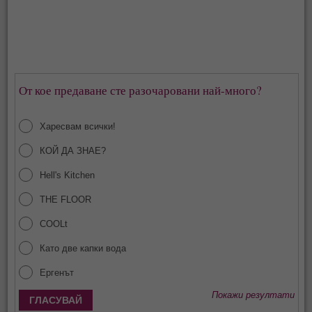
От кое предаване сте разочаровани най-много?
Харесвам всички!
КОЙ ДА ЗНАЕ?
Hell's Kitchen
THE FLOOR
COOLt
Като две капки вода
Ергенът
Покажи резултати