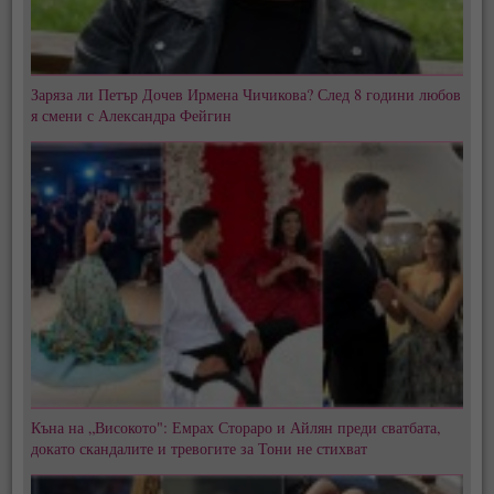
Заряза ли Петър Дочев Ирмена Чичикова? След 8 години любов
я смени с Александра Фейгин
Къна на „Високото": Емрах Стораро и Айлян преди сватбата,
докато скандалите и тревогите за Тони не стихват