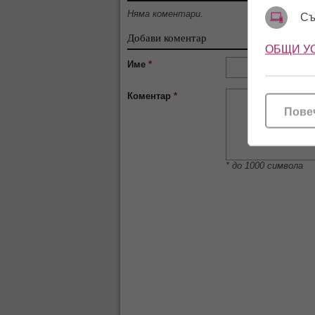
Няма коментари.
Съ
Добави коментар
ОБЩИ У
Име
*
Коментар
*
Пове
* до 1000 символа