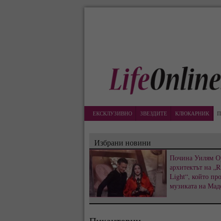
ЕКСКЛУЗИВНО
ЗВЕЗДИТЕ
КЛЮКАРНИК
П
Избрани новини
Почина Уилям О
архитектът на „R
Light“, който пр
музиката на Мад
Пикантерии