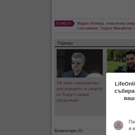
Мария Илиева
,
пластична опер
ЕТИКЕТИ
стесняване
,
Георги Михайлов
,
Горещо
Уж беше самоубийство -
Заряза ли Петъ
LifeOnl
разследването за смъртта
Ирмена Чичико
събиран
на Тодор Славков
8 години любо
ваш
продължава
с Александра 
Пе
и 
Коментари (0)