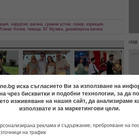
ация
,
хирургия
,
вагина
,
срамни устни
,
лазер
,
корекция
,
Атанас Колев
,
певица
,
БГ Музика
,
дизайнерска вагина
ОЩЕ 
16:4
14:0
р Дочев
Първо в LifeOnline!
Къна на „Високото":
ine.bg иска съгласието Ви за използване на инф
ва? След
Вълчо Арабаджиев
Емрах Стораро и Айлян
а чрез бисквитки и подобни технологии, за да 
в я смени
Младши и Мартина
преди сватбата, докато
16:4
ето изживяване на нашия сайт, да анализираме ка
Фейгин
Русимова сe oжениха на
скандалите и тревогите
използвате и за маркетингови цели.
скромна плажна сватба!
за Тони не стихват
(СНИМКИ)
14:2
рсонализирана реклама и съдържание, преброяване на п
11:5
източници на трафик