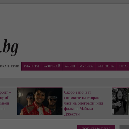
ИКАНТЕРИИ
РИАЛИТИ
РАЗЦЪКАЙ
АФИШ
МУЗИКА
ФЕН ЗОНА
ЕЛЗА 
рбит –
Скоро започват
ay of
снимките на втората
омени
част на биографичния
она
филм за Майкъл
Джексън