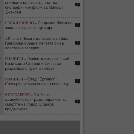
снимките на втората част на
0
биографичния филм за Майкъл
Джексън
0
ЕКСКЛУЗИВНО »
Людмила Живкова
0
знаела кога и как ще умре
0
АРТ »
От Чикаго до Созопол: Лина
0
Григорова сбъдна мечтата си за
собствена галерия
3
РИАЛИТИ »
Любовта им приключи!
0
Брадърите Стефан и Сияна се
разделиха с гръм и трясък
3
РИАЛИТИ »
След "Ергенът":
0
Свекърва избира снаха в ново шоу
8
КЛЮКАРНИК »
Уж беше
самоубийство - разследването за
0
смъртта на Тодор Славков
продължава