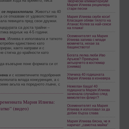
 забави хода на времето, писа
Творчески климактериум!
Мария Илиева рециклира
стари песни
 се поразхлопала
. Животът на 40
а се отказвам от удоволствията
Мария Илиева скубе коси!
Класация обяви тялото на
ала певицата пред свои дружки.
Атанас Колев за най-секси
оцедурата са доста трайни –
на плажа!
тика веднъж на 4-5 години.
Осеменителят на Мария
лев
, Илиева е използвала и таткото
Илиева запива с млади
потребен единствено като
момичета, нехае за
бащинството!
риран, както направи и с
не стигна до крайности като
Богата лелка люби Иво
Аръков? Превърна
актьорчето в костюмар
да възвърне поне формата си от
(снимка)
Уличиха 40 годишната
ачена
и с козметичните подобрения
Мария Илиева в изневяра
излязлата млада конкуренция, а с
земе акъла на поредното лъвче, с
Нежелан баща! 40
годишната Мария Илиева
заченала случайно след
мимолетен флирт?
бременната Мария Илиева:
Осеменителят на Мария
татко“ (видео)
Илиева я използвал за да
добие бърза слава
Мария Илиева бясна, че я
наричат „самотна майка“