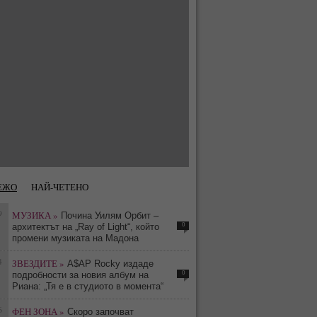
ЕЖО
НАЙ-ЧЕТЕНО
9
МУЗИКА »
Почина Уилям Орбит –
0
архитектът на „Ray of Light“, който
промени музиката на Мадона
4
ЗВЕЗДИТЕ »
A$AP Rocky издаде
0
подробности за новия албум на
Риана: „Тя е в студиото в момента“
6
ФЕН ЗОНА »
Скоро започват