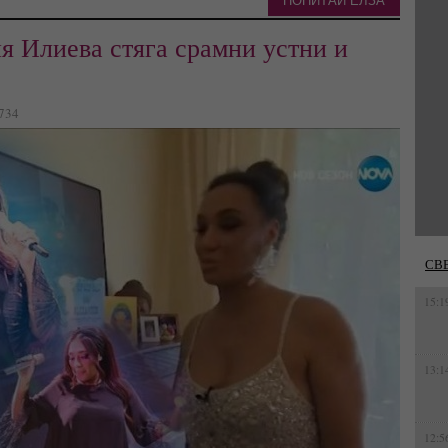
ПОПИТАЙ ЕЛЗА
я Илиева стяга срамни устни и
9734
СВ
15:1
13:1
12:5