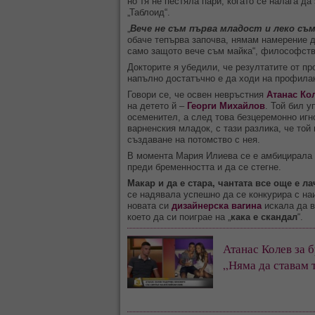
но тя не пестяла пари, когато се налага да
„Таблоид“.
„
Вече не съм първа младост и леко съм
обаче тепърва започва, нямам намерение д
само защото вече съм майка“, философств
Докторите я убедили, че резултатите от пр
напълно достатъчно е да ходи на профилак
Говори се, че освен невръстния
Атанас Ко
на детето й –
Георги Михайлов
. Той бил у
осеменител, а след това безцеремонно игно
варненския младок, с тази разлика, че той 
създаване на потомство с нея.
В момента Мария Илиева се е амбицирала 
преди бременността и да се стегне.
Макар и да е стара, чантата все още е л
се надявала успешно да се конкурира с на
новата си
дизайнерска вагина
искала да в
което да си поиграе на „
кака е скандал
“.
Атанас Колев за 
„Няма да ставам 