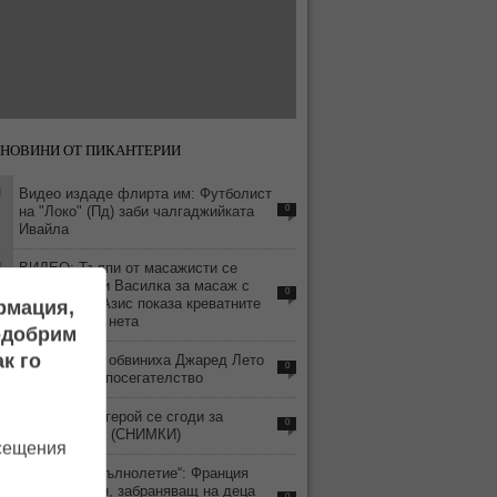
НОВИНИ ОТ ПИКАНТЕРИИ
1
Видео издаде флирта им: Футболист
на "Локо" (Пд) заби чалгаджийката
0
Ивайла
4
ВИДЕО: Тълпи от масажисти се
изреждат при Василка за масаж с
0
„хепи енд“ - Азис показа креватните
ормация,
си истории в нета
подобрим
7
к го
Четири жени обвиниха Джаред Лето
0
в сексуално посегателство
5
Волейболен герой се сгоди за
0
гимнастичка! (СНИМКИ)
осещения
4
„Дигитално пълнолетие“: Франция
приема закон, забраняващ на деца
0