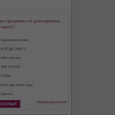
кое предаване сте разочаровани
-много?
Харесвам всички!
КОЙ ДА ЗНАЕ?
Hell's Kitchen
THE FLOOR
COOLt
Като две капки вода
Ергенът
Покажи резултати