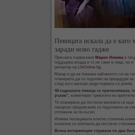
Певицата искала да е като
заради ново гадже
Прясната първескиня
Мария Илиева
е твъ
поддържа млада и то не само в лице, но и 
репортер на
LifeOnline.bg
.
Макар и да не показва най-милото си на то
планирала да се подложи на процедури за 
след като наскоро роди първата си рожба.
40-годишната певица се притеснявала, ч
ръкав“,
коментират тревогите на приятелк
Тя планирала да постегне вагината си още 
лекарско предписание се подложила на се
отложена за по-късно.
Илиева посещавала елитна столична клиник
колагена се опитвала да постигне стеснява
Всяка интервенция струвала по два бон