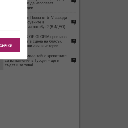
под 15 години да използват
социални медии
9
Уволнили Рая Пеева от bTV заради
скандала и псувните в
0
междуградския автобус? (ВИДЕО)
4
MISS TRANS OF GLORIA превърна
Слънчев бряг в сцена на блясък,
0
сички
емоции и силни лични истории
3
Веселка снимала тайно креватните
си изпълнения в Турция – ще я
0
съдят и за това!