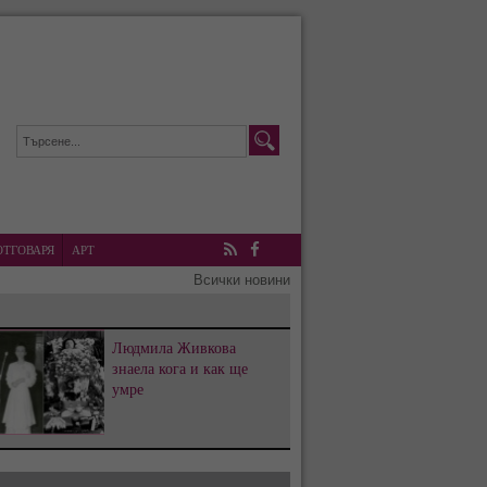
ОТГОВАРЯ
АРТ
RSS
Facebook
Всички новини
Людмила Живкова
знаела кога и как ще
умре