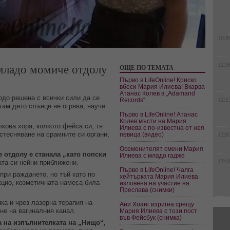
10:5
 младо момиче отдолу
12:3
ОЩЕ ПО ТЕМАТА
Първо в LifeOnline! Криско
вбеси Мария Илиева! Вкарва
Атанас Колев в „Adamand
рдо решена с всички сили да се
12:1
Records“
там дето слънце не огрява, научи
Първо в LifeOnline! Атанас
Колев мъсти на Мария
лкова хора, колкото фейса си, тя
Илиева с по-известна от нея
стесняване на срамните си органи,
12:0
певица (видео)
Осеменителят смени Мария
е отдолу е станала „като попски
Илиева с младо гадже
13:1
ата си нейни приближени.
Първо в LifeOnline! Чалга
при раждането, но тъй като по
хейтърката Мария Илиева
кцио, козметичната намеса била
изловена на участие на
Преслава (снимки)
а и чрез лазерна терапия на
Ани Хоанг изригна срещу
не на вагиналния канал.
Мария Илиева с този пост
във Фейсбук (снимка)
а на изпълнителката на „Нищо“,