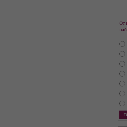
От 
най