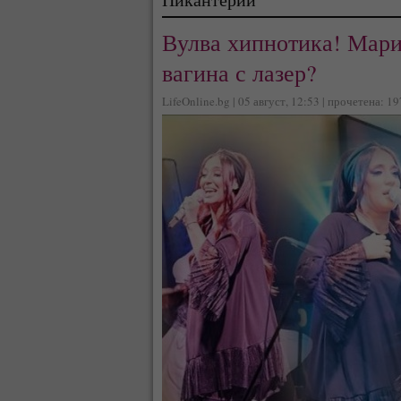
Вулва хипнотика! Мари
вагина с лазер?
LifeOnline.bg | 05 август, 12:53 | прочетена: 1