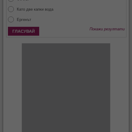
Като две капки вода
Ергенът
Покажи резултати