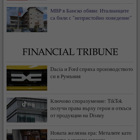
МВР в Банско обяви: Италианците
са били с "непристойно поведение"
Dacia и Ford спряха производството
си в Румъния
Ключово споразумение: TikTok
получи права върху герои и откъси
от продукции на Disney
Новата желязна ера: Металите като
гориво с нулеви емисии