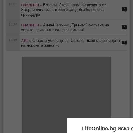
16:01
РИАЛИТИ »
Ергенът Стоян промени визията си:
0
Хвърли очилата в морето след безболезнена
процедура
15:34
РИАЛИТИ »
Анна-Шермин: „Ергенът" омръзна на
0
хората, зрителите са пренаситени!
14:49
АРТ »
Старото училище на Созопол пази съкровищата
0
на морската живопис
LifeOnline.bg иска