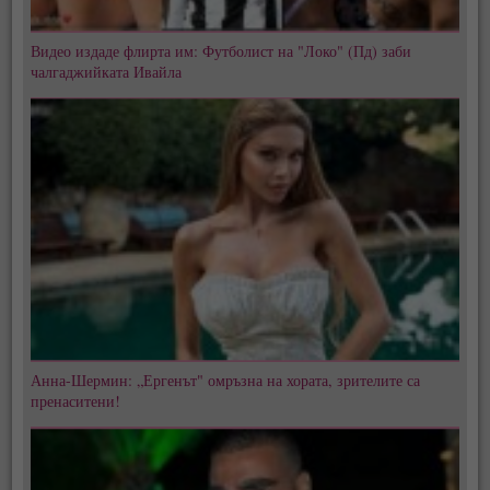
Видео издаде флирта им: Футболист на "Локо" (Пд) заби
чалгаджийката Ивайла
Анна-Шермин: „Ергенът" омръзна на хората, зрителите са
пренаситени!