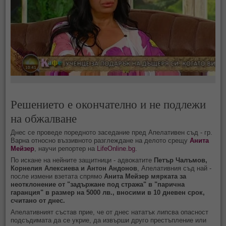
Решението е окончателно и не подлежи
на обжалване
Днес се проведе поредното заседание пред Апелативен съд - гр.
Варна относно въззивното разглеждане на делото срещу
Анита
Мейзер
, научи репортер на
LifeOnline.bg
.
По искане на нейните защитници - адвокатите
Петър Чалъмов,
Корнелия Алексиева и Антон Андонов
, Апелативния съд най -
после измени взетата спрямо
Анита Мейзер мярката за
неотклонение от "задържане под стража" в "парична
гаранция" в размер на 5000 лв., вносими в 10 дневен срок,
считано от днес.
Апелативният състав прие, че от днес нататък липсва опасност
подсъдимата да се укрие, да извърши друго престъпление или