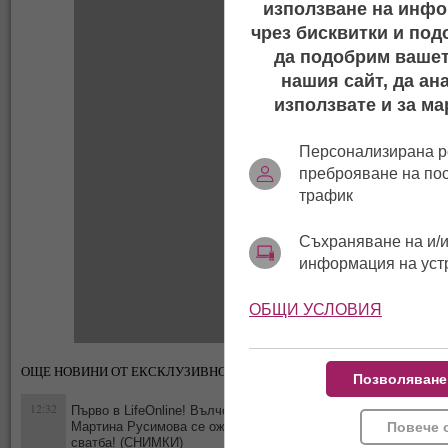
използване на инфо
чрез бисквитки и под
да подобрим вашет
нашия сайт, да ан
използвате и за ма
Персонализирана р
преброяване на по
трафик
Съхраняване на и/и
информация на уст
ОБЩИ УСЛОВИЯ
ОЩЕ НОВИНИ ОТ ЕКСКЛУЗИВНО
Позволяване
12:32
Първо в LifeOnline! Вълчо Арабаджиев Младши и
Повече 
Мартина Русимова сe oжениха на скромна плажна
0
сватба! (СНИМКИ)