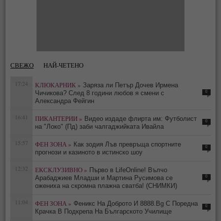
СВЕЖО
НАЙ-ЧЕТЕНО
17:24
КЛЮКАРНИК »
Заряза ли Петър Дочев Ирмена
0
Чичикова? След 8 години любов я смени с
Александра Фейгин
16:41
ПИКАНТЕРИИ »
Видео издаде флирта им: Футболист
0
на "Локо" (Пд) заби чалгаджийката Ивайла
15:57
ФЕН ЗОНА »
Как зодия Лъв превръща спортните
0
прогнози и казиното в истинско шоу
12:32
ЕКСКЛУЗИВНО »
Първо в LifeOnline! Вълчо
0
Арабаджиев Младши и Мартина Русимова сe
oжениха на скромна плажна сватба! (СНИМКИ)
11:04
ФЕН ЗОНА »
Феникс На Доброто И 8888.Bg С Поредна
0
Крачка В Подкрепа На Българското Училище