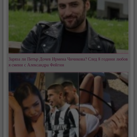
Заряза ли Петър Дочев Ирмена Чичикова? След 8 години любов
я смени с Александра Фейгин