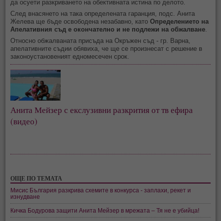
да осуети разкриването на обективната истина по делото.
След внасянето на така определената гаранция, подс. Анита
Желева ще бъде освободена незабавно, като
Определението на
Апелативния съд е окончателно и не подлежи на обжалване
.
Относно обжалваната присъда на Окръжен съд - гр. Варна,
апелативните съдии обявиха, че ще се произнесат с решение в
законоустановеният едномесечен срок.
Анита Мейзер с екслузивни разкрития от тв ефира
(видео)
ОЩЕ ПО ТЕМАТА
Мисис България разкрива схемите в конкурса - заплахи, рекет и
изнудване
Кичка Бодурова защити Анита Мейзер в мрежата – Тя не е убийца!