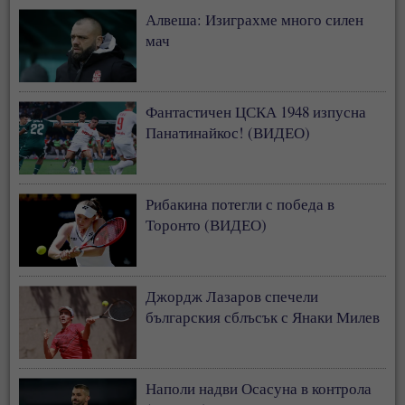
Алвеша: Изиграхме много силен
мач
Фантастичен ЦСКА 1948 изпусна
Панатинайкос! (ВИДЕО)
Рибакина потегли с победа в
Торонто (ВИДЕО)
Джордж Лазаров спечели
българския сблъсък с Янаки Милев
Наполи надви Осасуна в контрола