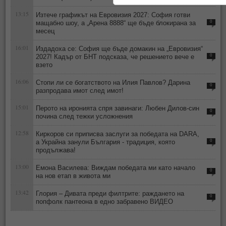
13:15
Изтече графикът на Евровизия 2027: София готви
мащабно шоу, а „Арена 8888“ ще бъде блокирана за
0
месец
16:01
Издадоха се: София ще бъде домакин на „Евровизия“
2027! Кадър от БНТ подсказа, че решението вече е
0
взето
16:06
Стопи ли се богатството на Илия Павлов? Дарина
0
разпродава имот след имот!
15:01
Перото на иронията спря завинаги: Любен Дилов-син
0
почина след тежки усложнения
12:58
Киркоров си приписва заслуги за победата на DARA,
а Украйна занули България - традиция, която
0
продължава!
13:00
Емона Василева: Виждам победата ми като начало
0
на нов етап в живота ми
13:42
Глория – Дивата преди филтрите: раждането на
0
попфолк пантеона в едно забравено ВИДЕО