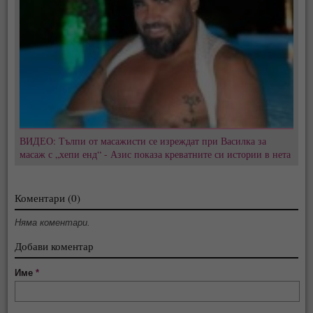
ВИДЕО: Тълпи от масажисти се изреждат при Василка за
масаж с „хепи енд“ - Азис показа креватните си истории в нета
Коментари (0)
Няма коментари.
Добави коментар
Име
*