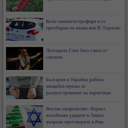
Кола самокатастрофира и се
преобърна по капак във В. Търново
Легендата Глен Хюз слиза от
сцената
България и Украйна рабиха
мащабна мрежа за
разпространение на наркотици
Високо напрежение: Израел
възобнови ударите в Ливан,
въпреки преговорите в Рим