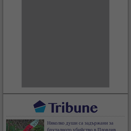
Няколко души са задържани за
бруталното убийство в Пловдив