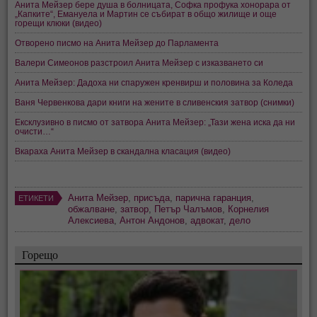
Анита Мейзер бере душа в болницата, Софка профука хонорара от
„Капките“, Емануела и Мартин се събират в общо жилище и още
горещи клюки (видео)
Отворено писмо на Анита Мейзер до Парламента
Валери Симеонов разстроил Анита Мейзер с изказването си
Анита Мейзер: Дадоха ни спаружен кренвирш и половина за Коледа
Ваня Червенкова дари книги на жените в сливенския затвор (снимки)
Ексклузивно в писмо от затвора Анита Мейзер: „Тази жена иска да ни
очисти…“
Вкараха Анита Мейзер в скандална класация (видео)
Анита Мейзер
,
присъда
,
парична гаранция
,
ЕТИКЕТИ
обжалване
,
затвор
,
Петър Чалъмов
,
Корнелия
Алексиева
,
Антон Андонов
,
адвокат
,
дело
Горещо