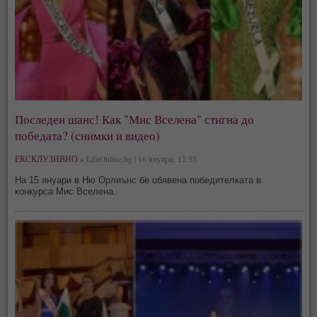
Последен шанс! Как "Мис Вселена" стигна до
победата? (снимки и видео)
ЕКСКЛУЗИВНО »
LifeOnline.bg | 16 януари, 12:35
На 15 януари в Ню Орлиънс бе обявена победителката в
конкурса Мис Вселена.