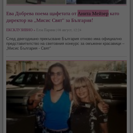
Ева Добрева поема щафетата от
Анита Мейзер
като
директор на „Мисис Свят“ за България!
ЕКСКЛУЗИВНО »
Елза Парини | 08 август, 12:24
След двегодишно прекъсване България отново има официално
представителство на световния конкурс за омъжени красавици –
„Мисис България - Свят“