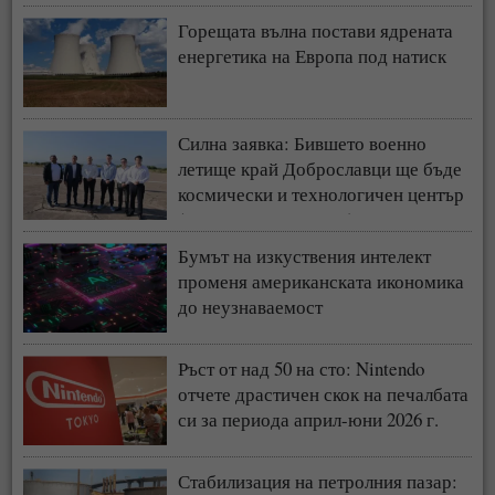
Горещата вълна постави ядрената
енергетика на Европа под натиск
Силна заявка: Бившето военно
летище край Доброславци ще бъде
космически и технологичен център
(СНИМКИ + ВИДЕО)
Бумът на изкуствения интелект
променя американската икономика
до неузнаваемост
Ръст от над 50 на сто: Nintendo
отчете драстичен скок на печалбата
си за периода април-юни 2026 г.
Стабилизация на петролния пазар: