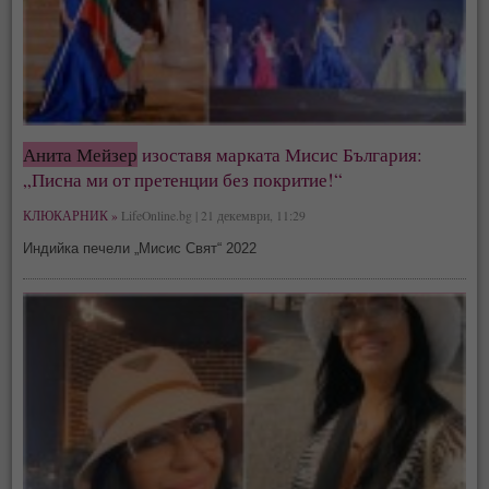
Анита Мейзер
изоставя марката Мисис България:
„Писна ми от претенции без покритие!“
КЛЮКАРНИК »
LifeOnline.bg | 21 декември, 11:29
Индийка печели „Мисис Свят“ 2022