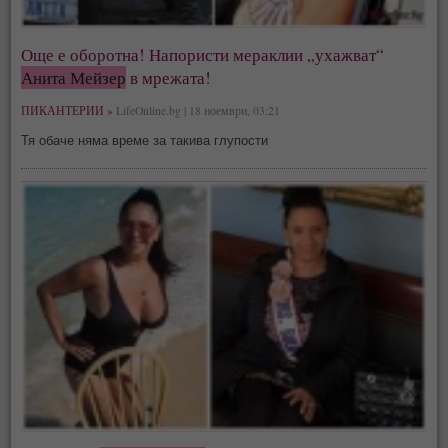
Още е оборотна! Напористи мераклии „ухажват“
Анита Мейзер
в мрежата!
ПИКАНТЕРИИ »
LifeOnline.bg | 18 ноември, 03:21
Тя обаче няма време за такива глупости