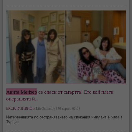
Анита Мейзер
се спаси от смъртта! Ето кой плати
операцията й…
ЕКСКЛУЗИВНО »
LifeOnline.bg | 30 април, 03:08
Интервенцията по отстраняването на спукания имплант е била в
Турция