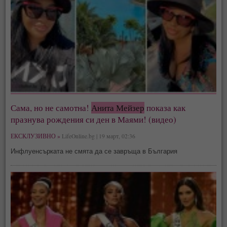
Сама, но не самотна!
Анита Мейзер
показа как
празнува рождения си ден в Маями! (видео)
ЕКСКЛУЗИВНО »
LifeOnline.bg | 19 март, 02:36
Инфлуенсърката не смята да се завръща в България