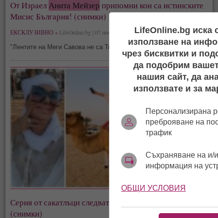
От Израел
Анита Мейзер
припомни кои са истинските
Мисис България! (снимки)
LifeOnline.bg иска
ЕКСКЛУЗИВНО »
LifeOnline.bg | 07 ноември, 10:48
използване на инфо
"Лентите на Меги Савова не са Титла", написа сексбомбата
чрез бисквитки и под
да подобрим вашет
нашия сайт, да ан
използвате и за ма
Персонализирана р
преброяване на по
трафик
Съхраняване на и/и
информация на уст
ОБЩИ УСЛОВИЯ
Серия от сакатлъци следват
Анита Мейзер
в Дубай!
(снимки)