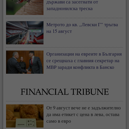
държави са засегнати от
западнонилска треска
Метрото до кв. „Левски Г“ тръгва
на 15 август
Организации на евреите в България
се срещнаха с главния секретар на
МВР заради конфликта в Банско
От 9 август вече не е задължително
да има етикет с цена в лева, остава
само в евро