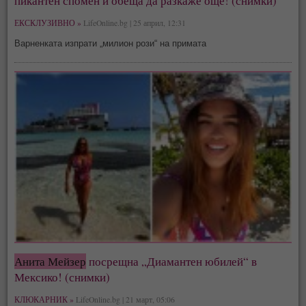
пикантен спомен и обеща да разкаже още! (снимки)
ЕКСКЛУЗИВНО »
LifeOnline.bg | 25 април, 12:31
Варненката изпрати „милион рози“ на примата
Анита Мейзер
посрещна „Диамантен юбилей“ в
Мексико! (снимки)
КЛЮКАРНИК »
LifeOnline.bg | 21 март, 05:06