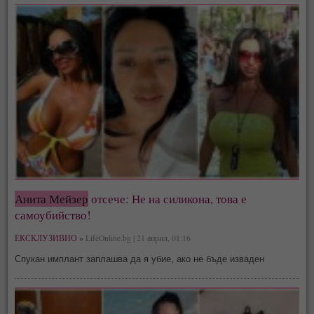
Анита Мейзер
отсече: Не на силикона, това е
самоубийство!
ЕКСКЛУЗИВНО »
LifeOnline.bg | 21 април, 01:16
Спукан имплант заплашва да я убие, ако не бъде изваден