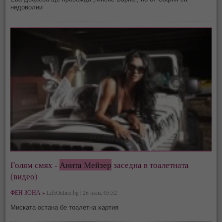
недоволни
Голям смях -
Анита Мейзер
заседна в тоалетната
(видео)
ФЕН ЗОНА »
LifeOnline.bg | 26 юли, 05:52
Миската остана бе тоалетна хартия