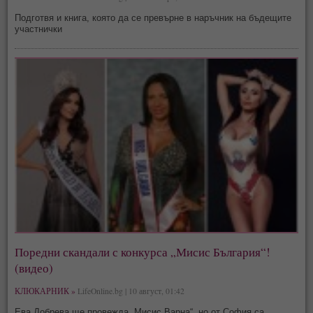
Подготвя и книга, която да се превърне в наръчник на бъдещите
участнички
Поредни скандали с конкурса „Мисис България“!
(видео)
КЛЮКАРНИК »
LifeOnline.bg | 10 август, 01:42
Ева Добрева ще провежда „Мисис Варна“, но от София са