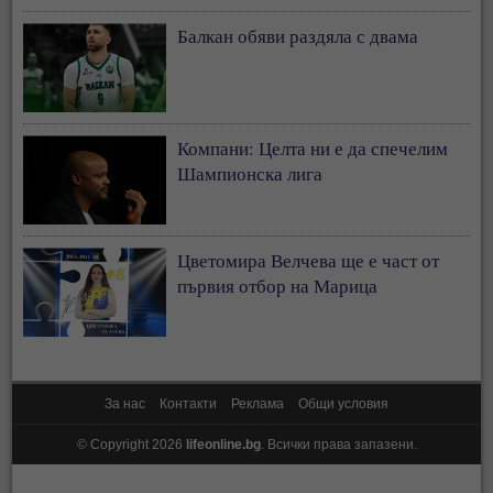
Балкан обяви раздяла с двама
Компани: Целта ни е да спечелим
Шампионска лига
Цветомира Велчева ще е част от
първия отбор на Марица
За нас
Контакти
Реклама
Общи условия
© Copyright 2026
lifeonline.bg
. Всички права запазени.