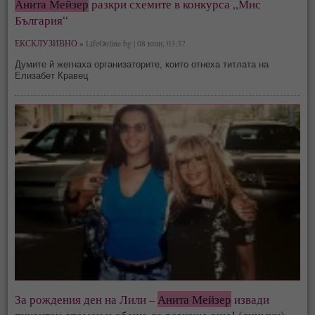
Анита Мейзер
разкри схемите в конкурса „Мис
България“
ЕКСКЛУЗИВНО »
LifeOnline.bg | 08 юни, 03:37
Думите й жегнаха организаторите, които отнеха титлата на
Елизабет Кравец
За рождения ден на Лили –
Анита Мейзер
извади