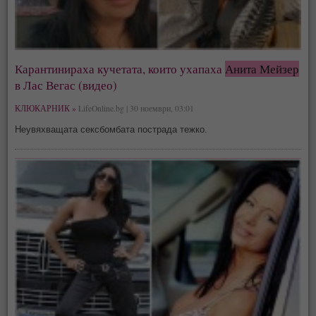
Карантинираха кучетата, които ухапаха
Анита Мейзер
в Лас Вегас (видео)
КЛЮКАРНИК »
LifeOnline.bg | 30 ноември, 03:01
Неувяхващата сексбомбата пострада тежко.