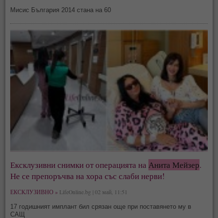
Мисис България 2014 стана на 60
Ексклузивни снимки от операцията на
Анита Мейзер
.
Не се препоръчва на хора със слаби нерви!
ЕКСКЛУЗИВНО »
LifeOnline.bg | 02 май, 11:51
17 годишният имплант бил срязан още при поставянето му в
САЩ