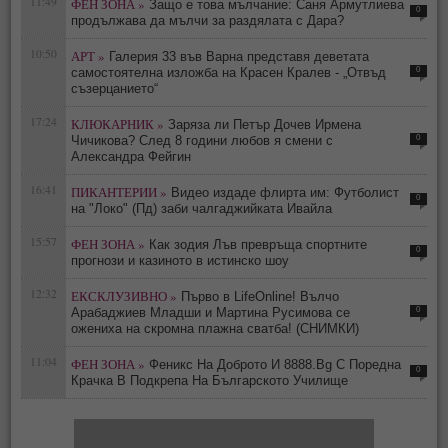
11:49
ФЕН ЗОНА »
Защо е това мълчание: Саня Армутлиева
0
продължава да мълчи за раздялата с Дара?
10:50
АРТ »
Галерия 33 във Варна представя деветата
0
самостоятелна изложба на Красен Кралев - „Отвъд
съзерцанието“
17:24
КЛЮКАРНИК »
Заряза ли Петър Дочев Ирмена
0
Чичикова? След 8 години любов я смени с
Александра Фейгин
16:41
ПИКАНТЕРИИ »
Видео издаде флирта им: Футболист
0
на "Локо" (Пд) заби чалгаджийката Ивайла
15:57
ФЕН ЗОНА »
Как зодия Лъв превръща спортните
0
прогнози и казиното в истинско шоу
12:32
ЕКСКЛУЗИВНО »
Първо в LifeOnline! Вълчо
0
Арабаджиев Младши и Мартина Русимова сe
oжениха на скромна плажна сватба! (СНИМКИ)
11:04
ФЕН ЗОНА »
Феникс На Доброто И 8888.Bg С Поредна
0
Крачка В Подкрепа На Българското Училище