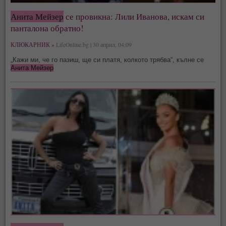
Анита Мейзер
се провикна: Лили Иванова, искам си
панталона обратно!
КЛЮКАРНИК »
LifeOnline.bg | 30 април, 04:09
„Кажи ми, че го пазиш, ще си платя, колкото трябва“, кълне се
Анита Мейзер