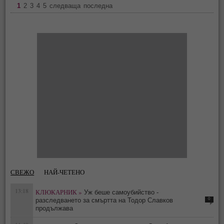
1
2
3
4
5
следваща
последна
СВЕЖО
НАЙ-ЧЕТЕНО
13:18
КЛЮКАРНИК »
Уж беше самоубийство -
0
разследването за смъртта на Тодор Славков
продължава