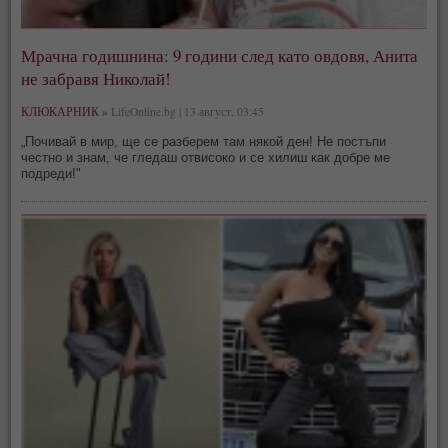
Мрачна годишнина: 9 години след като овдовя, Анита
не забравя Николай!
КЛЮКАРНИК »
LifeOnline.bg | 13 август, 03:45
„Почивай в мир, ще се разберем там някой ден! Не постъпи
честно и знам, че гледаш отвисоко и се хилиш как добре ме
подреди!"