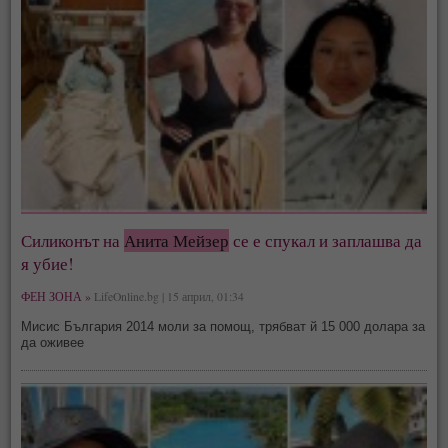
Силиконът на
Анита Мейзер
се е спукал и заплашва да
я убие!
ФЕН ЗОНА »
LifeOnline.bg | 15 април, 01:34
Мисис България 2014 моли за помощ, трябват й 15 000 долара за
да оживее