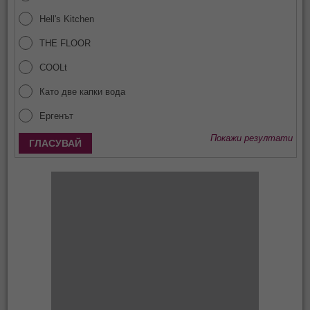
Hell's Kitchen
THE FLOOR
COOLt
Като две капки вода
Ергенът
Покажи резултати