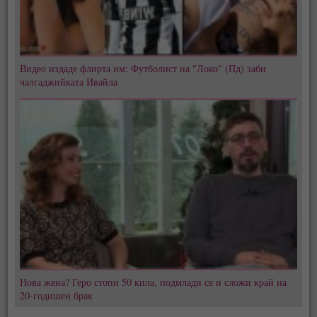
Видео издаде флирта им: Футболист на "Локо" (Пд) заби
чалгаджийката Ивайла
Нова жена? Геро стопи 50 кила, подмлади се и сложи край на
20-годишен брак