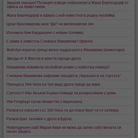
Зверски скандал! Полиция изведе побеснялата Жана Бергендорф от
офиса на Армутлиева
Жана Бергендорф в афера с най-известната родна лесбийка
Цеци Красимирова каза "Да!" на милионерски син
Изловиха Ким Кардашиян с кокаин (снимки)
С какво е известна Снежана Макавеева? (факти)
Фейсбук изригна срещу вечно надрусаната Макавеева (коментари)
Звезда от X Фактор в ареста заради дрога
Макавеева изживяла лесбийски роман с известна певица?
Снежана Макавеева заформи скандал в „Черешката на тортата“
Принцеса Лея била на три вида дрога преди да умре
Суетност! Иво Аръков бъркал помади за разкрасяване у дома
Упи Голдбърг пуска лекарство с марихуана
Рачков се изръсил със 100 бона за да спаси брат си от затвора
Рачков брат заловен с дрога в Бургас
Новогодишен гаф! Марая Кери не можа да запее собствената си
песен (видео)