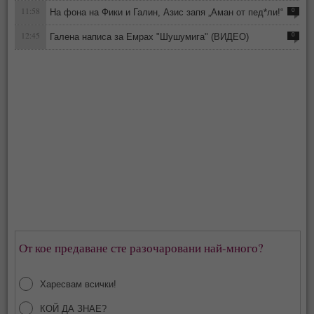
11:58
На фона на Фики и Галин, Азис запя „Аман от пед*ли!“
0
12:45
Галена написа за Емрах "Шушумига" (ВИДЕО)
0
От кое предаване сте разочаровани най-много?
Харесвам всички!
КОЙ ДА ЗНАЕ?