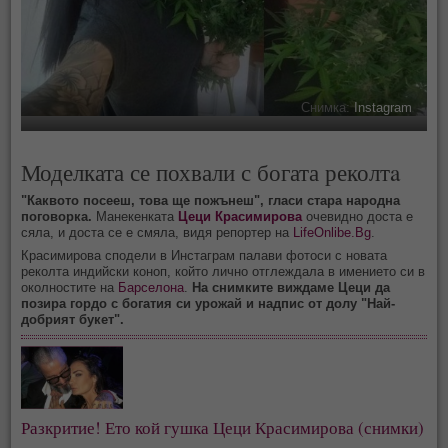
Снимка:
Instagram
Моделката се похвали с богата реколтa
"Каквото посееш, това ще пожънеш", гласи стара народна
поговорка.
Манекенката
Цеци Красимирова
очевидно доста е
сяла, и доста се е смяла, видя репортер на
LifeOnlibe.Bg
.
Красимирова сподели в Инстаграм палави фотоси с новата
реколта индийски коноп, който лично отглеждала в имението си в
околностите на
Барселона
.
На снимките виждаме Цеци да
позира гордо с богатия си урожай и надпис от долу "Най-
добрият букет".
Разкритие! Ето кой гушка Цеци Красимирова (снимки)