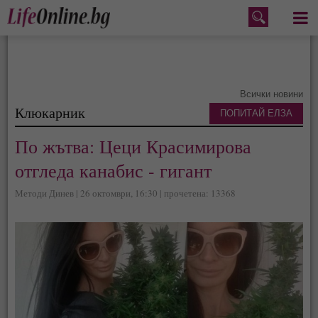
Меню
Всички новини
Клюкарник
ПОПИТАЙ ЕЛЗА
По жътва: Цеци Красимирова
отгледа канабис - гигант
Методи Динев | 26 октомври, 16:30 | прочетена: 13368