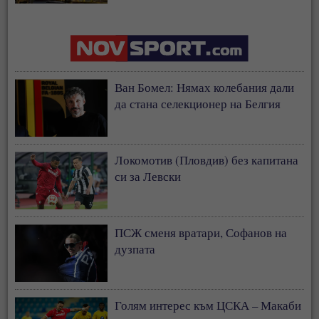
застрахователния модел
Ван Бомел: Нямах колебания дали
да стана селекционер на Белгия
Локомотив (Пловдив) без капитана
си за Левски
ПСЖ сменя вратари, Софанов на
дузпата
Голям интерес към ЦСКА – Макаби