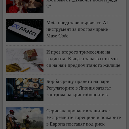
2“
Meta представи първия си AI
инструмент за програмиране -
Muse Code
И през второто тримесечие на
годината: Къщата запазва статута
си на най-предпочитаното жилище
у нас
Борба срещу прането на пари:
Регулаторите в Япония затягат
контрола на криптоборсите в
страната
Сериозна пропаст в защитата:
Екстремните горещини и пожарите
в Европа поставят под риск