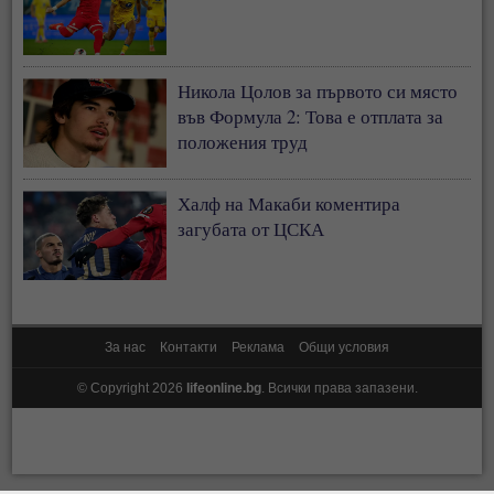
Никола Цолов за първото си място
във Формула 2: Това е отплата за
положения труд
Халф на Макаби коментира
загубата от ЦСКА
За нас
Контакти
Реклама
Общи условия
© Copyright 2026
lifeonline.bg
. Всички права запазени.