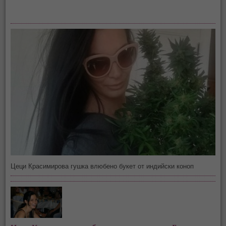
Цеци Красимирова гушка влюбено букет от индийски коноп