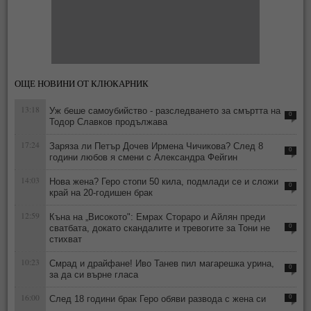
ОЩЕ НОВИНИ ОТ КЛЮКАРНИК
13:18
Уж беше самоубийство - разследването за смъртта на
0
Тодор Славков продължава
17:24
Заряза ли Петър Дочев Ирмена Чичикова? След 8
0
години любов я смени с Александра Фейгин
14:03
Нова жена? Геро стопи 50 кила, подмлади се и сложи
0
край на 20-годишен брак
12:59
Къна на „Високото": Емрах Стораро и Айлян преди
сватбата, докато скандалите и тревогите за Тони не
0
стихват
10:23
Смрад и драйфане! Иво Танев пил магарешка урина,
0
за да си върне гласа
16:00
След 18 години брак Геро обяви развода с жена си
0