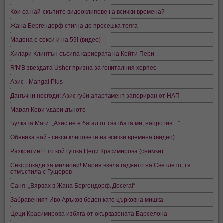
Кои са най-скъпите видеоклипове на всички времена?
Жана Бергендорф стигна до просешка тояга
Мадона е секси и на 59! (видео)
Хилари Клинтън съсипа кариерата на Кейти Пери
R'N'B звездата Usher призна за гениталния херпес
Азис - Mangal Plus
Данъчни несгоди! Азис губи апартамент запориран от НАП
Марая Кери удари дъното
Булката Маги: „Азис не е бягал от сватбата ми, напротив…“
Обявиха най - секси клиповете на всички времена (видео)
Разкритие! Ето кой гушка Цеци Красимирова (снимки)
Секс рокади за милиони! Мария взела гаджето на Светлето, тя
отмъстила с Гущеров
Саня: „Вярвах в Жана Бергендорф. Досега!“
Забравеният Иво Аръков беден като църковна мишка
Цеци Красимирова избяга от окървавената Барселона