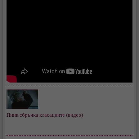
Пинк сбръчка класациите (видео)