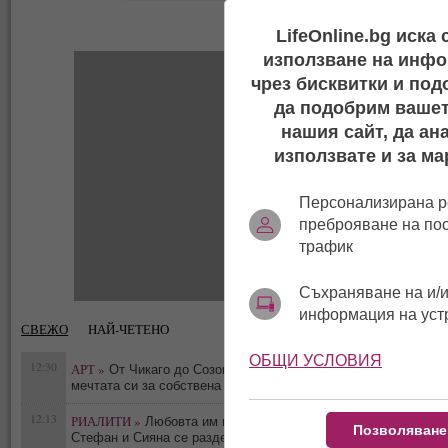
LifeOnline.bg иска
използване на инфо
чрез бисквитки и под
да подобрим вашет
нашия сайт, да ан
използвате и за ма
Персонализирана р
преброяване на по
трафик
Съхраняване на и/и
информация на уст
СВЕЖО
НАЙ-ЧЕТЕНО
ОБЩИ УСЛОВИЯ
12:30
АРТ »
От Чикаго до Созопол: Лина Григорова сбъдна
0
мечтата си за собствена галерия
12:13
РИАЛИТИ »
Любовта им приключи! Брадърите
Позволяване
0
Стефан и Сияна се разделиха с гръм и трясък