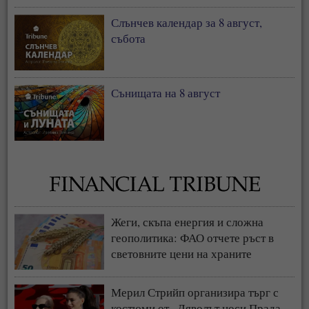
Слънчев календар за 8 август,
събота
Сънищата на 8 август
Жеги, скъпа енергия и сложна
геополитика: ФАО отчете ръст в
световните цени на храните
Мерил Стрийп организира търг с
костюми от „Дяволът носи Прада