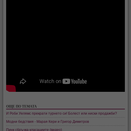
ОЩЕ ПО ТЕМАТА
И Роби Уилямс прекрати турнето си! Болест или ниски продажби?
Модни бедствия - Марая Кери и Григор Димитров
Пинк сбръчка класациите (видео)