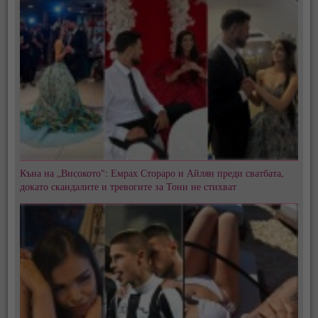
Къна на „Високото": Емрах Стораро и Айлян преди сватбата,
докато скандалите и тревогите за Тони не стихват