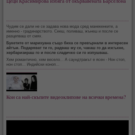
Цеци Красимирова избяга от окървавената Барселона
Чудим се дали не се задава нова мода сред манекенките, а
именно - градинарството. Сееш, поливаш, жънеш и после се
разцепваш от смях.
Букетите от марихуана също биха се превърнали в интересен
айтъм. Подаряват ти го, радваш му се, чакаш го да изсъхне,
хербаризираш го и после сладичко си го изпушваш.
Хем романтично, хем весело... А саундтракът е ясен - Нон стоп,
нон стоп... Индийски коноп...
Кои са най-скъпите видеоклипове на всички времена?