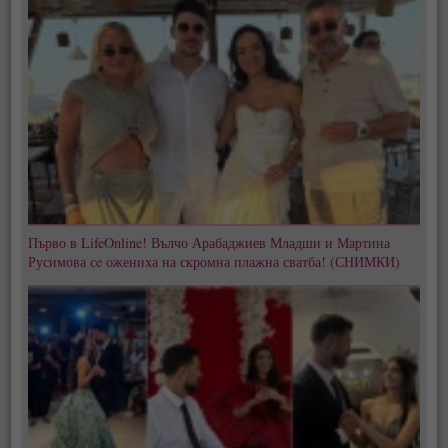
Първо в LifeOnline! Вълчо Арабаджиев Младши и Мартина
Русимова сe oжениха на скромна плажна сватба! (СНИМКИ)