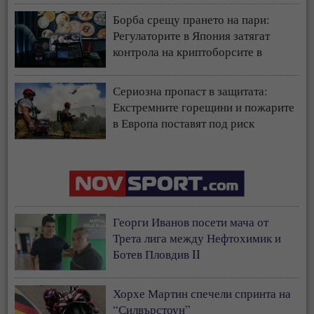
Борба срещу прането на пари:
Регулаторите в Япония затягат
контрола на криптоборсите в
страната
Сериозна пропаст в защитата:
Екстремните горещини и пожарите
в Европа поставят под риск
застрахователния модел
Георги Иванов посети мача от
Трета лига между Нефтохимик и
Ботев Пловдив II
Хорхе Мартин спечели спринта на
“Силвърстоун”