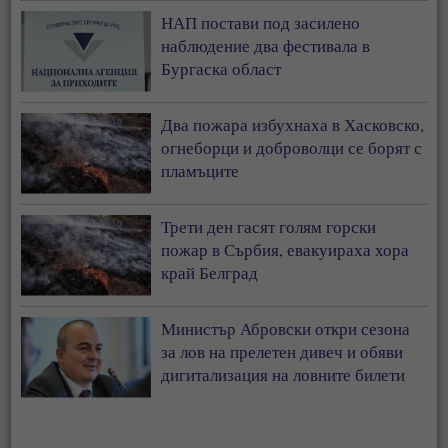
НАП постави под засилено
наблюдение два фестивала в
Бургаска област
Два пожара избухнаха в Хасковско,
огнеборци и доброволци се борят с
пламъците
Трети ден гасят голям горски
пожар в Сърбия, евакуираха хора
край Белград
Министър Абровски откри сезона
за лов на прелетен дивеч и обяви
дигитализация на ловните билети