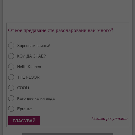
От кое предаване сте разочаровани най-много?
Харесвам всички!
КОЙ ДА ЗНАЕ?
Hell's Kitchen
THE FLOOR
COOLt
Като две капки вода
Ергенът
Покажи резултати