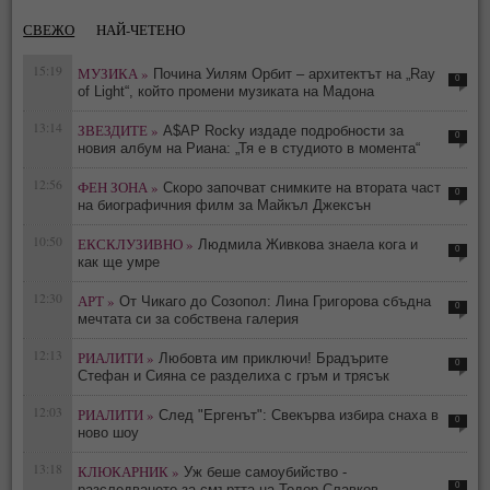
СВЕЖО
НАЙ-ЧЕТЕНО
15:19
МУЗИКА »
Почина Уилям Орбит – архитектът на „Ray
0
of Light“, който промени музиката на Мадона
13:14
ЗВЕЗДИТЕ »
A$AP Rocky издаде подробности за
0
новия албум на Риана: „Тя е в студиото в момента“
12:56
ФЕН ЗОНА »
Скоро започват снимките на втората част
0
на биографичния филм за Майкъл Джексън
10:50
ЕКСКЛУЗИВНО »
Людмила Живкова знаела кога и
0
как ще умре
12:30
АРТ »
От Чикаго до Созопол: Лина Григорова сбъдна
0
мечтата си за собствена галерия
12:13
РИАЛИТИ »
Любовта им приключи! Брадърите
0
Стефан и Сияна се разделиха с гръм и трясък
12:03
РИАЛИТИ »
След "Ергенът": Свекърва избира снаха в
0
ново шоу
13:18
КЛЮКАРНИК »
Уж беше самоубийство -
0
разследването за смъртта на Тодор Славков