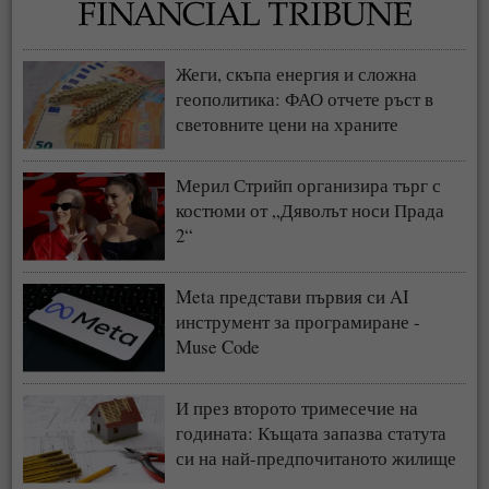
Жеги, скъпа енергия и сложна
геополитика: ФАО отчете ръст в
световните цени на храните
Мерил Стрийп организира търг с
костюми от „Дяволът носи Прада
2“
Meta представи първия си AI
инструмент за програмиране -
Muse Code
И през второто тримесечие на
годината: Къщата запазва статута
си на най-предпочитаното жилище
у нас