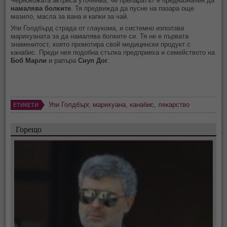
Чернокожата актриса уточнява, че препаратът е предназначен да
намалява болките
. Тя предвижда да пусне на пазара още
мазило, масла за вана и капки за чай.
Упи Голдбърд страда от глаукома, и системно използва
марихуаната за да намалява болките си. Тя не е първата
знаменитост, която промотира свой медицински продукт с
канабис. Преди нея подобна стъпка предприеха и семейството на
Боб Марли
и рапъра
Снуп Дог
.
Упи Голдбърг
,
марихуана
,
канабис
,
лекарство
ЕТИКЕТИ
Горещо