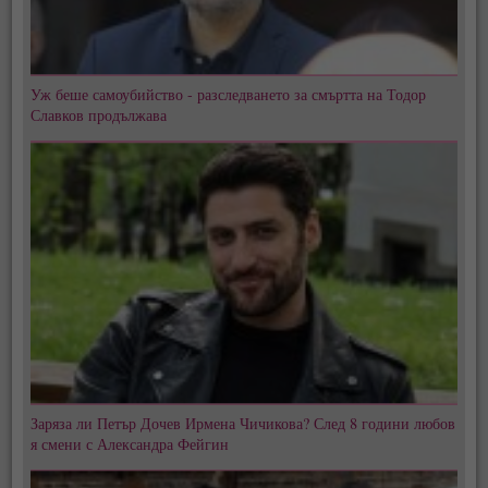
Уж беше самоубийство - разследването за смъртта на Тодор
Славков продължава
Заряза ли Петър Дочев Ирмена Чичикова? След 8 години любов
я смени с Александра Фейгин