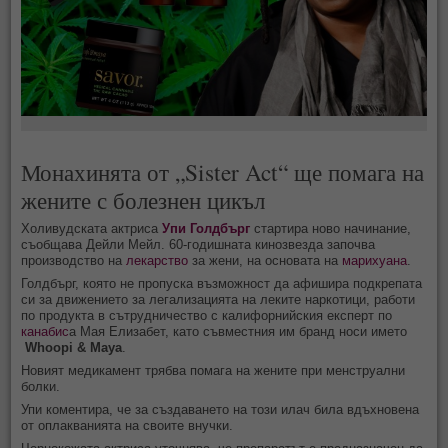
Монахинята от „Sister Act“ ще помага на
жените с болезнен цикъл
Холивудската актриса
Упи Голдбърг
стартира ново начинание,
съобщава Дейли Мейл. 60-годишната кинозвезда започва
производство на
лекарство
за жени, на основата на
марихуана
.
Голдбърг, която не пропуска възможност да афишира подкрепата
си за движението за легализацията на леките наркотици, работи
по продукта в сътрудничество с калифорнийския експерт по
канабис
а Мая Елизабет, като съвместния им бранд носи името
Whoopi & Maya
.
Новият медикамент трябва помага на жените при менструални
болки.
Упи коментира, че за създаването на този илач била вдъхновена
от оплакванията на своите внучки.