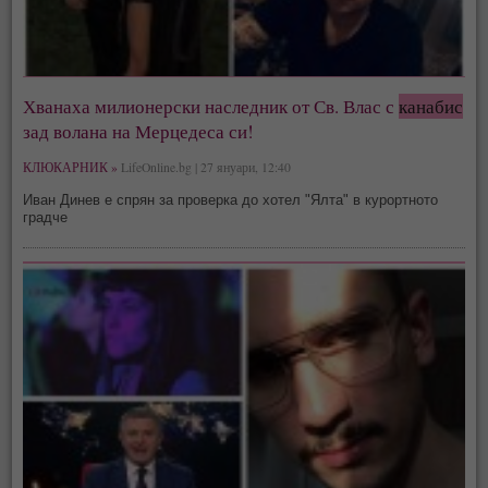
Хванаха милионерски наследник от Св. Влас с
канабис
зад волана на Мерцедеса си!
КЛЮКАРНИК »
LifeOnline.bg | 27 януари, 12:40
Иван Динев е спрян за проверка до хотел "Ялта" в курортното
градче