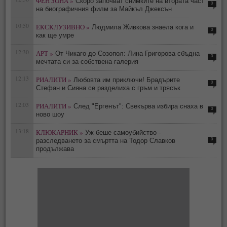
ФЕН ЗОНА »
Скоро започват снимките на втората част
0
на биографичния филм за Майкъл Джексън
10:50
ЕКСКЛУЗИВНО »
Людмила Живкова знаела кога и
0
как ще умре
12:30
АРТ »
От Чикаго до Созопол: Лина Григорова сбъдна
0
мечтата си за собствена галерия
12:13
РИАЛИТИ »
Любовта им приключи! Брадърите
0
Стефан и Сияна се разделиха с гръм и трясък
12:03
РИАЛИТИ »
След "Ергенът": Свекърва избира снаха в
0
ново шоу
13:18
КЛЮКАРНИК »
Уж беше самоубийство -
0
разследването за смъртта на Тодор Славков
продължава