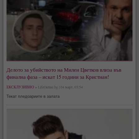
Делото за убийството на Милен Цветков влиза във
финална фаза – искат 15 години за Кристиан!
ЕКСКЛУЗИВНО »
LifeOnline.bg | 04 март, 03:54
Текат пледоариите в залата