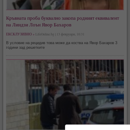
Кръвната проба буквално закопа родният еквивалент
на Линдзи Лоън Явор Бахаров
ЕКСКЛУЗИВНО »
LifeOnline.bg | 13 февруари, 10:31
В условие на рецидив това може да коства на Явор Бахаров 3
години зад решетките