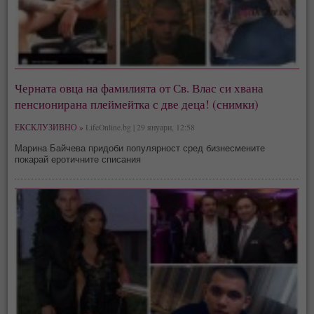
Черната овца на фамилията от Св. Влас си хвана
пенсионирана плеймейтка с две деца! (снимки)
ЕКСКЛУЗИВНО »
LifeOnline.bg | 29 януари, 12:58
Марина Байчева придоби популярност сред бизнесмените
покарай еротичните списания