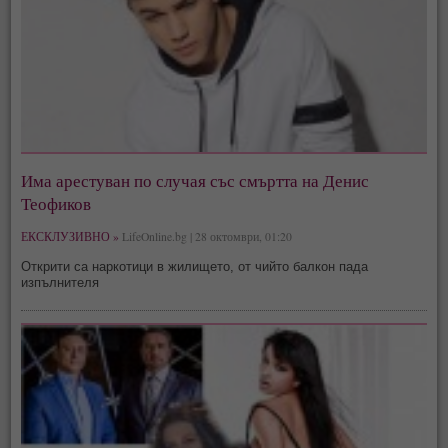
Има арестуван по случая със смъртта на Денис
Теофиков
ЕКСКЛУЗИВНО »
LifeOnline.bg | 28 октомври, 01:20
Открити са наркотици в жилището, от чийто балкон пада
изпълнителя