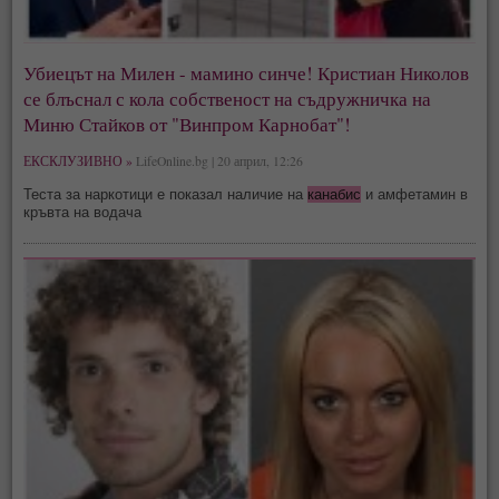
Убиецът на Милен - мамино синче! Кристиан Николов
се блъснал с кола собственост на съдружничка на
Миню Стайков от "Винпром Карнобат"!
ЕКСКЛУЗИВНО »
LifeOnline.bg | 20 април, 12:26
Теста за наркотици е показал наличие на
канабис
и амфетамин в
кръвта на водача