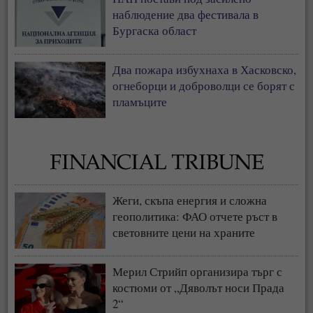
наблюдение два фестивала в
Бургаска област
Два пожара избухнаха в Хасковско,
огнеборци и доброволци се борят с
пламъците
Жеги, скъпа енергия и сложна
геополитика: ФАО отчете ръст в
световните цени на храните
Мерил Стрийп организира търг с
костюми от „Дяволът носи Прада
2“