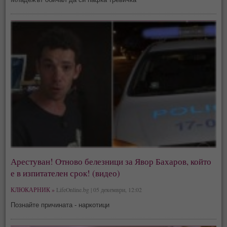
Арестуван! Отново белезници за Явор Бахаров, който
е в изпитателен срок! (видео)
КЛЮКАРНИК »
LifeOnline.bg | 05 декември, 12:02
Познайте причината - наркотици