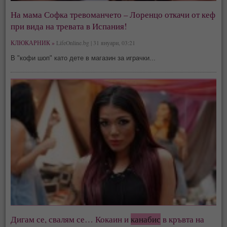
На мама Софка тревоманчето – Лоренцо откачи от кеф
при вида на тревата в Испания!
КЛЮКАРНИК »
LifeOnline.bg | 31 януари, 03:21
В "кофи шоп" като дете в магазин за играчки...
Дигам се, свалям се… Кокаин и
канабис
в кръвта на