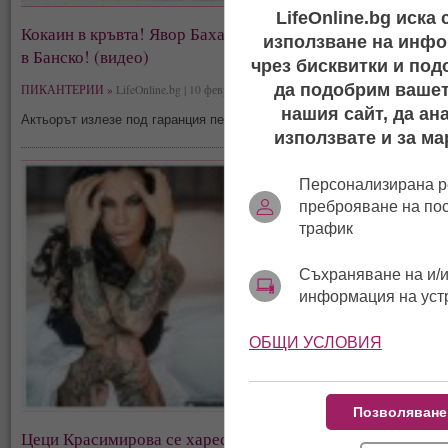
LifeOnline.bg иска
Кокаин в кръвта! Явор Бахаров проговори след ареста
използване на инфо
в Банско! (видео)
чрез бисквитки и под
да подобрим вашет
ПИКАНТЕРИИ »
LifeOnline.bg | 10 февруари, 10:32
нашия сайт, да ан
Актьорът излезе под гаранция пет хиляди лева
използвате и за ма
Персонализирана р
преброяване на по
трафик
Съхраняване на и/и
информация на уст
ОБЩИ УСЛОВИЯ
Позволяване
Цеци Красимирова се хареса и руса (снимки)