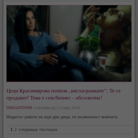
Цеци Красимирова попиля „инстаграмките“: Те се
продават! Това е сексбизнес – абсолютно!
ПИКАНТЕРИИ »
LifeOnline.bg | 12 март, 04:07
Моделът работи за още две деца, по възможност момчета
1
2
следваща
последна