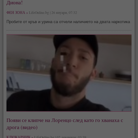
Диона!
ФЕН ЗОНА »
LifeOnline.bg | 26 януари, 07:32
Пробите от кръв и урина са отчели наличието на двата наркотика
Появи се клипче на Лоренцо след като го хванаха с
дрога (видео)
КЛЮКАРНИК »
LifeOnline.bg | 02 декември, 03:39