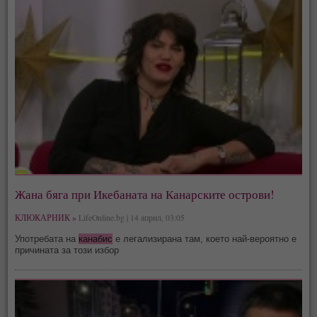
Жана бяга при Икебаната на Канарските острови!
КЛЮКАРНИК »
LifeOnline.bg | 14 април, 03:05
Употребата на
канабис
е легализирана там, което най-вероятно е
причината за този избор