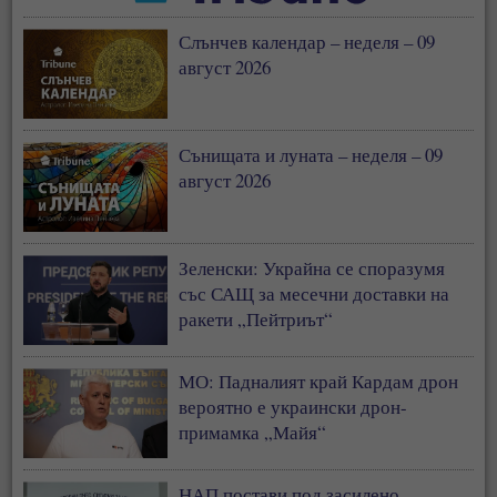
Слънчев календар – неделя – 09
август 2026
Сънищата и луната – неделя – 09
август 2026
Зеленски: Украйна се споразумя
със САЩ за месечни доставки на
ракети „Пейтриът“
МО: Падналият край Кардам дрон
вероятно е украински дрон-
примамка „Майя“
НАП постави под засилено