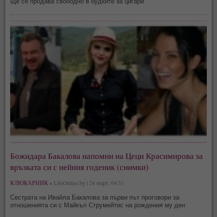
Ще се продава свободно в будките за цигари
Божидара Бакалова напомни на Цеци Красимирова за
връзката си с нейния годеник (снимки)
КЛЮКАРНИК »
LifeOnline.bg | 24 март, 04:31
Сестрата на Ивайла Бакалова за първи път проговори за
отношенията си с Майкъл Струмейтис на рождения му ден