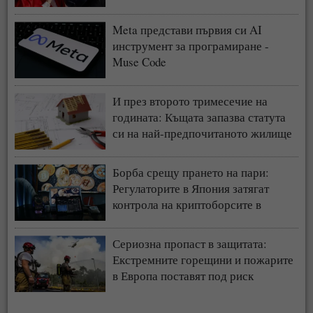
Meta представи първия си AI
инструмент за програмиране -
Muse Code
И през второто тримесечие на
годината: Къщата запазва статута
си на най-предпочитаното жилище
у нас
Борба срещу прането на пари:
Регулаторите в Япония затягат
контрола на криптоборсите в
страната
Сериозна пропаст в защитата:
Екстремните горещини и пожарите
в Европа поставят под риск
застрахователния модел