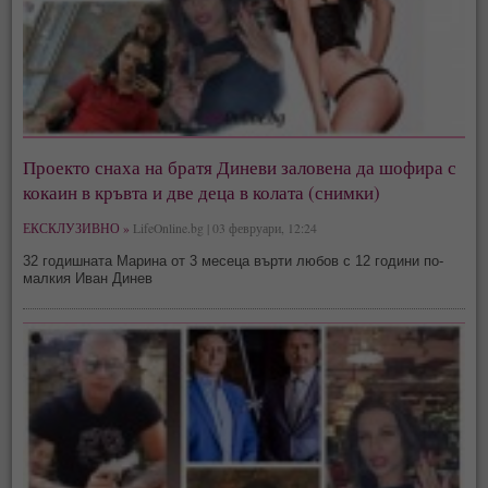
Проекто снаха на братя Диневи заловена да шофира с
кокаин в кръвта и две деца в колата (снимки)
ЕКСКЛУЗИВНО »
LifeOnline.bg | 03 февруари, 12:24
32 годишната Марина от 3 месеца върти любов с 12 години по-
малкия Иван Динев