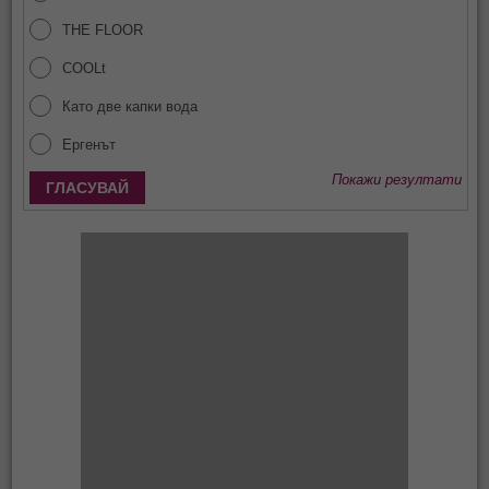
THE FLOOR
COOLt
Като две капки вода
Ергенът
Покажи резултати