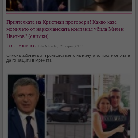
Приятелката на Кристиан проговори! Какво каза
момичето от наркоманската компания убила Милен
Цветков? (снимки)
ЕКСКЛУЗИВНО »
LifeOnline.bg | 21 април, 02:13
Симона избягала от произшествието на минутата, после се опита
да го защити в мрежата