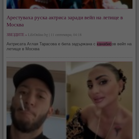
Арестуваха руска актриса заради вейп на летище в
Москва
ЗВЕЗДИТЕ »
LifeOnline.bg | 11 септември, 04:18
Актрисата Аглая Тарасова е била задържана с
канабис
ов вейп на
летище в Москва