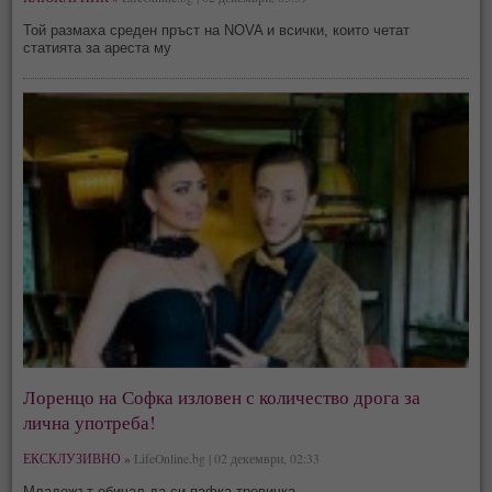
Той размаха среден пръст на NOVA и всички, които четат
статията за ареста му
Лоренцо на Софка изловен с количество дрога за
лична употреба!
ЕКСКЛУЗИВНО »
LifeOnline.bg | 02 декември, 02:33
Младежът обичал да си пафка тревичка