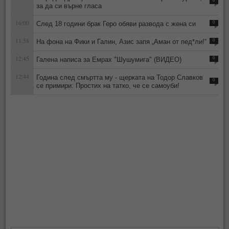
0
за да си върне гласа
16:00
След 18 години брак Геро обяви развода с жена си
0
11:58
На фона на Фики и Галин, Азис запя „Аман от пед*ли!“
0
12:45
Галена написа за Емрах "Шушумига" (ВИДЕО)
0
12:44
Година след смъртта му - щерката на Тодор Славков
0
се примири: Простих на татко, че се самоуби!