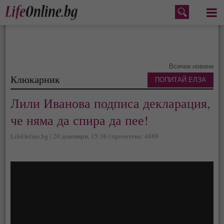
Меню
Всички новини
Клюкарник
ПОПИТАЙ ЕЛЗА
Лили Иванова подписа декларация,
че няма да спира да пее!
LifeOnline.bg | 20 декември, 15:36 | прочетена: 4888