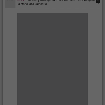
Старото училище на Созопол пази съкровищата
0
на морската живопис