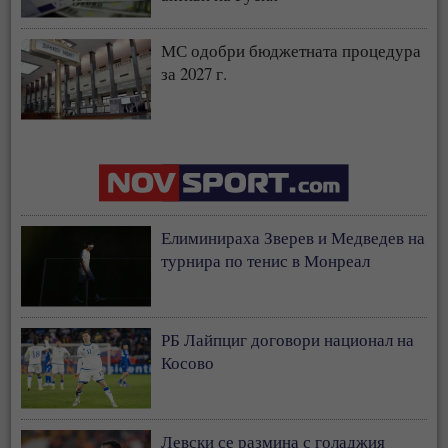
МС одобри бюджетната процедура
за 2027 г.
Елиминираха Зверев и Медведев на
турнира по тенис в Монреал
РБ Лайпциг договори национал на
Косово
Левски се размина с голаджия