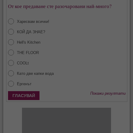
От кое предаване сте разочаровани най-много?
Харесвам всички!
КОЙ ДА ЗНАЕ?
Hell's Kitchen
THE FLOOR
COOLt
Като две капки вода
Ергенът
Покажи резултати