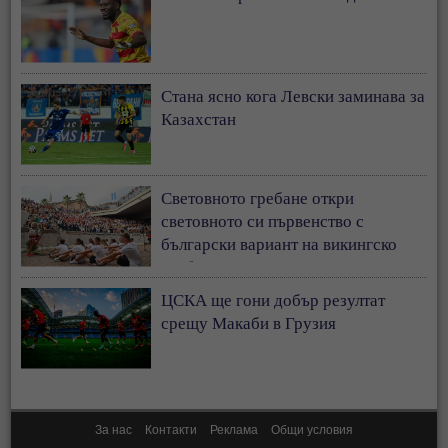
Стана ясно кога Левски заминава за
Казахстан
Световното гребане откри
световното си първенство с
български вариант на викингско
гребане
ЦСКА ще гони добър резултат
срещу Макаби в Грузия
За нас
Контакти
Реклама
Общи условия