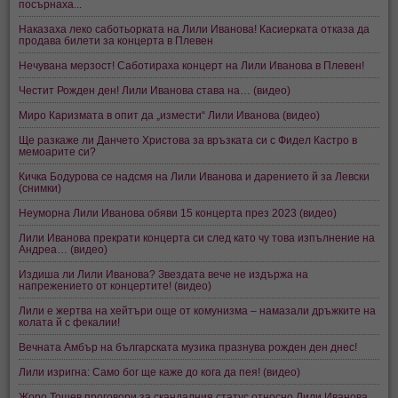
посърнаха...
Наказаха леко саботьорката на Лили Иванова! Касиерката отказа да
продава билети за концерта в Плевен
Нечувана мерзост! Саботираха концерт на Лили Иванова в Плевен!
Честит Рожден ден! Лили Иванова става на… (видео)
Миро Каризмата в опит да „измести“ Лили Иванова (видео)
Ще разкаже ли Данчето Христова за връзката си с Фидел Кастро в
мемоарите си?
Кичка Бодурова се надсмя на Лили Иванова и дарението й за Левски
(снимки)
Неуморна Лили Иванова обяви 15 концерта през 2023 (видео)
Лили Иванова прекрати концерта си след като чу това изпълнение на
Андреа… (видео)
Издиша ли Лили Иванова? Звездата вече не издържа на
напрежението от концертите! (видео)
Лили е жертва на хейтъри още от комунизма – намазали дръжките на
колата й с фекалии!
Вечната Амбър на българската музика празнува рожден ден днес!
Лили изригна: Само бог ще каже до кога да пея! (видео)
Жоро Тошев проговори за скандалния статус относно Лили Иванова