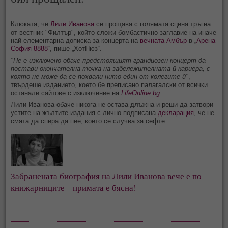
Клюката, че
Лили Иванова
се прощава с голямата сцена тръгна
от вестник "Филтър", който сложи бомбастично заглавие на иначе
най-елементарна дописка за концерта на
вечната Амбър
в „
Арена
София 8888
“, пише „ХотНюз“.
"Не е изключено обаче предстоящият грандиозен концерт да
постави окончателна точка на забележителната й кариера, с
която не може да се похвали нито един от колегите й"
,
твърдеше изданието, което бе преписано палагалски от всички
останали сайтове с изключение на
LifeOnline.bg
.
Лили Иванова обаче никога не остава длъжна и реши да затвори
устите на жълтите издания с лично подписана
декларация
, че не
смята да спира да пее, което се случва за сефте.
Забранената биография на Лили Иванова вече е по
книжарниците – примата е бясна!