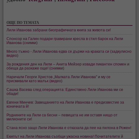
ОЩЕ ПО ТЕМАТА
Лили Иванова забрани биографичната книга за живота си!
Спонсор на Галин подари гравирани кресла в стил барок на Лили
Иванова (снимки)
Много тъжно - Лили Иванова едва се държи на краката си (задкулисно
видео)
За рождения ден на Лили – Анита Мейзер извади пикантен спомен и
обеща да разкаже още! (снимки)
Наричали Георги Христов „Малката Лили Иванова" и му се
присмивали като малък (видео)
Сашка Васева след операцията: Единствено Лили Иванова ми се
обади!
Евгени Минчев: Завещанието на Лили Иванова е предизвестие за
коничната й!
Роднините на Лили са бесни – певицата не им оставя нищо от
милионите си!
Стана ясно защо Лили Иванова е отказала да пее на пилона в Рожен!
Екипът на Лили Иванова съобщи ужасна новина! Почитателите й