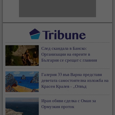
След скандала в Банско:
Организации на евреите в
България се срещат с главния
секретар на МВР
Галерия 33 във Варна представя
деветата самостоятелна изложба на
Красен Кралев - „Отвъд
съзерцанието“
Иран обяви сделка с Оман за
Ормузкия проток