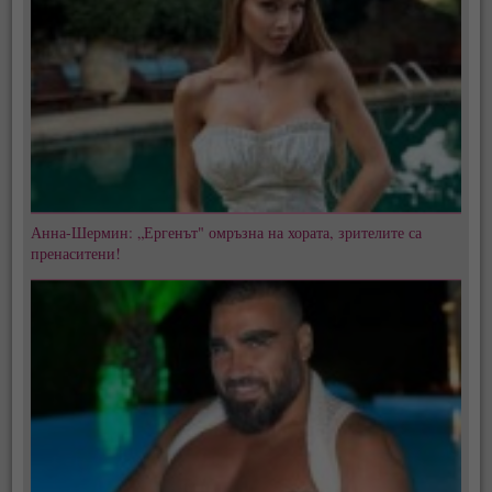
Анна-Шермин: „Ергенът" омръзна на хората, зрителите са
пренаситени!