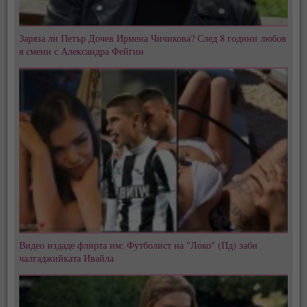
Заряза ли Петър Дочев Ирмена Чичикова? След 8 години любов
я смени с Александра Фейгин
Видео издаде флирта им: Футболист на "Локо" (Пд) заби
чалгаджийката Ивайла