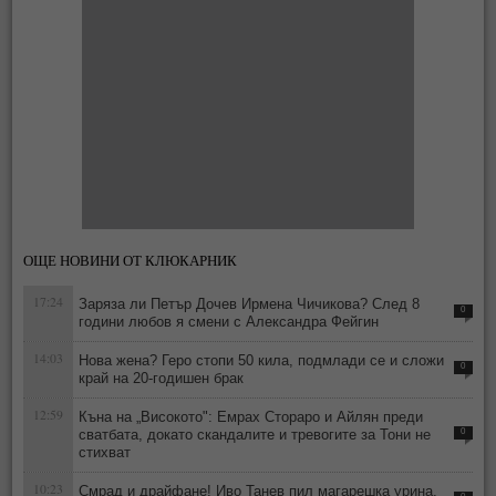
ОЩЕ НОВИНИ ОТ КЛЮКАРНИК
17:24
Заряза ли Петър Дочев Ирмена Чичикова? След 8
0
години любов я смени с Александра Фейгин
14:03
Нова жена? Геро стопи 50 кила, подмлади се и сложи
0
край на 20-годишен брак
12:59
Къна на „Високото": Емрах Стораро и Айлян преди
сватбата, докато скандалите и тревогите за Тони не
0
стихват
10:23
Смрад и драйфане! Иво Танев пил магарешка урина,