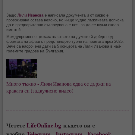
Защо
Лили Иванова
е написала документа и от какво е
провокирана остава неясно, но нищо чудно лъжливата дописка
да е предварително съгласувана с нея, за да се шуми около
името й.
Междувременно, доказателството на думите й дойде под
формата на афиш с предстоящото турне на примата през 2025.
Вече са насрочени дати за 5 концерта на Лили Иванова в най-
големите градове на България.
Много тъжно - Лили Иванова едва се държи на
краката си (задкулисно видео)
Четете
LifeOnline.bg
където ви е
удобно
Telegram
,
Instagram
,
Facebook