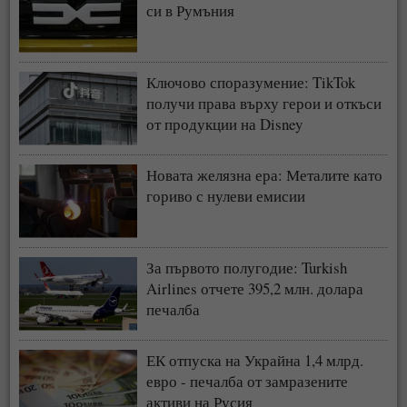
си в Румъния
Ключово споразумение: TikTok
получи права върху герои и откъси
от продукции на Disney
Новата желязна ера: Металите като
гориво с нулеви емисии
За първото полугодие: Turkish
Airlines отчете 395,2 млн. долара
печалба
ЕК отпуска на Украйна 1,4 млрд.
евро - печалба от замразените
активи на Русия