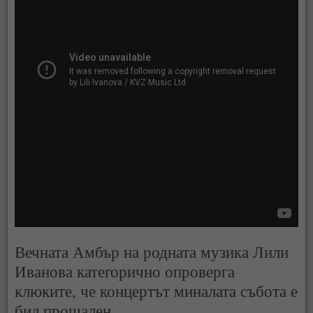
Вечната Амбър на родната музика Лили
Иванова категорично опроверга
клюките, че концертът миналата събота е
бил прощален.