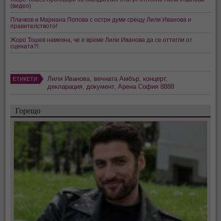
(видео)
Плачков и Мариана Попова с остри думи срещу Лили Иванова и
правителството!
Жоро Тошев намекна, че е време Лили Иванова да се оттегли от
сцената?!
Лили Иванова
,
вечната Амбър
,
концерт
,
ЕТИКЕТИ
декларация
,
документ
,
Арена София 8888
Горещо