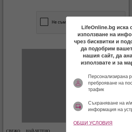
LifeOnline.bg иска
използване на инфо
чрез бисквитки и под
да подобрим вашет
нашия сайт, да ан
използвате и за ма
Персонализирана р
преброяване на по
трафик
Съхраняване на и/и
информация на уст
ОБЩИ УСЛОВИЯ
СВЕЖО
НАЙ-ЧЕТЕНО