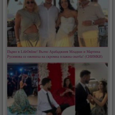
Първо в LifeOnline! Вълчо Арабаджиев Младши и Мартина
Русимова сe oжениха на скромна плажна сватба! (СНИМКИ)