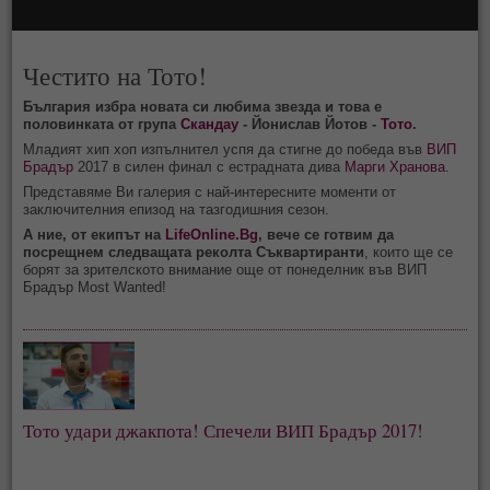
Честито на Тото!
България избра новата си любима звезда и това е
половинката от група
Скандау
- Йонислав Йотов -
Тото
.
Младият хип хоп изпълнител успя да стигне до победа във
ВИП
Брадър
2017 в силен финал с естрадната дива
Марги Хранова
.
Представяме Ви галерия с най-интересните моменти от
заключителния епизод на тазгодишния сезон.
А ние, от екипът на
LifeOnline.Bg
, вече се готвим да
посрещнем следващата реколта Съквартиранти
, които ще се
борят за зрителското внимание още от понеделник във ВИП
Брадър Most Wanted!
Тото удари джакпота! Спечели ВИП Брадър 2017!