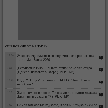
ОЩЕ НОВИНИ ОТ РАЗЦЪКАЙ
12:30
24 красавици влизат в гореща битка за престижната
0
титла Мис Варна 2026
12:11
„Безупречно кино“: Ранните отзиви за блокбъстъра
0
„Одисея“ показват възторг (ТРЕЙЛЪР)
12:48
ВИДЕО: Гледайте филма на БГНЕС "Тито: Палачът
0
на ХХ век"
10:33
Живот, смърт и любов: Трябва ли да гледате драмата
0
„Брилянтни създания“? (ТРЕЙЛЪР)
13:24
Не чак толкова Междузвездни войни: Струва ли си да
0