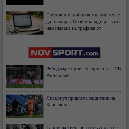
Световни медийни компании може
да блокират Google заради рязкото
намаляване на трафика от
търсачката и навлизането на ИИ
Рейнджърс привлече крило от ПСВ
Айндховен
Ливърпул привлече защитник на
Барселона
Габриела Георгиева не успя да се