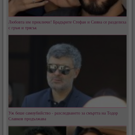
Любовта им приключи! Брадърите Стефан и Сияна се разделиха
с гръм и трясък
Уж беше самоубийство - разследването за смъртта на Тодор
Славков продължава