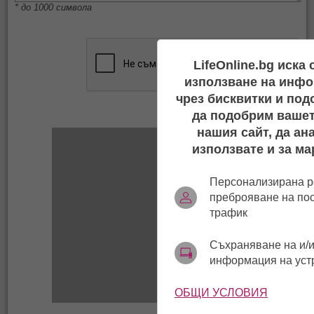
* до 1000 символа
LifeOnline.bg иска
използване на инфо
чрез бисквитки и под
да подобрим вашет
нашия сайт, да ан
използвате и за ма
Персонализирана р
преброяване на по
трафик
Съхраняване на и/и
информация на уст
ОБЩИ УСЛОВИЯ