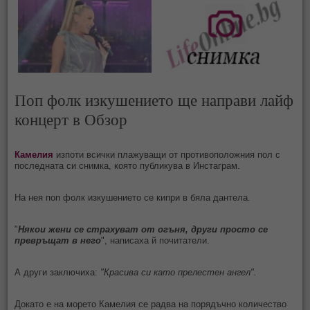
Поп фолк изкушението ще направи лайф
концерт в Обзор
Камелия
изпоти всички плажуващи от противоположния пол с
последната си снимка, която публикува в Инстаграм.
На нея поп фолк изкушението се кипри в бяла дантела.
"
Някои жени се страхуват от огъня, други просто се
превръщат в него
", написаха й почитатели.
А други заключиха:
"Красива си като прелестен ангел".
Докато е на морето Камелия се радва на порядъчно количество