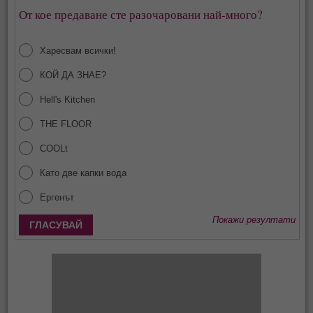
От кое предаване сте разочаровани най-много?
Харесвам всички!
КОЙ ДА ЗНАЕ?
Hell's Kitchen
THE FLOOR
COOLt
Като две капки вода
Ергенът
Покажи резултати