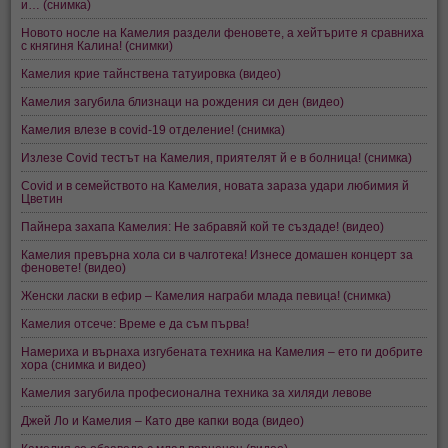
и… (снимка)
Новото носле на Камелия раздели феновете, а хейтърите я сравниха
с княгиня Калина! (снимки)
Камелия крие тайнствена татуировка (видео)
Камелия загубила близнаци на рождения си ден (видео)
Камелия влезе в covid-19 отделение! (снимка)
Излезе Covid тестът на Камелия, приятелят й е в болница! (снимка)
Covid и в семейството на Камелия, новата зараза удари любимия й
Цветин
Пайнера захапа Камелия: Не забравяй кой те създаде! (видео)
Камелия превърна хола си в чалготека! Изнесе домашен концерт за
феновете! (видео)
Женски ласки в ефир – Камелия награби млада певица! (снимка)
Камелия отсече: Време е да съм първа!
Намериха и върнаха изгубената техника на Камелия – ето ги добрите
хора (снимка и видео)
Камелия загубила професионална техника за хиляди левове
Джей Ло и Камелия – Като две капки вода (видео)