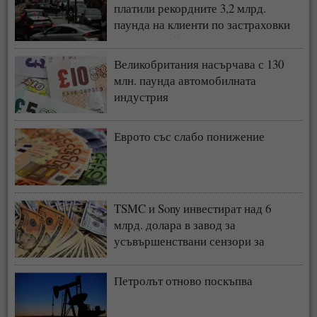
платили рекордните 3,2 млрд.
паунда на клиенти по застраховки
„Автокаско“ и „Гражданска
отговорност“
Великобритания насърчава с 130
млн. паунда автомобилната
индустрия
Еврото със слабо понижение
TSMC и Sony инвестират над 6
млрд. долара в завод за
усъвършенствани сензори за
чипове
Петролът отново поскъпва