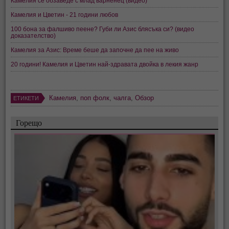
Камелия се обзаведе с млад варненец (видео)
Камелия и Цветин - 21 години любов
100 бона за фалшиво пеене? Губи ли Азис блясъка си? (видео
доказателство)
Камелия за Азис: Време беше да започне да пее на живо
20 години! Камелия и Цветин най-здравата двойка в лекия жанр
Камелия
,
поп фолк
,
чалга
,
Обзор
ЕТИКЕТИ
Горещо