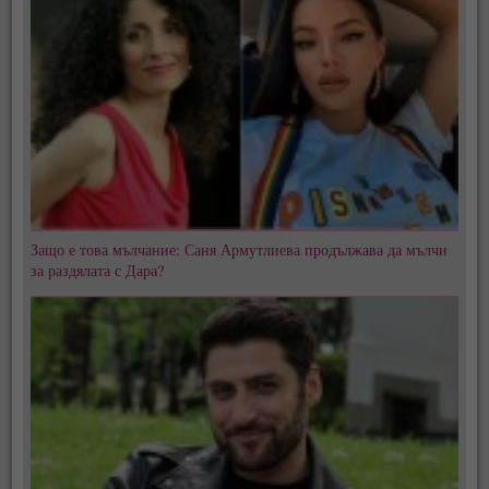
Защо е това мълчание: Саня Армутлиева продължава да мълчи
за раздялата с Дара?