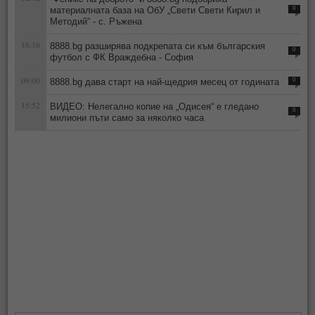
материалната база на ОбУ „Свети Свети Кирил и
0
Методий“ - с. Ръжена
16:16
8888.bg разширява подкрепата си към българския
0
футбол с ФК Враждебна - София
09:00
8888.bg дава старт на най-щедрия месец от годината
0
15:52
ВИДЕО: Нелегално копие на „Одисея“ е гледано
0
милиони пъти само за няколко часа