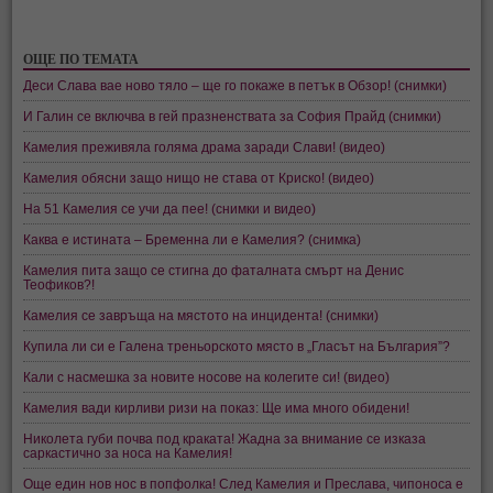
ОЩЕ ПО ТЕМАТА
Деси Слава вае ново тяло – ще го покаже в петък в Обзор! (снимки)
И Галин се включва в гей празненствата за София Прайд (снимки)
Камелия преживяла голяма драма заради Слави! (видео)
Камелия обясни защо нищо не става от Криско! (видео)
На 51 Камелия се учи да пее! (снимки и видео)
Каква е истината – Бременна ли е Камелия? (снимка)
Камелия пита защо се стигна до фаталната смърт на Денис
Теофиков?!
Камелия се завръща на мястото на инцидента! (снимки)
Купила ли си е Галена треньорското място в „Гласът на България”?
Кали с насмешка за новите носове на колегите си! (видео)
Камелия вади кирливи ризи на показ: Ще има много обидени!
Николета губи почва под краката! Жадна за внимание се изказа
саркастично за носа на Камелия!
Още един нов нос в попфолка! След Камелия и Преслава, чипоноса е