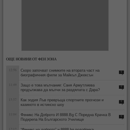
ОЩЕ НОВИНИ ОТ ФЕН ЗОНА
12:56
Скоро започват снимките на втората част на
0
биографичния филм за Майкъл Джексън
11:49
Защо е това мълчание: Саня Армутлиева
0
продължава да мълчи за раздялата с Дара?
15:57
Как зодия Лъв превръща спортните прогнози и
0
казиното в истинско шоу
11:04
Феникс На Доброто И 8888.Bg С Поредна Крачка В
0
Подкрепа На Българското Училище
12:12
“Феникс на доброто” и 8888.bg подобриха