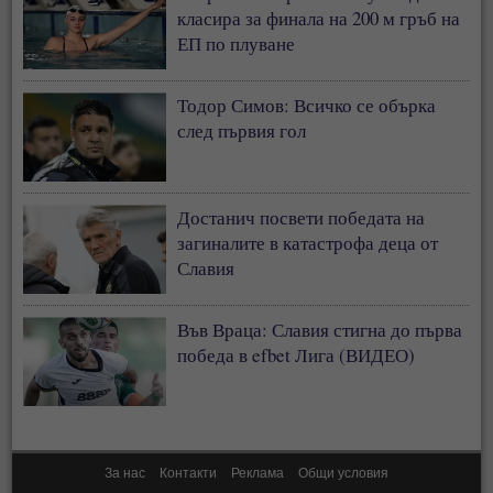
класира за финала на 200 м гръб на
ЕП по плуване
Тодор Симов: Всичко се обърка
след първия гол
Достанич посвети победата на
загиналите в катастрофа деца от
Славия
Във Враца: Славия стигна до първа
победа в efbet Лига (ВИДЕО)
За нас
Контакти
Реклама
Общи условия