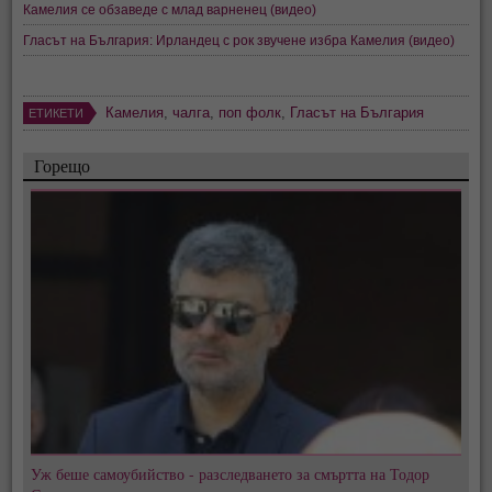
Камелия се обзаведе с млад варненец (видео)
Гласът на България: Ирландец с рок звучене избра Камелия (видео)
Камелия
,
чалга
,
поп фолк
,
Гласът на България
ЕТИКЕТИ
Горещо
Уж беше самоубийство - разследването за смъртта на Тодор