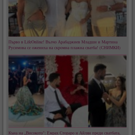
Първо в LifeOnline! Вълчо Арабаджиев Младши и Мартина
Русимова сe oжениха на скромна плажна сватба! (СНИМКИ)
Къна на „Високото": Емрах Стораро и Айлян преди сватбата,