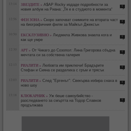
13:14
ЗВЕЗДИТЕ »
A$AP Rocky издаде подробности за
0
новия албум на Риана: „Тя е в студиото в момента“
12:56
ФЕН ЗОНА »
Скоро започват снимките на втората част
0
на биографичния филм за Майкъл Джексън
10:50
ЕКСКЛУЗИВНО »
Людмила Живкова знаела кога и
0
как ще умре
12:30
АРТ »
От Чикаго до Созопол: Лина Григорова сбъдна
0
мечтата си за собствена галерия
12:13
РИАЛИТИ »
Любовта им приключи! Брадърите
0
Стефан и Сияна се разделиха с гръм и трясък
12:03
РИАЛИТИ »
След "Ергенът": Свекърва избира снаха в
0
ново шоу
13:18
КЛЮКАРНИК »
Уж беше самоубийство -
0
разследването за смъртта на Тодор Славков
продължава