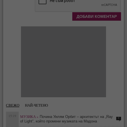
СВЕЖО
НАЙ-ЧЕТЕНО
15:19
МУЗИКА »
Почина Уилям Орбит – архитектът на „Ray
0
of Light“, който промени музиката на Мадона