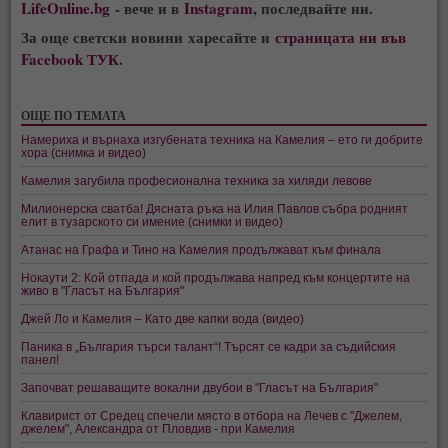
LifeOnline.bg
- вече и в
Instagram
, последвайте ни.
За още светски новини харесайте и
страницата ни във
Facebook ТУК
.
ОЩЕ ПО ТЕМАТА
Намериха и върнаха изгубената техника на Камелия – ето ги добрите
хора (снимка и видео)
Камелия загубила професионална техника за хиляди левове
Милионерска сватба! Дясната ръка на Илия Павлов събра родният
елит в тузарското си имение (снимки и видео)
Атанас на Графа и Тино на Камелия продължават към финала
Нокаути 2: Кой отпада и кой продължава напред към концертите на
живо в "Гласът на България"
Джей Ло и Камелия – Като две капки вода (видео)
Паника в „България търси талант“! Търсят се кадри за съдийския
панел!
Започват решаващите вокални двубои в "Гласът на България"
Клавирист от Средец спечели място в отбора на Лечев с "Джелем,
джелем", Александра от Пловдив - при Камелия