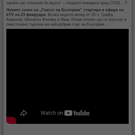
заедно ще стигнем до върха
“ – споделя певицата пред COOL…T.
Новият сезон на „Гласът на България“ стартира в ефира на
bTV на 23 февруари.
Всяка неделя вечер от 20 ч. Графа,
Камелия, Михаела Филева и Иван Лечев отново ще се впуснат в
ожесточено търсене на най-добрия глас на България.