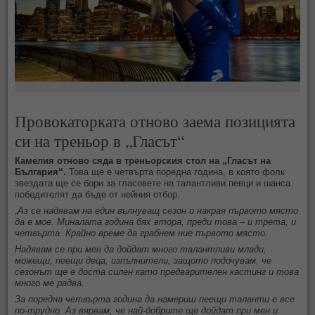
Провокаторката отново заема позицията
си на треньор в „Гласът“
Камелия отново сяда в треньорския стол на „Гласът на
България“.
Това ще е четвърта поредна година, в която фолк
звездата ще се бори за гласовете на талантливи певци и шанса
победителят да бъде от нейния отбор.
„
Аз се надявам на един вълнуващ сезон и накрая първото място
да е мое. Миналата година бях втора, преди това – и трета, и
четвърта. Крайно време да грабнем ние първото място.
Надявам се при мен да дойдат много талантливи млади,
можещи, пеещи деца, изпълнители, защото подочувам, че
сезонът ще е доста силен като предварителен кастинг и това
много ме радва.
За поредна четвърта година да намериш пеещи таланти е все
по-трудно. Аз вярвам, че най-добрите ще дойдат при мен и