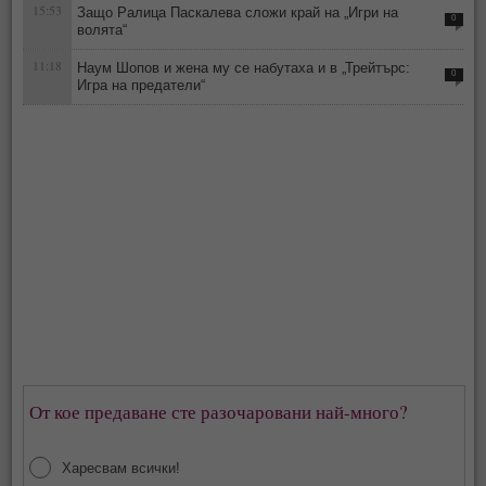
15:53
Защо Ралица Паскалева сложи край на „Игри на
0
волята“
11:18
Наум Шопов и жена му се набутаха и в „Трейтърс:
0
Игра на предатели“
От кое предаване сте разочаровани най-много?
Харесвам всички!