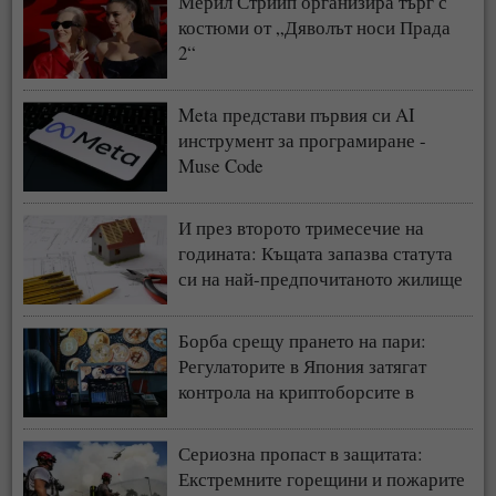
Мерил Стрийп организира търг с
костюми от „Дяволът носи Прада
2“
Meta представи първия си AI
инструмент за програмиране -
Muse Code
И през второто тримесечие на
годината: Къщата запазва статута
си на най-предпочитаното жилище
у нас
Борба срещу прането на пари:
Регулаторите в Япония затягат
контрола на криптоборсите в
страната
Сериозна пропаст в защитата:
Екстремните горещини и пожарите