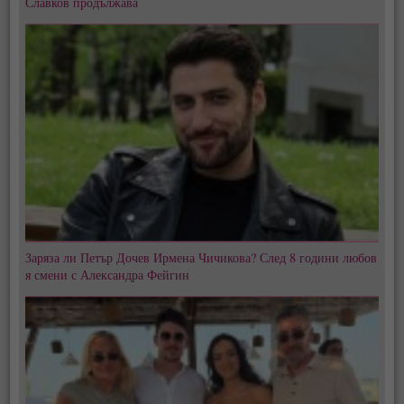
Славков продължава
Заряза ли Петър Дочев Ирмена Чичикова? След 8 години любов
я смени с Александра Фейгин