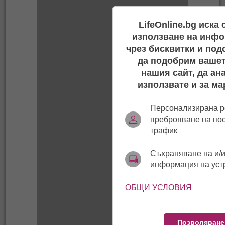
LifeOnline.bg иска
използване на инфо
чрез бисквитки и под
да подобрим вашет
нашия сайт, да ан
използвате и за ма
Персонализирана р
преброяване на по
трафик
Съхраняване на и/и
информация на уст
ОБЩИ УСЛОВИЯ
Позволяване