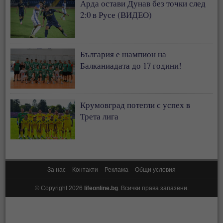
Арда остави Дунав без точки след
2:0 в Русе (ВИДЕО)
България е шампион на
Балканиадата до 17 години!
Крумовград потегли с успех в
Трета лига
За нас
Контакти
Реклама
Общи условия
© Copyright 2026
lifeonline.bg
. Всички права запазени.