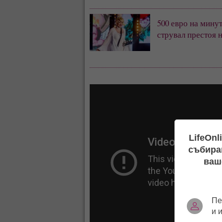
500 евро на мину
струвал престоя 
LifeOnl
събиран
ваш
Пе
и 