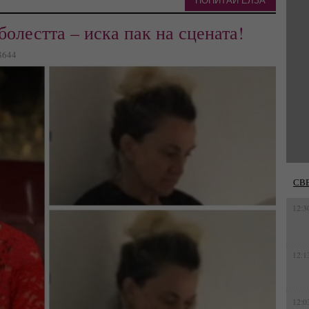
ПОПИТАЙ ЕЛЗА
олестта – иска пак на сцената!
 8644
СВ
12:3
12:1
12:0