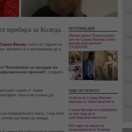
13:1
се прибира за Коледа.
МУЛТИМЕДИЯ
Желан ерген! Порасналият
11:4
син на Сашка Васева стана
красив абитуриент!
Сашка Васева
, която от години се
(ГАЛЕРИЯ)
тнел зрението й и заплашваше да я
10:5
ях! Постепенно се връщам на
рофилактичен преглед",
споделя
17:2
ретърпя серия от тежки
ОЩЕ ПО ТЕМАТА
докторите така и не успяха да
Зъбите на Сашка Васева
окапаха от химотерапията
16:4
Сашка Васева се подобрява,
а на операционната маса, след като
но все още не е
прогледнала напълно!
 отново да може да вижда.
500 евро на минута в
операционната! Толкова
 й, немските специалисти спасяват