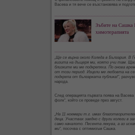
Васева и тя вече се възстановява и подгот
Зъбите на Сашка 
химотерапията
„Ще се върна около Коледа в България. В
визита на дъщеря ми, която учи там. Ща
близките ми ме подкрепяха. По онова врем
от този период. Изцели ме любовта на с
подкрепа от българката публика!“,
разчув
народа.
След операцията първата поява на Васева 
фолк“, който се проведе през август.
„На 11 ноември т.г. имах благотворителе
деца. Участвах заедно с други колеги в за
само началото. Песента лекува, а аз иск
ми“
, посочва с оптимизъм Сашка.