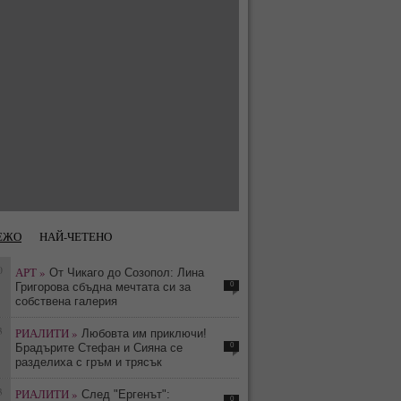
ЕЖО
НАЙ-ЧЕТЕНО
0
АРТ »
От Чикаго до Созопол: Лина
0
Григорова сбъдна мечтата си за
собствена галерия
3
РИАЛИТИ »
Любовта им приключи!
0
Брадърите Стефан и Сияна се
разделиха с гръм и трясък
3
РИАЛИТИ »
След "Ергенът":
0