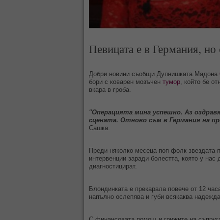
Певицата е в Германия, но 
Добри новини съобщи Дупнишката Мадона
бори с коварен мозъчен
тумор
, който бе о
вкара в гроба.
"Операцията мина успешно. Аз оздрав
сцената. Отново съм в Германия на п
Сашка.
Преди няколко месеца поп-фолк звездата п
интервенции заради болестта, която у нас 
диагностицират.
Блондинката е прекарала повече от 12 час
напълно ослепява и губи всякаква надежда
С финансовата помощ и грижите на съпруга