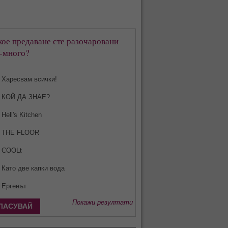
кое предаване сте разочаровани
-много?
Харесвам всички!
КОЙ ДА ЗНАЕ?
Hell's Kitchen
THE FLOOR
COOLt
Като две капки вода
Ергенът
Покажи резултати