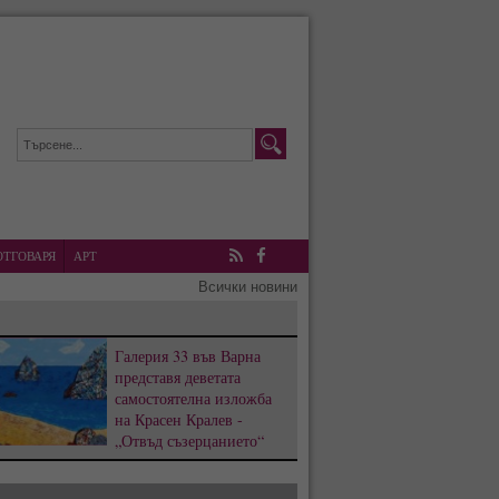
ОТГОВАРЯ
АРТ
RSS
Facebook
Всички новини
Галерия 33 във Варна
представя деветата
самостоятелна изложба
на Красен Кралев -
„Отвъд съзерцанието“