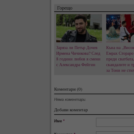
Горещо
Заряза ли Петър Дочев
Къна на „Висок
Ирмена Чичикова? След
Емрах Стораро
8 години любов я смени
преди сватбата
с Александра Фейгин
скандалите и т
за Тони не сти
Коментари (0)
Няма коментари.
Добави коментар
Име
*