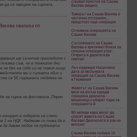
струвал престоя на Сашка
вя да се завърне на сцената.
Васева (видео)
Туморът на Сашка Васева е
частично отстранен,
предстоят още операции
Васева окапаха от
Отложиха операцията на
Сашка Васева
Състоянието на Сашка
Васева е критично! Влиза за
спешна операция утре -
Открита е дарителска
 Германия ще съчетая прегледите с
сметка!
стливка съм, че в тежките дни
Лъч надежда! Насрочиха
е не бях на себе си не помня нищо
дата за мозъчната
емейството ми и силната обич и
операция на Сашка Васева
ства се 56 годишната любимка на
в Германия
Животът на Сашка Васева
виси на косъм заради
сгрешена диагноза -
бе на сцена на фестивала „Пирин
мошеници събират пари за
операцията й
90 хиляди евро могат да
н концерт в подкрепа на слепи
спасят живота на Сашка
ла 1 на НДК. Надявам се това да е
Васева! Диагнозата е рак на
мозъка!
ам да давам любов на публиката
Сашка Васева събира 10
бона в евро за да прогледне