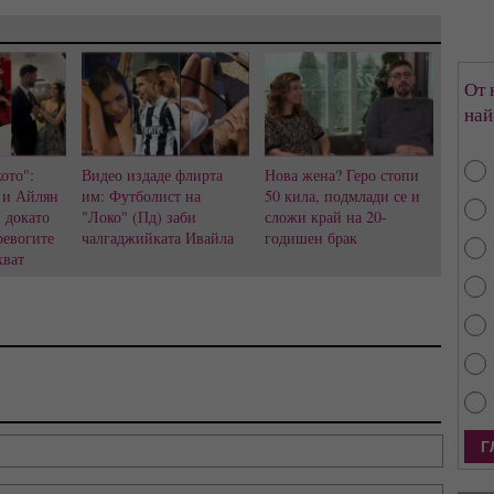
От 
най
ото":
Видео издаде флирта
Нова жена? Геро стопи
 и Айлян
им: Футболист на
50 кила, подмлади се и
, докато
"Локо" (Пд) заби
сложи край на 20-
ревогите
чалгаджийката Ивайла
годишен брак
хват