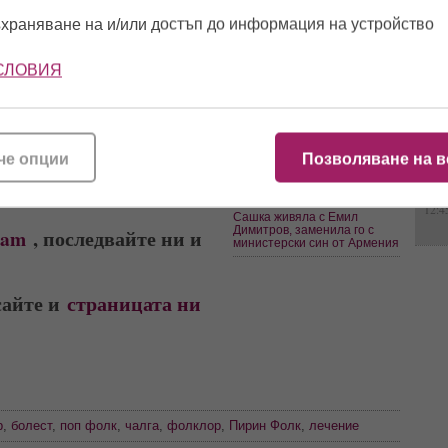
храняване на и/или достъп до информация на устройство
Прекръстиха лакомата
Сашка на Стомашка (видео)
10:2
Кое е това момиче? Вижте
СЛОВИЯ
Джулиана Гани без шев и
кройка!
асналият син на Сашка
16:0
сив абитуриент! (ГАЛЕРИЯ)
Топ 5 на всички времена -
скандалните изцепки на
Сашка (видео)
че опции
Позволяване на в
11:5
Васева за Богданска: Тя е
разпоретина!
12:4
Сашка живяла с Емил
Димитров, заменила го с
ram
, последвайте ни и
министерски син от Армения
сайте и
страницата ни
р
,
болест
,
поп фолк
,
чалга
,
фолклор
,
Пирин Фолк
,
лечение