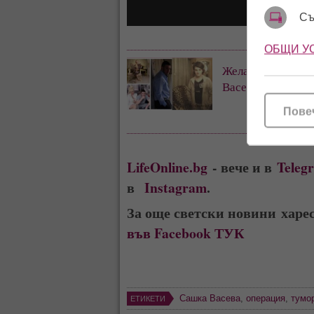
Съ
ОБЩИ У
Желан ерген! Пор
Васева стана кра
Пове
LifeOnline.bg
- вече и в
Teleg
в
Instagram
.
За още светски новини харе
във Facebook ТУК
Сашка Васева
,
операция
,
тумо
ЕТИКЕТИ