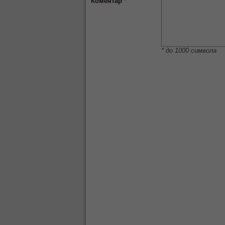
Коментар
*
* до 1000 символа