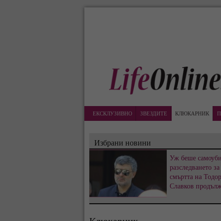
ЕКСКЛУЗИВНО
ЗВЕЗДИТЕ
КЛЮКАРНИК
П
Избрани новини
Уж беше самоуби
разследването за
смъртта на Тодо
Славков продъл
Клюкарник