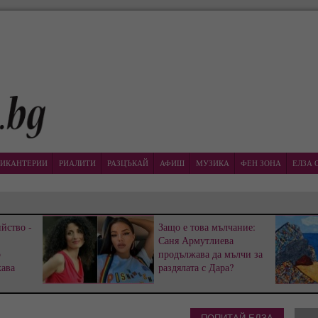
ИКАНТЕРИИ
РИАЛИТИ
РАЗЦЪКАЙ
АФИШ
МУЗИКА
ФЕН ЗОНА
ЕЛЗА 
йство -
Защо е това мълчание:
Саня Армутлиева
р
продължава да мълчи за
жава
раздялата с Дара?