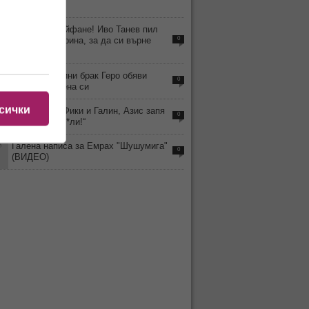
стихват
3
Смрад и драйфане! Иво Танев пил
магарешка урина, за да си върне
0
гласа
0
След 18 години брак Геро обяви
0
развода с жена си
сички
8
На фона на Фики и Галин, Азис запя
0
„Аман от пед*ли!“
5
Галена написа за Емрах "Шушумига"
0
(ВИДЕО)