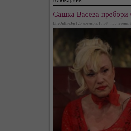
Сашка Васева пребори б
LifeOnline.bg | 23 ноември, 13:38 | прочетена: