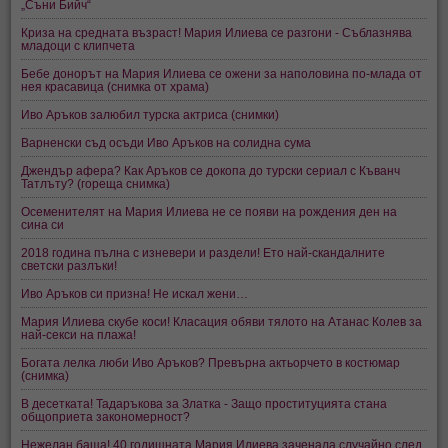
„Съни Бийч“
Криза на средната възраст! Мария Илиева се разгони - Съблазнява
младоци с клипчета
Бебе донорът на Мария Илиева се ожени за наполовина по-млада от
нея красавица (снимка от храма)
Иво Аръков залюбил турска актриса (снимки)
Варненски съд осъди Иво Аръков на солидна сума
Джендър афера? Как Аръков се докопа до турски сериал с Къванч
Татлъту? (гореща снимка)
Осеменителят на Мария Илиева не се появи на рождения ден на
сина си
2018 година пълна с изневери и раздели! Ето най-скандалните
светски разлъки!
Иво Аръков си призна! Не искал жени…
Мария Илиева скубе коси! Класация обяви тялото на Атанас Колев за
най-секси на плажа!
Богата лелка люби Иво Аръков? Превърна актьорчето в костюмар
(снимка)
В десетката! Тадаръкова за Златка - Защо проституцията стана
общоприета закономерност?
Нежелан баща! 40 годишната Мария Илиева заченала случайно след