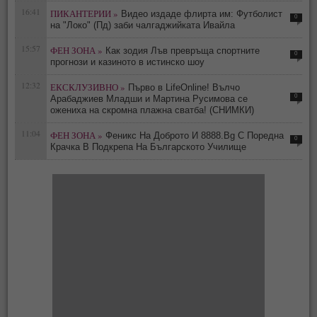
16:41
ПИКАНТЕРИИ »
Видео издаде флирта им: Футболист
0
на "Локо" (Пд) заби чалгаджийката Ивайла
15:57
ФЕН ЗОНА »
Как зодия Лъв превръща спортните
0
прогнози и казиното в истинско шоу
12:32
ЕКСКЛУЗИВНО »
Първо в LifeOnline! Вълчо
0
Арабаджиев Младши и Мартина Русимова сe
oжениха на скромна плажна сватба! (СНИМКИ)
11:04
ФЕН ЗОНА »
Феникс На Доброто И 8888.Bg С Поредна
0
Крачка В Подкрепа На Българското Училище