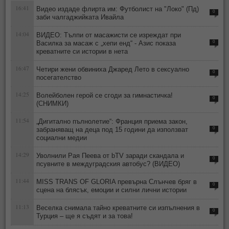
16:41
Видео издаде флирта им: Футболист на "Локо" (Пд)
0
заби чалгаджийката Ивайла
14:04
ВИДЕО: Тълпи от масажисти се изреждат при
Василка за масаж с „хепи енд“ - Азис показа
0
креватните си истории в нета
16:47
Четири жени обвиниха Джаред Лето в сексуално
0
посегателство
14:25
Волейболен герой се сгоди за гимнастичка!
0
(СНИМКИ)
11:54
„Дигитално пълнолетие“: Франция приема закон,
забраняващ на деца под 15 години да използват
0
социални медии
14:29
Уволнили Рая Пеева от bTV заради скандала и
0
псувните в междуградския автобус? (ВИДЕО)
11:44
MISS TRANS OF GLORIA превърна Слънчев бряг в
0
сцена на блясък, емоции и силни лични истории
11:13
Веселка снимала тайно креватните си изпълнения в
0
Турция – ще я съдят и за това!