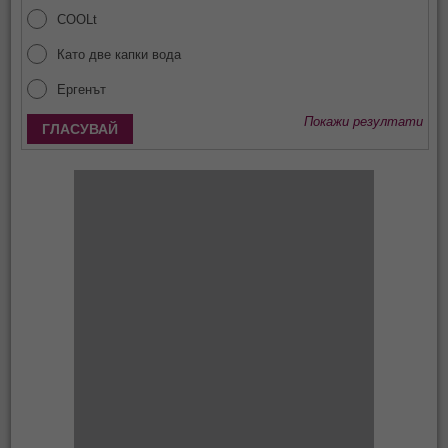
COOLt
Като две капки вода
Ергенът
Покажи резултати