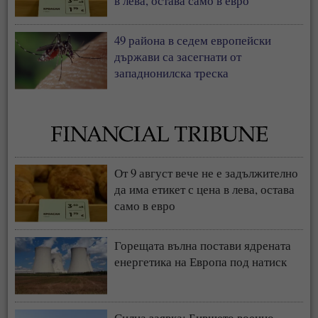
в лева, остава само в евро
49 района в седем европейски
държави са засегнати от
западнонилска треска
От 9 август вече не е задължително
да има етикет с цена в лева, остава
само в евро
Горещата вълна постави ядрената
енергетика на Европа под натиск
Силна заявка: Бившето военно