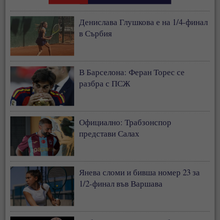
Денислава Глушкова е на 1/4-финал
в Сърбия
В Барселона: Феран Торес се
разбра с ПСЖ
Официално: Трабзонспор
представи Салах
Янева сломи и бивша номер 23 за
1/2-финал във Варшава