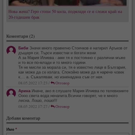
Нова жена? Геро стопи 50 кила, подмлади се и сложи край на
20-годишен брак
Коментари (2)
Биби
Значи много правилно Стоичков е натирил Аръков от
дъщеря си. Търси известни и богати жени.
А за Мария Илиева - ами тя е постоянно с различни мъже
и то все по-млади и то много години.
Тя не мисли за морала си, тя е известно лице в България,
как може да се излага. Спокойно може да я нарече човек
к.... а. Съжалявам, но изненадана съм от нея.
08.05.2022 17:23 /
Отговор
Арина
Иначе, ако я слушате Мария Илиева по телевизиите
Оооо света вода ненапита.Всички говорят, че е много
лесна. Лошо, лошо!!!
08.05.2022 17:27 /
Отговор
Добави коментар
Име
*