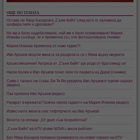
ОЩЕ ПО ТЕМАТА
Остава ли Явор Бахаров в „Съни бийч” след като го заловиха да
шофира пиян и дрогиран?
Не ми е било надебеляване, най-ми е било осеменяване! Мария
Илиева съобщи, че е бременна със зле фотошопирана снимка!
Мария Илиева бременна от ново гадже?!
Иво Аръков хвърли вината за раздялата си с Мика върху медиите
Кръвосмешение! Актриса от „Съни бийч“ ще роди от братовчед си!
Наско Колев и Иво Аръков точат лиги по пазвата на Дара! (снимка)
Само с талант не става: Би Ти Ви уредила Иво Аръков в турски сериал
(видео)
Пак пребиха Иво Аръков (видео)
Разврат в мрежата! Галена лапна гаджето на Мария Илиева (видео)
Известните жени в секс тефтерчето на Иво Аръков!
Венета са оплака: „От днес съм безработна!“
„Съни Бийч“ на bTV громи NOVA с висок рейтинг
Без Явор Бахаров премина премиерата на новия сериал на bTV