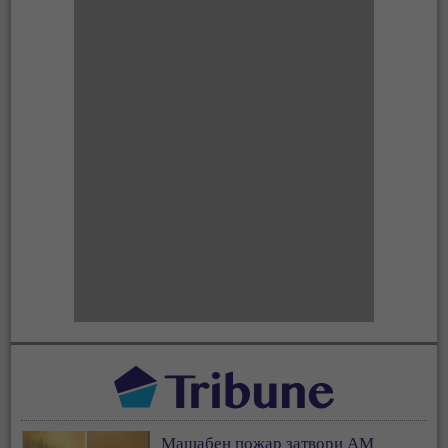
Мащабен пожар затвори АМ