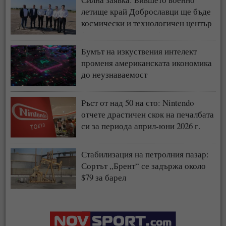
летище край Доброславци ще бъде
космически и технологичен център
(СНИМКИ + ВИДЕО)
Бумът на изкуствения интелект
променя американската икономика
до неузнаваемост
Ръст от над 50 на сто: Nintendo
отчете драстичен скок на печалбата
си за периода април-юни 2026 г.
Стабилизация на петролния пазар:
Сортът „Брент“ се задържа около
$79 за барел