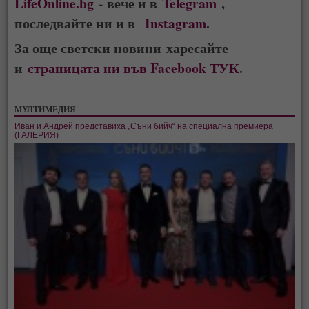
LifeOnline.bg
- вече и в
Telegram
,
последвайте ни и в
Instagram
.
За още светски новини харесайте
и
страницата ни във Facebook ТУК
.
МУЛТИМЕДИЯ
Иван и Андрей представиха „Съни бийч“ на специална премиера
(ГАЛЕРИЯ)