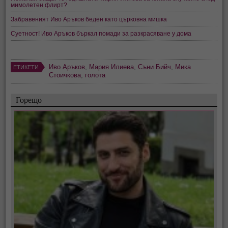
мимолетен флирт?
Забравеният Иво Аръков беден като църковна мишка
Суетност! Иво Аръков бъркал помади за разкрасяване у дома
Иво Аръков
,
Мария Илиева
,
Съни Бийч
,
Мика
ЕТИКЕТИ
Стоичкова
,
голота
Горещо