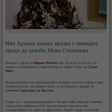
Иво Аръков имаше връзка с певицата
преди да залюби Мика Стоичкова
Бившето гадже на
Мария Илиева
Иво Аръков лъсна по гол
задник в премиерния първи епизод от новия сезон на „
Съни
бийч
“.
Продължението на ваканционната комедия излезе в ефир след
огромния успех на първия сезон, а сега всички говорят за
сочното седалище на Аръков
.
Гларусът с черноморски диалект Младен (
Иво Аръков
) нажежи
страстите в ефира на bTV, когато влезе в кухнята при
съквартиранта си само по престилка. Акцент беше голото му