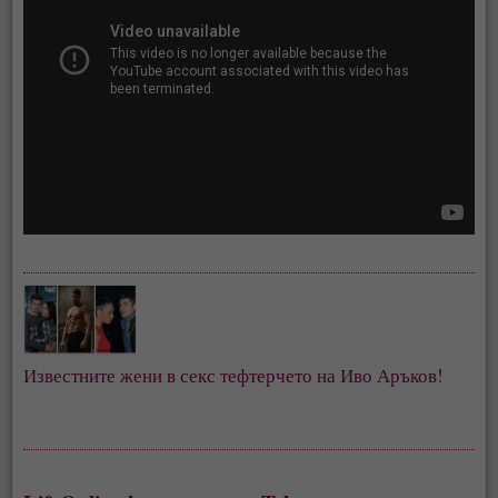
Известните жени в секс тефтерчето на Иво Аръков!