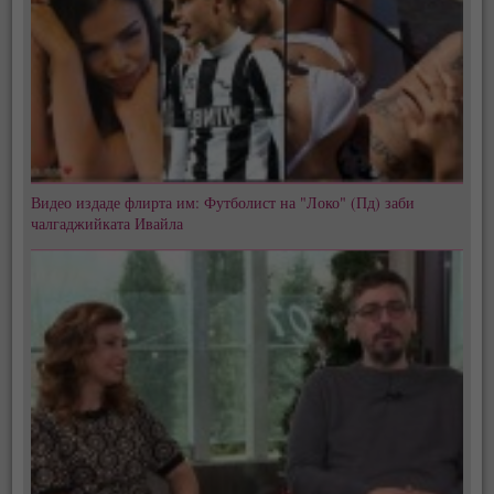
Видео издаде флирта им: Футболист на "Локо" (Пд) заби
чалгаджийката Ивайла