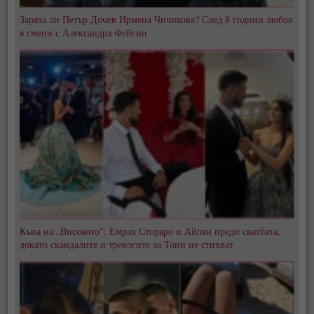
Заряза ли Петър Дочев Ирмена Чичикова? След 8 години любов
я смени с Александра Фейгин
Къна на „Високото": Емрах Стораро и Айлян преди сватбата,
докато скандалите и тревогите за Тони не стихват