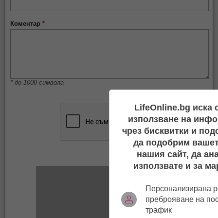
Коментар
*
* до 1000 символа
LifeOnline.bg иска
използване на инфо
чрез бисквитки и под
да подобрим вашет
нашия сайт, да ан
използвате и за ма
Персонализирана р
преброяване на по
трафик