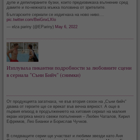
дупе и депилираните бузки, които предизвикаха вълнение сред
дамите и по-нежната мъжка половина от зрителите.
Българските сериали се издигнаха на ново ниво....
pic.twitter.com/BeiGnxLXIo
— elza pariny (@EPariny)
May 6, 2022
Изплуваха пикантни подробности за любовните сцени
в сериала "Съни Бийч" (снимки)
От продукцията загатнаха, че във втория сезон на „Съни бийч“
двама от героите ще се врекат във вечна вярност. А още в
първия епизод в продължението на хитовия сериал на малкия
екран изгряха много свежи попълнения – Любен Чаталов, Кирил
Ефремов, Лео Бианки и Борислав Чучков.
В следващите серии ще участват и любими звезди като Аня