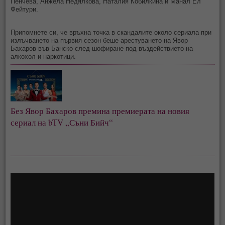
Пенчева, Анжела Недялкова, Наталия Кобилкина и Манал Ел
Фейтури.
Припомнете си, че връхна точка в скандалите около сериала при
излъчването на първия сезон беше арестуването на Явор
Бахаров във Банско след шофиране под въздействието на
алкохол и наркотици.
Без Явор Бахаров премина премиерата на новия
сериал на bTV „Съни Бийч“