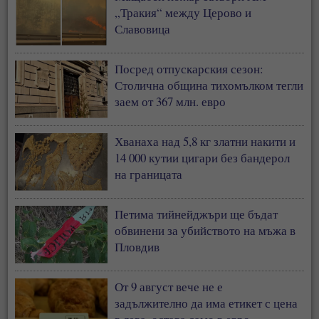
„Тракия“ между Церово и
Славовица
Посред отпускарския сезон:
Столична община тихомълком тегли
заем от 367 млн. евро
Хванаха над 5,8 кг златни накити и
14 000 кутии цигари без бандерол
на границата
Петима тийнейджъри ще бъдат
обвинени за убийството на мъжа в
Пловдив
От 9 август вече не е
задължително да има етикет с цена