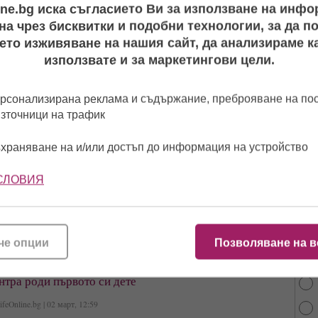
ine.bg иска съгласието Ви за използване на инф
а чрез бисквитки и подобни технологии, за да 
»
LifeOnline.bg | 12 юли, 03:44
ето изживяване на нашия сайт, да анализираме ка
а ясно, че актьорът е вдовец.
използвате и за маркетингови цели.
 Мария Илиева лъсна без гащи (видео)
рсонализирана реклама и съдържание, преброяване на п
източници на трафик
 »
LifeOnline.bg | 06 май, 01:29
имаше връзка с певицата преди да залюби
Мика Стоичкова
храняване на и/или достъп до информация на устройство
СЛОВИЯ
чкова
загуби приятел при зверска катастрофа!
От 
най
О »
LifeOnline.bg | 17 март, 02:12
че опции
Позволяване на в
 на врачанския бизнесмен Даниел Бузов
антра роди първото си дете
feOnline.bg | 02 март, 12:59