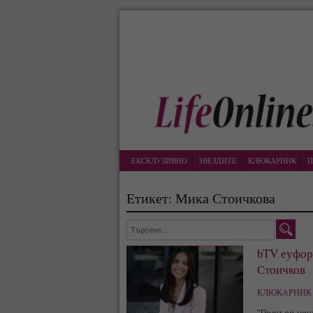
ЕКСКЛУЗИВНО
ЗВЕЗДИТЕ
КЛЮКАРНИК
П
Етикет: Мика Стоичкова
bTV еуфори
Стоичков
КЛЮКАРНИК 