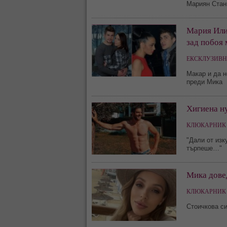
Мариян Стан
Мария Илие
зад побоя 
ЕКСКЛУЗИВН
Макар и да н
преди Мика
Хигиена н
КЛЮКАРНИК 
"Дали от изк
търпеше…"
Мика довед
КЛЮКАРНИК 
Стоичкова с