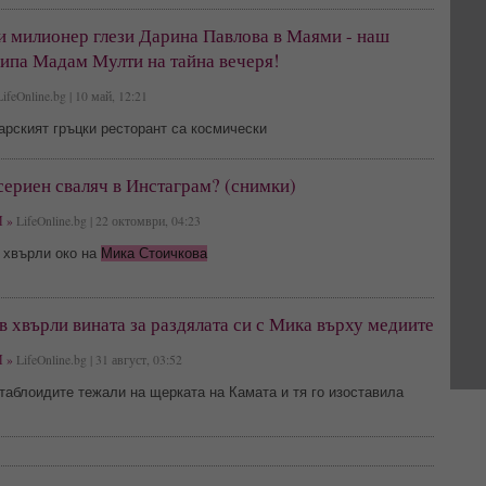
и милионер глези Дарина Павлова в Маями - наш
пипа Мадам Мулти на тайна вечеря!
ifeOnline.bg | 10 май, 12:21
арският гръцки ресторант са космически
ериен сваляч в Инстаграм? (снимки)
 »
LifeOnline.bg | 22 октомври, 04:23
 хвърли око на
Мика Стоичкова
 хвърли вината за раздялата си с Мика върху медиите
 »
LifeOnline.bg | 31 август, 03:52
таблоидите тежали на щерката на Камата и тя го изоставила