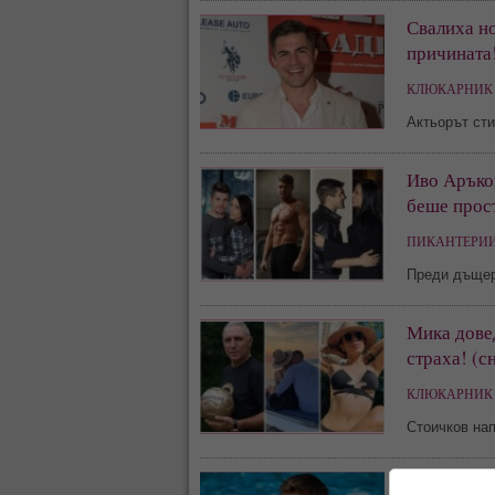
Свалиха но
причината
КЛЮКАРНИК 
Актьорът сти
Иво Аръко
беше прост
ПИКАНТЕРИИ
Преди дъщеря
Мика довед
страха! (с
КЛЮКАРНИК 
Стоичков на
Дълги годи