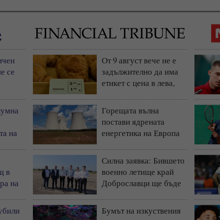
ичен
От 9 август вече не е
е се
задължително да има
етикет с цена в лева,
остава само в евро
лумна
Горещата вълна
постави ядрената
та на
енергетика на Европа
)
под натиск
Силна заявка: Бившето
щ в
военно летище край
ра на
Доброславци ще бъде
космически и
технологичен център
 убили
Бумът на изкуствения
(СНИМКИ + ВИДЕО)