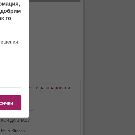
ормация,
подобрим
к го
осещения
кое предаване сте разочаровани
-много?
сички
Харесвам всички!
КОЙ ДА ЗНАЕ?
Hell's Kitchen