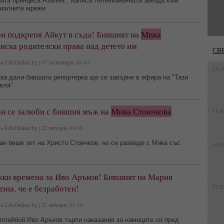
ата принцеса Азалеа", написа телевизионната звезда към
циалните мрежи
ри подкрепя Айкут в съда! Бившият на
Мика
иска родителски права над детето им
СВ
»
LifeOnline.bg | 07 октомври, 01:47
13:1
ка дали бившата репортерка ще се завърне в ефира на "Тази
еля"
ри се залюби с бившия мъж на
Мика Стоичкова
11:4
»
LifeOnline.bg | 22 януари, 04:38
н беше зет на Христо Стоичков, но се разведе с Мика със
10:5
жки времена за Иво Аръков! Бившият на Мария
зна, че е безработен!
17:2
»
LifeOnline.bg | 21 януари, 01:16
плейбой Иво Аръков търпи наказания за намеците си пред