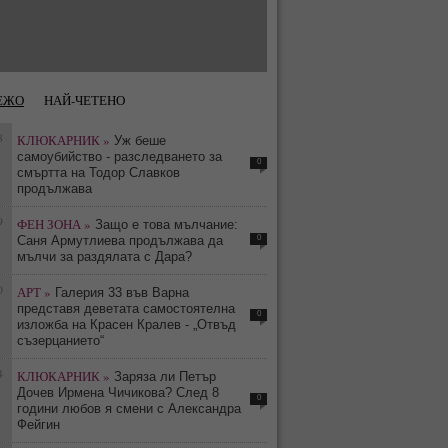
ЕЖО
НАЙ-ЧЕТЕНО
8
КЛЮКАРНИК »
Уж беше
самоубийство - разследването за
0
смъртта на Тодор Славков
продължава
9
ФЕН ЗОНА »
Защо е това мълчание:
0
Саня Армутлиева продължава да
мълчи за раздялата с Дара?
0
АРТ »
Галерия 33 във Варна
представя деветата самостоятелна
0
изложба на Красен Кралев - „Отвъд
съзерцанието“
4
КЛЮКАРНИК »
Заряза ли Петър
Дочев Ирмена Чичикова? След 8
0
години любов я смени с Александра
Фейгин