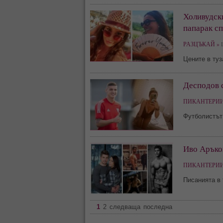
Холивудск
папарак с
РАЗЦЪКАЙ »
L
Цените в туз
Десподов с
ПИКАНТЕРИИ
Футболистът
Иво Аръков
ПИКАНТЕРИИ
Писанията в 
1
2
следваща
последна