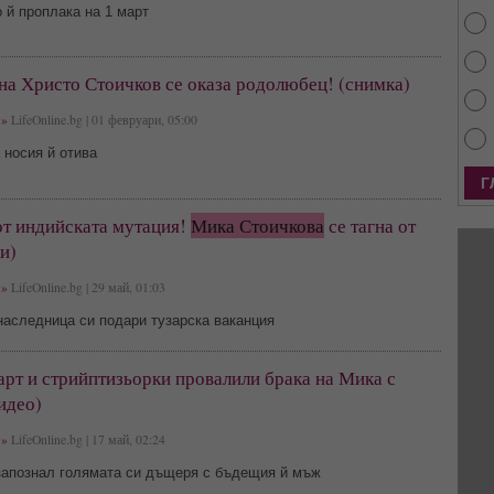
 й проплака на 1 март
на Христо Стоичков се оказа родолюбец! (снимка)
»
LifeOnline.bg | 01 февруари, 05:00
 носия й отива
от индийската мутация!
Мика Стоичкова
се тагна от
и)
»
LifeOnline.bg | 29 май, 01:03
наследница си подари тузарска ваканция
арт и стрийптизьорки провалили брака на Мика с
идео)
»
LifeOnline.bg | 17 май, 02:24
запознал голямата си дъщеря с бъдещия й мъж