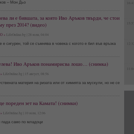
ков – Мон Дьо
16:4
ва ли е бившата, за която Иво Аръков твърди, че стои
15:5
му през 2014? (видео)
О »
LifeOnline.bg | 28 юли, 04:04
е е сигурен, той се съмнява в човека с когото е бил във връзка
12:3
улева! Иво Аръков понамирисва лошо… (снимка)
11:0
»
LifeOnline.bg | 15 август, 08:56
уствената материя на ризата или от химията за мускули, но не се
е пореден зет на Камата! (снимки)
»
LifeOnline.bg | 10 юли, 12:06
и пада само по младоци