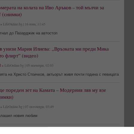
мерата на колата на Иво Аръков – той мълчи за
! (снимки)
»
LifeOnline.bg | 16 юни, 11:45
гнал до Пазарджик на автостоп
в унизи Мария Илиева: „Връзката ми преди Мика
о флирт“ (видео)
 »
LifeOnline.bg | 05 ноември, 02:03
та на Христо Стоичков, актьорът живя почти година с певицата
е пореден зет на Камата – Модерния ляв му взе
нимки)
»
LifeOnline.bg | 07 октомври, 03:49
плашил новия любим
ни Иво Аръков крие драматична тайна – досега!