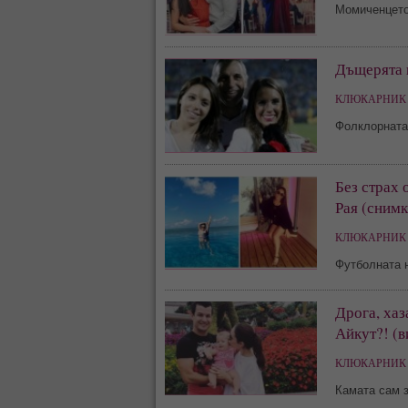
Момиченцето
Дъщерята 
КЛЮКАРНИК 
Фолклорната
Без страх 
Рая (снимк
КЛЮКАРНИК 
Футболната 
Дрога, хаз
Айкут?! (в
КЛЮКАРНИК 
Камата сам 