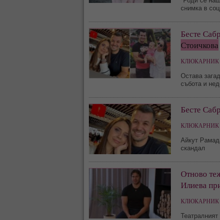
"Роди се наш
снимка в со
Бесте Саб
Стоичкова
КЛЮКАРНИК 
Остава загад
събота и нед
Бесте Саб
КЛЮКАРНИК 
Айкут Рамада
скандал
Отново те
Илиева при
КЛЮКАРНИК 
Театралният 