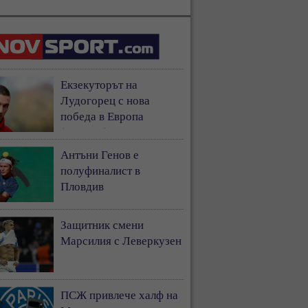
Екзекуторът на
Лудогорец с нова
победа в Европа
(ВИДЕО)
Антъни Генов е
полуфиналист в
Пловдив
Защитник смени
Марсилия с Леверкузен
ПСЖ привлече халф на