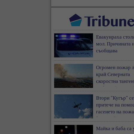
Евакуираха стол
мол. Причината н
съобщава
Огромен пожар 
край Северната
скоростна танген
София - (ВИДЕО
Втори "Кугър" се
притече на помо
гасенето на пожа
"Тракия"
Майка и баба са