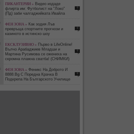
1
ПИКАНТЕРИИ »
Видео издаде
0
флирта им: Футболист на "Локо"
(Пд) заби чалгаджийката Ивайла
7
ФЕН ЗОНА »
Как зодия Лъв
0
превръща спортните прогнози и
казиното в истинско шоу
2
ЕКСКЛУЗИВНО »
Първо в LifeOnline!
Вълчо Арабаджиев Младши и
0
Мартина Русимова сe oжениха на
скромна плажна сватба! (СНИМКИ)
4
ФЕН ЗОНА »
Феникс На Доброто И
0
8888.Bg С Поредна Крачка В
Подкрепа На Българското Училище