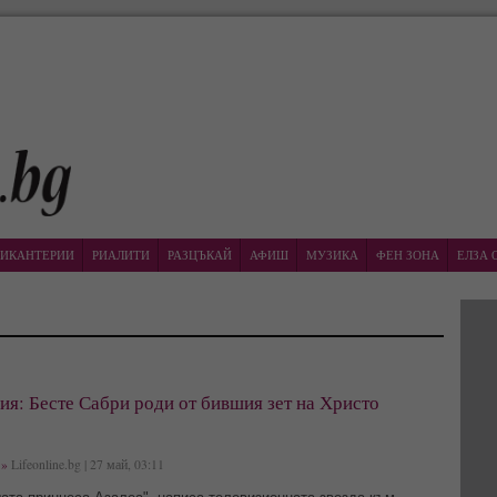
ИКАНТЕРИИ
РИАЛИТИ
РАЗЦЪКАЙ
АФИШ
МУЗИКА
ФЕН ЗОНА
ЕЛЗА 
я: Бесте Сабри роди от бившия зет на Христо
»
Lifeonline.bg | 27 май, 03:11