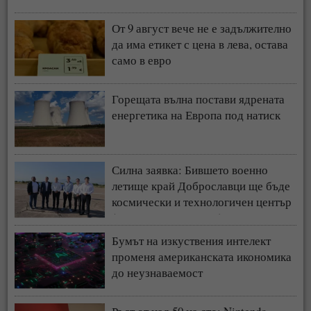
От 9 август вече не е задължително
да има етикет с цена в лева, остава
само в евро
Горещата вълна постави ядрената
енергетика на Европа под натиск
Силна заявка: Бившето военно
летище край Доброславци ще бъде
космически и технологичен център
(СНИМКИ + ВИДЕО)
Бумът на изкуствения интелект
променя американската икономика
до неузнаваемост