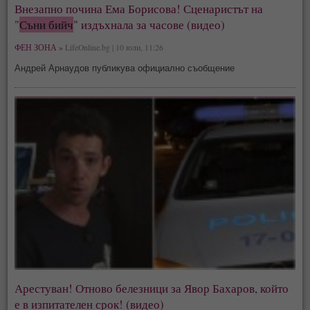
Внезапно почина Ема Борисова! Сценаристът на
"
Съни бийч
" издъхнала за часове (видео)
ФЕН ЗОНА »
LifeOnline.bg | 10 юли, 11:26
Андрей Арнаудов публикува официално съобщение
Арестуван! Отново белезници за Явор Бахаров, който
е в изпитателен срок! (видео)