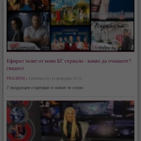
Ефирът залят от нови БГ сериали - какво да очаквате?
(видео)
РИАЛИТИ »
LifeOnline.bg | 16 февруари, 01:12
7 продукции стартират в новия тв сезон