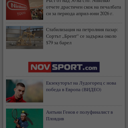
Ръст от над 50 на сто: Nintendo
отчете драстичен скок на печалбата
си за периода април-юни 2026 г.
Стабилизация на петролния пазар:
Сортът „Брент“ се задържа около
$79 за барел
Екзекуторът на Лудогорец с нова
победа в Европа (ВИДЕО)
Антъни Генов е полуфиналист в
Пловдив