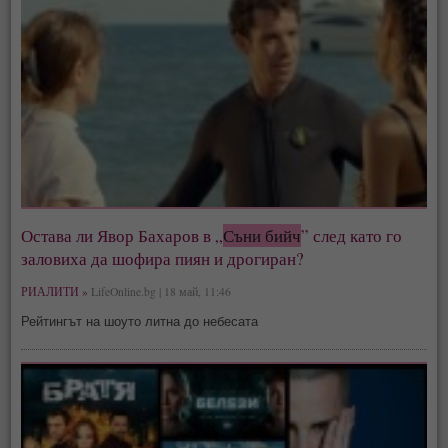
Остава ли Явор Бахаров в „
Съни бийч
” след като го
заловиха да шофира пиян и дрогиран?
РИАЛИТИ »
LifeOnline.bg | 18 май, 11:46
Рейтингът на шоуто литна до небесата