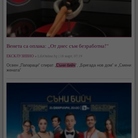
Венета са оплака: „От днес съм безработна!“
ЕКСКЛУЗИВНО »
LifeOnline.bg | 18 март, 07:19
Освен „Папараци“ спират „
Съни бийч
“, „Бригада нов дом“ и „Смени
жената“