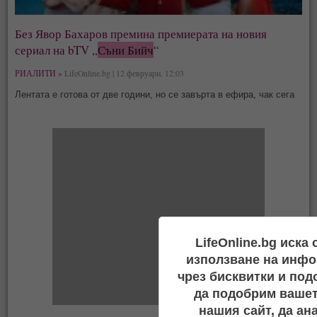
Без Явор Бахаров премина премиерата на новия
сериал на bTV „
Съни Бийч
“
РИАЛИТИ »
LifeOnline.bg | 12 февруари, 12:03
Лентата е готова от две години, но се завърта в ефира, чак сега
LifeOnline.bg иска
използване на инфо
чрез бисквитки и под
да подобрим вашет
нашия сайт, да ан