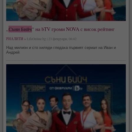
„
Съни Бийч
“ на bTV громи NOVA с висок рейтинг
РИАЛИТИ »
LifeOnline.bg | 23 февруари, 06:42
Над милион и сто хиляди гледаха първият сериал на Иван и
Андрей