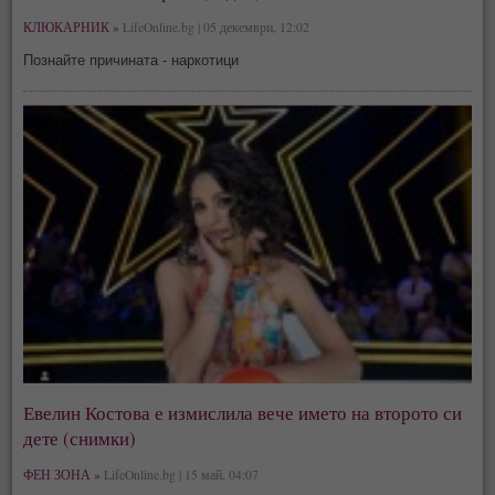
КЛЮКАРНИК »
LifeOnline.bg | 05 декември, 12:02
Познайте причината - наркотици
Евелин Костова е измислила вече името на второто си
дете (снимки)
ФЕН ЗОНА »
LifeOnline.bg | 15 май, 04:07