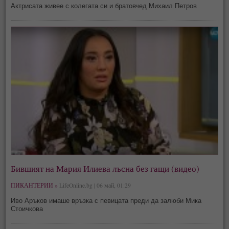
Актрисата живее с колегата си и братовчед Михаил Петров
Бившият на Мария Илиева лъсна без гащи (видео)
ПИКАНТЕРИИ »
LifeOnline.bg | 06 май, 01:29
Иво Аръков имаше връзка с певицата преди да залюби Мика
Стоичкова