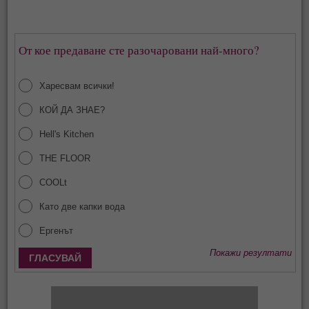
От кое предаване сте разочаровани най-много?
Харесвам всички!
КОЙ ДА ЗНАЕ?
Hell's Kitchen
THE FLOOR
COOLt
Като две капки вода
Ергенът
Покажи резултати