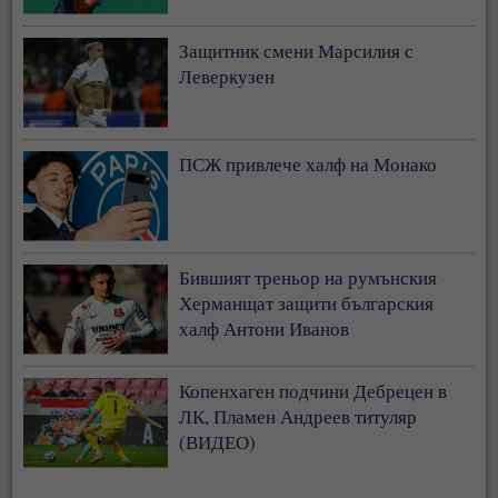
Защитник смени Марсилия с
Леверкузен
ПСЖ привлече халф на Монако
Бившият треньор на румънския
Херманщат защити българския
халф Антони Иванов
Копенхаген подчини Дебрецен в
ЛК, Пламен Андреев титуляр
(ВИДЕО)