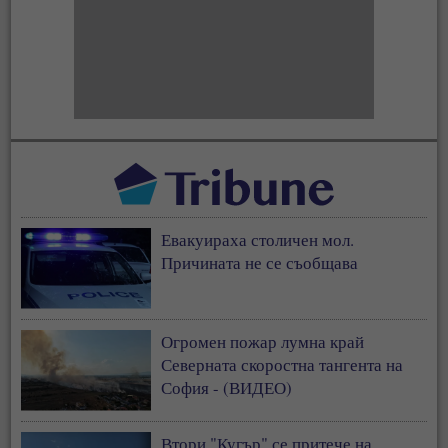
Евакуираха столичен мол.
Причината не се съобщава
Огромен пожар лумна край
Северната скоростна тангента на
София - (ВИДЕО)
Втори "Кугър" се притече на