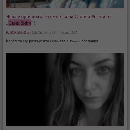
Ясна е причината за смъртта на Стойчо Розата от
„
Съни бийч
“!
КЛЮКАРНИК »
LifeOnline.bg | 31 януари, 03:55
Колегите му разтърсиха мрежата с тъжни послания