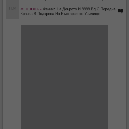
11:04
ФЕН ЗОНА »
Феникс На Доброто И 8888.Bg С Поредна
0
Крачка В Подкрепа На Българското Училище