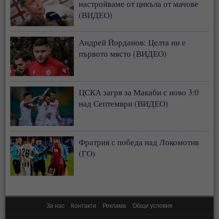
настройваме от цикъла от мачове
(ВИДЕО)
Андрей Йорданов: Целта ни е
първото място (ВИДЕО)
ЦСКА загря за Макаби с ново 3:0
над Септември (ВИДЕО)
Фратрия с победа над Локомотив
(ГО)
За нас
Контакти
Реклама
Общи условия