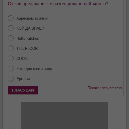
От кое предаване сте разочаровани най-много?
Харесвам всички!
КОЙ ДА ЗНАЕ?
Hell's Kitchen
THE FLOOR
COOLt
Като две капки вода
Ергенът
Покажи резултати