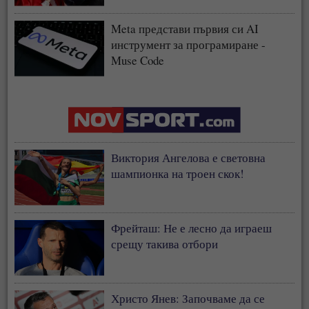
Meta представи първия си AI
инструмент за програмиране -
Muse Code
Виктория Ангелова е световна
шампионка на троен скок!
Фрейташ: Не е лесно да играеш
срещу такива отбори
Христо Янев: Започваме да се