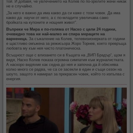
той. И добавя, че увлечението на Колев по по-зрелите жени никак
не е случайно.
„За него е важно да има какво да си каже с този човек. Да има
какво да научи от него, а с по-младите увеличава само
бройката на купоните и нощния живот“.
Въпреки че Мира е по-голяма от Наско с цели 24 години,
очевидно това ни най-малко не спира мераците на
варненеца.
За съжаление на Колев, телевизионерката от години
е щастливо омъжена за режисьора Жоро Торнев, което превръща
любовта му към нея чисто платоническа.
Всъщност още с влизането си в Къщата на „ВИП Брадър“, щом я
видя, Наско Колев показа огромна симпатия към журналистката.
А наскоро видяхме как седна до нея и започна да й обяснява
колко много се радва, че са се засекли в един и същи сезон на
шоуто, защото я намирал за прекрасен човек, който го изпълва с
енергия.