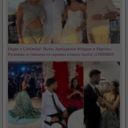
Първо в LifeOnline! Вълчо Арабаджиев Младши и Мартина
Русимова сe oжениха на скромна плажна сватба! (СНИМКИ)