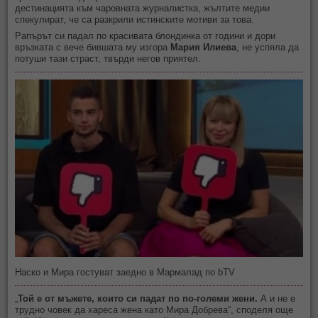
дестинацията към чаровната журналистка, жълтите медии
спекулират, че са разкрили истинските мотиви за това.
Рапърът си падал по красивата блондинка от години и дори
връзката с вече бившата му изгора
Мария Илиева
, не успяла да
потуши тази страст, твърди негов приятел.
Наско и Мира гостуват заедно в Мармалад по bTV
„
Той е от мъжете, които си падат по по-големи жени.
А и не е
трудно човек да хареса жена като Мира Добрева“, споделя още