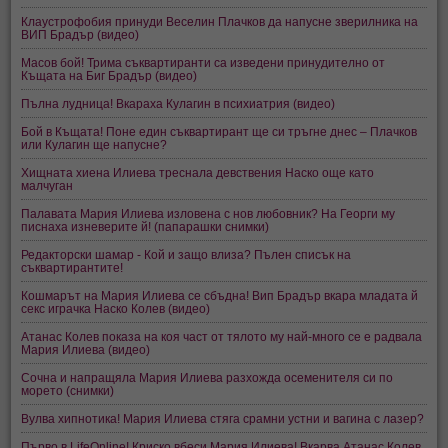
Клаустрофобия принуди Веселин Плачков да напусне зверилника на
ВИП Брадър (видео)
Масов бой! Трима съквартиранти са изведени принудително от
Къщата на Биг Брадър (видео)
Пълна лудница! Вкараха Кулагин в психиатрия (видео)
Бой в Къщата! Поне един съквартирант ще си тръгне днес – Плачков
или Кулагин ще напусне?
Хищната хиена Илиева треснала девствения Наско още като
малчуган
Палавата Мария Илиева изловена с нов любовник? На Георги му
писнаха изневерите й! (папарашки снимки)
Редакторски шамар - Кой и защо влиза? Пълен списък на
съквартирантите!
Кошмарът на Мария Илиева се сбъдна! Вип Брадър вкара младата й
секс играчка Наско Колев (видео)
Атанас Колев показа на коя част от тялото му най-много се е радвала
Мария Илиева (видео)
Сочна и напращяла Мария Илиева разхожда осеменителя си по
морето (снимки)
Вулва хипнотика! Мария Илиева стяга срамни устни и вагина с лазер?
Първо в LifeOnline! Криско вбеси Мария Илиева! Вкарва Атанас Колев