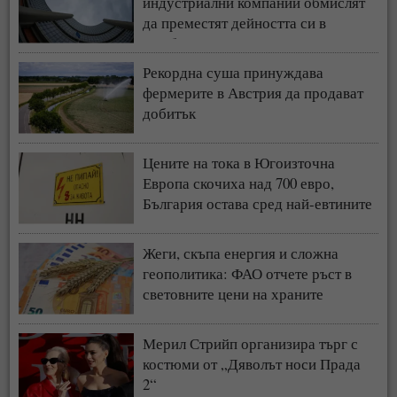
индустриални компании обмислят
да преместят дейността си в
чужбина
Рекордна суша принуждава
фермерите в Австрия да продават
добитък
Цените на тока в Югоизточна
Европа скочиха над 700 евро,
България остава сред най-евтините
пазари
Жеги, скъпа енергия и сложна
геополитика: ФАО отчете ръст в
световните цени на храните
Мерил Стрийп организира търг с
костюми от „Дяволът носи Прада
2“