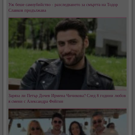
Уж беше самоубийство - разследването за смъртта на Тодор
Славков продължава
Заряза ли Петър Дочев Ирмена Чичикова? След 8 години любов
я смени с Александра Фейгин