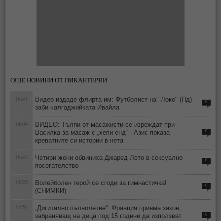
ОЩЕ НОВИНИ ОТ ПИКАНТЕРИИ
16:41
Видео издаде флирта им: Футболист на "Локо" (Пд)
0
заби чалгаджийката Ивайла
14:04
ВИДЕО: Тълпи от масажисти се изреждат при
Василка за масаж с „хепи енд“ - Азис показа
0
креватните си истории в нета
16:47
Четири жени обвиниха Джаред Лето в сексуално
0
посегателство
14:25
Волейболен герой се сгоди за гимнастичка!
0
(СНИМКИ)
11:54
„Дигитално пълнолетие“: Франция приема закон,
забраняващ на деца под 15 години да използват
0