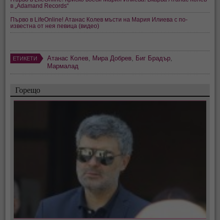
в „Adamand Records“
Първо в LifeOnline! Атанас Колев мъсти на Мария Илиева с по-
известна от нея певица (видео)
Атанас Колев
,
Мира Добрев
,
Биг Брадър
,
ЕТИКЕТИ
Мармалад
Горещо