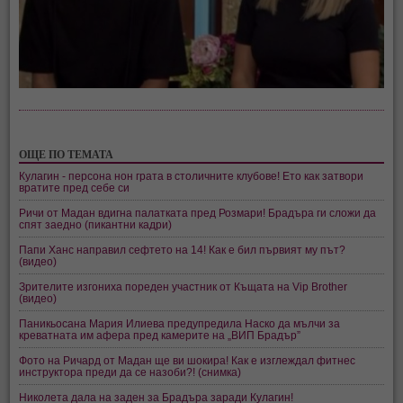
ОЩЕ ПО ТЕМАТА
Кулагин - персона нон грата в столичните клубове! Ето как затвори
вратите пред себе си
Ричи от Мадан вдигна палатката пред Розмари! Брадъра ги сложи да
спят заедно (пикантни кадри)
Папи Ханс направил сефтето на 14! Как е бил първият му път?
(видео)
Зрителите изгониха пореден участник от Къщата на Vip Brother
(видео)
Паникьосана Мария Илиева предупредила Наско да мълчи за
креватната им афера пред камерите на „ВИП Брадър”
Фото на Ричард от Мадан ще ви шокира! Как е изглеждал фитнес
инструктора преди да се назоби?! (снимка)
Николета дала на заден за Брадъра заради Кулагин!