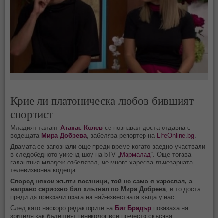
Крие ли платоническа любов бившият
спортист
Младият талант
Атанас Колев
се познавал доста отдавна с
водещата
Мира Добрева
, забеляза репортер на
LIfeOnline.bg
.
Двамата се запознали още преди време когато заедно участвали
в следобедното уикенд шоу на bTV „
Мармалад
“. Още тогава
галантния младеж отбелязал, че много харесва лъчезарната
телевизионна водеща.
Според някои жълти вестници, той не само я харесвал, а
направо сериозно бил хлътнал по Мира Добрева
, и то доста
преди да прекрачи прага на най-известната къща у нас.
След като наскоро редакторите на
Биг Брадър
показаха на
зрителя как бъдещият гинеколог все по-често скъсява