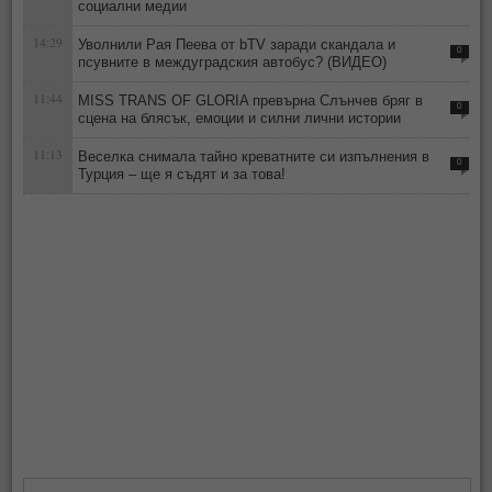
социални медии
14:29
Уволнили Рая Пеева от bTV заради скандала и
0
псувните в междуградския автобус? (ВИДЕО)
11:44
MISS TRANS OF GLORIA превърна Слънчев бряг в
0
сцена на блясък, емоции и силни лични истории
11:13
Веселка снимала тайно креватните си изпълнения в
0
Турция – ще я съдят и за това!