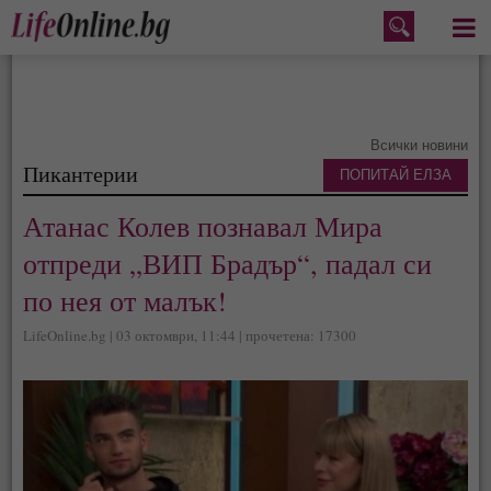
Меню
Всички новини
Пикантерии
ПОПИТАЙ ЕЛЗА
Атанас Колев познавал Мира
отпреди „ВИП Брадър“, падал си
по нея от малък!
LifeOnline.bg | 03 октомври, 11:44 | прочетена: 17300