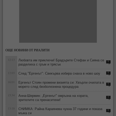
ОЩЕ НОВИНИ ОТ РИАЛИТИ
12:13
Любовта им приключи! Брадърите Стефан и Сияна се
0
разделиха с гръм и трясък
12:03
След "Ергенът": Свекърва избира снаха в ново шоу
0
16:01
Ергенът Стоян промени визията си: Хвърли очилата в
0
морето след безболезнена процедура
15:34
Анна-Шермин: „Ергенът" омръзна на хората,
0
зрителите са пренаситени!
13:18
СНИМКА: Райна Караянева чукна 37 години и показа
0
мъжа си