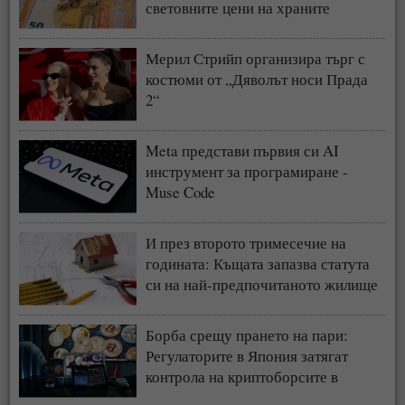
световните цени на храните
Мерил Стрийп организира търг с
костюми от „Дяволът носи Прада
2“
Meta представи първия си AI
инструмент за програмиране -
Muse Code
И през второто тримесечие на
годината: Къщата запазва статута
си на най-предпочитаното жилище
у нас
Борба срещу прането на пари:
Регулаторите в Япония затягат
контрола на криптоборсите в
страната