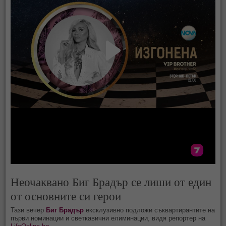
Неочаквано Биг Брадър се лиши от един
от основните си герои
Тази вечер
Биг Брадър
ексклузивно подложи съквартирантите на
първи номинации и светкавични елиминации, видя репортер на