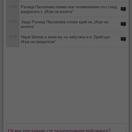
13:23
Ралица Паскалева поема нов телевизионен път след
0
раздялата с „Игри на волята“
15:53
Защо Ралица Паскалева сложи край на „Игри на
0
волята“
11:18
Наум Шопов и жена му се набутаха и в „Трейтърс:
0
Игра на предатели“
От кое предаване сте разочаровани най-много?