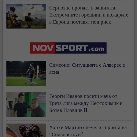
Сериозна пропаст в защитата:
Екстремните горещини и пожарите
в Европа поставят под риск
застрахователния модел
Симеоне: Ситуацията с Алварес е
ясна
Георги Иванов посети мача от
Трета лига между Нефтохимик и
Ботев Пловдив II
Хорхе Мартин спечели спринта на
“Силвърстоун”