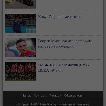
Киву: Още не сме готови
Георги Миланов играл първите
мачове на инжекции
НА ЖИВО: Локомотив (Сф) -
ЦСКА 1948 0:0
За нас
Контакти
Реклама
Общи условия
© Copyright 2026
lifeonline.bg
. Всички права запазени.