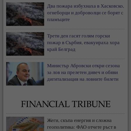
Два пожара избухнаха в Хасковско,
огнеборци и доброволци се борят с
пламъците
Трети ден гасят голям горски
пожар в Сърбия, евакуираха хора
край Белград
Министър Абровски откри сезона
за лов на прелетен дивеч и обяви
дигитализация на ловните билети
Жеги, скъпа енергия и сложна
геополитика: ФАО отчете ръст в