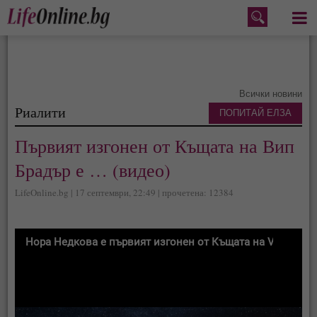
Меню
Всички новини
Риалити
ПОПИТАЙ ЕЛЗА
Първият изгонен от Къщата на Вип
Брадър е … (видео)
LifeOnline.bg | 17 септември, 22:49 | прочетена: 12384