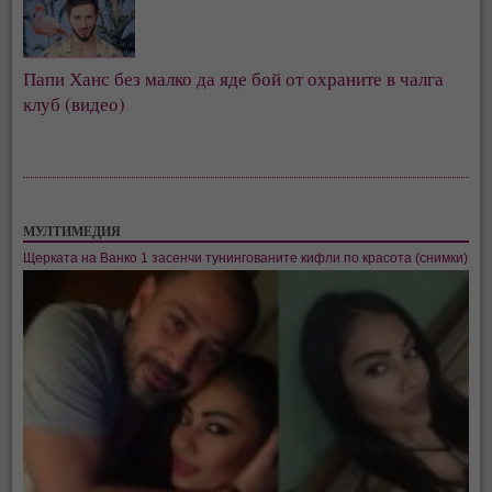
Папи Ханс без малко да яде бой от охраните в чалга
клуб (видео)
МУЛТИМЕДИЯ
Щерката на Ванко 1 засенчи тунингованите кифли по красота (снимки)