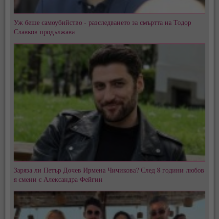
Уж беше самоубийство - разследването за смъртта на Тодор
Славков продължава
Заряза ли Петър Дочев Ирмена Чичикова? След 8 години любов
я смени с Александра Фейгин