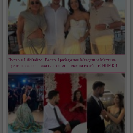
Първо в LifeOnline! Вълчо Арабаджиев Младши и Мартина
Русимова сe oжениха на скромна плажна сватба! (СНИМКИ)