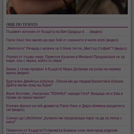
ОЩЕ ПО ТЕМАТА
Първият изгонен от Къщата на Вип Брадър е … (видео)
Папи Ханс без малко да яде бой от охраните в чалга клуб (видео)
„Жиголото“ Ричард с купена за 3 бона титла „Мистър София“? (видео)
Разказ от първо лице: Приютих Кулагин в Милано! Предлагаше се за
пари, спа с черен, който го обра!
Ванко 1 готви преврат в Къщата! Мира Добрева на ръба на нервна
криза (видео)
Брутален Джийсън избухна: „Писна ми да гледам Валентина Клоака.
Дайте малко кока на Лора!“
Ваня Костова: „Напуснах "ТОНИКА" заради Гого!“ Вещица ли е Ева и
прави ли черни магии?
Епичен финал на гей драмата! Папи Ханс и Дара обявиха раздялата
си! (видео)
Сигнал до LifeOnline! „Кулагин ми предлагаше пари за да си легна с
него!“
Пикантно от Къщата! Готвачката Божана точи лиги пред издутия