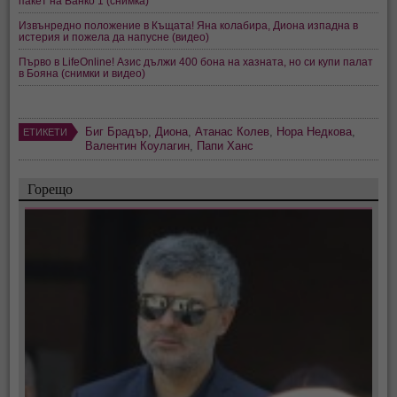
пакет на Ванко 1 (снимка)
Извънредно положение в Къщата! Яна колабира, Диона изпадна в
истерия и пожела да напусне (видео)
Първо в LifeOnline! Азис дължи 400 бона на хазната, но си купи палат
в Бояна (снимки и видео)
Биг Брадър
,
Диона
,
Атанас Колев
,
Нора Недкова
,
ЕТИКЕТИ
Валентин Коулагин
,
Папи Ханс
Горещо