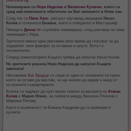
LifeOnline.bg.
Номинирани са
Нора Недкова
и
Валентин Кулагин
, които са
сред най-нежеланите обитатели на Вип имението в Нови хан.
След тях са
Папи Ханс
, рапърът изучаващ медицина
Наско
Колев
и готвачката
Божана
, която е победител в Мастършеф.
Певицата
Диона
бе служебно номинирана, след разговор на тема
номинации с Нора.
Зрителите имаха един рекламен блок време да гласуват за да
подкрепят своя фаворит за оставане в шоуто. Вотът е
положителен.
Според коментаторите Къщата трябва да напусне Наско Колев.
Но зрителите решиха Нора Недкова да напусне Къщата
завинаги!
Неочаквано
Биг Брадър
се лиши от един от основните си герои,
което ни оставя да мислим, че ще можем да видим и нещо от
останалите съквартиранти.
Всички се надяват да чуят малко повече за връзката на
Атанас
Колев
с Мария Илие
в, за любовта между Веселин Плачков с
Мариана Попова.
Както и възможност за Божана Кацарова да се развихри в
кухнята.