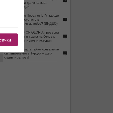
под 15 години да използват
социални медии
9
Уволнили Рая Пеева от bTV заради
скандала и псувните в
0
междуградския автобус? (ВИДЕО)
4
MISS TRANS OF GLORIA превърна
Слънчев бряг в сцена на блясък,
0
сички
емоции и силни лични истории
3
Веселка снимала тайно креватните
си изпълнения в Турция – ще я
0
съдят и за това!