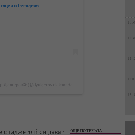
кация в Instagram.
10:5
12:3
12:1
12:0
Публикация, споделена от Александър Дюлгеров⚽ (@dyulgerov.aleksandar)
на
Юли 26, 2020 в 7:07 PDT
13:1
 с гаджето й си дават
ОЩЕ ПО ТЕМАТА