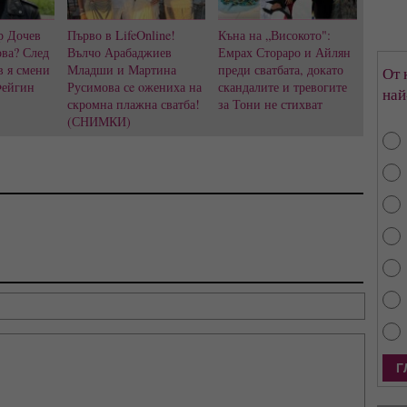
р Дочев
Първо в LifeOnline!
Къна на „Високото":
ва? След
Вълчо Арабаджиев
Емрах Стораро и Айлян
в я смени
Младши и Мартина
преди сватбата, докато
От 
Фейгин
Русимова сe oжениха на
скандалите и тревогите
най
скромна плажна сватба!
за Тони не стихват
(СНИМКИ)