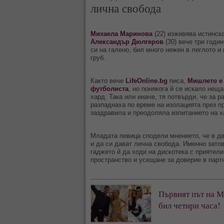
лична свобода
Михаела Маринова
(22) изживява истинск
Александър Дюлгеров
(30) вече три годин
си на галено, бил много нежен в леглото и 
груб.
Както вече
LifeOnline.bg
писа,
Мишлето е 
футболиста
, но понякога й се искало неща
хард. Така или иначе, тя потвърди, че за р
разпаднаха по време на изолацията през пр
заздравила и преодоляла изпитанието на х
Младата певица сподели мнението, че в д
и да си дават лична свобода. Именно зато
гаджето й да ходи на дискотека с приятели
пространство и усещане за доверие в парт
Първият път на 
бил четири часа!