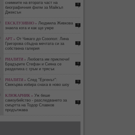
снимките на втората част на
0
биографичния филм за Майкъл
Джексън
0
ЕКСКЛУЗИВНО »
Людмила Живкова
0
знаела кога и как ще умре
0
АРТ »
От Чикаго до Созопол: Лина
0
Григорова сбъдна мечтата си за
собствена галерия
3
РИАЛИТИ »
Любовта им приключи!
0
Брадърите Стефан и Сияна се
разделиха с гръм и трясък
3
РИАЛИТИ »
След "Ергенът":
0
Свекърва избира снаха в ново шоу
8
КЛЮКАРНИК »
Уж беше
самоубийство - разследването за
0
смъртта на Тодор Славков
продължава