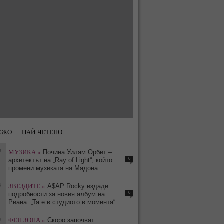
ЕЖО
НАЙ-ЧЕТЕНО
9
МУЗИКА »
Почина Уилям Орбит –
0
архитектът на „Ray of Light“, който
промени музиката на Мадона
4
ЗВЕЗДИТЕ »
A$AP Rocky издаде
0
подробности за новия албум на
Риана: „Тя е в студиото в момента“
6
ФЕН ЗОНА »
Скоро започват