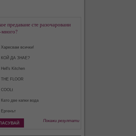
кое предаване сте разочаровани
-много?
Харесвам всички!
КОЙ ДА ЗНАЕ?
Hell's Kitchen
THE FLOOR
COOLt
Като две капки вода
Ергенът
Покажи резултати