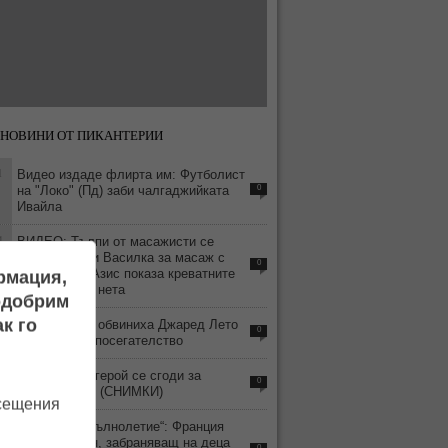
НОВИНИ ОТ ПИКАНТЕРИИ
1
Видео издаде флирта им: Футболист
на "Локо" (Пд) заби чалгаджийката
0
Ивайла
4
ВИДЕО: Тълпи от масажисти се
изреждат при Василка за масаж с
0
„хепи енд“ - Азис показа креватните
ормация,
си истории в нета
подобрим
7
к го
Четири жени обвиниха Джаред Лето
0
в сексуално посегателство
5
Волейболен герой се сгоди за
0
гимнастичка! (СНИМКИ)
осещения
4
„Дигитално пълнолетие“: Франция
приема закон, забраняващ на деца
0