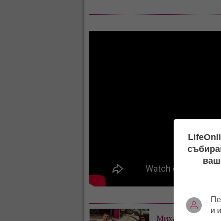
LifeOnl
събиран
ваш
Пе
и 
Михаела Маринова