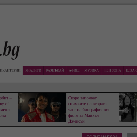
ИКАНТЕРИИ
РИАЛИТИ
РАЗЦЪКАЙ
АФИШ
МУЗИКА
ФЕН ЗОНА
ЕЛЗА 
рбит –
Скоро започват
ay of
снимките на втората
омени
част на биографичния
она
филм за Майкъл
Джексън