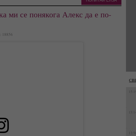
ПОПИТАЙ ЕЛЗА
а ми се понякога Алекс да е по-
а: 18856
СВ
15:1
13:1
12:5