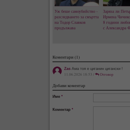
Уж беше самоубийство -
Заряза ли Петъ
разследването за смъртта
Ирмена Чичико
на Тодор Славков
8 години любо
продължава
с Александра 
Коментари (1)
Zas
Ама тоя е циганин цигански !
11.06.2026 18:53 /
Отговор
Добави коментар
Име
*
Коментар
*