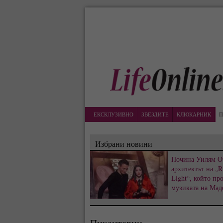
ЕКСКЛУЗИВНО
ЗВЕЗДИТЕ
КЛЮКАРНИК
П
Избрани новини
Почина Уилям О
архитектът на „R
Light“, който пр
музиката на Мад
Пикантерии