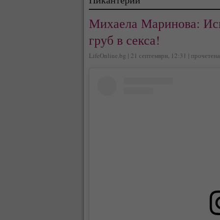
Михаела Маринова: Иск
груб в секса!
LifeOnline.bg | 21 септември, 12:31 | прочетен