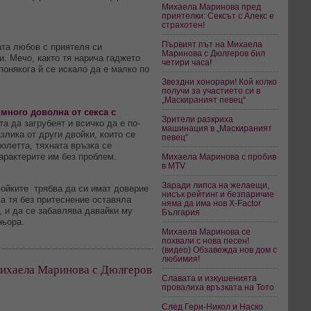
Михаела Маринова пред
приятелки: Сексът с Алекс е
страхотен!
Първият път на Михаела
ата любов с приятеля си
Маринова с Дюлгеров бил
и. Мечо, както тя нарича гаджето
четири часа!
понякога й се искало да е малко по
Звездни хонорари! Кой колко
получи за участието си в
„Маскираният певец“
много доволна от секса с
Зрители разкриха
та да загрубеят и всичко да е по-
машинация в „Маскираният
азлика от други двойки, които се
певец“
олетта, тяхната връзка се
арактерите им без проблем.
Михаела Маринова с пробив
в MTV
Заради липса на желаещи,
войките трябва да си имат доверие
нисък рейтинг и безпаричие
ва тя без притеснение оставяла
няма да има нов X-Factor
, и да се забавлява давайки му
България
ньора.
Михаела Маринова се
похвали с нова песен!
(видео) Обзавежда нов дом с
любимия!
Михаела Маринова с Дюлгеров
Славата и изкушенията
провалиха връзката на Тото
След Гери-Никол и Наско