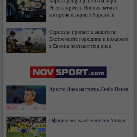
Борба срещу прането на пари:
Регулаторите в Япония затягат
контрола на криптоборсите в
страната
Сериозна пропаст в защитата:
Екстремните горещини и пожарите
в Европа поставят под риск
застрахователния модел
Христо Янев настигна Любо Пенев
Официално: Халф напусна Милан