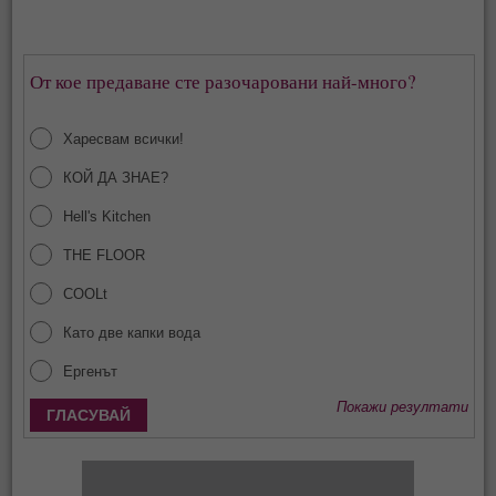
От кое предаване сте разочаровани най-много?
Харесвам всички!
КОЙ ДА ЗНАЕ?
Hell's Kitchen
THE FLOOR
COOLt
Като две капки вода
Ергенът
Покажи резултати