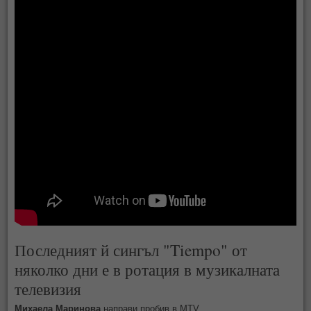
Последният й сингъл "Tiempo" от
няколко дни е в ротация в музикалната
телевизия
Михаела Маринова
направи пробив в MTV.