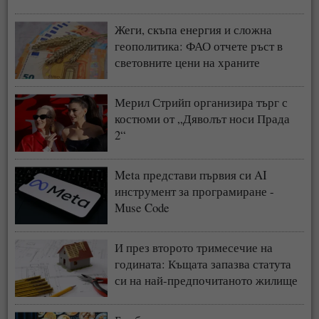
Жеги, скъпа енергия и сложна
геополитика: ФАО отчете ръст в
световните цени на храните
Мерил Стрийп организира търг с
костюми от „Дяволът носи Прада
2“
Meta представи първия си AI
инструмент за програмиране -
Muse Code
И през второто тримесечие на
годината: Къщата запазва статута
си на най-предпочитаното жилище
у нас