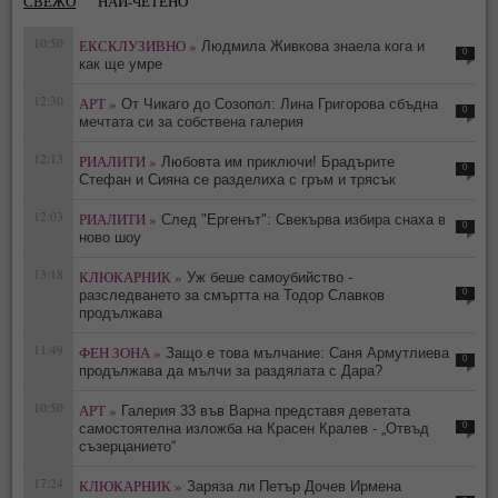
СВЕЖО
НАЙ-ЧЕТЕНО
10:50
ЕКСКЛУЗИВНО »
Людмила Живкова знаела кога и
0
как ще умре
12:30
АРТ »
От Чикаго до Созопол: Лина Григорова сбъдна
0
мечтата си за собствена галерия
12:13
РИАЛИТИ »
Любовта им приключи! Брадърите
0
Стефан и Сияна се разделиха с гръм и трясък
12:03
РИАЛИТИ »
След "Ергенът": Свекърва избира снаха в
0
ново шоу
13:18
КЛЮКАРНИК »
Уж беше самоубийство -
0
разследването за смъртта на Тодор Славков
продължава
11:49
ФЕН ЗОНА »
Защо е това мълчание: Саня Армутлиева
0
продължава да мълчи за раздялата с Дара?
10:50
АРТ »
Галерия 33 във Варна представя деветата
0
самостоятелна изложба на Красен Кралев - „Отвъд
съзерцанието“
17:24
КЛЮКАРНИК »
Заряза ли Петър Дочев Ирмена