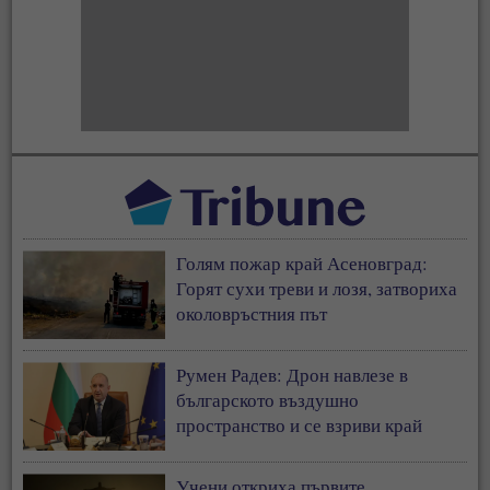
Голям пожар край Асеновград:
Горят сухи треви и лозя, затвориха
околовръстния път
Румен Радев: Дрон навлезе в
българското въздушно
пространство и се взриви край
границата с Румъния
Учени откриха първите