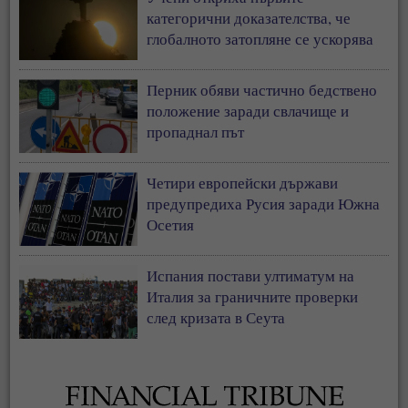
категорични доказателства, че
глобалното затопляне се ускорява
Перник обяви частично бедствено
положение заради свлачище и
пропаднал път
Четири европейски държави
предупредиха Русия заради Южна
Осетия
Испания постави ултиматум на
Италия за граничните проверки
след кризата в Сеута