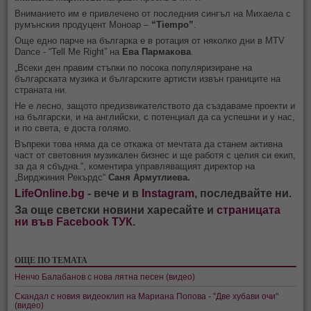
Вниманието им е привлечено от последния сингъл на Михаела с
румънския продуцент Моноар
–
“
Tiempo
”
.
Още едно парче на българка е в ротация от няколко дни в MTV
Dance - “
Tell Me Right
” на
Ева Пармакова
.
„Всеки ден правим стъпки по посока популяризиране на
българската музика и българските артисти извън границите на
страната ни.
Не е лесно, защото предизвикателството да създаваме проекти и
на български, и на английски, с потенциал да са успешни и у нас,
и по света, е доста голямо.
Въпреки това няма да се откажа от мечтата да станем активна
част от световния музикален бизнес и ще работя с целия си екип,
за да я сбъдна.“, коментира управляващият директор на
„Вирджиния Рекърдс“
Саня Армутлиева.
LifeOnline.bg
- вече и в
Instagram
, последвайте ни.
За още светски новини харесайте и
страницата
ни във Facebook ТУК
.
ОЩЕ ПО ТЕМАТА
Ненчо Балабанов с нова лятна песен (видео)
Скандал с новия видеоклип на Мариана Попова - "Две хубави очи"
(видео)