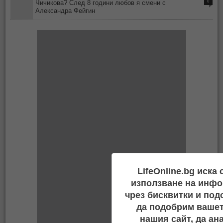
0
Чичикова? След 8 години любов я смени с
Александра Фейгин
LifeOnline.bg иска
използване на инфо
чрез бисквитки и под
да подобрим вашет
нашия сайт, да ан