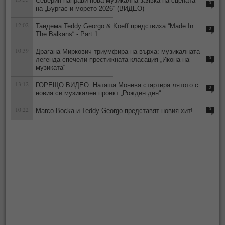
Северин направи нова музикална заявка на сцената
0
на „Бургас и морето 2026“ (ВИДЕО)
12:02
Тандема Teddy Georgo & Koeff предствиха “Made In
0
The Balkans“ - Part 1
10:39
Драгана Миркович триумфира на върха: музикалната
легенда спечели престижната класация „Икона на
0
музиката“
13:12
ГОРЕЩО ВИДЕО: Наташа Монева стартира лятото с
0
новия си музикален проект „Рожден ден“
10:22
Marco Bocka и Teddy Georgo представят новия хит!
0