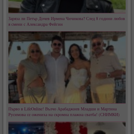
Заряза ли Петър Дочев Ирмена Чичикова? След 8 години любов
я смени с Александра Фейгин
Първо в LifeOnline! Вълчо Арабаджиев Младши и Мартина
Русимова сe oжениха на скромна плажна сватба! (СНИМКИ)