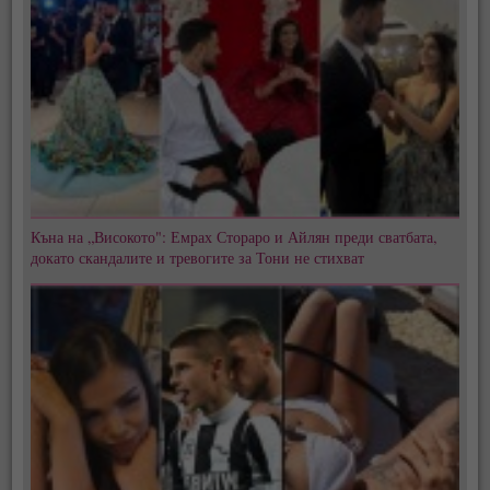
Къна на „Високото": Емрах Стораро и Айлян преди сватбата,
докато скандалите и тревогите за Тони не стихват