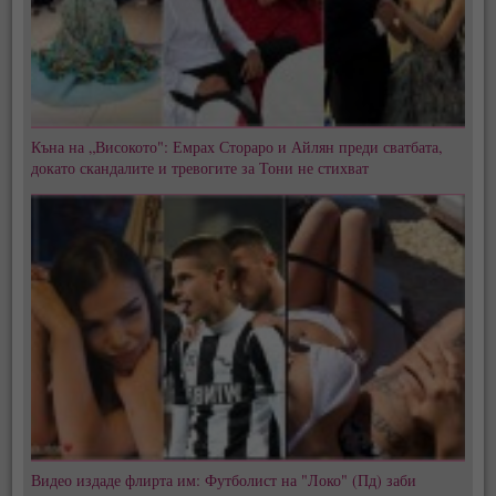
Къна на „Високото": Емрах Стораро и Айлян преди сватбата,
докато скандалите и тревогите за Тони не стихват
Видео издаде флирта им: Футболист на "Локо" (Пд) заби