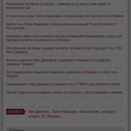
Роднините на Лили са бесни – певицата не им оставя нищо от
милионите си!
Стана ясно защо Лили Иванова е отказала да пее на пилона в Рожен!
Екипът на Лили Иванова съобщи ужасна новина! Почитателите й
посърнаха...
Наказаха леко саботьорката на Лили Иванова! Касиерката отказа да
продава билети за концерта в Плевен
Иво Димчев се покри заради заплахи за живота му след дует със 100
Кила (видео)
Килата харесал Иво Димчев в социалните мрежи и създадоха
„Баница“ (видео)
Екстравагантен нашенец омагьоса щерката на Майкъл с гласа си!
(видео)
Скандалният Иво Димчев се заразил със СПИН след пиянска оргия
Орлин Павлов на младини, нежен и в близост с мъж (архивна снимка)
Иво Димчев
,
Лили Иванова
,
благослови
,
концерт
,
ЕТИКЕТИ
албум
,
БГ Музика
Горещо