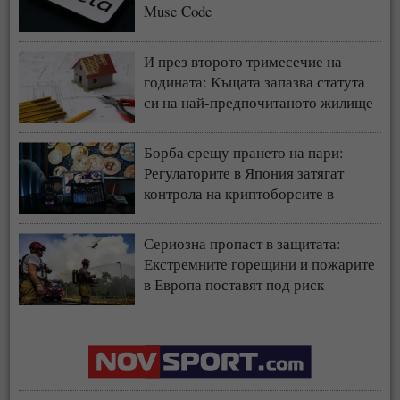
Muse Code
И през второто тримесечие на
годината: Къщата запазва статута
си на най-предпочитаното жилище
у нас
Борба срещу прането на пари:
Регулаторите в Япония затягат
контрола на криптоборсите в
страната
Сериозна пропаст в защитата:
Екстремните горещини и пожарите
в Европа поставят под риск
застрахователния модел