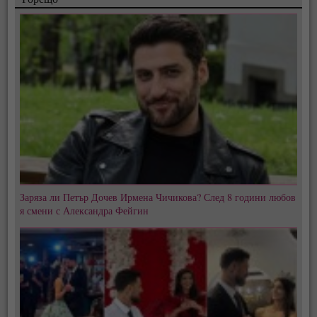
Заряза ли Петър Дочев Ирмена Чичикова? След 8 години любов
я смени с Александра Фейгин