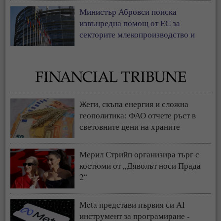
Министър Абровси поиска
извънредна помощ от ЕС за
секторите млекопроизводство и
свиневъдство
Жеги, скъпа енергия и сложна
геополитика: ФАО отчете ръст в
световните цени на храните
Мерил Стрийп организира търг с
костюми от „Дяволът носи Прада
2“
Meta представи първия си AI
инструмент за програмиране -