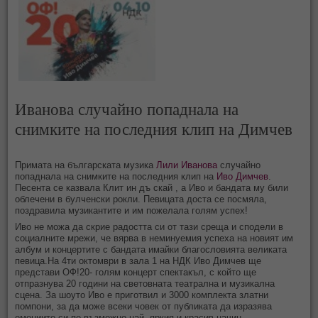
Иванова случайно попаднала на
снимките на последния клип на Димчев
Примата на българската музика
Лили Иванова
случайно
попаднала на снимките на последния клип на
Иво Димчев
.
Песента се казвала Клит ин дъ скай , а Иво и бандата му били
облечени в булченски рокли. Певицата доста се посмяла,
поздравила музикантите и им пожелала голям успех!
Иво не можа да скрие радостта си от тази среща и сподели в
социалните мрежи, че вярва в неминуемия успеха на новият им
албум и концертите с бандата имайки благословията великата
певица.На 4ти октомври в зала 1 на НДК Иво Димчев ще
представи ОФ!20- голям концерт спектакъл, с който ще
отпразнува 20 години на световната театрална и музикална
сцена. За шоуто Иво е приготвил и 3000 комплекта златни
помпони, за да може всеки човек от публиката да изразява
емоциите си по възможно най- яркия и красив начин.