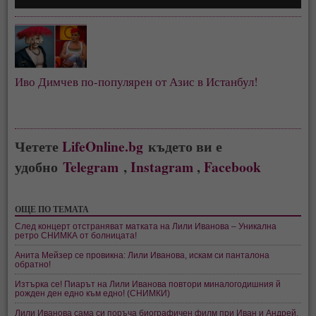
Иво Димчев по-популярен от Азис в Истанбул!
Четете
LifeOnline.bg
където ви е
удобно
Telegram
,
Instagram
,
Facebook
ОЩЕ ПО ТЕМАТА
След концерт отстраняват матката на Лили Иванова – Уникална
ретро СНИМКА от болницата!
Анита Мейзер се провикна: Лили Иванова, искам си панталона
обратно!
Изтърка се! Пиарът на Лили Иванова повтори миналогодишния й
рожден ден едно към едно! (СНИМКИ)
Лили Иванова сама си поръча биографичен филм при Иван и Андрей,