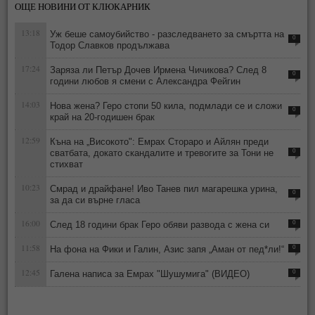
ОЩЕ НОВИНИ ОТ КЛЮКАРНИК
13:18
Уж беше самоубийство - разследването за смъртта на
0
Тодор Славков продължава
17:24
Заряза ли Петър Дочев Ирмена Чичикова? След 8
0
години любов я смени с Александра Фейгин
14:03
Нова жена? Геро стопи 50 кила, подмлади се и сложи
0
край на 20-годишен брак
12:59
Къна на „Високото": Емрах Стораро и Айлян преди
сватбата, докато скандалите и тревогите за Тони не
0
стихват
10:23
Смрад и драйфане! Иво Танев пил магарешка урина,
0
за да си върне гласа
16:00
След 18 години брак Геро обяви развода с жена си
0
11:58
На фона на Фики и Галин, Азис запя „Аман от пед*ли!“
0
12:45
Галена написа за Емрах "Шушумига" (ВИДЕО)
0