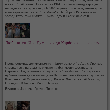
"културен феномен", а списание "Ролинг Стоун" определя гласа
му като "сублимен". Носител на ИКАР и много международни
награди за театър и танц. От 2023 година той е резидентен артист
в легендарният театър "Ла Мама" в Ню Йорк. Обожаван е от
звезди като Роби Уилямс, Ерика Баду и Парис Джексън.
Любопитен! Иво Димчев води Карбовски на гей сауна
Преди седмица документалният филм за него “ в Ада с Иво” взе
специалната награда на журито на филмовия фестивал в
Сараево. Преди големото шоу в зала 1 на 4ти окт българската
публика може да се наслади на Иво и неговата банда в Бургас на
8ми сеп- клуб Модерен театър, Варна- 9ти сеп - клуб Ментол,
Пловдив - 30ти сеп - Ивент Център.
Билети в Ивентим, Грабо и Тикет.бг