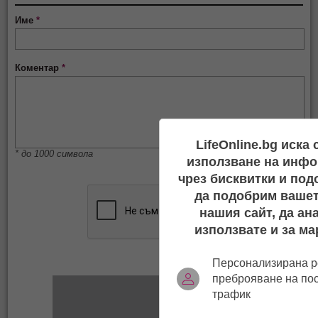
Име
*
Коментар
*
LifeOnline.bg иска
* до 1000 символа
използване на инфо
чрез бисквитки и под
да подобрим вашет
нашия сайт, да ан
използвате и за ма
Персонализирана р
преброяване на по
трафик