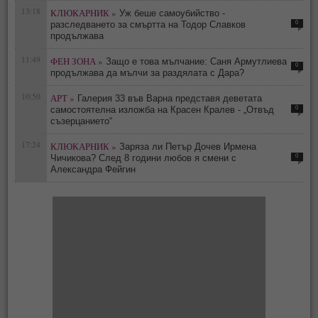
13:18
КЛЮКАРНИК »
Уж беше самоубийство -
0
разследването за смъртта на Тодор Славков
продължава
11:49
ФЕН ЗОНА »
Защо е това мълчание: Саня Армутлиева
0
продължава да мълчи за раздялата с Дара?
10:50
АРТ »
Галерия 33 във Варна представя деветата
0
самостоятелна изложба на Красен Кралев - „Отвъд
съзерцанието“
17:24
КЛЮКАРНИК »
Заряза ли Петър Дочев Ирмена
0
Чичикова? След 8 години любов я смени с
Александра Фейгин