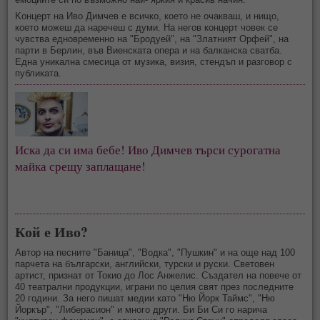
Kонцерт на Иво Димчев е всичко, което не очакваш, и нищо,
което можеш да наречеш с думи. На негов концерт човек се
чувства едновременно на "Бродуей", на "Златният Орфей", на
парти в Берлин, във Виенската опера и на балканска сватба.
Една уникална смесица от музика, визия, стендъп и разговор с
публиката.
Иска да си има бебе! Иво Димчев търси сурогатна
майка срещу заплащане!
Кой е Иво?
Автор на песните "Баница", "Водка", "Пушкин" и на още над 100
парчета на български, английски, турски и руски. Световен
артист, признат от Токио до Лос Анжелис. Създател на повече от
40 театрални продукции, играни по целия свят през последните
20 години. За него пишат медии като "Ню Йорк Таймс", "Ню
Йоркър", "Либерасион" и много други. Би Би Си го нарича