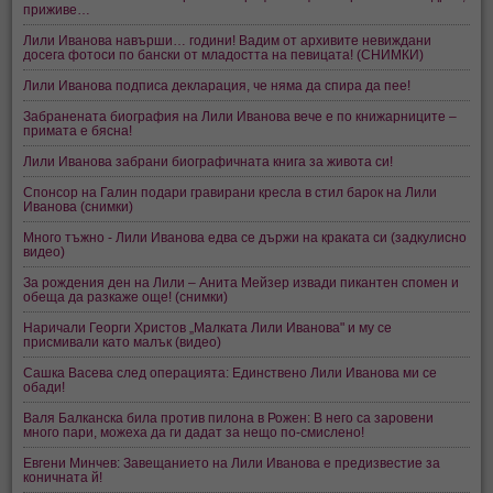
приживе…
Лили Иванова навърши… години! Вадим от архивите невиждани
досега фотоси по бански от младостта на певицата! (СНИМКИ)
Лили Иванова подписа декларация, че няма да спира да пее!
Забранената биография на Лили Иванова вече е по книжарниците –
примата е бясна!
Лили Иванова забрани биографичната книга за живота си!
Спонсор на Галин подари гравирани кресла в стил барок на Лили
Иванова (снимки)
Много тъжно - Лили Иванова едва се държи на краката си (задкулисно
видео)
За рождения ден на Лили – Анита Мейзер извади пикантен спомен и
обеща да разкаже още! (снимки)
Наричали Георги Христов „Малката Лили Иванова" и му се
присмивали като малък (видео)
Сашка Васева след операцията: Единствено Лили Иванова ми се
обади!
Валя Балканска била против пилона в Рожен: В него са заровени
много пари, можеха да ги дадат за нещо по-смислено!
Евгени Минчев: Завещанието на Лили Иванова е предизвестие за
коничната й!