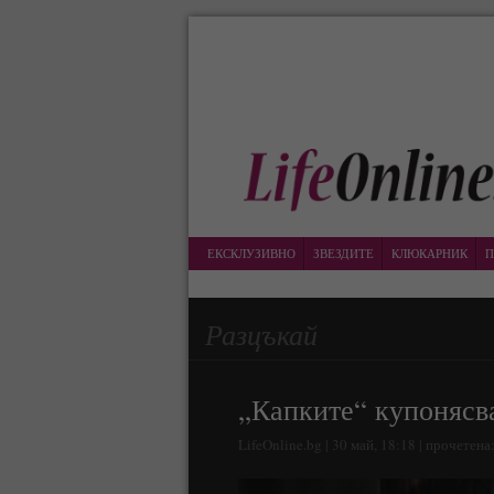
ЕКСКЛУЗИВНО
ЗВЕЗДИТЕ
КЛЮКАРНИК
П
Разцъкай
„Капките“ купонясва
LifeOnline.bg | 30 май, 18:18 | прочетена