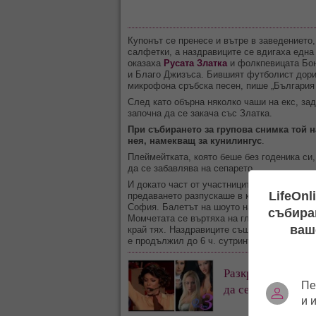
Купонът се пренесе и вътре в заведението
салфетки, а наздравиците се вдигаха една
оказаха
Русата Златка
и фолкпевицата Бон
и Благо Джизъса. Бившият футболист дори 
микрофона сръбска песен, пише „България 
След като обърна няколко чаши на екс, за
започна да се закача със Златка.
При събирането за групова снимка той 
нея, намекващ за кунилингус
.
Плеймейтката, която беше без годеника си
да се забавлява на сепарето.
И докато част от участниците в „Капките“ п
LifeOnl
предаването разпускаше в клуба на проду
София. Балетът на шоуто направи голям ку
събиран
Момчетата се въртяха на главите си, а мо
ваш
край тях. Наздравиците също не липсваха, 
е продължил до 6 ч. сутринта.
Разкрити са амби
Пе
да се докаже в „
и 