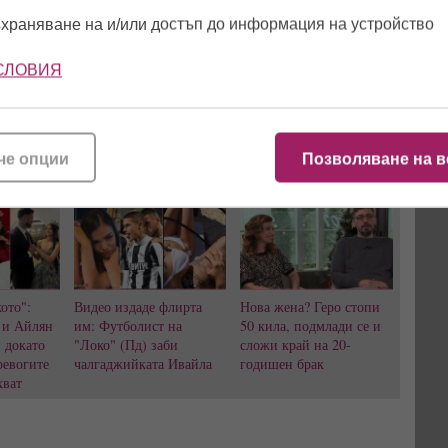
Гринго на Софи – Да,
рекетьор съм!
храняване на и/или достъп до информация на устройство
СЛОВИЯ
ин
,
Фънки
,
Маги Халваджиян
,
Златка Райкова
,
Бони
,
Софи
ти
,
афтърпарти
,
афтър-парти
че опции
Позволяване на в
ото":
Видео издаде флирта
Нова жена? Геро стопи
 и Айлян
им: Футболист на
50 кила, подмлади се и
, докато
"Локо" (Пд) заби
сложи край на 20-
ревогите
чалгаджийката Ивайла
годишен брак
хват