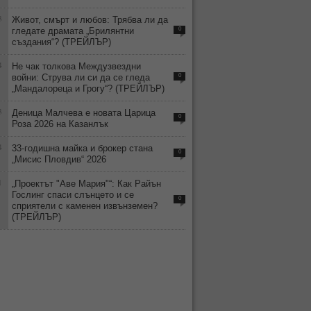
3
Живот, смърт и любов: Трябва ли да
гледате драмата „Брилянтни
0
създания“? (ТРЕЙЛЪР)
4
Не чак толкова Междузвездни
войни: Струва ли си да се гледа
0
„Мандалореца и Грогу“? (ТРЕЙЛЪР)
3
Деница Малчева е новата Царица
0
Роза 2026 на Казанлък
4
33-годишна майка и брокер стана
0
„Мисис Пловдив“ 2026
1
„Проектът "Аве Мария"“: Как Райън
Гослинг спаси слънцето и се
0
сприятели с каменен извънземен?
(ТРЕЙЛЪР)