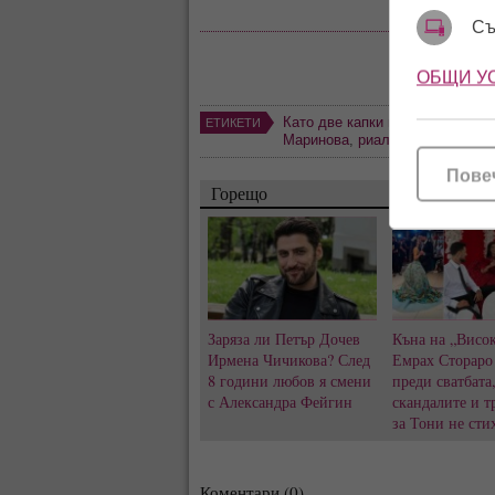
Съ
ОБЩИ У
Като две капки вода
,
Констант
ЕТИКЕТИ
Маринова
,
риалити
,
афтър пар
Пове
Горещо
Заряза ли Петър Дочев
Къна на „Висок
Ирмена Чичикова? След
Емрах Стораро
8 години любов я смени
преди сватбата
с Александра Фейгин
скандалите и т
за Тони не сти
Коментари (0)