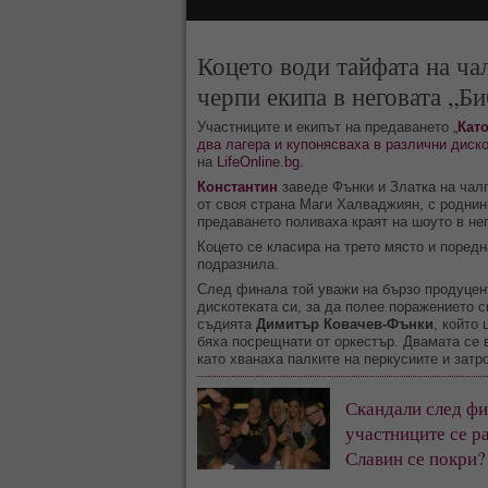
Коцето води тайфата на ча
черпи екипа в неговата „Б
Участниците и екипът на предаването „
Като
два лагера и купонясваха в различни диско
на
LifeOnline.bg
.
Константин
заведе Фънки и Златка на чалг
от своя страна Маги Халваджиян, с роднини
предаването поливаха краят на шоуто в нег
Коцето се класира на трето място и поредн
подразнила.
След финала той уважи на бързо продуцен
дискотеката си, за да полее поражението с
съдията
Димитър Ковачев-Фънки
, който
бяха посрещнати от оркестър. Двамата се
като хванаха палките на перкусиите и затр
Скандали след фи
участниците се р
Славин се покри?