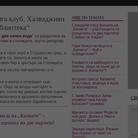
лга клуб, Халваджиян
ОЩЕ ПО ТЕМАТА
иблиотека“
Скандали след финала на
„Капките“ – участниците се
разцепиха на две партита!
 две капки вода
“ се
разделиха на
Славин се покри?
теки в столицата
, научи репортер
Гери-Никол четвърта в
„Капките“ – Кой е
а в своя клуб в Студентски град, а
победителят?
те си, балета и екипа на
овия бар в центъра на столицата.
Разкрити са амбициите на
Златка, защо се пъне да се
ата загуба най-вероятно го е
докаже в „Капките“?
Интриги тресат Капките!
та и екипа и отпрашил към
Участници, водещи и жури
и. Още на входа чалгарят и
се изпокараха
 цял сезон му даваше високи оценки,
С какво Рачков и Зуека
 включиха в кръшното изпълнение,
СВ
изумиха така Хилда
опаха по малките барабанчета.
Казасян? (снимка)
13:1
Мрежата се смее! Роди се
нала на „Капките“ –
нов дует „Волен и Яката
дупара“ (видео)
азцепиха на две партита!
Заради наркотици, Рачков
бил пребит от брат си
11:4
Петър?