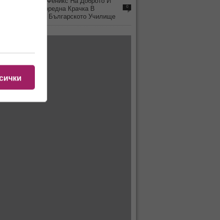
ФЕН ЗОНА »
Феникс На Доброто И
0
8888.Bg С Поредна Крачка В
Подкрепа На Българското Училище
сички