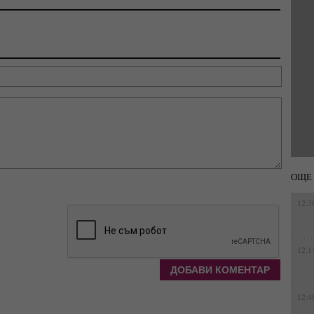
ОЩЕ 
12:3
12:1
12:4