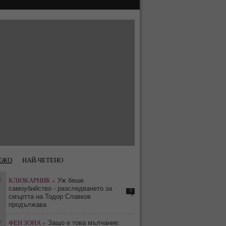
ЕЖО
НАЙ-ЧЕТЕНО
8
КЛЮКАРНИК »
Уж беше
самоубийство - разследването за
0
смъртта на Тодор Славков
продължава
9
ФЕН ЗОНА »
Защо е това мълчание: