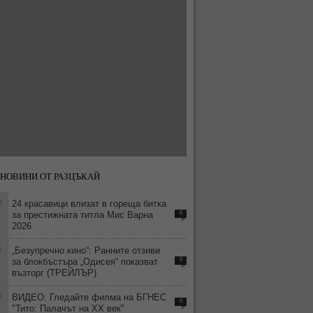
НОВИНИ ОТ РАЗЦЪКАЙ
0
24 красавици влизат в гореща битка
за престижната титла Мис Варна
0
2026
1
„Безупречно кино“: Ранните отзиви
за блокбъстъра „Одисея“ показват
0
възторг (ТРЕЙЛЪР)
8
ВИДЕО: Гледайте филма на БГНЕС
0
"Тито: Палачът на ХХ век"