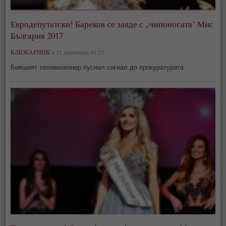
Евродепутатски! Бареков се заяде с „чипоносата‘ Мис
България 2017
КЛЮКАРНИК »
12 декември, 01:27
Бившият телевизионер пуснал сигнал до прокуратурата