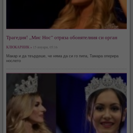
Трагедия! „Мис Нос“ отряза обонятелния си орган
КЛЮКАРНИК »
15 януари, 05:16
Макар и да твърдеше, че няма да си го пипа, Тамара оперира
нослето