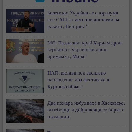
Зеленски: Украйна се споразумя
със САЩ за месечни доставки на
ракети „Пейтриът“
МО: Падналият край Кардам дрон
вероятно е украински дрон-
примамка „Майя“
НАП постави под засилено
наблюдение два фестивала в
Бургаска област
Два пожара избухнаха в Хасковско,
огнеборци и доброволци се борят с
пламъците