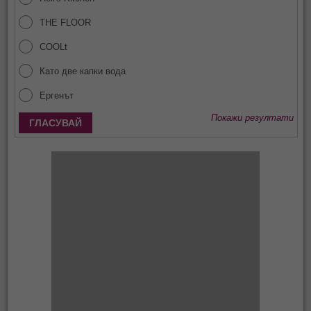
THE FLOOR
COOLt
Като две капки вода
Ергенът
Покажи резултати