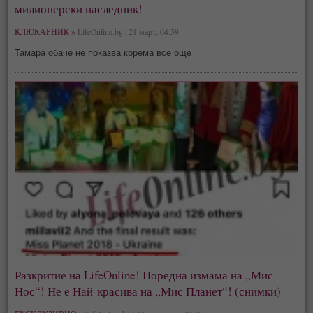
милионерски наследник!
КЛЮКАРНИК »
LifeOnline.bg | 21 март, 04:59
Тамара обаче не показва корема все още
Разкритие на LifeOnline! Поредна измама на „Мис
Нос“! Не е Най-красива на „Мис Планет“! (снимки)