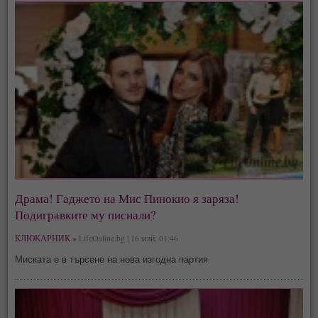
Драма! Гаджето на Мис Пинокио я заряза!
Подигравките му писнали?
КЛЮКАРНИК »
LifeOnline.bg | 16 май, 01:46
Миската е в търсене на нова изгодна партия