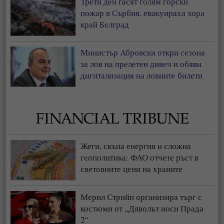
Трети ден гасят голям горски
пожар в Сърбия, евакуираха хора
край Белград
Министър Абровски откри сезона
за лов на прелетен дивеч и обяви
дигитализация на ловните билети
Жеги, скъпа енергия и сложна
геополитика: ФАО отчете ръст в
световните цени на храните
Мерил Стрийп организира търг с
костюми от „Дяволът носи Прада
2“