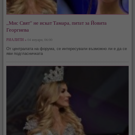
„Мис Свят“ не искат Тамара, питат за Йовита
Георгиева
РИАЛИТИ »
04 януари, 06:00
От централата на форума, се интересували възможно ли е да се
яви подгласничката