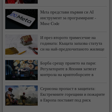
Meta представи първия си AI
инструмент за програмиране -
Muse Code
И през второто тримесечие на
годината: Къщата запазва статута
си на най-предпочитаното жилище
у нас
Борба срещу прането на пари:
Регулаторите в Япония затягат
контрола на криптоборсите в
страната
Сериозна пропаст в защитата:
Екстремните горещини и пожарите
в Европа поставят под риск
застрахователния модел