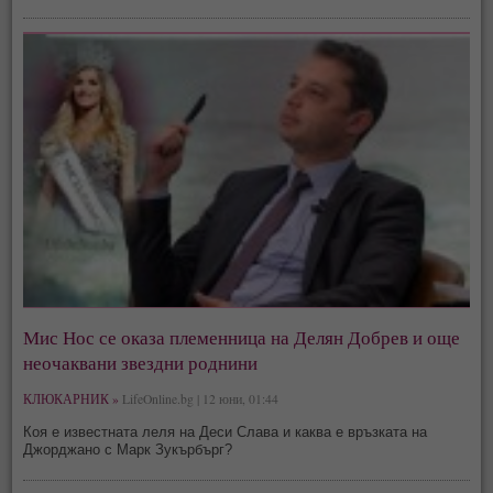
Мис Нос се оказа племенница на Делян Добрев и още
неочаквани звездни роднини
КЛЮКАРНИК »
LifeOnline.bg | 12 юни, 01:44
Коя е известната леля на Деси Слава и каква е връзката на
Джорджано с Марк Зукърбърг?