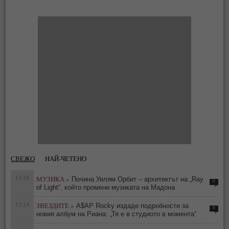
СВЕЖО
НАЙ-ЧЕТЕНО
15:19
МУЗИКА »
Почина Уилям Орбит – архитектът на „Ray
0
of Light“, който промени музиката на Мадона
13:14
ЗВЕЗДИТЕ »
A$AP Rocky издаде подробности за
0
новия албум на Риана: „Тя е в студиото в момента“