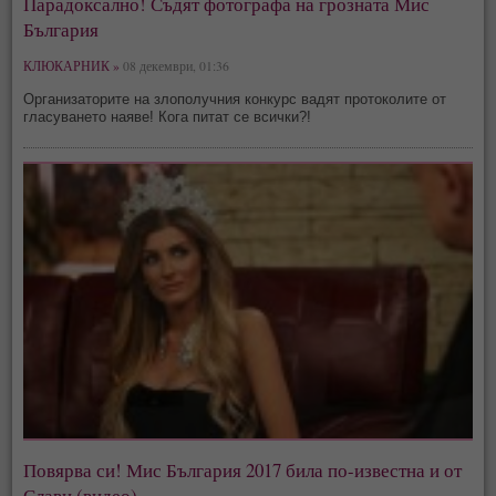
Парадоксално! Съдят фотографа на грозната Мис
България
КЛЮКАРНИК »
08 декември, 01:36
Организаторите на злополучния конкурс вадят протоколите от
гласуването наяве! Кога питат се всички?!
Повярва си! Мис България 2017 била по-известна и от
Слави (видео)