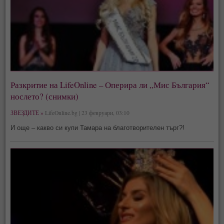
Разкритие на LifeOnline – Оперира ли „Мис България“
нослето? (снимки)
ЗВЕЗДИТЕ »
LifeOnline.bg | 23 февруари, 03:10
И още – какво си купи Тамара на благотворителен търг?!