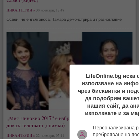
ПИКАНТЕРИИ »
30 ноември, 12:48
Освен, че е дългоноса, Тамара демонстрира и празноглавие
LifeOnline.bg иска
използване на инфо
чрез бисквитки и под
да подобрим вашет
нашия сайт, да ан
използвате и за ма
„Мис Пинокио 2017“ е избрана с измама – ето
доказателствата (снимки)
Персонализирана р
преброяване на по
ПИКАНТЕРИИ »
22 ноември, 05:11