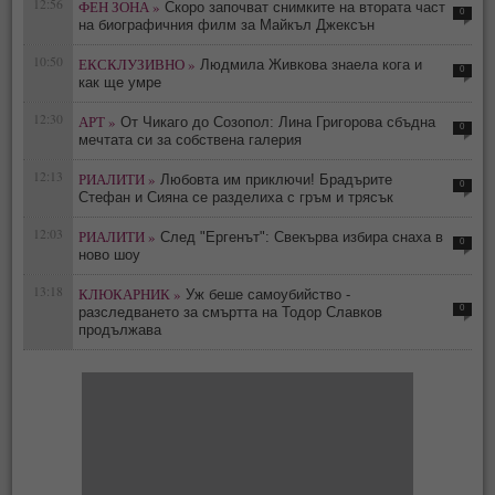
12:56
ФЕН ЗОНА »
Скоро започват снимките на втората част
0
на биографичния филм за Майкъл Джексън
10:50
ЕКСКЛУЗИВНО »
Людмила Живкова знаела кога и
0
как ще умре
12:30
АРТ »
От Чикаго до Созопол: Лина Григорова сбъдна
0
мечтата си за собствена галерия
12:13
РИАЛИТИ »
Любовта им приключи! Брадърите
0
Стефан и Сияна се разделиха с гръм и трясък
12:03
РИАЛИТИ »
След "Ергенът": Свекърва избира снаха в
0
ново шоу
13:18
КЛЮКАРНИК »
Уж беше самоубийство -
0
разследването за смъртта на Тодор Славков
продължава