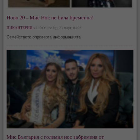
Ново 20 – Мис Нос не била бременна!
ПИКАНТЕРИИ »
LifeOnline.bg | 23 март, 04:28
Семейството опроверга информацията
Мис България с големия нос забременя от