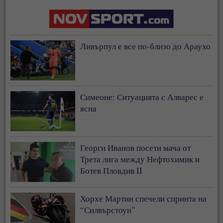
Ливърпул е все по-близо до Араухо
Симеоне: Ситуацията с Алварес е
ясна
Георги Иванов посети мача от
Трета лига между Нефтохимик и
Ботев Пловдив II
Хорхе Мартин спечели спринта на
“Силвърстоун”