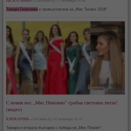
ЕКСКЛУЗИВНО »
LifeOnline.bg | 17 октомври, 01:08
Тамара Георгиева
е провъзгласена за „Мис Талант 2018“
С новия нос „Мис Пинокио“ грабна световна титла!
(видео)
КЛЮКАРНИК »
LifeOnline.bg | 02 октомври, 01:19
Тамара е втората българка с победа на „Мис Планет“