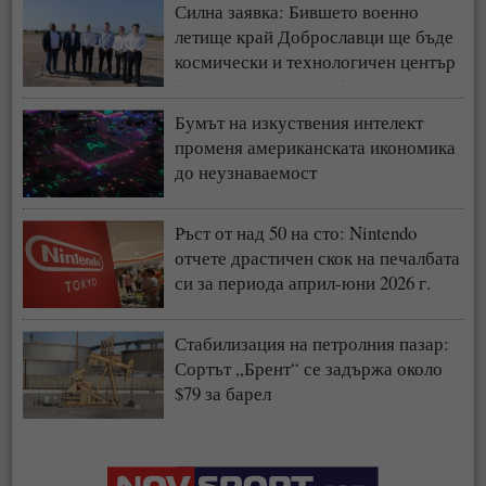
Силна заявка: Бившето военно
летище край Доброславци ще бъде
космически и технологичен център
(СНИМКИ + ВИДЕО)
Бумът на изкуствения интелект
променя американската икономика
до неузнаваемост
Ръст от над 50 на сто: Nintendo
отчете драстичен скок на печалбата
си за периода април-юни 2026 г.
Стабилизация на петролния пазар:
Сортът „Брент“ се задържа около
$79 за барел