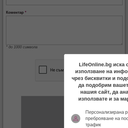
Коментар
*
* до 1000 символа
LifeOnline.bg иска
използване на инфо
чрез бисквитки и под
да подобрим вашет
нашия сайт, да ан
използвате и за ма
Персонализирана р
преброяване на по
трафик