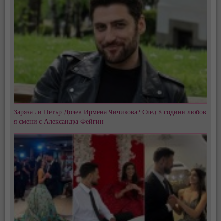
Заряза ли Петър Дочев Ирмена Чичикова? След 8 години любов
я смени с Александра Фейгин