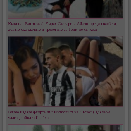
Къна на „Високото": Емрах Стораро и Айлян преди сватбата,
докато скандалите и тревогите за Тони не стихват
Видео издаде флирта им: Футболист на "Локо" (Пд) заби
чалгаджийката Ивайла