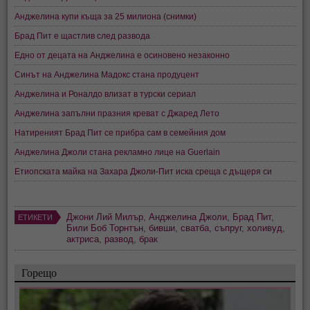
Анджелина купи къща за 25 милиона (снимки)
Брад Пит е щастлив след развода
Едно от децата на Анджелина е осиновено незаконно
Синът на Анджелина Мадокс стана продуцент
Анджелина и Роналдо влизат в турски сериал
Анджелина запълни празния креват с Джаред Лето
Натиреният Брад Пит се прибра сам в семейния дом
Анджелина Джоли стана рекламно лице на Guerlain
Етиопската майка на Захара Джоли-Пит иска среща с дъщеря си
Джони Лий Милър
,
Анджелина Джоли
,
Брад Пит
,
ЕТИКЕТИ
Били Боб Торнтън
,
бивши
,
сватба
,
съпруг
,
холивуд
,
актриса
,
развод
,
брак
Горещо