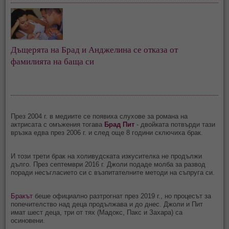
Дъщерята на Брад и Анджелина се отказа от
фамилията на баща си
През 2004 г. в медиите се появиха слухове за романа на
актрисата с омъжения тогава
Брад Пит
- двойката потвърди тази
връзка едва през 2006 г. и след още 8 години сключиха брак.
И този трети брак на холивудската изкусителка не продължи
дълго. През септември 2016 г. Джоли подаде молба за развод
поради несъгласието си с възпитателните методи на съпруга си.
Бракът
беше официално разтрогнат през 2019 г., но процесът за
попечителство над деца продължава и до днес. Джоли и Пит
имат шест деца, три от тях (Мадокс, Пакс и Захара) са
осиновени.