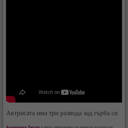
Актрисата има три развода зад гърба си
Анджелина Джоли
е била забелязана да напуска къщата на