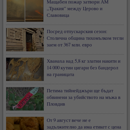
Мащабен пожар затвори АМ
„Тракия“ между Церово и
Славовица
Посред отпускарския сезон:
Столична община тихомълком тегли
заем от 367 млн. евро
Хванаха над 5,8 кг златни накити и
14 000 кутии цигари без бандерол
на границата
Петима тийнейджъри ще бъдат
обвинени за убийството на мъжа в
Пловдив
От 9 август вече не е
задължително да има етикет с цена