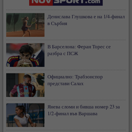
Денислава Глушкова е на 1/4-финал
в Сърбия
В Барселона: Феран Торес се
разбра с ПСЖ
Официално: Трабзонспор
представи Салах
Янева сломи и бивша номер 23 за
1/2-финал във Варшава