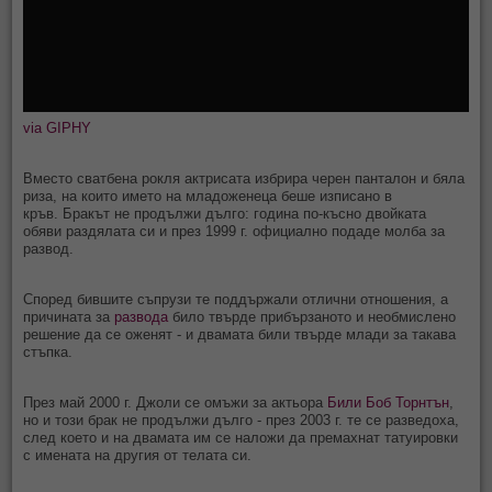
via GIPHY
Вместо сватбена рокля актрисата избрира черен панталон и бяла
риза, на които името на младоженеца беше изписано в
кръв. Бракът не продължи дълго: година по-късно двойката
обяви раздялата си и през 1999 г. официално подаде молба за
развод.
Според бившите съпрузи те поддържали отлични отношения, а
причината за
развода
било твърде прибързаното и необмислено
решение да се оженят - и двамата били твърде млади за такава
стъпка.
През май 2000 г. Джоли се омъжи за актьора
Били Боб Торнтън
,
но и този брак не продължи дълго - през 2003 г. те се разведоха,
след което и на двамата им се наложи да премахнат татуировки
с имената на другия от телата си.