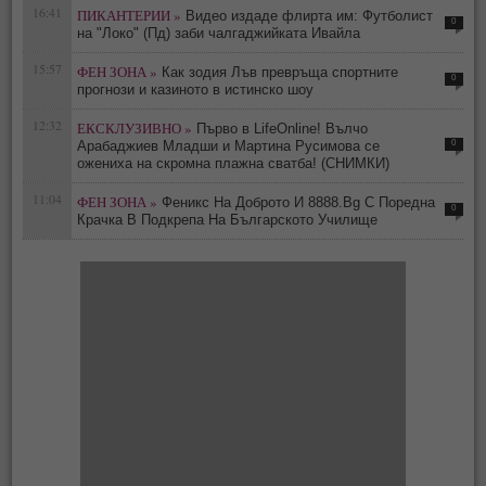
16:41
ПИКАНТЕРИИ »
Видео издаде флирта им: Футболист
0
на "Локо" (Пд) заби чалгаджийката Ивайла
15:57
ФЕН ЗОНА »
Как зодия Лъв превръща спортните
0
прогнози и казиното в истинско шоу
12:32
ЕКСКЛУЗИВНО »
Първо в LifeOnline! Вълчо
0
Арабаджиев Младши и Мартина Русимова сe
oжениха на скромна плажна сватба! (СНИМКИ)
11:04
ФЕН ЗОНА »
Феникс На Доброто И 8888.Bg С Поредна
0
Крачка В Подкрепа На Българското Училище