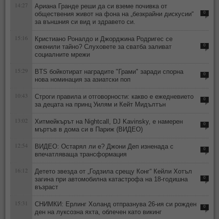
14:27
Ариана Гранде реши да си вземе почивка от
обществения живот на фона на „безкрайни дискусии“
0
за външния си вид и здравето си.
15:16
Кристиано Роналдо и Джорджина Родригес се
оженили тайно? Слуховете за сватба заливат
0
социалните мрежи
15:29
BTS бойкотират наградите "Грами" заради спорна
0
нова номинация за азиатски поп
10:43
Строги правила и отговорности: какво е ежедневието
0
за децата на принц Уилям и Кейт Мидълтън
13:02
Хитмейкърът на Nightcall, DJ Kavinsky, е намерен
0
мъртъв в дома си в Париж (ВИДЕО)
12:54
ВИДЕО: Остарял ли е? Джони Деп изненада с
0
впечатляваща трансформация
16:12
Детето звезда от „Годзила срещу Конг“ Кейли Хотъл
загина при автомобилна катастрофа на 18-годишна
0
възраст
15:31
СНИМКИ: Ерлинг Холанд отпразнува 26-ия си рожден
0
ден на луксозна яхта, облечен като викинг