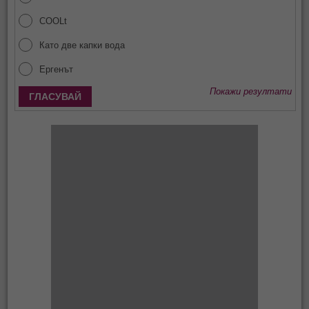
COOLt
Като две капки вода
Ергенът
Покажи резултати