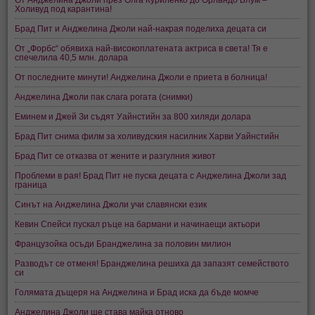
Холивуд под карантина!
Брад Пит и Анджелина Джоли най-накрая поделиха децата си
От „Форбс“ обявиха най-високоплатената актриса в света! Тя е
спечелила 40,5 млн. долара
От последните минути! Анджелина Джоли е приета в болница!
Анджелина Джоли пак слага рогата (снимки)
Еминем и Джей Зи съдят Уайнстийн за 800 хиляди долара
Брад Пит снима филм за холивудския насилник Харви Уайнстийн
Брад Пит се отказва от жените и разгулния живот
Проблеми в рая! Брад Пит не пуска децата с Анджелина Джоли зад
граница
Синът на Анджелина Джоли учи славянски език
Кевин Спейси пускал ръце на бармани и начинаещи актьори
Французойка осъди Бранджелина за половин милион
Разводът се отменя! Бранджелина решиха да запазят семейството
си
Голямата дъщеря на Анджелина и Брад иска да бъде момче
Анджелина Джоли ще става майка отново