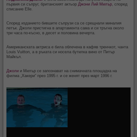
първия си съпруг, британският актьор
Джони Лий Милър
, според
списание Elle.
Според изданието бившите съпрузи са се срещнали миналия
петък. Джоли пристигна в апартамента сама и си тръгна около
три часа по-късно, в десет и половина вечерта.
Американската актриса е била облечена в кафяв тренчкот, чанта
Louis Vuitton, а в ръката си носела бутилка вино от Питър
Майкъл.
Джоли
и Милър се запознават на снимачната площадка на
филма „Хакери“ през 1995 г. и се женят през март 1996 г.