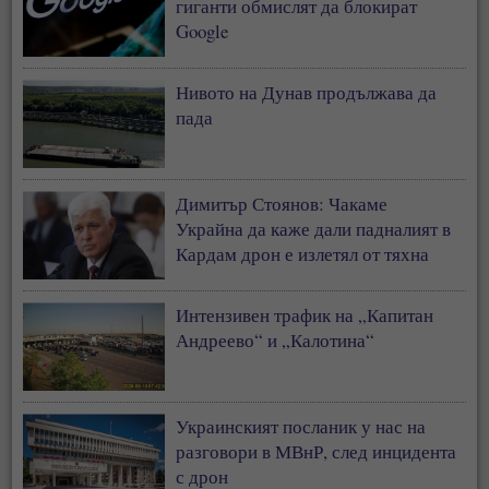
гиганти обмислят да блокират
Google
Нивото на Дунав продължава да
пада
Димитър Стоянов: Чакаме
Украйна да каже дали падналият в
Кардам дрон е излетял от тяхна
територия
Интензивен трафик на „Капитан
Андреево“ и „Калотина“
Украинският посланик у нас на
разговори в МВнР, след инцидента
с дрон