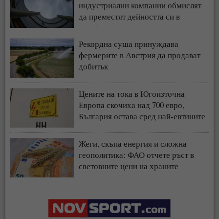
индустриални компании обмислят
да преместят дейността си в
чужбина
Рекордна суша принуждава
фермерите в Австрия да продават
добитък
Цените на тока в Югоизточна
Европа скочиха над 700 евро,
България остава сред най-евтините
пазари
Жеги, скъпа енергия и сложна
геополитика: ФАО отчете ръст в
световните цени на храните