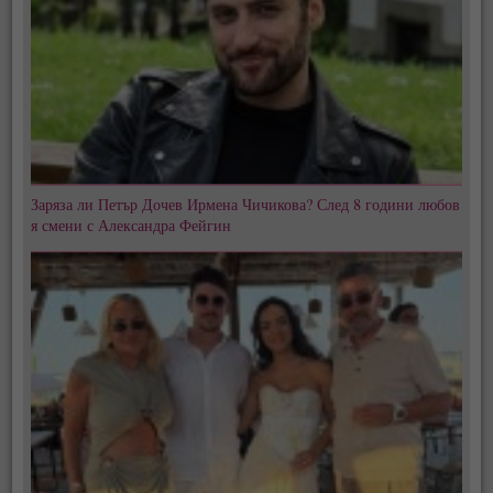
Заряза ли Петър Дочев Ирмена Чичикова? След 8 години любов
я смени с Александра Фейгин