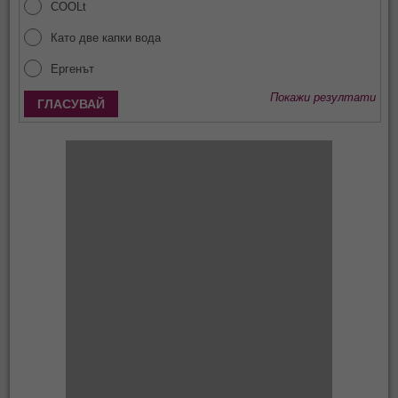
COOLt
Като две капки вода
Ергенът
Покажи резултати