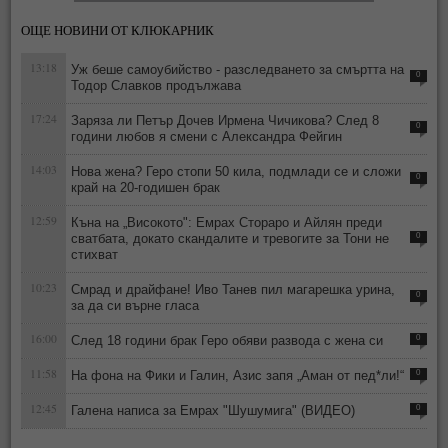
ОЩЕ НОВИНИ ОТ КЛЮКАРНИК
13:18
Уж беше самоубийство - разследването за смъртта на
0
Тодор Славков продължава
17:24
Заряза ли Петър Дочев Ирмена Чичикова? След 8
0
години любов я смени с Александра Фейгин
14:03
Нова жена? Геро стопи 50 кила, подмлади се и сложи
0
край на 20-годишен брак
12:59
Къна на „Високото": Емрах Стораро и Айлян преди
сватбата, докато скандалите и тревогите за Тони не
0
стихват
10:23
Смрад и драйфане! Иво Танев пил магарешка урина,
0
за да си върне гласа
16:00
След 18 години брак Геро обяви развода с жена си
0
11:58
На фона на Фики и Галин, Азис запя „Аман от пед*ли!“
0
12:45
Галена написа за Емрах "Шушумига" (ВИДЕО)
0