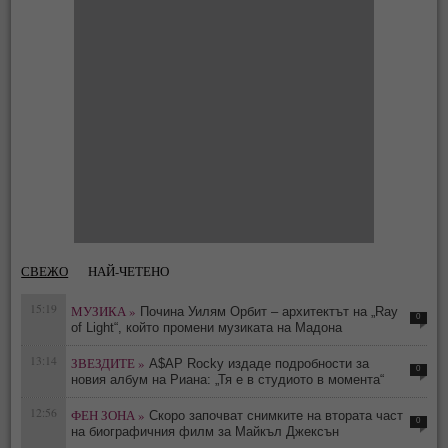
СВЕЖО
НАЙ-ЧЕТЕНО
15:19
МУЗИКА »
Почина Уилям Орбит – архитектът на „Ray
0
of Light“, който промени музиката на Мадона
13:14
ЗВЕЗДИТЕ »
A$AP Rocky издаде подробности за
0
новия албум на Риана: „Тя е в студиото в момента“
12:56
ФЕН ЗОНА »
Скоро започват снимките на втората част
0
на биографичния филм за Майкъл Джексън