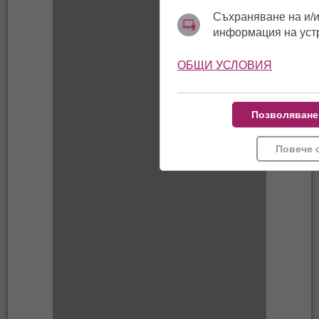
Съхраняване на и/и
информация на уст
ОБЩИ УСЛОВИЯ
Позволяване
Повече 