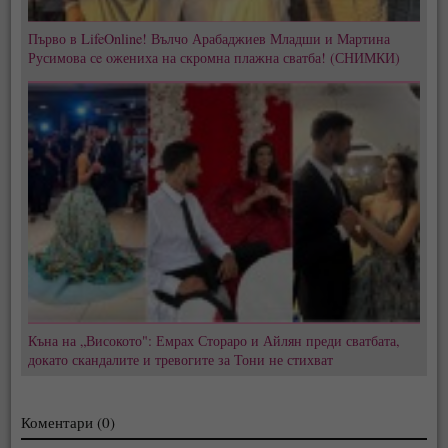
Първо в LifeOnline! Вълчо Арабаджиев Младши и Мартина
Русимова сe oжениха на скромна плажна сватба! (СНИМКИ)
Къна на „Високото": Емрах Стораро и Айлян преди сватбата,
докато скандалите и тревогите за Тони не стихват
Коментари (0)