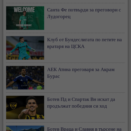
Санта Фе потвърди за преговори с
Лудогорец
Клуб от Бундеслигата по петите на
вратаря на ЦСКА
АЕК Атина преговаря за Акрам
Бурас
Ботев Пд и Спартак Вн искат да
продължат победния си ход
Ботев Враца и Славия в търсене на