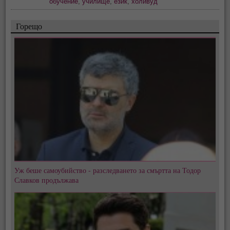
обучение
,
училище
,
език
,
холивуд
Горещо
Уж беше самоубийство - разследването за смъртта на Тодор
Славков продължава