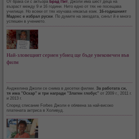
От брака си с актьора
Брад Пит
,
Джоли има шест деца на
възраст между 9 и 16 години. Нито едно от тях не посещава
училище. Но всеки от тях изучава някакъв език.
16-годишният
Мадокс е избрал руски
. По думите на звездата, синът й е много
успешен в учението.
Най-зловещият сериен убиец ще бъде увековечен във
филм
Анджелина Джоли се снима в десетки филми.
За работата си,
тя има "Оскар" и три награди "Златен глобус"
от 2009 г., 2011 г.
и 2013 г.
Според списание Forbes Джоли е обявена за най-високо
платената актриса в Холивуд.