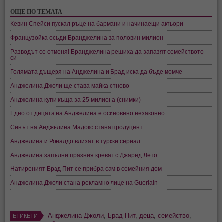
ОЩЕ ПО ТЕМАТА
Кевин Спейси пускал ръце на бармани и начинаещи актьори
Французойка осъди Бранджелина за половин милион
Разводът се отменя! Бранджелина решиха да запазят семейството
си
Голямата дъщеря на Анджелина и Брад иска да бъде момче
Анджелина Джоли ще става майка отново
Анджелина купи къща за 25 милиона (снимки)
Едно от децата на Анджелина е осиновено незаконно
Синът на Анджелина Мадокс стана продуцент
Анджелина и Роналдо влизат в турски сериал
Анджелина запълни празния креват с Джаред Лето
Натиреният Брад Пит се прибра сам в семейния дом
Анджелина Джоли стана рекламно лице на Guerlain
Анджелина Джоли
,
Брад Пит
,
деца
,
семейство
,
ЕТИКЕТИ