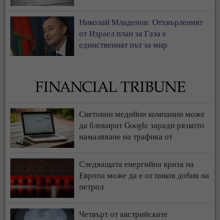
Николай Младенов: Отхвърленият
от Израел план за Газа е
единственият път за мир
Световни медийни компании може
да блокират Google заради рязкото
намаляване на трафика от
търсачката и навлизането на ИИ
Следващата енергийна криза на
Европа може да е от пиков добив на
петрол
Четвърт от австрийските