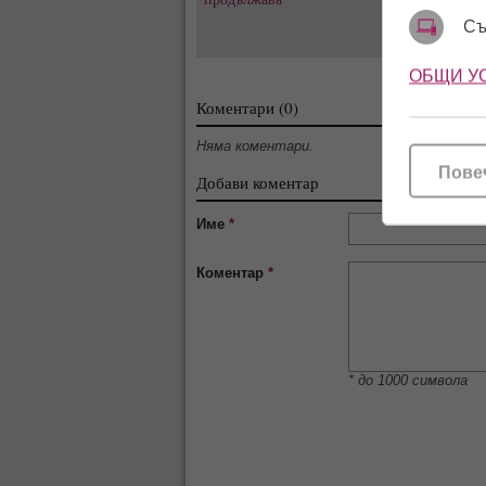
Съ
ОБЩИ У
Коментари (0)
Няма коментари.
Пове
Добави коментар
Име
*
Коментар
*
* до 1000 символа