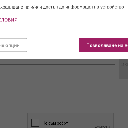
16:0
скромна плажна сватба!
за Тони не стихват
храняване на и/или достъп до информация на устройство
(СНИМКИ)
СЛОВИЯ
15:0
12:5
че опции
Позволяване на в
13:0