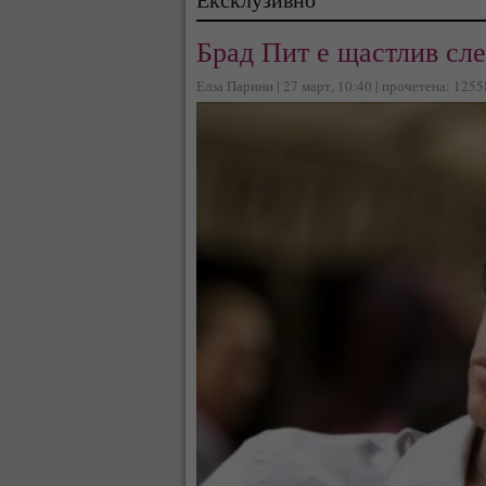
Брад Пит е щастлив сле
Елза Парини | 27 март, 10:40 | прочетена: 1255