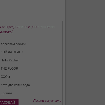
кое предаване сте разочаровани
-много?
Харесвам всички!
КОЙ ДА ЗНАЕ?
Hell's Kitchen
THE FLOOR
COOLt
Като две капки вода
Ергенът
Покажи резултати