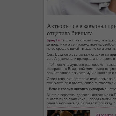
Актьорът се е завърнал при
отцепила бившата
Брад Пит
е щастлив отново след развода 
актьор
, и сега се наслаждавал на свободн
не се среща с никой - макар че сега има п
Сега Брад се е върнал към
старите си пр
си с Анджелина, и прекарва много време в
- Той постигна душевно равновесие – казва
приоритет за Брад - най-малко след скорош
връщат отново в живота му и е щастлив с 
Освен това, актьорът вече имат време за с
мускулите си и възстановява върховата с
-
Вече е свалил няколко килограма
- отбе
Много е вероятно, доброто настроение на 
е
настъпило примири
е. Според близки, о
отново започнаха да разговарят помежду си
Изловиха 