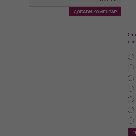
От 
най