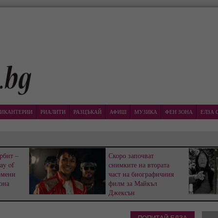
ИКАНТЕРИИ
РИАЛИТИ
РАЗЦЪКАЙ
АФИШ
МУЗИКА
ФЕН ЗОНА
ЕЛЗА 
рбит –
Скоро започват
ay of
снимките на втората
омени
част на биографичния
она
филм за Майкъл
Джексън