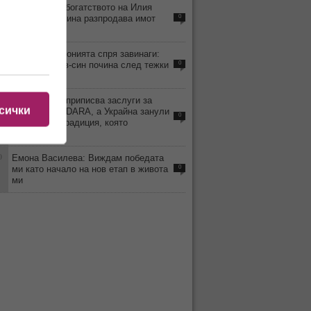
6
Стопи ли се богатството на Илия
Павлов? Дарина разпродава имот
0
след имот!
1
Перото на иронията спря завинаги:
Любен Дилов-син почина след тежки
0
усложнения
8
Киркоров си приписва заслуги за
сички
победата на DARA, а Украйна занули
0
България - традиция, която
продължава!
0
Емона Василева: Виждам победата
ми като начало на нов етап в живота
0
ми