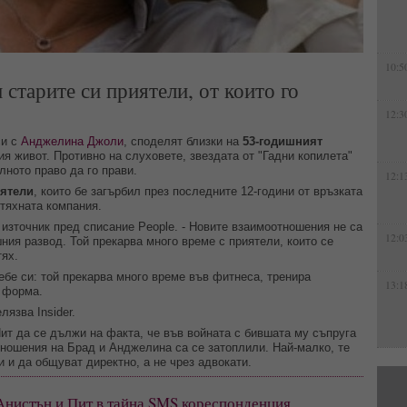
10:5
 старите си приятели, от които го
12:3
си с
Анджелина Джоли
, споделят близки на
53-годишният
ия живот. Противно на слуховете, звездата от "Гадни копилета"
ълното право да го прави.
12:1
иятели
, които бе загърбил през последните 12-години от връзката
 тяхната компания.
 източник пред списание People. - Новите взаимоотношения не са
12:0
ния развод. Той прекарва много време с приятели, които се
тях.
ебе си: той прекарва много време във фитнеса, тренира
13:1
и форма.
лязва Insider.
Пит да се дължи на факта, че във войната с бившата му съпруга
тношения на Брад и Анджелина са се затоплили. Най-малко, те
 и да общуват директно, а не чрез адвокати.
Анистън и Пит в тайна SMS кореспонденция