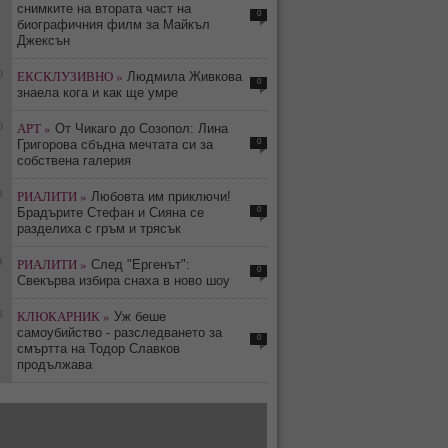
снимките на втората част на
0
биографичния филм за Майкъл
Джексън
0
ЕКСКЛУЗИВНО »
Людмила Живкова
0
знаела кога и как ще умре
0
АРТ »
От Чикаго до Созопол: Лина
0
Григорова сбъдна мечтата си за
собствена галерия
3
РИАЛИТИ »
Любовта им приключи!
0
Брадърите Стефан и Сияна се
разделиха с гръм и трясък
3
РИАЛИТИ »
След "Ергенът":
0
Свекърва избира снаха в ново шоу
8
КЛЮКАРНИК »
Уж беше
самоубийство - разследването за
0
смъртта на Тодор Славков
продължава