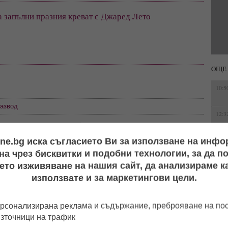
 запълни празния креват с Джаред Лето
ОЩЕ 
10:5
азвод
12:3
ine.bg иска съгласието Ви за използване на инф
а чрез бисквитки и подобни технологии, за да 
13:1
ето изживяване на нашия сайт, да анализираме ка
използвате и за маркетингови цели.
16:0
р Дочев
Първо в LifeOnline!
Къна на „Високото":
рсонализирана реклама и съдържание, преброяване на п
ва? След
Вълчо Арабаджиев
Емрах Стораро и Айлян
източници на трафик
в я смени
Младши и Мартина
преди сватбата, докато
Фейгин
Русимова сe oжениха на
скандалите и тревогите