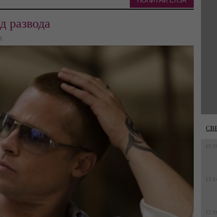
ПОПИТАЙ ЕЛЗА
д развода
8
СВ
15:1
13:1
12:5