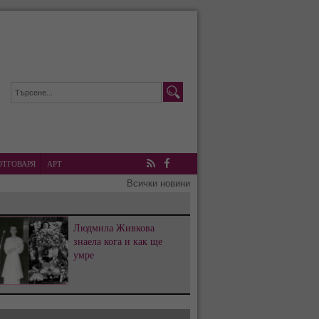
ОТГОВАРЯ
АРТ
RSS
Facebook
Всички новини
Людмила Живкова
знаела кога и как ще
умре