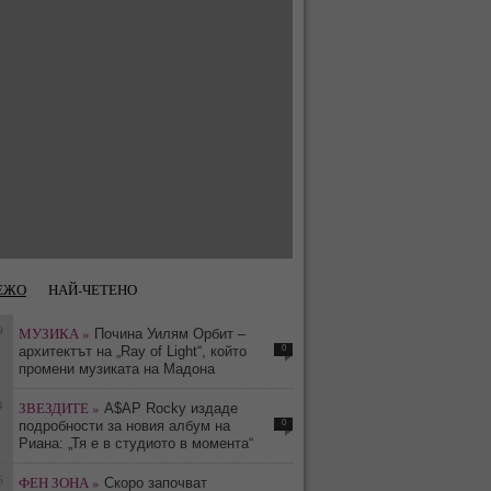
ЕЖО
НАЙ-ЧЕТЕНО
9
МУЗИКА »
Почина Уилям Орбит –
0
архитектът на „Ray of Light“, който
промени музиката на Мадона
4
ЗВЕЗДИТЕ »
A$AP Rocky издаде
0
подробности за новия албум на
Риана: „Тя е в студиото в момента“
6
ФЕН ЗОНА »
Скоро започват