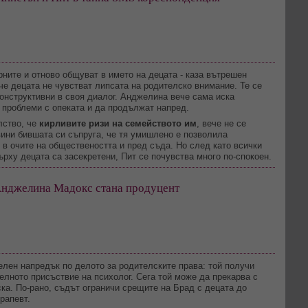
рните и отново общуват в името на децата - каза вътрешен
 че децата не чувстват липсата на родителско внимание. Те се
конструктивни в своя диалог. Анджелина вече сама иска
 проблеми с опеката и да продължат напред.
лство, че
кирливите ризи на семейството им
, вече не се
вини бившата си съпруга, че тя умишлено е позволила
 в очите на обществеността и пред съда. Но след като всички
рху децата са засекретени, Пит се почувства много по-спокоен.
Анджелина Мадокс стана продуцент
елен напредък по делото за родителските права: той получи
лното присъствие на психолог. Сега той може да прекарва с
ска. По-рано, съдът ограничи срещите на Брад с децата до
рапевт.