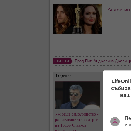
Анджелина
Брад Пит
,
Анджелина Джоли
,
р
ЕТИКЕТИ
Горещо
LifeOnl
събиран
ваш
Уж беше самоубийство -
Заряза ли Петъ
Пе
разследването за смъртта
Ирмена Чичико
и 
на Тодор Славков
8 години любо
продължава
с Александра 