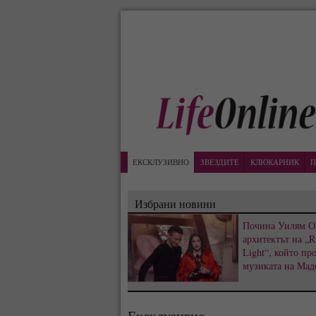
ЕКСКЛУЗИВНО
ЗВЕЗДИТЕ
КЛЮКАРНИК
П
Избрани новини
Почина Уилям О
архитектът на „R
Light“, който пр
музиката на Мад
Ексклузивно