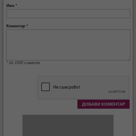
Име
*
Коментар
*
* до 1000 символа