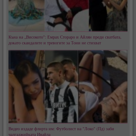
Къна на „Високото": Емрах Стораро и Айлян преди сватбата,
докато скандалите и тревогите за Тони не стихват
Видео издаде флирта им: Футболист на "Локо" (Пд) заби
чалгаджийката Ивайла