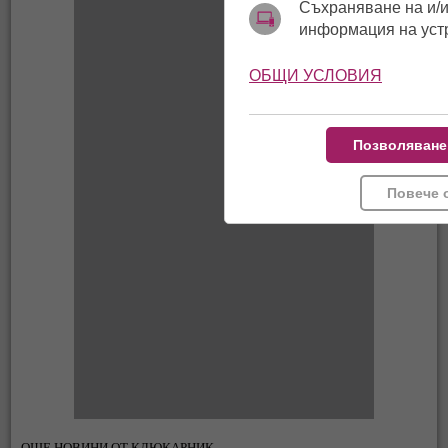
Съхраняване на и/и
информация на уст
ОБЩИ УСЛОВИЯ
Позволяване
Повече 
ОЩЕ НОВИНИ ОТ КЛЮКАРНИК