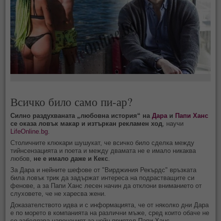
Всичко било само пи-ар?
Силно раздухваната „любовна история“ на
Дара
и
Папи Ханс
се оказа ловък макар и изтъркан рекламен ход
, научи
LifeOnline.bg
.
Столичните клюкари шушукат, че всичко било сделка между
тийнсензацията и поета и между двамата не е имало никаква
любов,
не е имало даже и Кекс
.
За Дара и нейните шефове от "Вирджиния Рекърдс" връзката
била ловък трик да задържат интереса на подрастващите си
фенове, а за Папи Ханс лесен начин да отклони вниманието от
слуховете, че не харесва жени.
Доказателството идва и с информацията, че от няколко дни Дара
е по морето в компанията на различни мъже, сред които обаче не
се забелязва нароченият за нейн приятел Папи Ханс.