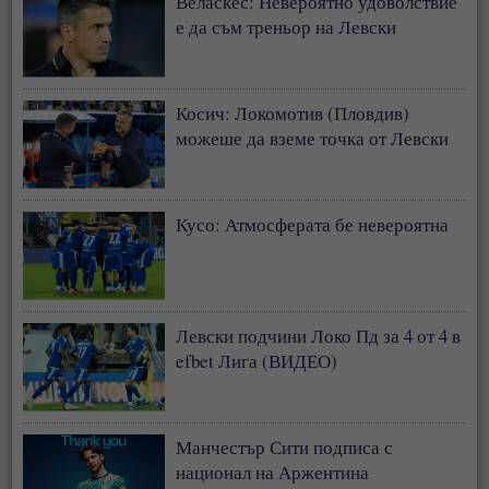
Веласкес: Невероятно удоволствие
е да съм треньор на Левски
Косич: Локомотив (Пловдив)
можеше да вземе точка от Левски
Кусо: Атмосферата бе невероятна
Левски подчини Локо Пд за 4 от 4 в
efbet Лига (ВИДЕО)
Манчестър Сити подписа с
национал на Аржентина