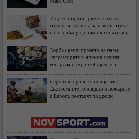
Muse Code
И през второто тримесечие на
годината: Къщата запазва статута
си на най-предпочитаното жилище
у нас
Борба срещу прането на пари:
Регулаторите в Япония затягат
контрола на криптоборсите в
страната
Сериозна пропаст в защитата:
Екстремните горещини и пожарите
в Европа поставят под риск
застрахователния модел