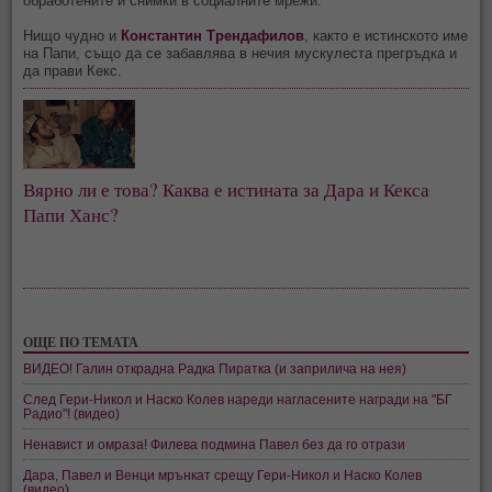
обработените й снимки в социалните мрежи.
Нищо чудно и
Константин Трендафилов
, както е истинското име
на Папи, също да се забавлява в нечия мускулеста прегръдка и
да прави Кекс.
Вярно ли е това? Каква е истината за Дара и Кекса
Папи Ханс?
ОЩЕ ПО ТЕМАТА
ВИДЕО! Галин открадна Радка Пиратка (и заприлича на нея)
След Гери-Никол и Наско Колев нареди нагласените награди на "БГ
Радио"! (видео)
Ненавист и омраза! Филева подмина Павел без да го отрази
Дара, Павел и Венци мрънкат срещу Гери-Никол и Наско Колев
(видео)