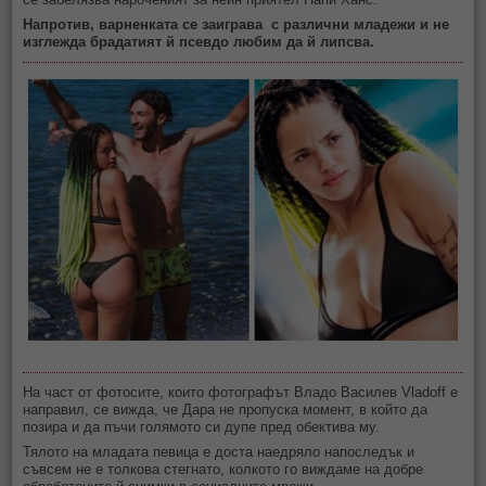
Напротив, варненката се заиграва с различни младежи и не
изглежда брадатият й псевдо любим да й липсва.
На част от фотосите, които фотографът Владо Василев Vladoff е
направил, се вижда, че Дара не пропуска момент, в който да
позира и да пъчи голямото си дупе пред обектива му.
Тялото на младата певица е доста наедряло напоследък и
съвсем не е толкова стегнато, колкото го виждаме на добре