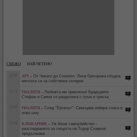
СВЕЖО
НАЙ-ЧЕТЕНО
12:30
АРТ »
От Чикаго до Созопол: Лина Григорова сбъдна
0
мечтата си за собствена галерия
12:13
РИАЛИТИ »
Любовта им приключи! Брадърите
0
Стефан и Сияна се разделиха с гръм и трясък
12:03
РИАЛИТИ »
След "Ергенът": Свекърва избира снаха в
0
ново шоу
13:18
КЛЮКАРНИК »
Уж беше самоубийство -
0
разследването за смъртта на Тодор Славков
продължава