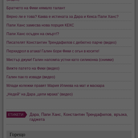
Братчето на Фики нямало талант
Вярно ли е това? Каква е истината за Дара и Кекса Папи Ханс?
Папи Ханс замесва нова порция КЕКС
Папи Ханс осъден на смърт!?
Писателят Константин Трендафилов с дебютно парче (видео)
Перхидрол в атака! Галин бори Фики с огън в косите!
Мистър джуки! Галин напомпа устни като силиконка (снимки)
Вижте патето на Фики (видео)
Галин пак го извади (видео)
Млади колежки правят Мария Илиева на мат и маскара
„Недей“ на Дара „цепи мрака“ (видео)
Дара
,
Папи Ханс
,
Константин Трендафилов
,
връзка
,
ЕТИКЕТИ
гаджета
Горещо