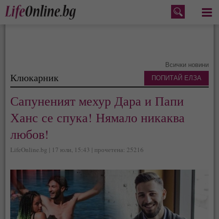
Меню
Всички новини
Клюкарник
ПОПИТАЙ ЕЛЗА
Сапуненият мехур Дара и Папи
Ханс се спука! Нямало никаква
любов!
LifeOnline.bg | 17 юли, 15:43 | прочетена: 25216