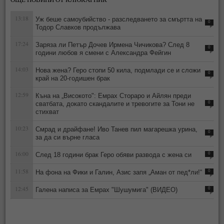
13:18
Уж беше самоубийство - разследването за смъртта на
0
Тодор Славков продължава
17:24
Заряза ли Петър Дочев Ирмена Чичикова? След 8
0
години любов я смени с Александра Фейгин
14:03
Нова жена? Геро стопи 50 кила, подмлади се и сложи
0
край на 20-годишен брак
12:59
Къна на „Високото": Емрах Стораро и Айлян преди
сватбата, докато скандалите и тревогите за Тони не
0
стихват
10:23
Смрад и драйфане! Иво Танев пил магарешка урина,
0
за да си върне гласа
16:00
След 18 години брак Геро обяви развода с жена си
0
11:58
На фона на Фики и Галин, Азис запя „Аман от пед*ли!“
0
12:45
Галена написа за Емрах "Шушумига" (ВИДЕО)
0