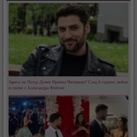
Заряза ли Петър Дочев Ирмена Чичикова? След 8 години любов
я смени с Александра Фейгин