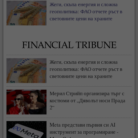
Жеги, скъпа енергия и сложна
геополитика: ФАО отчете ръст в
световните цени на храните
Жеги, скъпа енергия и сложна
геополитика: ФАО отчете ръст в
световните цени на храните
Мерил Стрийп организира търг с
костюми от „Дяволът носи Прада
2“
Meta представи първия си AI
инструмент за програмиране -