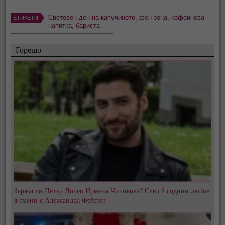
Световен ден на капучиното
,
фен зона
,
кофеинова
ЕТИКЕТИ
напитка
,
бариста
Горещо
Заряза ли Петър Дочев Ирмена Чичикова? След 8 години любов
я смени с Александра Фейгин