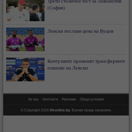
Трети столичен тест за Локомотив
(София)
Левски постави цена на Вуцов
Контузиите променят трансферните
планове на Левски
За нас
Контакти
Реклама
Общи условия
© Copyright 2026
lifeonline.bg
. Всички права запазени.