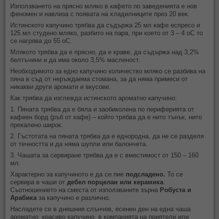
Използването на прясно мляко в кафето по заведенията е нов
феномен и навлиза с появата на хладилниците през 20 век.
Истинското капучино трябва да съдържа 25 мл кафе еспресо и
125 мл студено мляко, разбито на пара, при което от 3 – 4
o
С то
се нагрява до 55
o
С.
Млякото трябва да е прясно, да е краве, да съдържа над 3,2%
белтъчини и да има около 3,5% масленост.
Необходимото за едно капучино количество мляко се разбива на
пяна в съд от неръждаема стомана, за да няма примеси от
никакви други аромати и вкусове.
Как трябва да изглежда истинското ароматно капучино:
1. Пяната трябва да е бяла и заобиколена по периферията от
кафеен борд (ръб от кафе) – който трябва да е нито тънък, нито
прекалено широк.
2. Гъстотата на пяната трябва да е еднородна, да не се разделя
от течността и да няма шупли или балончета.
3. Чашата за сервиране трябва да е с вместимост от 150 – 160
мл.
Характерно за капучиното е да се пие
подсладено.
То се
сервира в чаши от
дебел порцелан или керамика
.
Съотношението на сместа от използваните зърна
Робуста и
Арабика
за капучино е различно.
Насладете се в днешния слънчев, есенен ден на една чаша
ароматно, красиво капучино, в компанията на приятели или