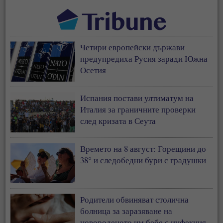
Четири европейски държави
предупредиха Русия заради Южна
Осетия
Испания постави ултиматум на
Италия за граничните проверки
след кризата в Сеута
Времето на 8 август: Горещини до
38° и следобедни бури с градушки
Родители обвиняват столична
болница за заразяване на
новороденото им бебе с инфекция