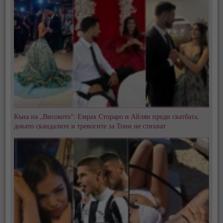
Къна на „Високото": Емрах Стораро и Айлян преди сватбата,
докато скандалите и тревогите за Тони не стихват