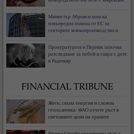
Министър Абровси поиска
извънредна помощ от ЕС за
секторите млекопроизводство и
свиневъдство
Прокуратурата в Перник започна
разследване за побой и гавра с дете
в Радомир
Жеги, скъпа енергия и сложна
геополитика: ФАО отчете ръст в
световните цени на храните
Мерил Стрийп организира търг с