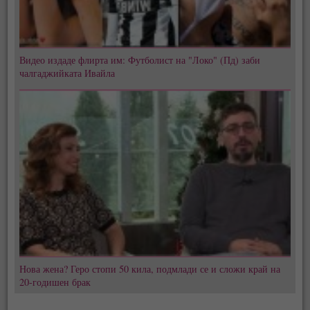
Видео издаде флирта им: Футболист на "Локо" (Пд) заби
чалгаджийката Ивайла
Нова жена? Геро стопи 50 кила, подмлади се и сложи край на
20-годишен брак