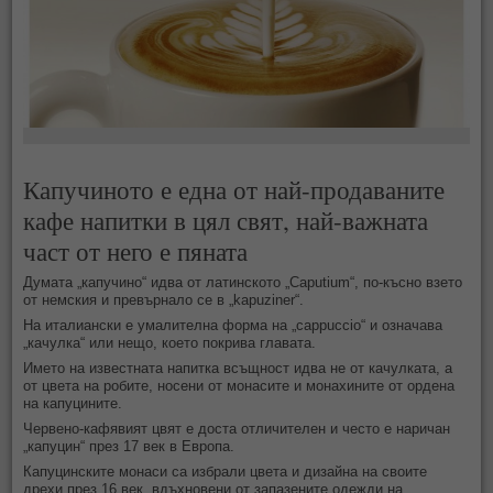
Капучиното е една от най-продаваните
кафе напитки в цял свят, най-важната
част от него е пяната
Думата „капучино“ идва от латинското „Caputium“, по-късно взето
от немския и превърнало се в „kapuziner“.
На италиански е умалителна форма на „cappuccio“ и означава
„качулка“ или нещо, което покрива главата.
Името на известната напитка всъщност идва не от качулката, а
от цвета на робите, носени от монасите и монахините от ордена
на капуцините.
Червено-кафявият цвят е доста отличителен и често е наричан
„капуцин“ през 17 век в Европа.
Капуцинските монаси са избрали цвета и дизайна на своите
дрехи през 16 век, вдъхновени от запазените одежди на