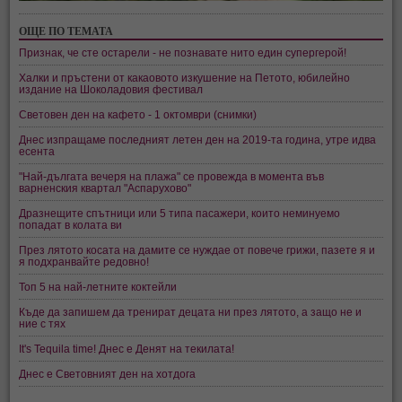
ОЩЕ ПО ТЕМАТА
Признак, че сте остарели - не познавате нито един супергерой!
Халки и пръстени от какаовото изкушение на Петото, юбилейно
издание на Шоколадовия фестивал
Световен ден на кафето - 1 октомври (снимки)
Днес изпращаме последният летен ден на 2019-та година, утре идва
есента
"Най-дългата вечеря на плажа" се провежда в момента във
варненския квартал "Аспарухово"
Дразнещите спътници или 5 типа пасажери, които неминуемо
попадат в колата ви
През лятото косата на дамите се нуждае от повече грижи, пазете я и
я подхранвайте редовно!
Топ 5 на най-летните коктейли
Къде да запишем да тренират децата ни през лятото, а защо не и
ние с тях
It's Tequila time! Днес е Денят на текилата!
Днес е Световният ден на хотдога