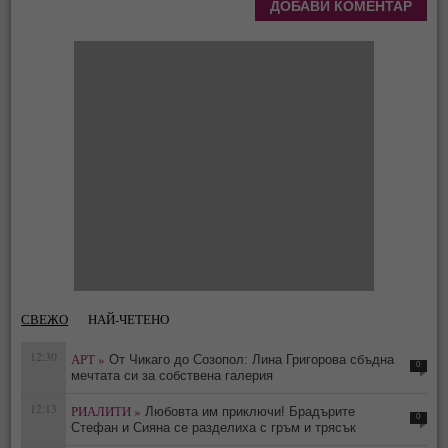
СВЕЖО
НАЙ-ЧЕТЕНО
12:30
АРТ »
От Чикаго до Созопол: Лина Григорова сбъдна
0
мечтата си за собствена галерия
12:13
РИАЛИТИ »
Любовта им приключи! Брадърите
0
Стефан и Сияна се разделиха с гръм и трясък