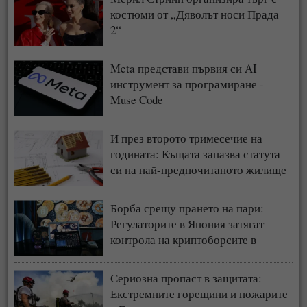
костюми от „Дяволът носи Прада
2“
Meta представи първия си AI
инструмент за програмиране -
Muse Code
И през второто тримесечие на
годината: Къщата запазва статута
си на най-предпочитаното жилище
у нас
Борба срещу прането на пари:
Регулаторите в Япония затягат
контрола на криптоборсите в
страната
Сериозна пропаст в защитата:
Екстремните горещини и пожарите