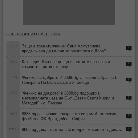
ОЩЕ НОВИНИ ОТ ФЕН ЗОНА
11:49
Защо е това мълчание: Саня Армутлиева
0
продължава да мълчи за раздялата с Дара?
15:57
Как зодия Лъв превръща спортните прогнози и
0
казиното в истинско шоу
11:04
Феникс На Доброто И 8888.Bg С Поредна Крачка В
0
Подкрепа На Българското Училище
12:12
“Феникс на доброто” и 8888.bg подобриха
материалната база на ОбУ „Свети Свети Кирил и
0
Методий“ - с. Ръжена
16:16
8888.bg разширява подкрепата си към българския
0
футбол с ФК Враждебна - София
09:00
8888.bg дава старт на най-щедрия месец от годината
0