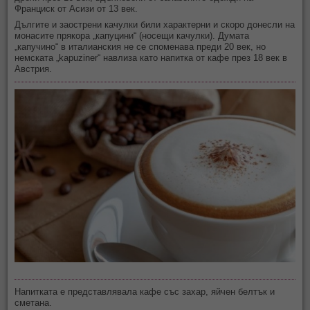
Франциск от Асизи от 13 век.
Дългите и заострени качулки били характерни и скоро донесли на
монасите прякора „капуцини“ (носещи качулки). Думата
„капучино“ в италианския не се споменава преди 20 век, но
немската „kapuziner“ навлиза като напитка от кафе през 18 век в
Австрия.
Напитката е представлявала кафе със захар, яйчен белтък и
сметана.