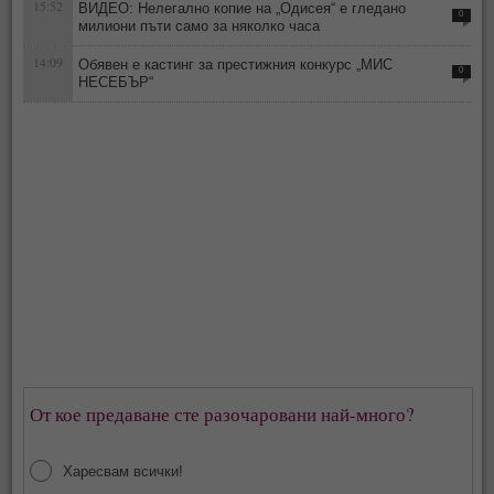
15:52
ВИДЕО: Нелегално копие на „Одисея“ е гледано
0
милиони пъти само за няколко часа
14:09
Обявен е кастинг за престижния конкурс „МИС
0
НЕСЕБЪР“
От кое предаване сте разочаровани най-много?
Харесвам всички!