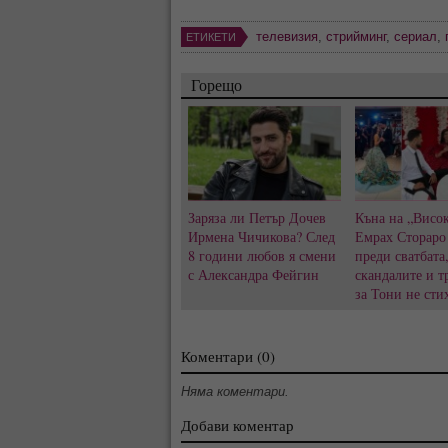
телевизия
,
стрийминг
,
сериал
,
ЕТИКЕТИ
Горещо
Заряза ли Петър Дочев
Къна на „Висок
Ирмена Чичикова? След
Емрах Стораро
8 години любов я смени
преди сватбата
с Александра Фейгин
скандалите и т
за Тони не сти
Коментари (0)
Няма коментари.
Добави коментар