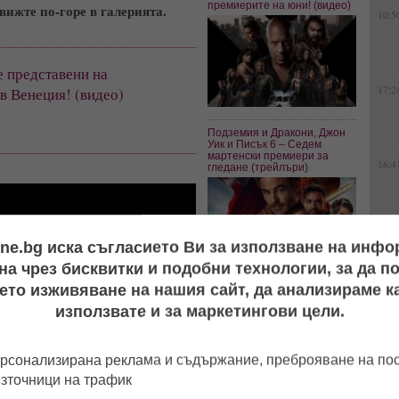
премиерите на юни! (видео)
вижте по-горе в галерията.
10:5
е представени на
17:2
в Венеция! (видео)
Подземия и Дракони, Джон
Уик и Писък 6 – Седем
мартенски премиери за
16:4
гледане (трейлъри)
15:5
ine.bg иска съгласието Ви за използване на инф
а чрез бисквитки и подобни технологии, за да 
12:3
ето изживяване на нашия сайт, да анализираме ка
Излезе трейлърът на новия
"Аватар" на Джеймс
използвате и за маркетингови цели.
Камерън (видео)
рсонализирана реклама и съдържание, преброяване на п
11:0
източници на трафик