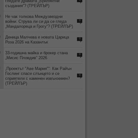
гледате драмата „Брилянтни
създания“? (ТРЕЙЛЪР)
4
Не чак толкова Междузвездни
войни: Струва ли си да се гледа
0
„Мандалореца и Грогу“? (ТРЕЙЛЪР)
3
Деница Малчева е новата Царица
0
Роза 2026 на Казанлък
4
33-годишна майка и брокер стана
0
„Мисис Пловдив“ 2026
1
„Проектът "Аве Мария"“: Как Райън
Гослинг спаси слънцето и се
0
сприятели с каменен извънземен?
(ТРЕЙЛЪР)