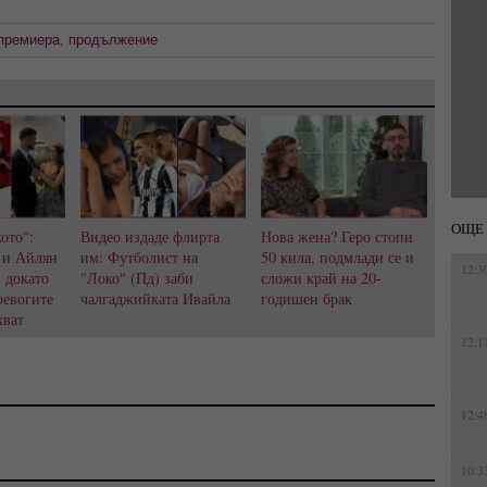
премиера
,
продължение
ОЩЕ 
ото":
Видео издаде флирта
Нова жена? Геро стопи
 и Айлян
им: Футболист на
50 кила, подмлади се и
12:3
, докато
"Локо" (Пд) заби
сложи край на 20-
ревогите
чалгаджийката Ивайла
годишен брак
хват
12:1
12:4
10:3