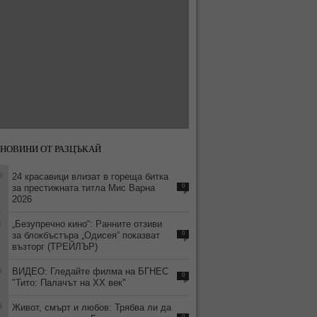
НОВИНИ ОТ РАЗЦЪКАЙ
0
24 красавици влизат в гореща битка
за престижната титла Мис Варна
0
2026
1
„Безупречно кино“: Ранните отзиви
за блокбъстъра „Одисея“ показват
0
възторг (ТРЕЙЛЪР)
8
ВИДЕО: Гледайте филма на БГНЕС
0
"Тито: Палачът на ХХ век"
3
Живот, смърт и любов: Трябва ли да
0