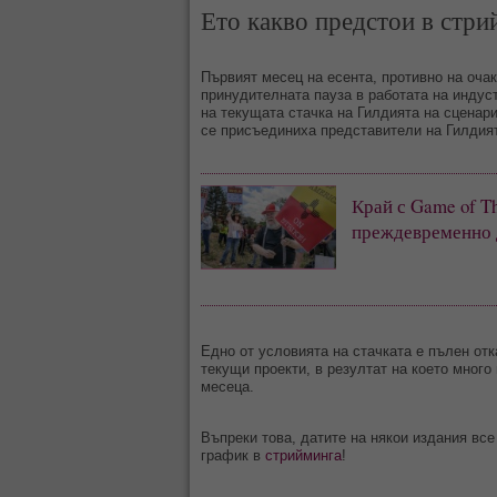
Ето какво предстои в стр
Първият месец на есента, противно на очак
принудителната пауза в работата на индус
на текущата стачка на Гилдията на сценар
се присъединиха представители на Гилдият
Край с Game of T
преждевременно д
Едно от условията на стачката е пълен отк
текущи проекти, в резултат на което много
месеца.
Въпреки това, датите на някои издания все
график в
стрийминга
!