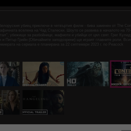
белоруския убиец приключи в четвъртия филм - бива заменен от The Conti
афичната вселена на Чад Сталески. Шоуто се развива в началото на 70-
тал", убежище за разбойници, мафиоти и убийци от цял свят. Грег Кули
 и Питър Грийн (Обичайните заподозрени) ще играят главните роли. Вси
ремиерата на сериала е планирана за 22 септември 2023 г. по Peacock