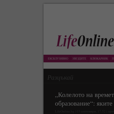
ЕКСКЛУЗИВНО
ЗВЕЗДИТЕ
КЛЮКАРНИК
П
Разцъкай
„Колелото на времет
образование“: яките
LifeOnline.bg | 03 септември, 17:52 | пр