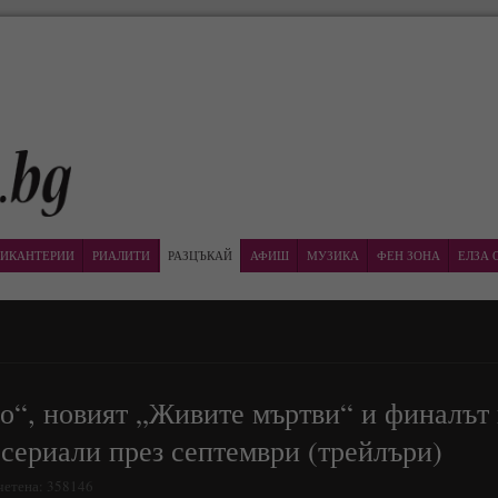
ИКАНТЕРИИ
РИАЛИТИ
РАЗЦЪКАЙ
АФИШ
МУЗИКА
ФЕН ЗОНА
ЕЛЗА 
о“, новият „Живите мъртви“ и финалът
 сериали през септември (трейлъри)
очетена: 358146