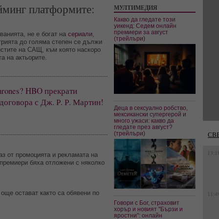
ийминг платформите:
МУЛТИМЕДИЯ
Какво да гледате този
уикенд: Седем онлайн
премиери за август
ванията, не е богат на
сериали
,
(трейлъри)
трията до голяма степен се дължи
истите на САЩ, към която наскоро
а на актьорите.
hrones? HBO прекрати
оговора с Дж. Р. Р. Мартин!
Деца в сексуално робство,
мексикански супергерой и
много ужаси: какво да
гледате през август?
(трейлъри)
СВ
13:1
аз от промоцията и рекламата на
 премиери бяха отложени с няколко
 още остават както са обявени по
11:4
Говори с Бог, страховит
хорър и новият "Бързи и
яростни": онлайн