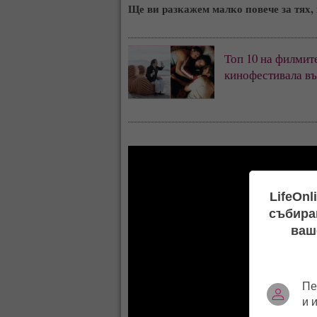
Ще ви разкажем малко повече за тях, 
Топ 10 на филмит
кинофестивала въ
LifeOnl
събиран
ваш
Пе
и 