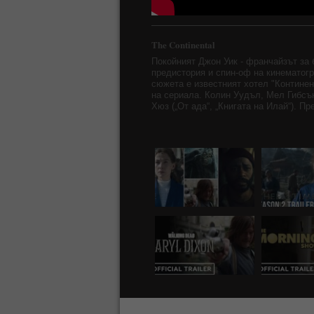
The Continental
Покойният Джон Уик - франчайзът за 
предистория и спин-оф на кинематогр
сюжета е известният хотел "Континен
на сериала. Колин Уудъл, Мел Гибсън
Хюз („От ада“, „Книгата на Илай“). П