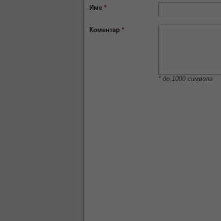
Име
*
Коментар
*
* до 1000 символа