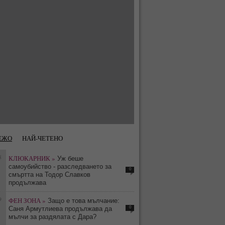
ЕЖО
НАЙ-ЧЕТЕНО
8
КЛЮКАРНИК »
Уж беше
самоубийство - разследването за
0
смъртта на Тодор Славков
продължава
9
ФЕН ЗОНА »
Защо е това мълчание:
0
Саня Армутлиева продължава да
мълчи за раздялата с Дара?