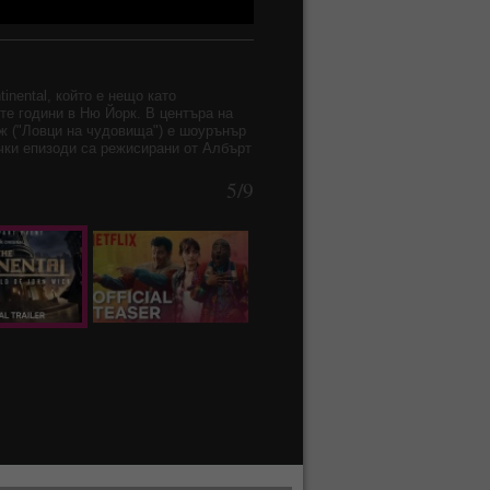
nental, който е нещо като
те години в Ню Йорк. В центъра на
дж ("Ловци на чудовища") е шоурънър
чки епизоди са режисирани от Албърт
5/9