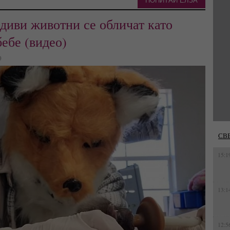
ПОПИТАЙ ЕЛЗА
 диви животни се обличат като
бебе (видео)
0
СВ
15:1
13:1
12:5