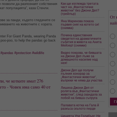
Как ще изглежда третата
е позволи да разпознаят собствения
част на „Фантастични
жат популацията“, каза Стенли.
животни“ без Джони Деп?
(трейлър)
От 
ове за панди, където гледачите се
Яна Маринова показа
най
викването на животните с хората.
първия сняг на котето си!
(снимка)
Почина единствения
enter For Giant Panda, wearing Panda
свидетел на драматичните
 poo-poo, to help the pandas go back
събития в живота на Анита
Мейзер! (снимки)
Видео показва, че бившата
.
#pandas
#protection
#wildlife
на Джони Деп лъже за
домашното насилие над
нея!
Джони Деп ще получи
пълния хонорар за
„Фантастични животни“,
и, че котките имат 276
въпреки че няма да участва
ето - Човек има само 40 от
Лишиха Джони Деп от
ролята във „Фантастични
животни“, след скандала за
побой на бивша съпруга
Палавата котка на Гала й
разкъса скъпото перде
Цицията Упи Голдбърг: Не