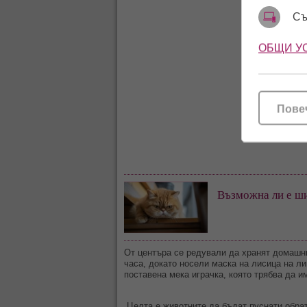
Съ
ОБЩИ У
Пове
Възможна ли е ш
От центъра се редували да хранят домашн
часа, докато носели маска на лисица на ли
поставена мека играчка, която трябва да и
„Целта е животните да бъдат пуснати обрат