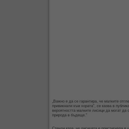
„Важно е да се гарантира, че малките отгл
привикнали към хората", се казва в публик
вероятността малките лисици да могат да с
природа в бъдеще."
Стенли каза, че лисицата е пристигнала в