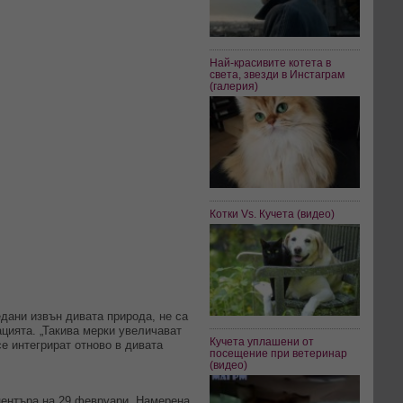
Най-красивите котета в
света, звезди в Инстаграм
(галерия)
Котки Vs. Кучета (видео)
едани извън дивата природа, не са
ацията. „Такива мерки увеличават
Кучета уплашени от
е интегрират отново в дивата
посещение при ветеринар
(видео)
 центъра на 29 февруари. Намерена