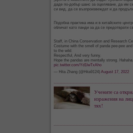
даде по-добър шанс за оцеляване, да им с
си вид, да се възпроизвеждат и да продъл
Подобна практика има и в китайските центр
обличат като панди за да се предотврати с
Staff, in China Conservation and Research C
Costume with the smell of panda pee-pee and
to the wild.
Respectful, And very funny.
Hope the pandas are mentally strong. Hahaha
pic.twitter.com/Yd1lwTxAho
— Hita Zhang (@Hita9124)
August 17, 2022
Учените са открил
изражения на лиц
тях!