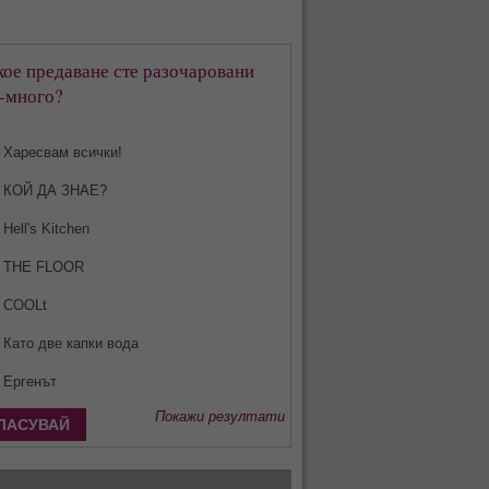
кое предаване сте разочаровани
-много?
Харесвам всички!
КОЙ ДА ЗНАЕ?
Hell's Kitchen
THE FLOOR
COOLt
Като две капки вода
Ергенът
Покажи резултати