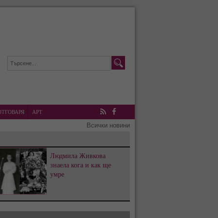
ОТГОВАРЯ
АРТ
RSS
Facebook
Всички новини
Людмила Живкова
знаела кога и как ще
умре