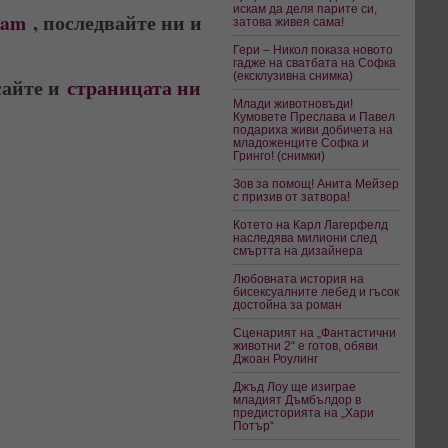
искам да деля парите си,
ram
, последвайте ни и
затова живея сама!
Гери – Никол показа новото
гадже на сватбата на Софка
(ексклузивна снимка)
сайте и
страницата ни
Млади животновъди!
Кумовете Преслава и Павел
подариха живи добичета на
младоженците Софка и
Гринго! (снимки)
Зов за помощ! Анита Мейзер
с призив от затвора!
Котето на Карл Лагерфелд
наследява милиони след
смъртта на дизайнера
Любовната история на
бисексуалните лебед и гъсок
достойна за роман
Сценарият на „Фантастични
животни 2“ е готов, обяви
Джоан Роулинг
Джъд Лоу ще изиграе
младият Дъмбълдор в
предисторията на „Хари
Потър“