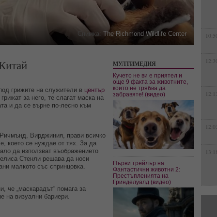
Снимка:
The Richmond Wildlife Center
10:5
 Китай
12:3
МУЛТИМЕДИЯ
Кучето не ви е приятел и
още 9 факта за животните,
които не трябва да
 под грижите на служители в
център
12:1
забравяте! (видео)
грижат за него, те слагат маска на
ата и да се върне по-лесно към
12:0
 Ричмънд, Вирджиния, прави всичко
е, което се нуждае от тях. За да
вало да използват въображението
13:1
Мелиса Стенли решава да носи
Първи трейлър на
ани малкото със спринцовка.
Фантастични животни 2:
Престъпленията на
Гринделуалд (видео)
и, че „маскарадът“ помага за
е на визуални бариери.