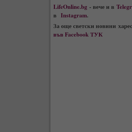
LifeOnline.bg
- вече и в
Teleg
в
Instagram
.
За още светски новини харе
във Facebook ТУК