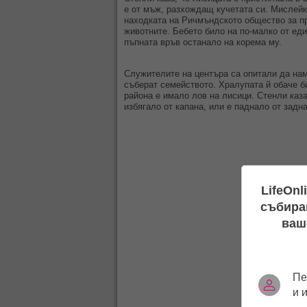
е от мъж, разхождащ кучетата си. Мислейк
находката на Ричмъндското общество за п
животните. Бебето било на по-малко от еди
пъпната връв останало на корема му.
Служителите на центъра са опитали да нам
съберат семейството. Хралупата й обаче би
района е имало лов на лисици. Стенли каза
избягало от капана, или е паднало от задн
LifeOnl
събиран
ваш
Пе
и 