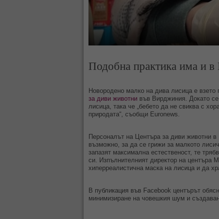
Подобна практика има и в
Новородено малко на дива лисица е взето
за диви животни
във Вирджиния. Докато се 
лисица, така че „бебето да не свиква с хор
природата“, съобщи Euronews.
Персоналът на Центъра за диви животни в
възможно, за да се грижи за малкото лисич
запазят максимална естественост, те тряб
си. Изпълнителният директор на центъра 
хиперреалистична маска на лисица и да хр
В публикация във Facebook центърът обясн
минимизиране на човешкия шум и създаван