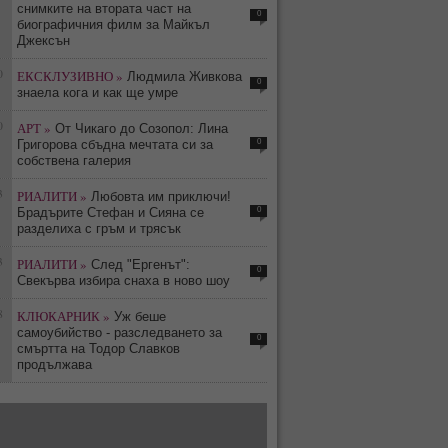
снимките на втората част на
0
биографичния филм за Майкъл
Джексън
0
ЕКСКЛУЗИВНО »
Людмила Живкова
0
знаела кога и как ще умре
0
АРТ »
От Чикаго до Созопол: Лина
0
Григорова сбъдна мечтата си за
собствена галерия
3
РИАЛИТИ »
Любовта им приключи!
0
Брадърите Стефан и Сияна се
разделиха с гръм и трясък
3
РИАЛИТИ »
След "Ергенът":
0
Свекърва избира снаха в ново шоу
8
КЛЮКАРНИК »
Уж беше
самоубийство - разследването за
0
смъртта на Тодор Славков
продължава