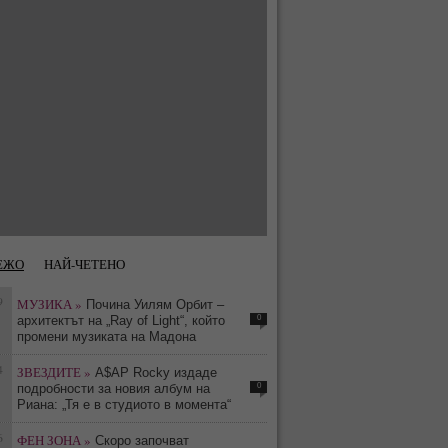
ЕЖО
НАЙ-ЧЕТЕНО
9
МУЗИКА »
Почина Уилям Орбит –
0
архитектът на „Ray of Light“, който
промени музиката на Мадона
4
ЗВЕЗДИТЕ »
A$AP Rocky издаде
0
подробности за новия албум на
Риана: „Тя е в студиото в момента“
6
ФЕН ЗОНА »
Скоро започват