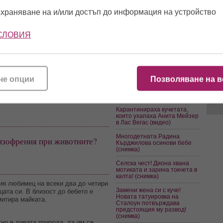
Възможна ли е шизофрения
при животните?
храняване на и/или достъп до информация на устройство
Сара Джесика Паркър взе
бездомно коте от
16:1
СЛОВИЯ
снимачната площадка на
сериала (снимка)
Мая Манолова кълне убиеца
на кучето си „Този изрод ще
09:0
си понесе последствията“
че опции
Позволяване на в
21 години затвор за
15:5
отвлечените кучета на
Лейди Гага
Карантинираха кучетата,
които ухапаха Анита Мейзер
в Лас Вегас (видео)
Многодетната Радина
изофрения при животните?
Кърджилова осинови бебе
(снимка)
Селска чест! Диона хвана
мотиката и зарина токчета в
калта! (снимка)
ия любимец на всеки два до четири
Замени жена си с куче!
цата си. В близост до бебето е
Новата татуировка на
митира майката.
Сталоун потвърждава
предстоящия му развод!
(снимка)
но в дивата природа, да им се