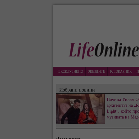
ЕКСКЛУЗИВНО
ЗВЕЗДИТЕ
КЛЮКАРНИК
П
Избрани новини
Почина Уилям О
архитектът на „R
Light“, който пр
музиката на Мад
Фен зона