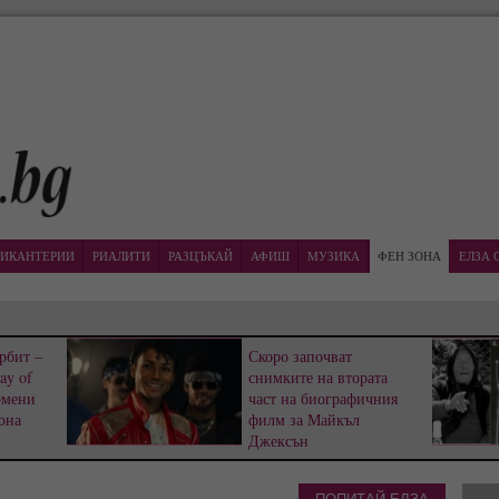
ИКАНТЕРИИ
РИАЛИТИ
РАЗЦЪКАЙ
АФИШ
МУЗИКА
ФЕН ЗОНА
ЕЛЗА 
рбит –
Скоро започват
ay of
снимките на втората
омени
част на биографичния
она
филм за Майкъл
Джексън