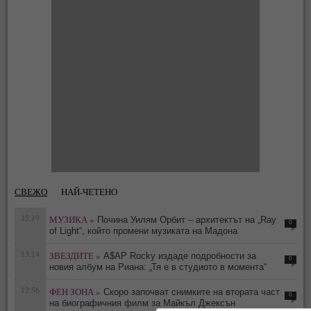
СВЕЖО
НАЙ-ЧЕТЕНО
15:19
МУЗИКА »
Почина Уилям Орбит – архитектът на „Ray
0
of Light“, който промени музиката на Мадона
13:14
ЗВЕЗДИТЕ »
A$AP Rocky издаде подробности за
0
новия албум на Риана: „Тя е в студиото в момента“
12:56
ФЕН ЗОНА »
Скоро започват снимките на втората част
0
на биографичния филм за Майкъл Джексън