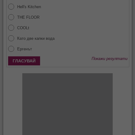
Hell's Kitchen
THE FLOOR
COOLt
Като две капки вода
Ергенът
Покажи резултати