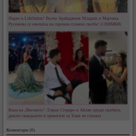
Първо в LifeOnline! Вълчо Арабаджиев Младши и Мартина
Русимова сe oжениха на скромна плажна сватба! (СНИМКИ)
Къна на „Високото": Емрах Стораро и Айлян преди сватбата,
докато скандалите и тревогите за Тони не стихват
Коментари (0)