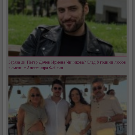
Заряза ли Петър Дочев Ирмена Чичикова? След 8 години любов
я смени с Александра Фейгин