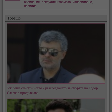
обвинение
,
сексуален тормоза
,
изнасилване
,
насилие
Горещо
Уж беше самоубийство - разследването за смъртта на Тодор
Славков продължава