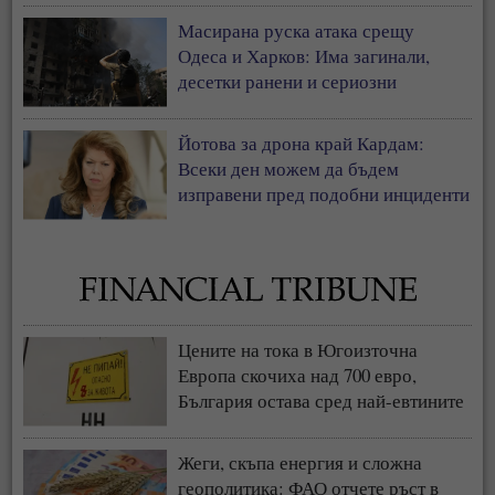
Масирана руска атака срещу
Одеса и Харков: Има загинали,
десетки ранени и сериозни
разрушения
Йотова за дрона край Кардам:
Всеки ден можем да бъдем
изправени пред подобни инциденти
Цените на тока в Югоизточна
Европа скочиха над 700 евро,
България остава сред най-евтините
пазари
Жеги, скъпа енергия и сложна
геополитика: ФАО отчете ръст в