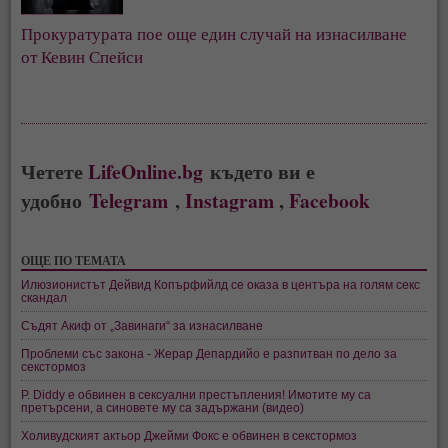
Прокуратурата пое още един случай на изнасилване
от Кевин Спейси
Четете
LifeOnline.bg
където ви е
удобно
Telegram
,
Instagram
,
Facebook
ОЩЕ ПО ТЕМАТА
Илюзионистът Дейвид Копърфийлд се оказа в центъра на голям секс
скандал
Съдят Акиф от „Завинаги“ за изнасилване
Проблеми със закона - Жерар Депардийо е разпитван по дело за
секстормоз
P. Diddy е обвинен в сексуални престъпления! Имотите му са
претърсени, а синовете му са задържани (видео)
Холивудският актьор Джейми Фокс e обвинен в секстормоз