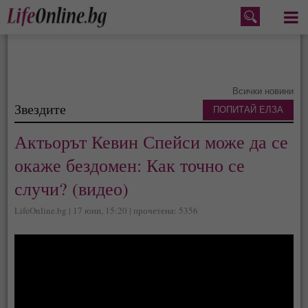
Меню
Всички новини
Звездите
ПОПИТАЙ ЕЛЗА
Актьорът Кевин Спейси може да се
окаже бездомен: Как точно се
случи? (видео)
LifeOnline.bg | 17 юни, 15:20 | прочетена: 5356