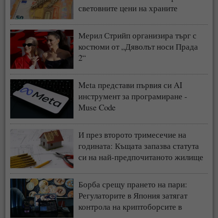
световните цени на храните
Мерил Стрийп организира търг с
костюми от „Дяволът носи Прада
2“
Meta представи първия си AI
инструмент за програмиране -
Muse Code
И през второто тримесечие на
годината: Къщата запазва статута
си на най-предпочитаното жилище
у нас
Борба срещу прането на пари:
Регулаторите в Япония затягат
контрола на криптоборсите в
страната