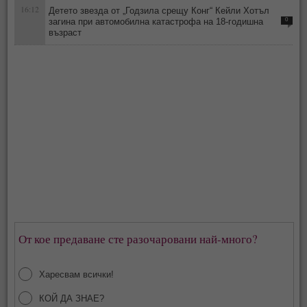
16:12
Детето звезда от „Годзила срещу Конг“ Кейли Хотъл
загина при автомобилна катастрофа на 18-годишна
0
възраст
От кое предаване сте разочаровани най-много?
Харесвам всички!
КОЙ ДА ЗНАЕ?