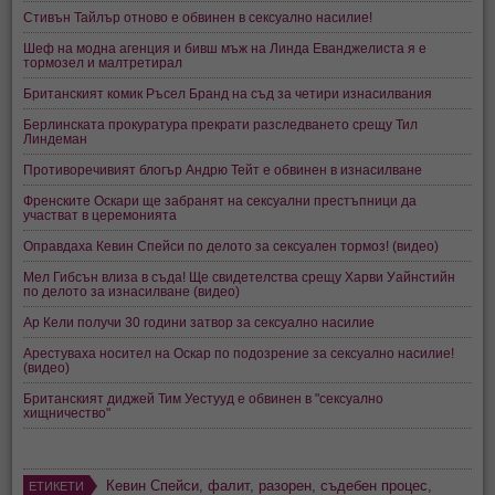
Стивън Тайлър отново е обвинен в сексуално насилие!
Шеф на модна агенция и бивш мъж на Линда Еванджелиста я е
тормозел и малтретирал
Британският комик Ръсел Бранд на съд за четири изнасилвания
Берлинската прокуратура прекрати разследването срещу Тил
Линдеман
Противоречивият блогър Андрю Тейт е обвинен в изнасилване
Френските Оскари ще забранят на сексуални престъпници да
участват в церемонията
Оправдаха Кевин Спейси по делото за сексуален тормоз! (видео)
Мел Гибсън влиза в съда! Ще свидетелства срещу Харви Уайнстийн
по делото за изнасилване (видео)
Ар Кели получи 30 години затвор за сексуално насилие
Арестуваха носител на Оскар по подозрение за сексуално насилие!
(видео)
Британският диджей Тим Уестууд е обвинен в "сексуално
хищничество"
Кевин Спейси
,
фалит
,
разорен
,
съдебен процес
,
ЕТИКЕТИ