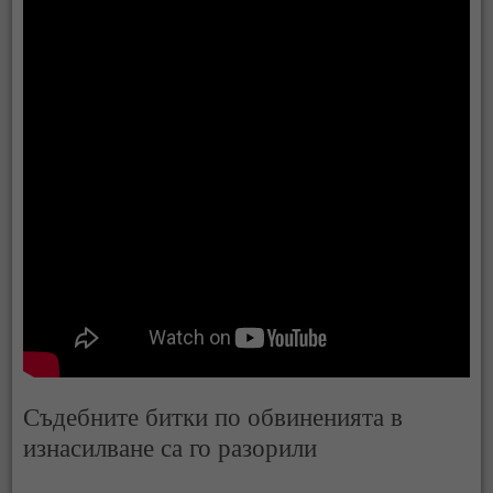
Съдебните битки по обвиненията в
изнасилване са го разорили