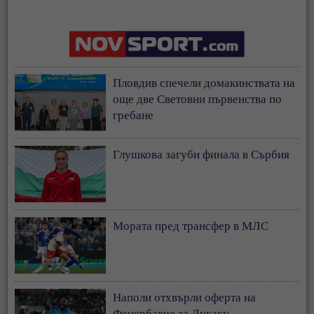
Пловдив спечели домакинствата на
още две Световни първенства по
гребане
Глушкова загуби финала в Сърбия
Мората пред трансфер в МЛС
Наполи отхвърли оферта на
Фенербахче за Лукаку