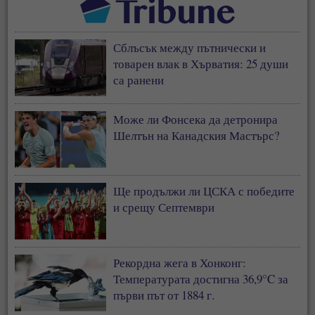
Сблъсък между пътнически и
товарен влак в Хърватия: 25 души
са ранени
Може ли Фонсека да детронира
Шелтън на Канадския Мастърс?
Ще продължи ли ЦСКА с победите
и срещу Септември
Рекордна жега в Хонконг:
Температурата достигна 36,9°C за
първи път от 1884 г.