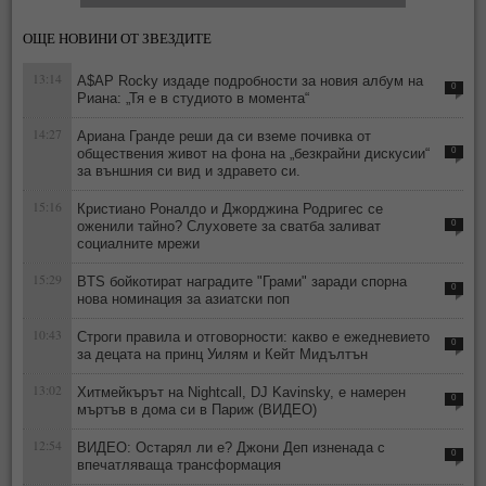
ОЩЕ НОВИНИ ОТ ЗВЕЗДИТЕ
13:14
A$AP Rocky издаде подробности за новия албум на
0
Риана: „Тя е в студиото в момента“
14:27
Ариана Гранде реши да си вземе почивка от
обществения живот на фона на „безкрайни дискусии“
0
за външния си вид и здравето си.
15:16
Кристиано Роналдо и Джорджина Родригес се
оженили тайно? Слуховете за сватба заливат
0
социалните мрежи
15:29
BTS бойкотират наградите "Грами" заради спорна
0
нова номинация за азиатски поп
10:43
Строги правила и отговорности: какво е ежедневието
0
за децата на принц Уилям и Кейт Мидълтън
13:02
Хитмейкърът на Nightcall, DJ Kavinsky, е намерен
0
мъртъв в дома си в Париж (ВИДЕО)
12:54
ВИДЕО: Остарял ли е? Джони Деп изненада с
0
впечатляваща трансформация