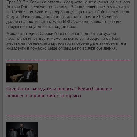
През 2017 г. Кевин се оттегли, след като беше обвинен от актьора
Антъни Рап в сексуално насилие. Заради обвинението участието
на Спейси в снимките на сериала „Къща от карти“ беше отменено.
Съдът обаче нареди на актьора да плати почти 31 милиона
долара на филмовото студио MRC, заснело сериала, поради
нарушение на условията на договора.
Миналата година Спейси беше обвинен в девет сексуални
престъпления от други мъже, за които се твърди, че са били
жертви на поведението му. Актьорът отрече да е замесен в тези
инциденти и по-късно беше оправдан по всички обвинения.
Съдебните заседатели решиха: Кевин Спейси е
невинен в обвиненията за тормоз