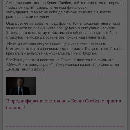
Американският актьор Кевин Спейси, който е известен от сериала
"Къща от карти", сподели, че има финансови
затруднения. Мъжът не успя да сдържи сълзите си, когато
разказа за тази ситуация.
Оказа се, че актьорът е пред фалит. Той е похарчил много пари
за адвокати по обвиненията срещу него в сексуално насилие.
Затова сега къщата му в Балтимор е обявена на търг и той се
страхува, че може да остане без покрив над главата си.
„Не съм напълно сигурен къде ще живея сега, но съм в
Балтимор, откакто започнахме да снимаме „Къща от карти“, каза
през сълзи актьорът на журналиста Пиърс Морган.
Спейси е два пъти носител на Оскар. Известен е с филмите
„Обичайните заподозрени“, „Американска красота“, „Животът на
Дейвид Гейл“ и други.
В прединфарктно състояние – Кевин Спейси е приет в
болница!