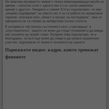
На практика музикантът живее с тежка инвалидизираща загуба на
зрение – напълно сляп с едното око и със силно намалено
зрение с другото. Лекарите и самият Елтън подчертават, че има
„някакво подобрение“ на лявото око и че се работи по иновативни
терапии, описвани като „област в процес на изследване“, така че
официално не се говори за необратима пълна слепота.
В интервюта той описва състоянието като „стресиращо“ и
„опустошително“, защото не може да гледа телевизия и да вижда
как синовете му играят спорт. Въпреки това подчертава, че е
благодарен, че все още може да свири и да изнася ограничени
участия, подпомаган от екипа и техниката на сцената.
Парижкото видео: кадри, които тревожат
феновете