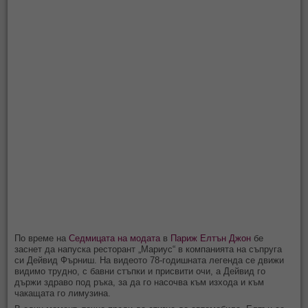
По време на
Седмицата на модата
в
Париж
Елтън Джон
бе
заснет да напуска ресторант „Мариус“ в компанията на съпруга
си Дейвид Фърниш. На видеото 78-годишната легенда се движи
видимо трудно, с бавни стъпки и присвити очи, а Дейвид го
държи здраво под ръка, за да го насочва към изхода и към
чакащата го лимузина.