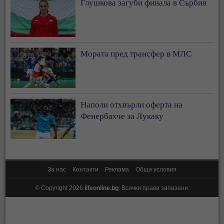
Глушкова загуби финала в Сърбия
Мората пред трансфер в МЛС
Наполи отхвърли оферта на
Фенербахче за Лукаку
За нас
Контакти
Реклама
Общи условия
© Copyright 2026
lifeonline.bg
. Всички права запазени.