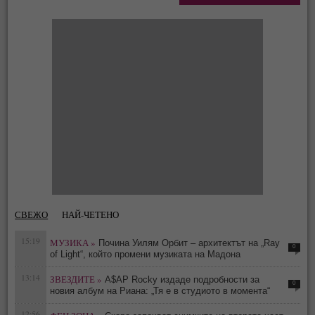
СВЕЖО
НАЙ-ЧЕТЕНО
15:19
МУЗИКА »
Почина Уилям Орбит – архитектът на „Ray
0
of Light“, който промени музиката на Мадона
13:14
ЗВЕЗДИТЕ »
A$AP Rocky издаде подробности за
0
новия албум на Риана: „Тя е в студиото в момента“
12:56