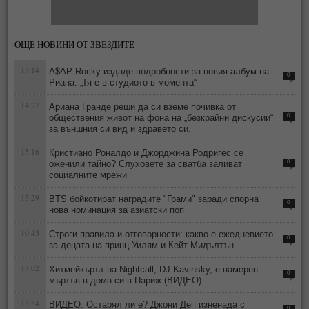
ОЩЕ НОВИНИ ОТ ЗВЕЗДИТЕ
13:14
A$AP Rocky издаде подробности за новия албум на
0
Риана: „Тя е в студиото в момента“
14:27
Ариана Гранде реши да си вземе почивка от
обществения живот на фона на „безкрайни дискусии“
0
за външния си вид и здравето си.
15:16
Кристиано Роналдо и Джорджина Родригес се
оженили тайно? Слуховете за сватба заливат
0
социалните мрежи
15:29
BTS бойкотират наградите "Грами" заради спорна
0
нова номинация за азиатски поп
10:43
Строги правила и отговорности: какво е ежедневието
0
за децата на принц Уилям и Кейт Мидълтън
13:02
Хитмейкърът на Nightcall, DJ Kavinsky, е намерен
0
мъртъв в дома си в Париж (ВИДЕО)
12:54
ВИДЕО: Остарял ли е? Джони Деп изненада с
0