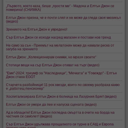
„Първото, което каза, беше „прости ми“ - Мадона и Елтън Джон се
помириха! (СНИМКА)
Елтън Джон призна, че е почти сляп и не може да гледа своя мюзикъл
(видео)
Зрението на Елтън Джон е увредено!
Сър Елтън Джон се изходи насред магазин и постави нов тренд
Не само за сън - Приемът на мелатонин може да намали риска от
загуба на зрението
Елтън Джон: „Колекционирам снимки, но мразя своите“
Стотици вещи на сър Елтън Джон отиват на търг (видео)
"Еми"-2024: триумф за "Наследници", "Мечката" и "Говеждо" - Елтън
Джон стана EGOT
Старчета разбойници! 11 рок звезди, които по своему разбраха какво
е „работещ пенсионер“
Хоспитализираха Елтън Джон в болница на Лазурния Бряг! (видео)
Елтън Джон се умори да пее и напуска сцената (видео)
Ад в облаците! Елтън Джон погледна смъртта в очите на борда на
частния си самолет! (видео)
Сър Елтън Джон удължава прощалното си турне в САЩ и Европа
(всички нови дати)