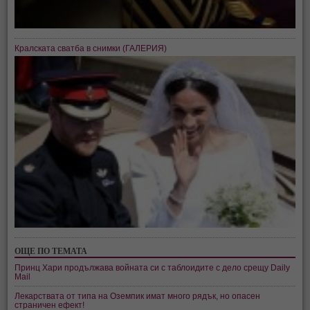
Кралската сватба в снимки (ГАЛЕРИЯ)
ОЩЕ ПО ТЕМАТА
Принц Хари продължава войната си с таблоидите с дело срещу Daily
Mail
Лекарствата от типа на Оземпик имат много рядък, но опасен
страничен ефект!