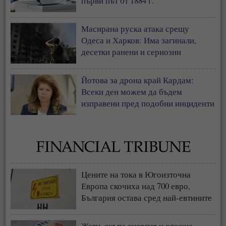
първи път от 1884 г.
Масирана руска атака срещу
Одеса и Харков: Има загинали,
десетки ранени и сериозни
разрушения
Йотова за дрона край Кардам:
Всеки ден можем да бъдем
изправени пред подобни инциденти
Цените на тока в Югоизточна
Европа скочиха над 700 евро,
България остава сред най-евтините
пазари
Жеги, скъпа енергия и сложна