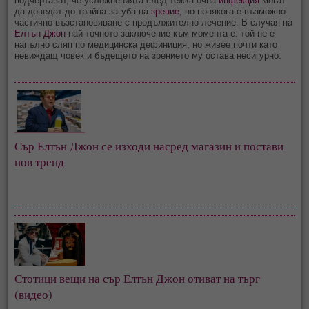
подчертават, че усложненията след тежка очна
инфекция
могат
да доведат до трайна загуба на
зрение
, но понякога е възможно
частично възстановяване с продължително лечение. В случая на
Елтън Джон
най-точното заключение към момента е: той не е
напълно сляп по медицинска дефиниция, но живее почти като
невиждащ човек и бъдещето на зрението му остава несигурно.
Сър Елтън Джон се изходи насред магазин и постави
нов тренд
Стотици вещи на сър Елтън Джон отиват на търг
(видео)