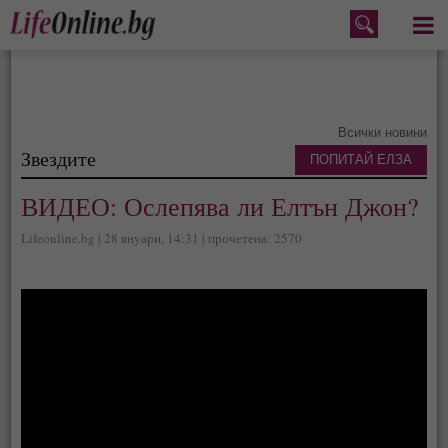
Меню
Всички новини
Звездите
ПОПИТАЙ ЕЛЗА
ВИДЕО: Ослепява ли Елтън Джон?
Lifeonline.bg | 28 януари, 14:31 | прочетена: 2570