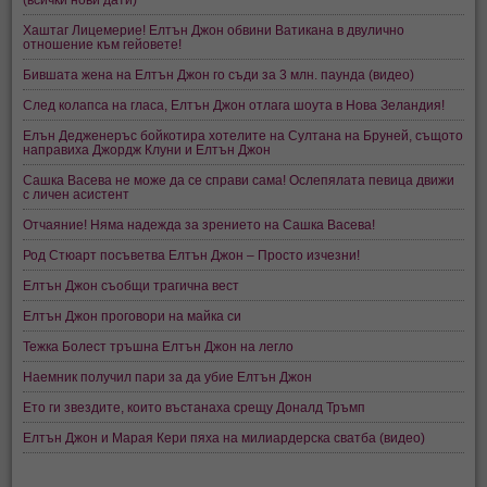
Хаштаг Лицемерие! Елтън Джон обвини Ватикана в двулично
отношение към гейовете!
Бившата жена на Елтън Джон го съди за 3 млн. паунда (видео)
След колапса на гласа, Елтън Джон отлага шоута в Нова Зеландия!
Елън Дедженеръс бойкотира хотелите на Султана на Бруней, същото
направиха Джордж Клуни и Елтън Джон
Сашка Васева не може да се справи сама! Ослепялата певица движи
с личен асистент
Отчаяние! Няма надежда за зрението на Сашка Васева!
Род Стюарт посъветва Елтън Джон – Просто изчезни!
Елтън Джон съобщи трагична вест
Елтън Джон проговори на майка си
Тежка Болест тръшна Елтън Джон на легло
Наемник получил пари за да убие Елтън Джон
Ето ги звездите, които въстанаха срещу Доналд Тръмп
Елтън Джон и Марая Кери пяха на милиардерска сватба (видео)