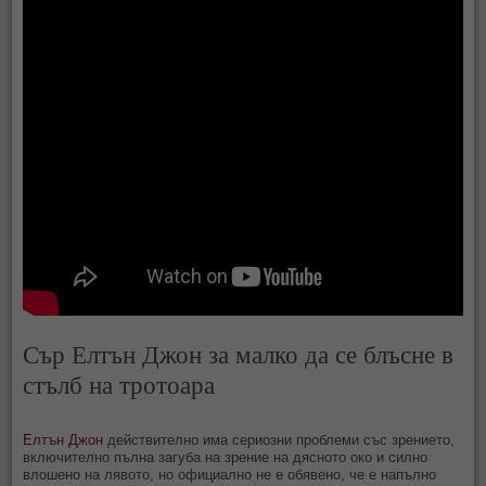
Сър Елтън Джон за малко да се блъсне в
стълб на тротоара
Елтън Джон
действително има сериозни проблеми със зрението,
включително пълна загуба на зрение на дясното око и силно
влошено на лявото, но официално не е обявено, че е напълно