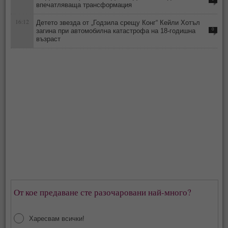
впечатляваща трансформация
16:12
Детето звезда от „Годзила срещу Конг“ Кейли Хотъл
загина при автомобилна катастрофа на 18-годишна
0
възраст
От кое предаване сте разочаровани най-много?
Харесвам всички!