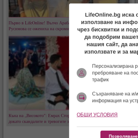
LifeOnline.bg иска
използване на инфо
Първо в LifeOnline! Вълчо Арабаджиев Младши и Мартина
Русимова сe oжениха на скромна плажна сватба! (СНИМКИ)
чрез бисквитки и под
да подобрим вашет
нашия сайт, да ан
използвате и за ма
Персонализирана р
преброяване на по
трафик
Съхраняване на и/и
информация на уст
ОБЩИ УСЛОВИЯ
Къна на „Високото": Емрах Стораро и Айлян преди сватбата,
докато скандалите и тревогите за Тони не стихват
Позволяване