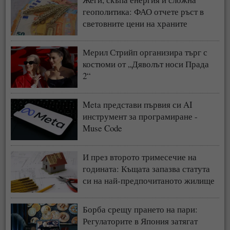
геополитика: ФАО отчете ръст в
световните цени на храните
Мерил Стрийп организира търг с
костюми от „Дяволът носи Прада
2“
Meta представи първия си AI
инструмент за програмиране -
Muse Code
И през второто тримесечие на
годината: Къщата запазва статута
си на най-предпочитаното жилище
у нас
Борба срещу прането на пари:
Регулаторите в Япония затягат