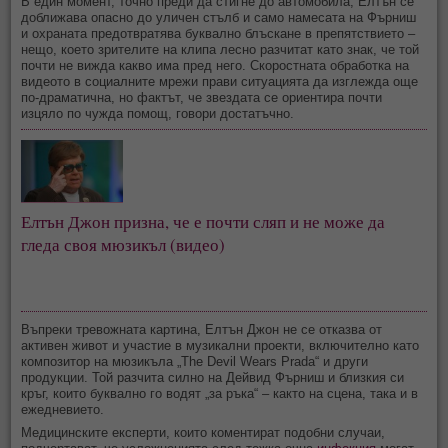
В един момент, точно преди да стигне до автомобила, Елтън се
доближава опасно до уличен стълб и само намесата на Фърниш
и охраната предотвратява буквално блъскане в препятствието –
нещо, което зрителите на клипа лесно разчитат като знак, че той
почти не вижда какво има пред него. Скоростната обработка на
видеото в социалните мрежи прави ситуацията да изглежда още
по-драматична, но фактът, че звездата се ориентира почти
изцяло по чужда помощ, говори достатъчно.
Елтън Джон призна, че е почти сляп и не може да
гледа своя мюзикъл (видео)
Въпреки тревожната картина, Елтън Джон не се отказва от
активен живот и участие в музикални проекти, включително като
композитор на мюзикъла „The Devil Wears Prada“ и други
продукции. Той разчита силно на Дейвид Фърниш и близкия си
кръг, които буквално го водят „за ръка“ – както на сцена, така и в
ежедневието.
Медицинските експерти, които коментират подобни случаи,