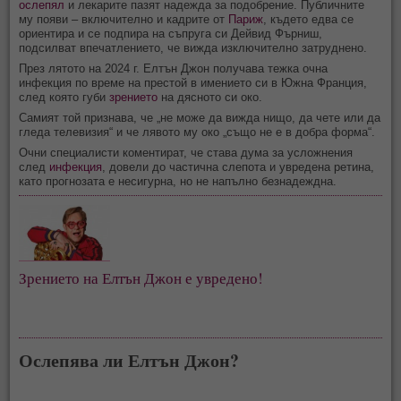
ослепял
и лекарите пазят надежда за подобрение. Публичните
му появи – включително и кадрите от
Париж
, където едва се
ориентира и се подпира на съпруга си Дейвид Фърниш,
подсилват впечатлението, че вижда изключително затруднено.
През лятото на 2024 г. Елтън Джон получава тежка очна
инфекция по време на престой в имението си в Южна Франция,
след която губи
зрението
на дясното си око.
Самият той признава, че „не може да вижда нищо, да чете или да
гледа телевизия“ и че лявото му око „също не е в добра форма“.
Очни специалисти коментират, че става дума за усложнения
след
инфекция
, довели до частична слепота и увредена ретина,
като прогнозата е несигурна, но не напълно безнадеждна.
Зрението на Елтън Джон е увредено!
Ослепява ли Елтън Джон?