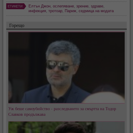
Елтън Джон
,
ослепяване
,
зрение
,
здраве
,
ЕТИКЕТИ
инфекция
,
тротоар
,
Париж
,
седмица на модата
Горещо
Уж беше самоубийство - разследването за смъртта на Тодор
Славков продължава