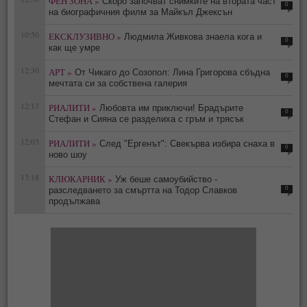
ФЕН ЗОНА »
Скоро започват снимките на втората част
0
на биографичния филм за Майкъл Джексън
10:50
ЕКСКЛУЗИВНО »
Людмила Живкова знаела кога и
0
как ще умре
12:30
АРТ »
От Чикаго до Созопол: Лина Григорова сбъдна
0
мечтата си за собствена галерия
12:13
РИАЛИТИ »
Любовта им приключи! Брадърите
0
Стефан и Сияна се разделиха с гръм и трясък
12:03
РИАЛИТИ »
След "Ергенът": Свекърва избира снаха в
0
ново шоу
13:18
КЛЮКАРНИК »
Уж беше самоубийство -
0
разследването за смъртта на Тодор Славков
продължава