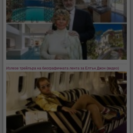
Излезе трейлъра на биографичната лента за Елтън Джон (видео)