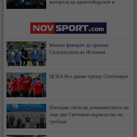
контрола на криптоборсите в
страната
Маями фаворит да приеме
Суперкупата на Испания
ЦСКА без двама срещу Септември
Пловдив спечели домакинствата на
още две Световни първенства по
гребане