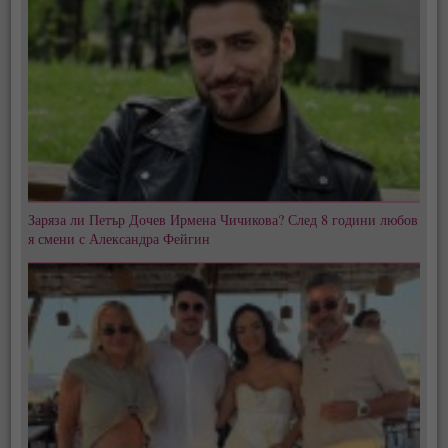
Заряза ли Петър Дочев Ирмена Чичикова? След 8 години любов
я смени с Александра Фейгин