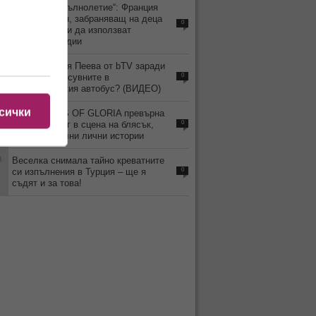
4
„Дигитално пълнолетие“: Франция
приема закон, забраняващ на деца
0
под 15 години да използват
социални медии
9
Уволнили Рая Пеева от bTV заради
скандала и псувните в
0
междуградския автобус? (ВИДЕО)
сички
4
MISS TRANS OF GLORIA превърна
Слънчев бряг в сцена на блясък,
0
емоции и силни лични истории
3
Веселка снимала тайно креватните
си изпълнения в Турция – ще я
0
съдят и за това!