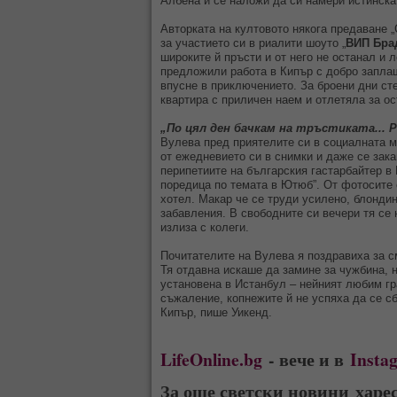
Албена й се наложи да си намери истинска
Авторката на култовото някога предаване 
за участието си в риалити шоуто „
ВИП Бра
широките й пръсти и от него не останал и л
предложили работа в Кипър с добро заплащ
впусне в приключението. За броени дни ст
квартира с приличен наем и отлетяла за ос
„По цял ден бачкам на тръстиката... 
Вулева пред приятелите си в социалната м
от ежедневието си в снимки и даже се зака
перипетиите на българския гастарбайтер в 
поредица по темата в Ютюб”. От фотосите 
хотел. Макар че се труди усилено, блонди
забавления. В свободните си вечери тя се
излиза с колеги.
Почитателите на Вулева я поздравиха за с
Тя отдавна искаше да замине за чужбина, 
установена в Истанбул – нейният любим гр
съжаление, копнежите й не успяха да се сб
Кипър, пише Уикенд.
LifeOnline.bg
- вече и в
Insta
За още светски новини харе