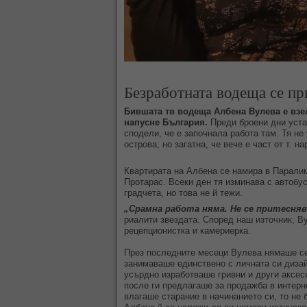
Безработната водеща се пр
Бившата тв водеща Албена Вулева е взе
напусне България.
Преди броени дни уста
сподели, че е започнала работа там. Тя не
острова, но загатна, че вече е част от т. 
Квартирата на Албена се намира в Паралим
Протарас. Всеки ден тя изминава с автобу
градчета, но това не й тежи.
„Срамна работа няма. Не се притесня
риалити звездата. Според наш източник, В
рецепционистка и камериерка.
През последните месеци Вулева нямаше се
занимаваше единствено с личната си дизай
усърдно изработваше гривни и други аксес
после ги предлагаше за продажба в интерн
влагаше старание в начинанието си, то не 