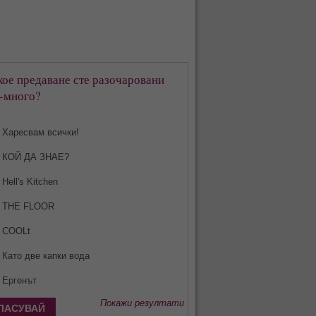
кое предаване сте разочаровани
-много?
Харесвам всички!
КОЙ ДА ЗНАЕ?
Hell's Kitchen
THE FLOOR
COOLt
Като две капки вода
Ергенът
Покажи резултати