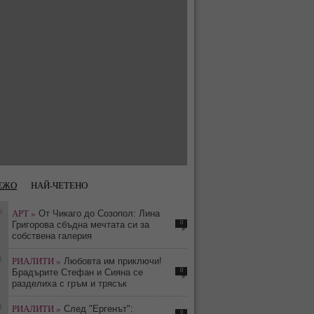
ЕЖО
НАЙ-ЧЕТЕНО
0
АРТ »
От Чикаго до Созопол: Лина
0
Григорова сбъдна мечтата си за
собствена галерия
3
РИАЛИТИ »
Любовта им приключи!
0
Брадърите Стефан и Сияна се
разделиха с гръм и трясък
3
РИАЛИТИ »
След "Ергенът":
0