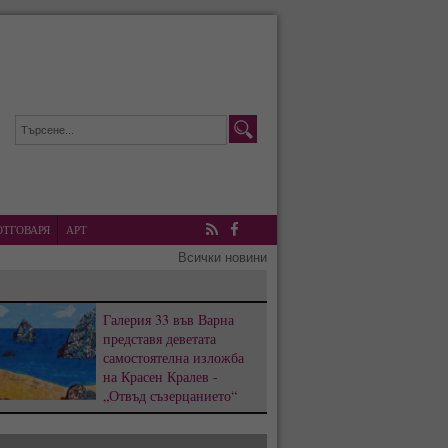
ОТГОВАРЯ
АРТ
RSS
Facebook
Всички новини
Галерия 33 във Варна
представя деветата
самостоятелна изложба
на Красен Кралев -
„Отвъд съзерцанието“