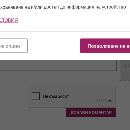
11:5
ссиа? Там нали било "рай на земята" :):):)
храняване на и/или достъп до информация на устройство
СЛОВИЯ
14:2
че опции
Позволяване на в
11:4
11:1