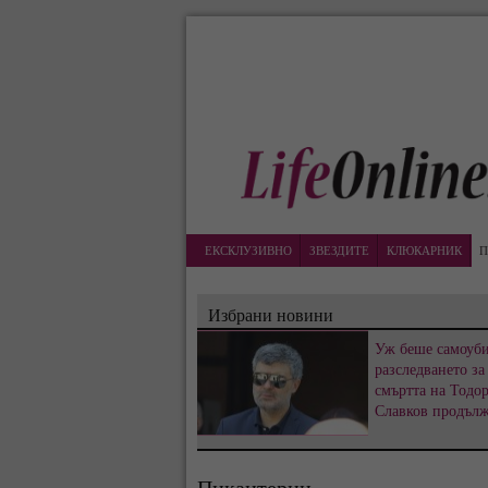
ЕКСКЛУЗИВНО
ЗВЕЗДИТЕ
КЛЮКАРНИК
П
Избрани новини
Уж беше самоуби
разследването за
смъртта на Тодо
Славков продъл
Пикантерии