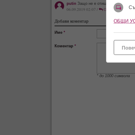
putin
Защо не е отишла в любимата Ра
Съ
06.09.2019 02:07 /
Отговор
Добави коментар
ОБЩИ У
Име
*
Коментар
*
Пове
* до 1000 символа