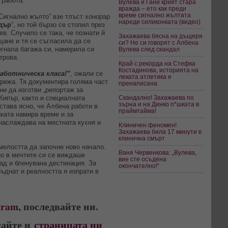
 работа.
Вулева и Гани крият стара
вражда – ето как преди
време сигнално жълтата
„Сигнално жълто” взе тлъст хонорар
нареди силиконката (видео)
дър
”, но той бързо се стопил през
ев. Случило се така, че познати й
Захажаева бясна на дъщеря
ане и тя се съгласила да се
си? Не си говорят с Албена
егнала багажа си, намерила си
Вулева след скандал
трова.
Край с рекорда на Стефка
Костадинова, историята на
Работническа класа!”
, ожали се
леката атлетика е
режа. Тя документира голяма част
пренаписана
ни да изготви „репортаж за
Кипър, както и специалната
Скандално! Захажаева по
зърна и на Динко п*шката в
става ясно, че Албена работи в
праймтайма!
нката намира време и за
 наслаждава на местната кухня и
Клиничен феномен!
Захажаева била 17 минути в
клинична смърт
мелостта да започне ново начало.
Ваня Червенкова: „Вулева,
но в мечтите си се виждаше
вие сте осъдена
ад и бленувана дестинация. За
окончателно!“
ъднат и реалността я изпрати в
gram
, последвайте ни.
сайте и
страницата ни