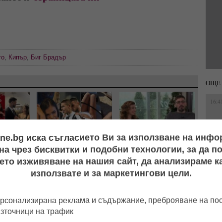
то
,
Кипър
,
Биг Брадър
ОЩЕ 
16:4
14:0
ine.bg иска съгласието Ви за използване на инф
ото":
Видео издаде флирта
Нова жена? Геро стопи
а чрез бисквитки и подобни технологии, за да 
 и Айлян
им: Футболист на
50 кила, подмлади се и
ето изживяване на нашия сайт, да анализираме ка
, докато
"Локо" (Пд) заби
сложи край на 20-
използвате и за маркетингови цели.
ревогите
чалгаджийката Ивайла
годишен брак
16:4
хват
рсонализирана реклама и съдържание, преброяване на п
14:2
източници на трафик