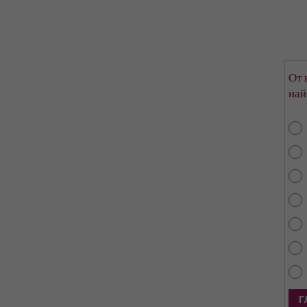
От 
най