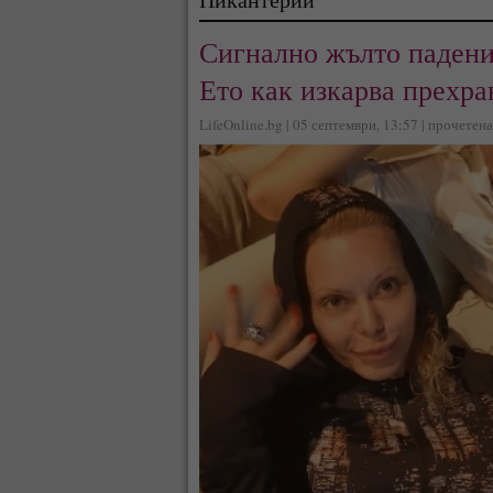
Сигнално жълто падени
Ето как изкарва прехра
LifeOnline.bg | 05 септември, 13:57 | прочетен