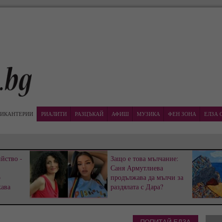
ИКАНТЕРИИ
РИАЛИТИ
РАЗЦЪКАЙ
АФИШ
МУЗИКА
ФЕН ЗОНА
ЕЛЗА 
йство -
Защо е това мълчание:
Саня Армутлиева
р
продължава да мълчи за
жава
раздялата с Дара?