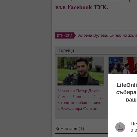
във Facebook ТУК
.
Албена Вулева
,
Сигнално жъл
ЕТИКЕТИ
Горещо
LifeOnl
Заряза ли Петър Дочев
Къна на „Висок
събиран
Ирмена Чичикова? След
Емрах Стораро
ваш
8 години любов я смени
преди сватбата
с Александра Фейгин
скандалите и т
за Тони не сти
Пе
Коментари (1)
и 