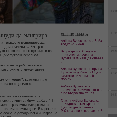
13:1
инуди да емигрира
11:4
ОЩЕ ПО ТЕМАТА
Албена Вулева вече е Бейза
ла твърдото решението да
Ходжа (снимки)
та дама замина за Кипър и
10:5
 уточни какво точно ще върши на
Втора крачка: След като
нар. „обслужващ персонал”.
прие Исляма, Албена
Вулева заминава да живее в
...
ни, а местоработата й е в
Албена Вулева отговори на
с разстоянието между двете
Кулагин подобаващо! Ще го
17:2
застигне ли черната й
магия?
вам от нищо”
, категорична е
улева се е цанила за
Албена Вулева, която
наричаше "бабичка" Никита,
е по-възрастна от нея
16:4
риозни ангажименти и се
нерска линия за бижута „Хаял”. Тя
Гласят Албена Вулева за
победител в Биг Брадър?
оари от различни материали, а
Ще конкурира Венета
ет на символични цени. Въпреки че
Райкова с ново предаване?
бе особено доходоносно и накрая на