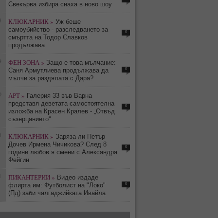
Свекърва избира снаха в ново шоу
8
КЛЮКАРНИК »
Уж беше
самоубийство - разследването за
0
смъртта на Тодор Славков
продължава
9
ФЕН ЗОНА »
Защо е това мълчание:
0
Саня Армутлиева продължава да
мълчи за раздялата с Дара?
0
АРТ »
Галерия 33 във Варна
представя деветата самостоятелна
0
изложба на Красен Кралев - „Отвъд
съзерцанието“
4
КЛЮКАРНИК »
Заряза ли Петър
Дочев Ирмена Чичикова? След 8
0
години любов я смени с Александра
Фейгин
1
ПИКАНТЕРИИ »
Видео издаде
0
флирта им: Футболист на "Локо"
(Пд) заби чалгаджийката Ивайла