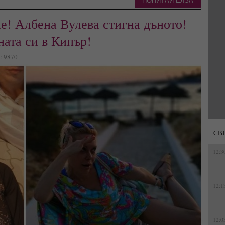
ПОПИТАЙ ЕЛЗА
е! Албена Вулева стигна дъното!
ната си в Кипър!
а: 9870
СВ
12:3
12:1
12:0