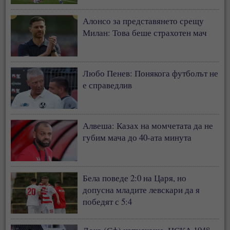
Алонсо за представянето срещу
Милан: Това беше страхотен мач
Любо Пенев: Понякога футболът не
е справедлив
Алвеша: Казах на момчетата да не
губим мача до 40-ата минута
Бела поведе 2:0 на Царя, но
допусна младите левскари да я
победят с 5:4