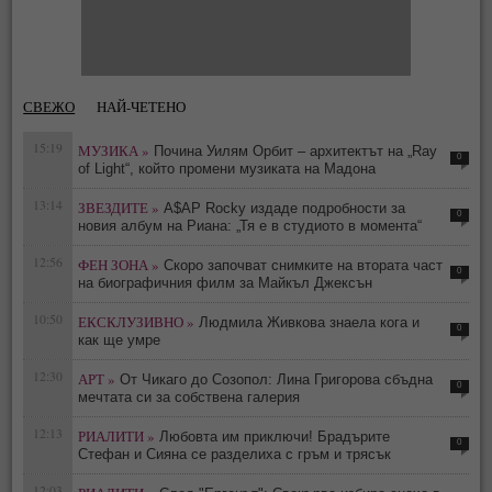
СВЕЖО
НАЙ-ЧЕТЕНО
15:19
МУЗИКА »
Почина Уилям Орбит – архитектът на „Ray
0
of Light“, който промени музиката на Мадона
13:14
ЗВЕЗДИТЕ »
A$AP Rocky издаде подробности за
0
новия албум на Риана: „Тя е в студиото в момента“
12:56
ФЕН ЗОНА »
Скоро започват снимките на втората част
0
на биографичния филм за Майкъл Джексън
10:50
ЕКСКЛУЗИВНО »
Людмила Живкова знаела кога и
0
как ще умре
12:30
АРТ »
От Чикаго до Созопол: Лина Григорова сбъдна
0
мечтата си за собствена галерия
12:13
РИАЛИТИ »
Любовта им приключи! Брадърите
0
Стефан и Сияна се разделиха с гръм и трясък
12:03