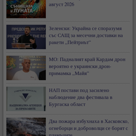
август 2026
Зеленски: Украйна се споразумя
със САЩ за месечни доставки на
ракети „Пейтриът“
МО: Падналият край Кардам дрон
вероятно е украински дрон-
примамка „Майя“
НАП постави под засилено
наблюдение два фестивала в
Бургаска област
Два пожара избухнаха в Хасковско,
огнеборци и доброволци се борят с
пламъците