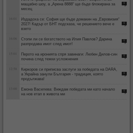
мащабно шоу, а „Арена 8888“ ще бъде блокирана за
0
месец
16:01
Издадоха се: София ще бъде домакин на „Евровизия“
2027! Кадър от БНТ подсказа, че решението вече е
0
взето
16:06
Стопи ли се богатството на Илия Павлов? Дарина
0
разпродава имот след имот!
15:01
Перото на иронията спря завинаги: Любен Дилов-син
0
почина след тежки усложнения
12:58
Киркоров си приписва заслуги за победата на DARA,
а Украйна занули България - традиция, която
0
продължава!
13:00
Емона Василева: Виждам победата ми като начало
0
на нов етап в живота ми