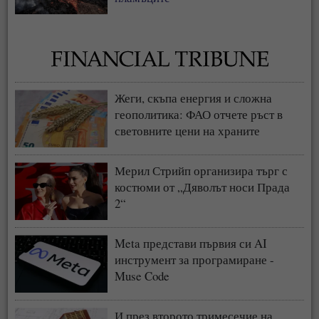
Жеги, скъпа енергия и сложна
геополитика: ФАО отчете ръст в
световните цени на храните
Мерил Стрийп организира търг с
костюми от „Дяволът носи Прада
2“
Meta представи първия си AI
инструмент за програмиране -
Muse Code
И през второто тримесечие на