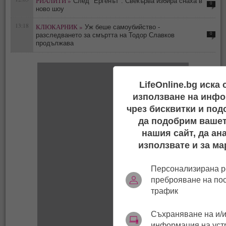
РИАЛИТИ »
След "Ергенът": Свекърва избира снаха в
0
ново шоу
13:18
КЛЮКАРНИК »
Уж беше самоубийство -
0
разследването за смъртта на Тодор Славков
продължава
LifeOnline.bg иска
използване на инфо
чрез бисквитки и под
да подобрим вашет
нашия сайт, да ан
използвате и за ма
Персонализирана р
преброяване на по
трафик
Съхраняване на и/и
информация на уст