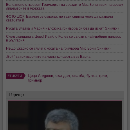
Болезнено откровен! Гримьорът на звездите Мис Бони изригна срещу
лицемерите в мрежата!
ФОТО ШОК! Емилия се омъжва, но тази снимка може да развали
сватбата й
Русата Златка и Мария изложиха гримьора си без да искат (снимки)
След скандала с Цецо! Ивайло Колев се съюзи с най-добрия гримьор
в България
Нещо ужасно се случи с косата на гримьора Мис Бони (снимки)
„Бой“ за гримьорните на чалга концерта във Варна
Цецо Андреев
,
скандал
,
сватба
,
булка
,
грим
,
ЕТИКЕТИ
гримьор
Горещо