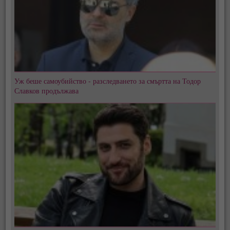
Уж беше самоубийство - разследването за смъртта на Тодор
Славков продължава