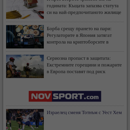
годината: Къщата запазва статута
си на най-предпочитаното жилище
у нас
Борба срещу прането на пари:
Регулаторите в Япония затягат
контрола на криптоборсите в
страната
Сериозна пропаст в защитата:
Екстремните горещини и пожарите
в Европа поставят под риск
застрахователния модел
Израелец сменя Тотнъм с Уест Хем