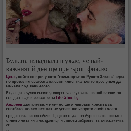
Булката изпаднала в ужас, че най-
важният й ден ще претърпи фиаско
Цецо
, който се прочу като "гримьорът на Русата Златка" едва
не провалил сватбата на своя клиентка, която през уикенда
минала под венчилото.
Бъдещата булка имала уговорен час сутринта на най-важния за
нея ден, научи репортер на
LifeOnline.bg
.
Андреев
дал клетва, че лично ще я направи красива за
сватбата, но ако все пак не успее, ще изпрати свой колега.
предишната вечер обаче, Цецо се отдал на бурно парти пропито
с много напитки и наздравици и съвсем забравил за ангажимента
си.