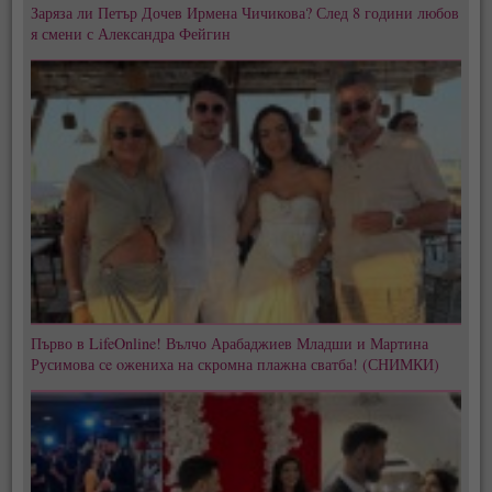
Заряза ли Петър Дочев Ирмена Чичикова? След 8 години любов
я смени с Александра Фейгин
Първо в LifeOnline! Вълчо Арабаджиев Младши и Мартина
Русимова сe oжениха на скромна плажна сватба! (СНИМКИ)