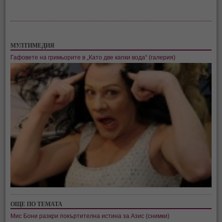
МУЛТИМЕДИЯ
Гафовете на гримьорите в „Като две капки вода“ (галерия)
ОЩЕ ПО ТЕМАТА
Мис Бони разкри покъртителна истина за Азис (снимки)