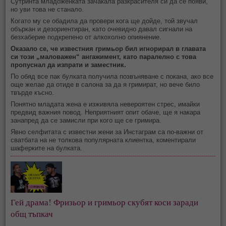
Сутринта младоженката зачакала разкрасителя си да се появи,
но уви това не станало.
Когато му се обадила да провери кога ще дойде, той звучал
объркан и дезориентиран, като очевидно давал сигнали на
безхаберие подкрепено от алкохолно опиянение.
Оказало се, че известния гримьор бил игнорирал в главата
си този „маловажен“ ангажимент, като паралелно с това
пропуснал да изпрати и заместник.
По обяд все пак булката получила позвъняване с покана, ако все
още желае да отиде в салона за да я гримират, но вече било
твърде късно.
Понятно младата жена е изживяла невероятен стрес, имайки
предвид важния повод. Неприятният опит обаче, ще я накара
занапред да се замисли при кого ще се гримира.
Явно селфитата с известни жени за Инстаграм са по-важни от
сватбата на не толкова популярната клиентка, коментирали
шаферките на булката.
Гей драма! Фризьор и гримьор скубят коси заради
общ тъпкач