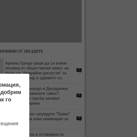
НОВИНИ ОТ ЗВЕЗДИТЕ
7
Ариана Гранде реши да си вземе
почивка от обществения живот на
0
фона на „безкрайни дискусии“ за
външния си вид и здравето си.
ормация,
6
Кристиано Роналдо и Джорджина
подобрим
Родригес се оженили тайно?
0
Слуховете за сватба заливат
к го
социалните мрежи
9
BTS бойкотират наградите "Грами"
заради спорна нова номинация за
0
осещения
азиатски поп
3
Строги правила и отговорности: