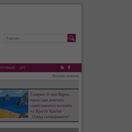
ОТГОВАРЯ
АРТ
RSS
Facebook
Всички новини
Галерия 33 във Варна
представя деветата
самостоятелна изложба
на Красен Кралев -
„Отвъд съзерцанието“