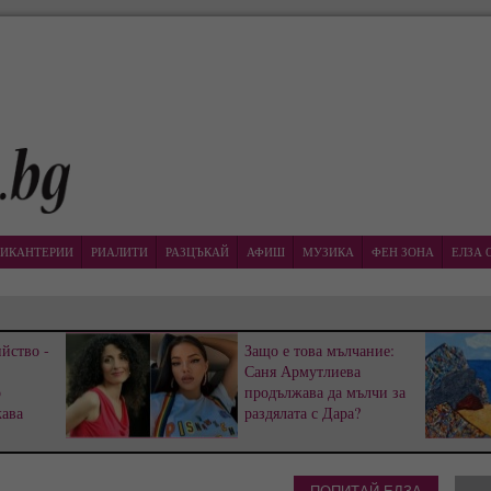
ИКАНТЕРИИ
РИАЛИТИ
РАЗЦЪКАЙ
АФИШ
МУЗИКА
ФЕН ЗОНА
ЕЛЗА 
йство -
Защо е това мълчание:
Саня Армутлиева
р
продължава да мълчи за
жава
раздялата с Дара?