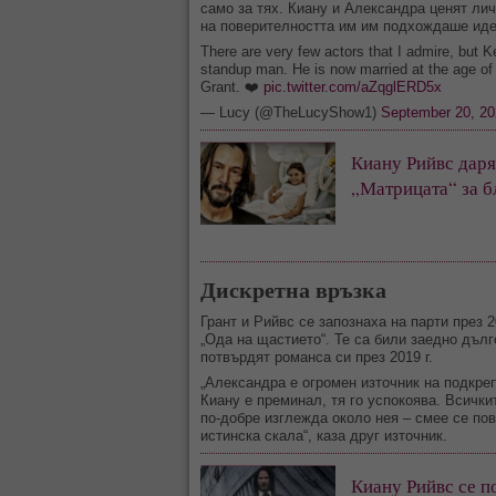
само за тях. Киану и Александра ценят лич
на поверителността им им подхождаше идеа
There are very few actors that I admire, but
standup man. He is now married at the age of 6
Grant. ❤️
pic.twitter.com/aZqglERD5x
— Lucy (@TheLucyShow1)
September 20, 20
Киану Рийвс даря
„Матрицата“ за б
Дискретна връзка
Грант и Рийвс се запознаха на парти през 2
„Ода на щастието“. Те са били заедно дълг
потвърдят романса си през 2019 г.
„Александра е огромен източник на подкреп
Киану е преминал, тя го успокоява. Всички
по-добре изглежда около нея – смее се пове
истинска скала“, каза друг източник.
Киану Рийвс се по