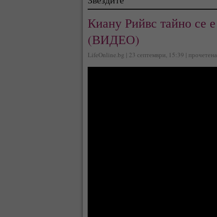
Киану Рийвс тайно се е
(ВИДЕО)
LifeOnline.bg | 23 септември, 15:39 | прочетен