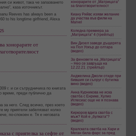
хонорарите от „Матрицата“
ния си живот, така че запазването
за благотворителност
лно“, каза източникът.
 Keanu Reeves has always been a
Киану Рийвс изяви желание
да участва във филм на
0 to his longtime girlfriend, Alexa
Marvel
25
Коледна премиера за
„Матрицата“ 4 (трейлър)
ва хонорарите от
Вин Дизел заведе дъщерята
на Пол Уокър до олтара
лаготворителност
(видео)
За феновете на „Матрицата“
– Нео се завръща на
12.22.21. (трейлър)
Анджелина Джоли отиде при
бившия си съпруг с бутилка
вино (видео)
009 г. и си сътрудничиха по книгата
Анна Курникова не иска
о време, преди публично да
сватба с Енрике, Хулио
Иглесиас още не я познава
(видео)
а за него. След всичко, през което
те му приятели забелязват колко
Киркоров вдига сватба с
че, по-спокоен е. Тя е неговата
мъж? Кой е „булката“?
(видео)
Кралската сватба на Хари и
каза с приятелка за сефте от
Меган била фарс за пред