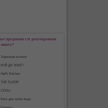
кое предаване сте разочаровани
-много?
Харесвам всички!
КОЙ ДА ЗНАЕ?
Hell's Kitchen
THE FLOOR
COOLt
Като две капки вода
Ергенът