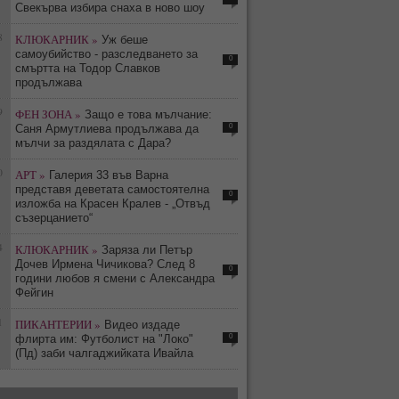
Свекърва избира снаха в ново шоу
8
КЛЮКАРНИК »
Уж беше
самоубийство - разследването за
0
смъртта на Тодор Славков
продължава
9
ФЕН ЗОНА »
Защо е това мълчание:
0
Саня Армутлиева продължава да
мълчи за раздялата с Дара?
0
АРТ »
Галерия 33 във Варна
представя деветата самостоятелна
0
изложба на Красен Кралев - „Отвъд
съзерцанието“
4
КЛЮКАРНИК »
Заряза ли Петър
Дочев Ирмена Чичикова? След 8
0
години любов я смени с Александра
Фейгин
1
ПИКАНТЕРИИ »
Видео издаде
0
флирта им: Футболист на "Локо"
(Пд) заби чалгаджийката Ивайла