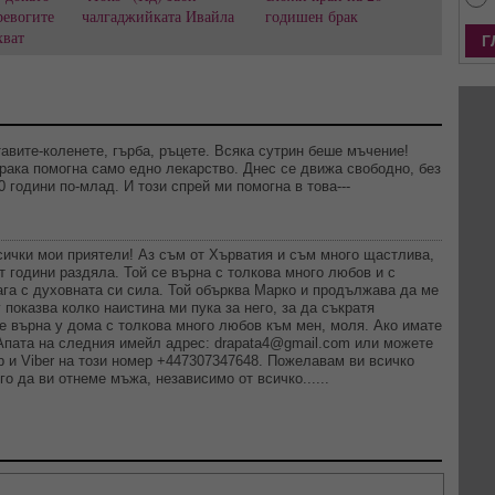
ревогите
чалгаджийката Ивайла
годишен брак
хват
авите-коленете, гърба, ръцете. Всяка сутрин беше мъчение!
рака помогна само едно лекарство. Днес се движа свободно, без
0 години по-млад. И този спрей ми помогна в това---
сички мои приятели! Аз съм от Хърватия и съм много щастлива,
т години раздяла. Той се върна с толкова много любов и с
ага с духовната си сила. Той обърква Марко и продължава да ме
показва колко наистина ми пука за него, за да съкратя
се върна у дома с толкова много любов към мен, моля. Ако имате
 Апата на следния имейл адрес:
drapata4@gmail.com
или можете
p и Viber на този номер +447307347648. Пожелавам ви всичко
го да ви отнеме мъжа, независимо от всичко......