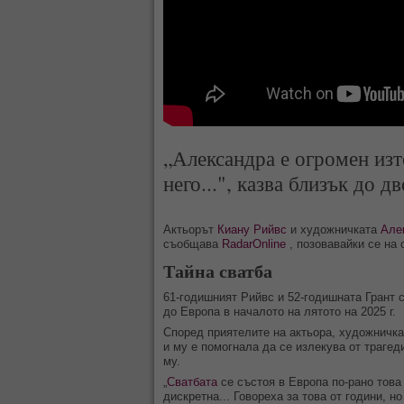
„Александра е огромен изт
него...", казва близък до д
Актьорът
Киану Рийвс
и художничката
Але
съобщава
RadarOnline
, позовавайки се на 
Тайна сватба
61-годишният Рийвс и 52-годишната Грант 
до Европа в началото на лятото на 2025 г.
Според приятелите на актьора, художничка
и му е помогнала да се излекува от трагед
му.
„
Сватбата
се състоя в Европа по-рано това
дискретна... Говореха за това от години, н