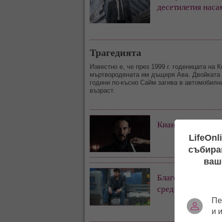
десетилетия наса
Трагедията
Известно е, че през 1999 г. годеницата на
мъртвородената им дъщеря Ава. Двойката 
години по-късно Сайм загива в автомобилн
възраст.
Киану Рийвс оста
LifeOnl
събиран
ваш
Благороден: Киан
средства
Пе
и 