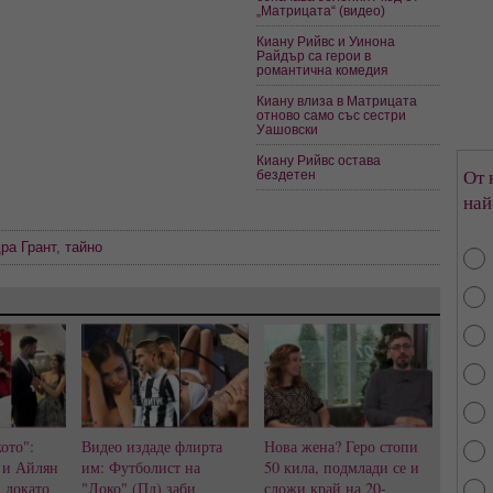
„Матрицата“ (видео)
Киану Рийвс и Уинона
Райдър са герои в
романтична комедия
Киану влиза в Матрицата
отново само със сестри
Уашовски
Киану Рийвс остава
От 
бездетен
най
ра Грант
,
тайно
ото":
Видео издаде флирта
Нова жена? Геро стопи
 и Айлян
им: Футболист на
50 кила, подмлади се и
, докато
"Локо" (Пд) заби
сложи край на 20-