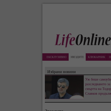
ЕКСКЛУЗИВНО
ЗВЕЗДИТЕ
КЛЮКАРНИК
П
Избрани новини
Уж беше самоуби
разследването за
смъртта на Тодо
Славков продъл
Звездите