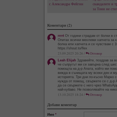
с Александра Фейгин
скандалите и т
за Тони не сти
Коментари (2)
rrrrt
От години страдам от болки в ст
Опитах всички мехлеми хапчета за к
болка или хапчета и се чувствам с 1
https://shout.to/flex
23.09.2025 20:26 /
Отговор
Leah Elijah
Здравейте, поздрав за в
че съпругът ми се завърна след шес
помощта на д-р Апата, който ми пом
вижда в сънищата му всеки ден и му 
историята. Три дни по-късно Марко 
нужда от помощ, свържете се с д-р
да се свържете с него чрез WhatsAp
най-хубаво. Не позволявайте на нико
13.10.2025 18:24 /
Отговор
Добави коментар
Име
*