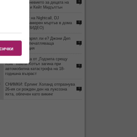
какво е ежедневието за децата на
0
принц Уилям и Кейт Мидълтън
2
Хитмейкърът на Nightcall, DJ
Kavinsky, е намерен мъртъв в дома
0
си в Париж (ВИДЕО)
4
ВИДЕО: Остарял ли е? Джони Деп
изненада с впечатляваща
0
трансформация
сички
2
Детето звезда от „Годзила срещу
Конг“ Кейли Хотъл загина при
0
автомобилна катастрофа на 18-
годишна възраст
1
СНИМКИ: Ерлинг Холанд отпразнува
26-ия си рожден ден на луксозна
0
яхта, облечен като викинг