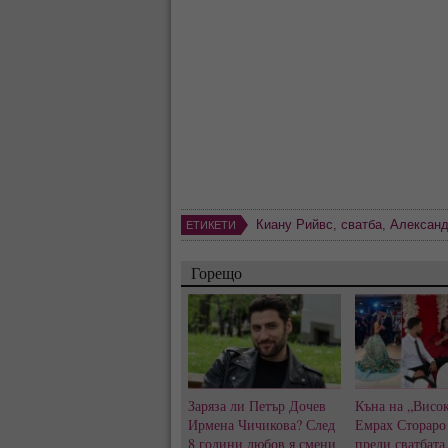
Киану Рийвс
,
сватба
,
Александ
ЕТИКЕТИ
Горещо
Заряза ли Петър Дочев
Къна на „Висок
Ирмена Чичикова? След
Емрах Стораро
8 години любов я смени
преди сватбата