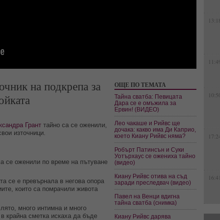
13:1
11:4
очник на подкрепа за
ОЩЕ ПО ТЕМАТА
10:5
войката
Тайна сватба: Певицата
Дара се е омъжила за
Ервин! (ВИДЕО)
Лео чакаше и Рийвс ще
ксандра Грант
тайно са се оженили,
дочака: какво има Ди Каприо,
свои източници.
което Киану Рийвс няма?
17:2
Робърт Патинсън и Суки
Уотърхаус се ожениха тайно
са се оженили по време на пътуване
(видео)
Киану Рийвс отива на съд
16:4
та се е превърнала в негова опора
заради преследвач (видео)
иите, които са помрачили живота
Павел на Венци вдигна
тайна сватба (снимка)
 лято, много интимна и много
о в крайна сметка искаха да бъде
Киану Рийвс дарява