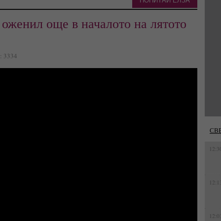
ПОПИТАЙ ЕЛЗА
 оженил още в началото на лятото
а: 3334
СВ
12:3
12:1
12:0