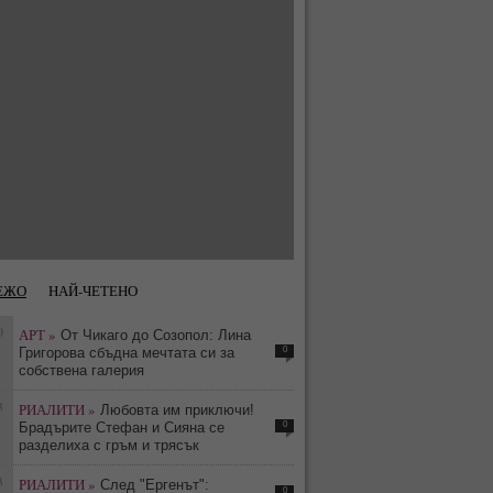
ЕЖО
НАЙ-ЧЕТЕНО
0
АРТ »
От Чикаго до Созопол: Лина
0
Григорова сбъдна мечтата си за
собствена галерия
3
РИАЛИТИ »
Любовта им приключи!
0
Брадърите Стефан и Сияна се
разделиха с гръм и трясък
3
РИАЛИТИ »
След "Ергенът":
0