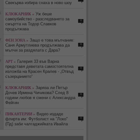
Свекърва избира снаха в ново шоу
8
КЛЮКАРНИК »
Уж беше
самоубийство - разследването за
0
смъртта на Тодор Славков
продължава
9
ФЕН ЗОНА »
Защо е това мълчание:
0
Саня Армутлиева продължава да
мълчи за раздялата с Дара?
0
АРТ »
Галерия 33 във Варна
представя деветата самостоятелна
0
изложба на Красен Кралев - „Отвъд
съзерцанието“
4
КЛЮКАРНИК »
Заряза ли Петър
Дочев Ирмена Чичикова? След 8
0
години любов я смени с Александра
Фейгин
1
ПИКАНТЕРИИ »
Видео издаде
0
флирта им: Футболист на "Локо"
(Пд) заби чалгаджийката Ивайла