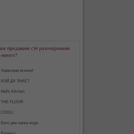
кое предаване сте разочаровани
-много?
Харесвам всички!
КОЙ ДА ЗНАЕ?
Hell's Kitchen
THE FLOOR
COOLt
Като две капки вода
Ергенът