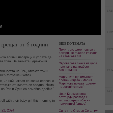
13:1
11:4
 срещат от 6 години
ОЩЕ ПО ТЕМАТА
10:5
Политици, фолк певици и
рокери ще събере Роксана
на сватбата си!
иха всички папараци и успяха да
за това. За тайната церемония
Овдовялата снаха на царя
пристана на арабски
благородник
17:2
ичността на Роб, откакто той и
ouch вътрешен човек.
Маргините ще омъжват
племенницата - Мария
, че най-накрая се заеха сериозно
Маринова показа годежен
статъка от живота си заедно. Няма
пръстен! (снимки)
но Роб и Суки са семейна двойка."
16:4
Цеци Красимирова
потвърди развода с
ll with their baby girl this morning in
милиардера и обясни
причините! (видео)
l 22, 2024
Синът на Стивън Сегал му