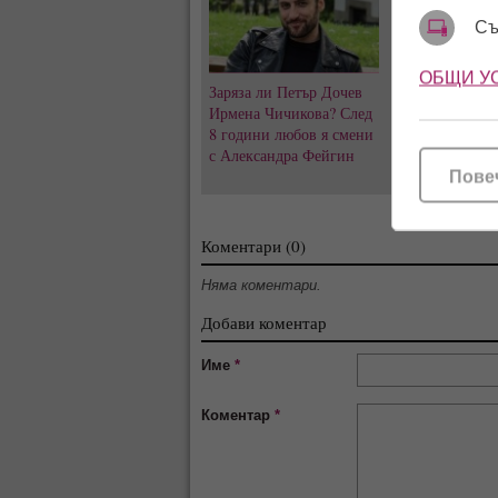
Съ
ОБЩИ У
Заряза ли Петър Дочев
Къна на „Висок
Ирмена Чичикова? След
Емрах Стораро
8 години любов я смени
преди сватбата
с Александра Фейгин
скандалите и т
за Тони не сти
Пове
Коментари (0)
Няма коментари.
Добави коментар
Име
*
Коментар
*