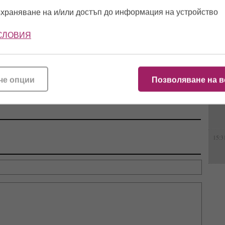
храняване на и/или достъп до информация на устройство
13:0
СЛОВИЯ
ото":
Видео издаде флирта
Нова жена? Геро стопи
 и Айлян
им: Футболист на
50 кила, подмлади се и
, докато
"Локо" (Пд) заби
сложи край на 20-
12:5
ревогите
чалгаджийката Ивайла
годишен брак
хват
че опции
Позволяване на в
16:1
15:3