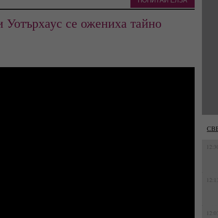
ПОПИТАЙ ЕЛЗА
и Уотърхаус се ожениха тайно
СВ
12:3
12:1
12:0