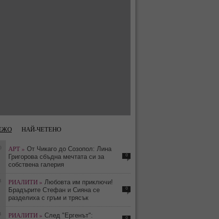
ЕЖО
НАЙ-ЧЕТЕНО
0
АРТ »
От Чикаго до Созопол: Лина
0
Григорова сбъдна мечтата си за
собствена галерия
3
РИАЛИТИ »
Любовта им приключи!
0
Брадърите Стефан и Сияна се
разделиха с гръм и трясък
3
РИАЛИТИ »
След "Ергенът":
0