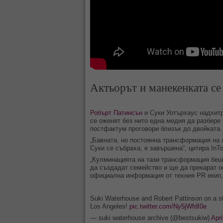
Актьорът и манекенката се
Робърт Патинсън
и Суки Уотърхаус надхитр
се оженят без нито една медия да разбере 
постфактум проговори близък до двойката.
„Бавната, но постоянна трансформация на л
Суки се събраха, е завършена“, цитира InT
„Кулминацията на тази трансформация беше
да създадат семейство и ще да прекарат о
официална информация от техния PR екип, 
Suki Waterhouse and Robert Pattinson on a stro
Los Angeles!
pic.twitter.com/Ny5jWfdI0e
— suki waterhouse archive (@bestsukiw)
Apri