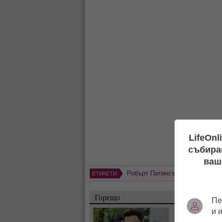
LifeOnl
събиран
ваш
Робърт Патинсън
,
Суки Уотърх
ЕТИКЕТИ
Горещо
Пе
и 