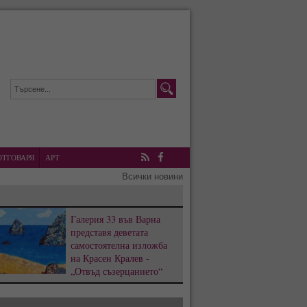
ОТГОВАРЯ
АРТ
RSS
Facebook
Всички новини
Галерия 33 във Варна
представя деветата
самостоятелна изложба
на Красен Кралев -
„Отвъд съзерцанието“