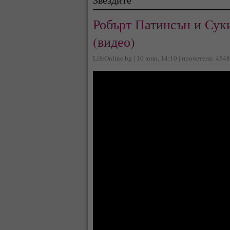
Робърт Патинсън и Сук
(видео)
LifeOnline.bg | 10 юни, 14:10 | прочетена: 4548