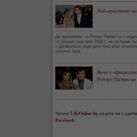
Най-красивият ва
Да припомним, че Робърт Патинсън и мод
се срещат още през 2018 г., но за първи п
г. Двойката си роди дете през март и няко
сключат брак.
Вече е официално
Робърт Патинсън 
Четете
LifeOnline.bg
където ви е удоб
Facebook