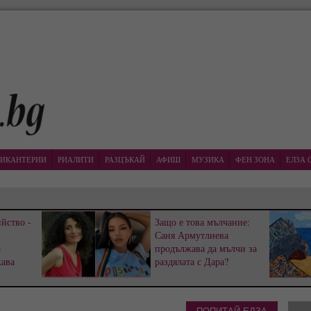
ИКАНТЕРИИ
РИАЛИТИ
РАЗЦЪКАЙ
АФИШ
МУЗИКА
ФЕН ЗОНА
ЕЛЗА 
йство -
Защо е това мълчание:
Саня Армутлиева
р
продължава да мълчи за
жава
раздялата с Дара?