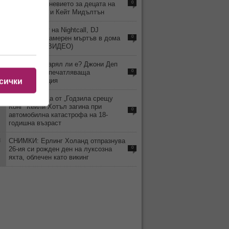
какво е ежедневието за децата на
0
принц Уилям и Кейт Мидълтън
2
Хитмейкърът на Nightcall, DJ
Kavinsky, е намерен мъртъв в дома
0
си в Париж (ВИДЕО)
4
ВИДЕО: Остарял ли е? Джони Деп
изненада с впечатляваща
0
трансформация
сички
2
Детето звезда от „Годзила срещу
Конг“ Кейли Хотъл загина при
0
автомобилна катастрофа на 18-
годишна възраст
1
СНИМКИ: Ерлинг Холанд отпразнува
26-ия си рожден ден на луксозна
0
яхта, облечен като викинг