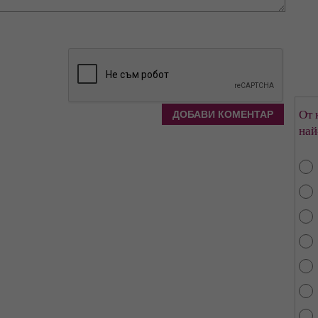
От 
най