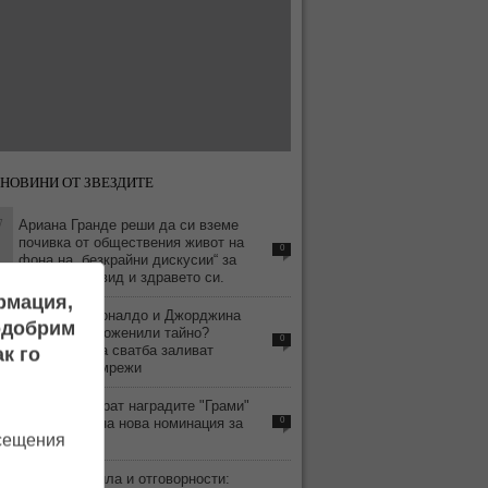
НОВИНИ ОТ ЗВЕЗДИТЕ
7
Ариана Гранде реши да си вземе
почивка от обществения живот на
0
фона на „безкрайни дискусии“ за
външния си вид и здравето си.
ормация,
6
Кристиано Роналдо и Джорджина
подобрим
Родригес се оженили тайно?
0
Слуховете за сватба заливат
к го
социалните мрежи
9
BTS бойкотират наградите "Грами"
заради спорна нова номинация за
0
осещения
азиатски поп
3
Строги правила и отговорности: