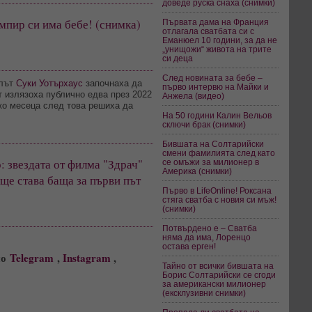
доведе руска снаха (снимки)
мпир си има бебе! (снимка)
Първата дама на Франция
отлагала сватбата си с
Еманюел 10 години, за да не
„унищожи“ живота на трите
си деца
След новината за бебе –
елът
Суки Уотърхаус
започнаха да
първо интервю на Майки и
ът излязоха публично едва през 2022
Анжела (видео)
лко месеца след това решиха да
На 50 години Калин Вельов
сключи брак (снимки)
Бившата на Солтарийски
смени фамилията след като
: звездата от филма "Здрач"
се омъжи за милионер в
Америка (снимки)
ще става баща за първи път
Първо в LifeOnline! Роксана
стяга сватба с новия си мъж!
(снимки)
Потвърдено е – Сватба
няма да има, Лоренцо
остава ерген!
но
Telegram
,
Instagram
,
Тайно от всички бившата на
Борис Солтарийски се сгоди
за американски милионер
(ексклузивни снимки)