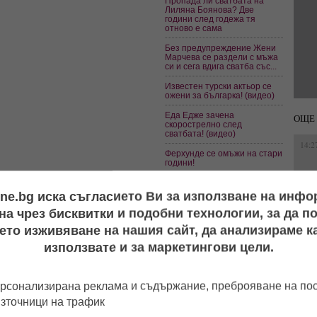
Пропада ли сватбата на
Лиляна Боянова? Две
години след годежа тя
отново е сама
Без предупреждение Жени
Марчева се раздели с мъжа
си и сега вдига сватба със...
Известен турски актьор се
ожени за българка! (видео)
Еда Едже зачена
ОЩЕ 
скорострелно след
сватбата! (видео)
14:2
Ферхунде се омъжи на стари
години!
Паранормално: Принцесата
на Норвегия си избра шаман
ine.bg иска съгласието Ви за използване на инф
за съпруг
15:1
а чрез бисквитки и подобни технологии, за да 
ето изживяване на нашия сайт, да анализираме ка
използвате и за маркетингови цели.
аус
,
сватба
,
бебе
,
дете
,
тайна сватба
15:2
рсонализирана реклама и съдържание, преброяване на п
източници на трафик
10:4