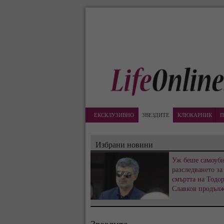
ЕКСКЛУЗИВНО
ЗВЕЗДИТЕ
КЛЮКАРНИК
П
Избрани новини
Уж беше самоуби
разследването за
смъртта на Тодо
Славков продъл
Звездите