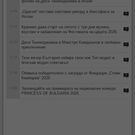
филми на Деси Тенекеджиева в Иския
14:58
„Одисея“ постави световен рекорд в боксофиса за
0
Нолан
14:43
Кранево дава старт на лятото с три дни музика,
0
вкусове и забавления на Фестивала на цацата 2026
14:58
Деси Тенекеджиева и Маестро Камджалов в любовно
0
приключение
11:15
Тази вечер България избира своя нов Топ модел в
0
бляскав моден спектакъл
11:00
Обявиха победителите с награди от Фондация „Стоян
0
Камбарев“ 2026
15:08
Заповядайте на премиерата на национален конкурс
0
PRINCESS OF BULGARIA 2026