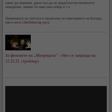
какво да вярваме, дали пък да не предпочетем блаженото
неведение, имаме ли наистина избор и т.н.
Премиерата на лентата е насрочена за навечерието на Коледа,
както вече
LifeOnline.bg
писа.
За феновете на „Матрицата“ – Нео се завръща на 
12.22.21. (трейлър)