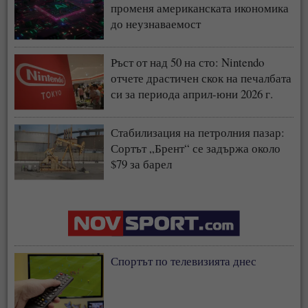
променя американската икономика
до неузнаваемост
Ръст от над 50 на сто: Nintendo
отчете драстичен скок на печалбата
си за периода април-юни 2026 г.
Стабилизация на петролния пазар:
Сортът „Брент“ се задържа около
$79 за барел
Спортът по телевизията днес