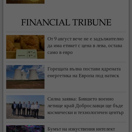
От 9 август вече не е задължително
да има етикет с цена в лева, остава
само в евро
Горещата вълна постави ядрената
енергетика на Европа под натиск
Силна заявка: Бившето военно
летище край Доброславци ще бъде
космически и технологичен център
(СНИМКИ + ВИДЕО)
Бумът на изкуствения интелект