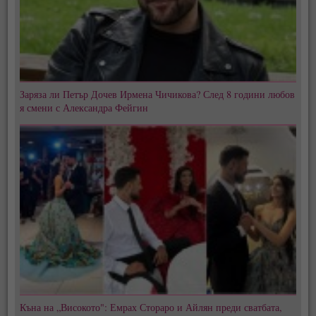
Заряза ли Петър Дочев Ирмена Чичикова? След 8 години любов
я смени с Александра Фейгин
Къна на „Високото": Емрах Стораро и Айлян преди сватбата,