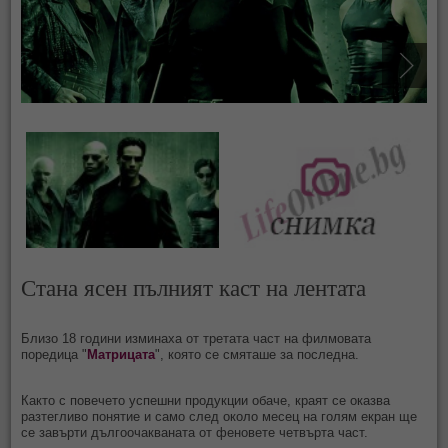
Стана ясен пълният каст на лентата
Близо 18 години изминаха от третата част на филмовата
поредица "
Матрицата
", която се смяташе за последна.
Както с повечето успешни продукции обаче, краят се оказва
разтегливо понятие и само след около месец на голям екран ще
се завърти дългоочакваната от феновете четвърта част.