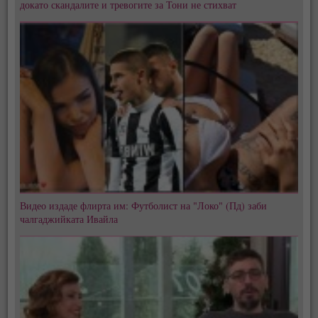
докато скандалите и тревогите за Тони не стихват
Видео издаде флирта им: Футболист на "Локо" (Пд) заби
чалгаджийката Ивайла