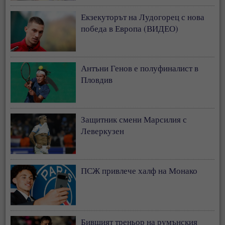
Екзекуторът на Лудогорец с нова
победа в Европа (ВИДЕО)
Антъни Генов е полуфиналист в
Пловдив
Защитник смени Марсилия с
Леверкузен
ПСЖ привлече халф на Монако
Бившият треньор на румънския