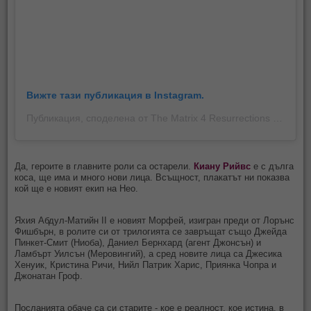
Вижте тази публикация в Instagram.
Публикация, споделена от The Matrix 4 Resurrections (@the_matrix_4)
Да, героите в главните роли са остарели.
Киану Рийвс
е с дълга
коса, ще има и много нови лица. Всъщност, плакатът ни показва
кой ще е новият екип на Нео.
Яхия Абдул-Матийн II е новият Морфей, изигран преди от Лорънс
Фишбърн, в ролите си от трилогията се завръщат също Джейда
Пинкет-Смит (Ниоба), Даниел Бернхард (агент Джонсън) и
Ламбърт Уилсън (Меровингий), а сред новите лица са Джесика
Хенуик, Кристина Ричи, Нийл Патрик Харис, Приянка Чопра и
Джонатан Гроф.
Посланията обаче са си старите - кое е реалност, кое истина, в