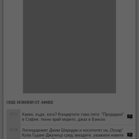
ОЩЕ НОВИНИ ОТ АФИШ
12:11
Какво, къде, кога? Концертите това лято: "Продиджи"
0
в София, техно край морето, джаз в Банско
15:28
Легендарният Джим Шеридан и носителят на „Оскар“
Куба Гудинг-Джуниър сред звездите, уважили новите
0