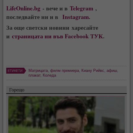
LifeOnline.bg
- вече и в
Telegram
,
последвайте ни и в
Instagram
.
За още светски новини харесайте
и
страницата ни във Facebook ТУК
.
Матрицата
,
филм премиера
,
Киану Рийвс
,
афиш
,
ЕТИКЕТИ
плакат
,
Коледа
Горещо