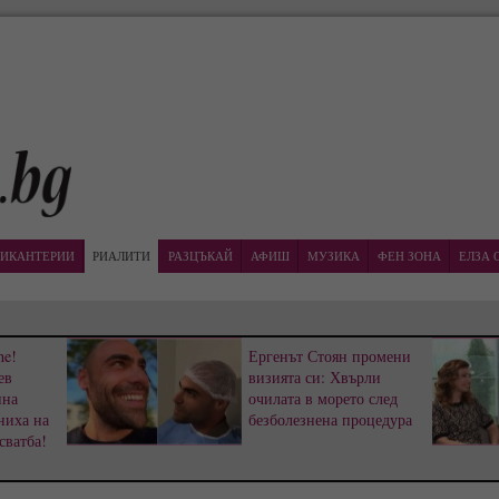
ИКАНТЕРИИ
РИАЛИТИ
РАЗЦЪКАЙ
АФИШ
МУЗИКА
ФЕН ЗОНА
ЕЛЗА 
ne!
Ергенът Стоян промени
ев
визията си: Хвърли
ина
очилата в морето след
ниха на
безболезнена процедура
сватба!