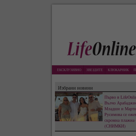
ЕКСКЛУЗИВНО
ЗВЕЗДИТЕ
КЛЮКАРНИК
П
Избрани новини
Първо в LifeOnli
Вълчо Арабаджи
Младши и Март
Русимова сe oже
скромна плажна 
(СНИМКИ)