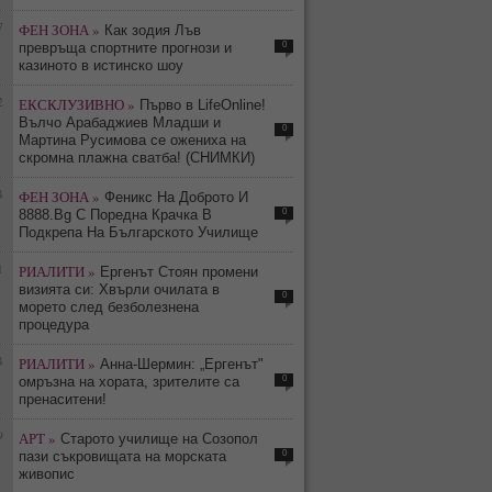
7
ФЕН ЗОНА »
Как зодия Лъв
0
превръща спортните прогнози и
казиното в истинско шоу
2
ЕКСКЛУЗИВНО »
Първо в LifeOnline!
Вълчо Арабаджиев Младши и
0
Мартина Русимова сe oжениха на
скромна плажна сватба! (СНИМКИ)
4
ФЕН ЗОНА »
Феникс На Доброто И
0
8888.Bg С Поредна Крачка В
Подкрепа На Българското Училище
1
РИАЛИТИ »
Ергенът Стоян промени
визията си: Хвърли очилата в
0
морето след безболезнена
процедура
4
РИАЛИТИ »
Анна-Шермин: „Ергенът"
0
омръзна на хората, зрителите са
пренаситени!
9
АРТ »
Старото училище на Созопол
0
пази съкровищата на морската
живопис