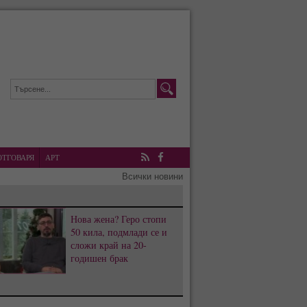
ОТГОВАРЯ
АРТ
RSS
Facebook
Всички новини
Нова жена? Геро стопи
50 кила, подмлади се и
сложи край на 20-
годишен брак