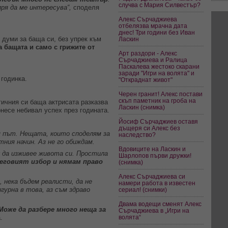
случва с Мария Силвестър?
ря да ме интересува“,
споделя
Алекс Сърчаджиева
отбелязва мрачна дата
днес! Три години без Иван
думи за баща си, без упрек към
Ласкин
а бащата и само с грижите от
Арт раздори - Алекс
Сърчаджиева и Ралица
Паскалева жестоко скарани
заради "Игри на волята" и
 годинка.
"Откраднат живот"
Черен гранит! Алекс постави
скъп паметник на гроба на
гичния си баща актрисата разказва
Ласкин (снимка)
онесе небивал успех през годината.
Йосиф Сърчаджиев оставя
дъщеря си Алекс без
оя път. Нещата, които споделям за
наследство?
тния начин. Аз не го обиждам.
Вдовиците на Ласкин и
к да изживее живота си. Простила
Шарлопов първи дружки!
неговият избор и нямам право
(снимка)
Алекс Сърчаджиева си
, нека бъдем реалисти, да не
намери работа в известен
игурна в това, аз съм здраво
сериал! (снимки)
Двама водещи сменят Алекс
Може да разбере много неща за
Сърчаджиева в „Игри на
.
волята“