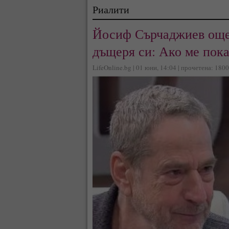
Риалити
Йосиф Сърчаджиев още 
дъщеря си: Ако ме пока
LifeOnline.bg | 01 юни, 14:04 | прочетена: 180