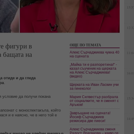
15:5
12:3
те фигури в
ОЩЕ ПО ТЕМАТА
а бащата на
Алекс Сърчаджиева чукна 40
11:0
на сцената
„Майка ти е разпоретина!“ -
казал съученик на щерката
на Алекс Сърчаджиева!
16:0
(видео)
 отиде и да гледа
ра
.
Щерката на Иван Ласкин учи
за гинеколог
я условие да получи покана
Мария Силвестър разбрала
15:3
от социалките, че я сменят с
Аръков!
запознат с моноспектакъла, който
Завръщане на сцената!
ся и е наясно, че в него той е
Йосиф Сърчаджиев
14:4
режисира две пиеси!
Алекс Сърчаджиева сменя
Радост Драганова – какво се
оследък много не гледам театър
.