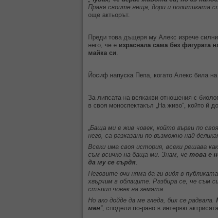
Правя своите неща, дори и политиката сп
още актьорът.
Преди това дъщеря му Алекс изрече силни 
него, че е
израснала сама без фигурата н
майка си
.
Йосиф напуска Пепа, когато Алекс била на
За липсата на всякакви отношения с биоло
в своя моноспектакъл „На живо“, който й д
„Баща ми е жив човек, който върви по св
него, са разказани по възможно най-делика
Всеки има своя история, всеки решава ка
съм всичко на баща ми. Знам, че
това е 
да му се сърдя
.
Неговите очи няма да ги видя в публиката
хвърчим в облаците. Разбира се, че съм с
стъпил човек на земята.
Но ако дойде да ме гледа, бих се радвала.
мен
“
, сподели по-рано в интервю актрисата