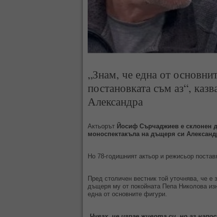
„Знам, че една от основни
постановката съм аз“, казв
Александра
Актьорът
Йосиф Сърчаджиев е склонен да
моноспектакъла
на дъщеря си Александ
Но 78-годишният актьор и режисьор постав
Пред столичен вестник той уточнява, че е 
дъщеря му от покойната Пепа Николова изна
една от основните фигури.
„
Чувах, че играе живота си, но аз нап