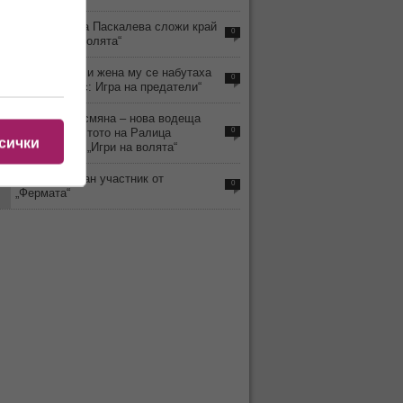
3
Защо Ралица Паскалева сложи край
0
на „Игри на волята“
8
Наум Шопов и жена му се набутаха
0
и в „Трейтърс: Игра на предатели“
6
Неочаквана смяна – нова водеща
влиза на мястото на Ралица
0
сички
Паскалева в „Игри на волята“
7
Почина обичан участник от
0
„Фермата“