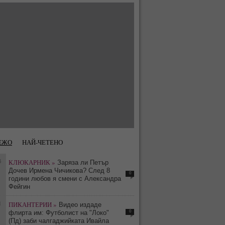
ЕЖО
НАЙ-ЧЕТЕНО
4
КЛЮКАРНИК »
Заряза ли Петър
Дочев Ирмена Чичикова? След 8
0
години любов я смени с Александра
Фейгин
1
ПИКАНТЕРИИ »
Видео издаде
0
флирта им: Футболист на "Локо"
(Пд) заби чалгаджийката Ивайла