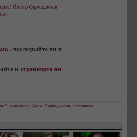
ената! Йосиф Сърчаджиев
си!
ram
, последвайте ни и
сайте и
страницата ни
ра Сърчаджиева
,
Алекс Сърчаджиева
,
постановка
,
р