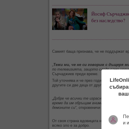
Йосиф Сърчаджие
без наследство?
Самият баща признава, че не поддържат вр
„
Тежи ми, че не си говорим с дъщеря м
по телевизията, защото следя само новин
Сърчаджиев преди време.
LifeOnl
Той уточнява и че през годините не се чув
другите си две деца от другата си жена Рай
събиран
ваш
„Добре че всички те израснаха добри хор
време да им обръщам внимание. Но продъл
демоните си“
, откровеничи Йоско.
Пе
От своя страна вдовицата на Иван Ласкин 
и 
всяко зло е за добро.