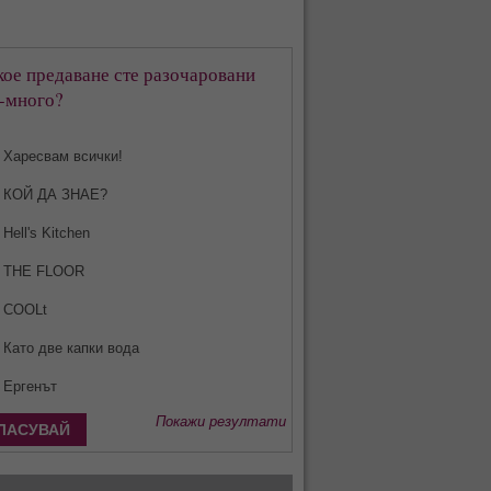
кое предаване сте разочаровани
-много?
Харесвам всички!
КОЙ ДА ЗНАЕ?
Hell's Kitchen
THE FLOOR
COOLt
Като две капки вода
Ергенът
Покажи резултати