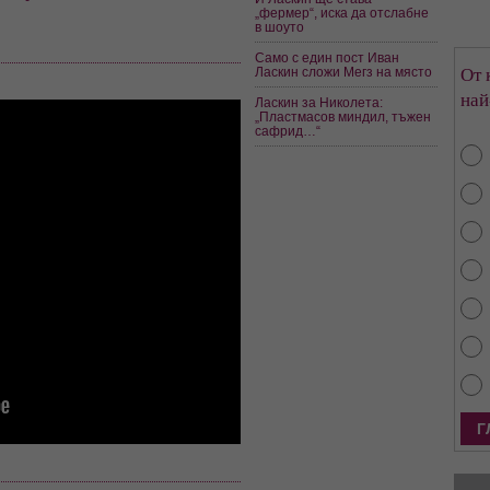
„фермер“, иска да отслабне
в шоуто
Само с един пост Иван
От 
Ласкин сложи Мегз на място
най
Ласкин за Николета:
„Пластмасов миндил, тъжен
сафрид…“