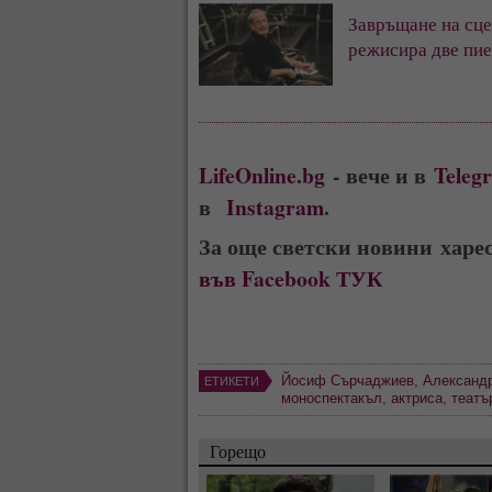
Завръщане на сц
режисира две пие
LifeOnline.bg
- вече и в
Teleg
в
Instagram
.
За още светски новини харе
във Facebook ТУК
Йосиф Сърчаджиев
,
Александ
ЕТИКЕТИ
моноспектакъл
,
актриса
,
театъ
Горещо