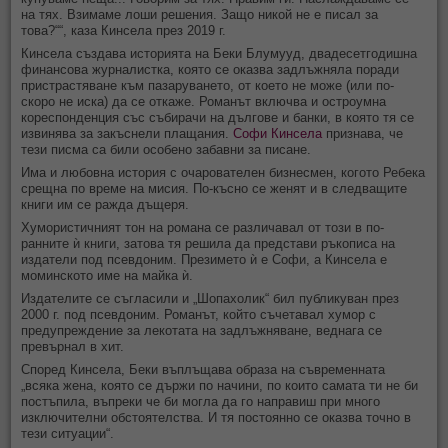
на тях. Взимаме лоши решения. Защо никой не е писал за
това?““, каза Кинсела през 2019 г.
Кинсела създава историята на Беки Блумууд, двадесетгодишна
финансова журналистка, която се оказва задлъжняла поради
пристрастяване към пазаруването, от което не може (или по-
скоро не иска) да се откаже. Романът включва и остроумна
кореспонденция със събирачи на дългове и банки, в която тя се
извинява за закъснели плащания.
Софи Кинсела
признава, че
тези писма са били особено забавни за писане.
Има и любовна история с очарователен бизнесмен, когото Ребека
срещна по време на мисия. По-късно се женят и в следващите
книги им се ражда дъщеря.
Хумористичният тон на романа се различавал от този в по-
ранните ѝ книги, затова тя решила да представи ръкописа на
издатели под псевдоним. Презимето ѝ е Софи, а Кинсела е
моминското име на майка ѝ.
Издателите се съгласили и „Шопахолик“ бил публикуван през
2000 г. под псевдоним. Романът, който съчетавал хумор с
предупреждение за лекотата на задлъжняване, веднага се
превърнал в хит.
Според Кинсела, Беки въплъщава образа на съвременната
„всяка жена, която се държи по начини, по които самата ти не би
постъпила, въпреки че би могла да го направиш при много
изключителни обстоятелства. И тя постоянно се оказва точно в
тези ситуации“.