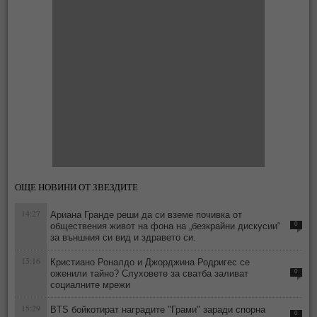
ОЩЕ НОВИНИ ОТ ЗВЕЗДИТЕ
14:27
Ариана Гранде реши да си вземе почивка от
обществения живот на фона на „безкрайни дискусии“
0
за външния си вид и здравето си.
15:16
Кристиано Роналдо и Джорджина Родригес се
оженили тайно? Слуховете за сватба заливат
0
социалните мрежи
15:29
BTS бойкотират наградите "Грами" заради спорна
0