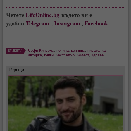
Четете
LifeOnline.bg
където ви е
удобно
Telegram
,
Instagram
,
Facebook
Софи Кинсела
,
почина
,
кончина
,
писателка
,
ЕТИКЕТИ
авторка
,
книги
,
бестселър
,
болест
,
здраве
Горещо