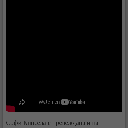
Софи Кинсела е превеждана и на