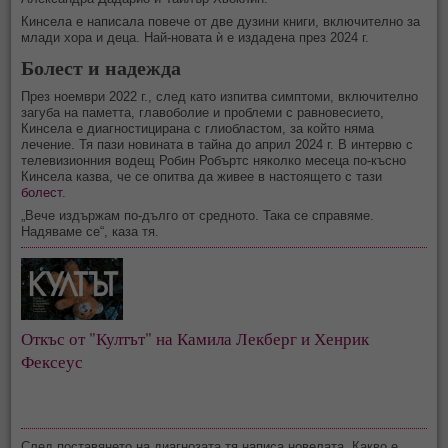
Кинсела е написала повече от две дузини книги, включително за
млади хора и деца. Най-новата ѝ е издадена през 2024 г.
Болест и надежда
През ноември 2022 г., след като изпитва симптоми, включително
загуба на паметта, главоболие и проблеми с равновесието,
Кинсела е диагностицирана с глиобластом, за който няма
лечение. Тя пази новината в тайна до април 2024 г. В интервю с
телевизионния водещ Робин Робъртс няколко месеца по-късно
Кинсела казва, че се опитва да живее в настоящето с тази
болест
.
„Вече издържам по-дълго от средното. Така се справяме.
Надяваме се“, каза тя.
Откъс от "Култът" на Камила Лекберг и Хенрик 
Фексеус
След поставянето на диагнозата тя написа новелата „Какво е