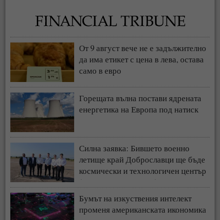
От 9 август вече не е задължително
да има етикет с цена в лева, остава
само в евро
Горещата вълна постави ядрената
енергетика на Европа под натиск
Силна заявка: Бившето военно
летище край Доброславци ще бъде
космически и технологичен център
(СНИМКИ + ВИДЕО)
Бумът на изкуствения интелект
променя американската икономика