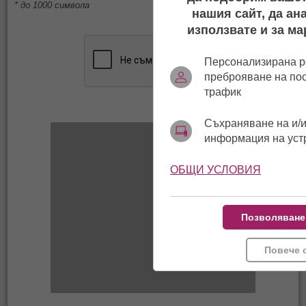
* до 1000 символа
нашия сайт, да ан
използвате и за ма
Персонализирана р
преброяване на по
трафик
Съхраняване на и/и
информация на уст
ОБЩИ УСЛОВИЯ
Позволяване
Повече 