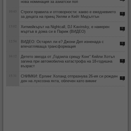
нова номинация за азиатски поп
10:43
Строги правила и отговорности: какво е ежедневието
0
за децата на принц Уилям и Кейт Мидълтън
13:02
Хитмейкърът на Nightcall, DJ Kavinsky, е намерен
0
мъртъв в дома си в Париж (ВИДЕО)
12:54
ВИДЕО: Остарял ли е? Джони Деп изненада с
0
впечатляваща трансформация
16:12
Детето звезда от „Годзила срещу Конг“ Кейли Хотъл
загина при автомобилна катастрофа на 18-годишна
0
възраст
15:31
СНИМКИ: Ерлинг Холанд отпразнува 26-ия си рожден
0
ден на луксозна яхта, облечен като викинг