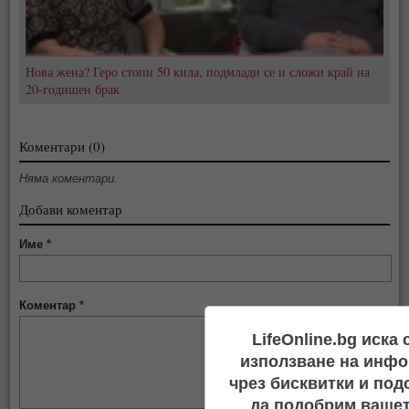
Нова жена? Геро стопи 50 кила, подмлади се и сложи край на
20-годишен брак
Коментари (0)
Няма коментари.
Добави коментар
Име
*
Коментар
*
LifeOnline.bg иска
използване на инфо
чрез бисквитки и под
да подобрим вашет