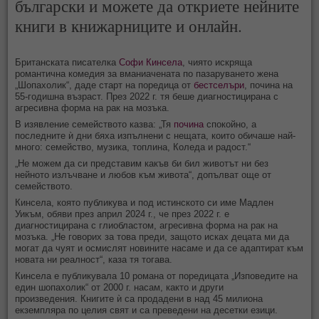
български и можете да откриете нейните
книги в книжарниците и онлайн.
Британската писателка
Софи Кинсела
, чиято искряща
романтична комедия за вманиачената по пазаруването жена
„Шопахолик“, даде старт на поредица от
бестселъри
, почина на
55-годишна възраст. През 2022 г. тя беше диагностицирана с
агресивна форма на рак на мозъка.
В изявление семейството казва: „Тя
почина
спокойно, а
последните ѝ дни бяха изпълнени с нещата, които обичаше най-
много: семейство, музика, топлина, Коледа и радост.“
„Не можем да си представим какъв би бил животът ни без
нейното излъчване и любов към живота“, допълват още от
семейството.
Кинсела, която публикува и под истинското си име Мадлен
Уикъм, обяви през април 2024 г., че през 2022 г. е
диагностицирана с глиобластом, агресивна форма на рак на
мозъка. „Не говорих за това преди, защото исках децата ми да
могат да чуят и осмислят новините насаме и да се адаптират към
новата ни реалност“, каза тя тогава.
Кинсела е публикувала 10 романа от поредицата „Изповедите на
един шопахолик“ от 2000 г. насам, както и други
произведения. Книгите ѝ са продадени в над 45 милиона
екземпляра по целия свят и са преведени на десетки езици.