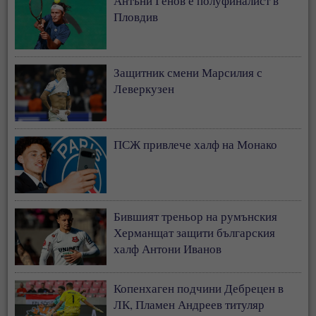
Антъни Генов е полуфиналист в
Пловдив
Защитник смени Марсилия с
Леверкузен
ПСЖ привлече халф на Монако
Бившият треньор на румънския
Херманщат защити българския
халф Антони Иванов
Копенхаген подчини Дебрецен в
ЛК, Пламен Андреев титуляр