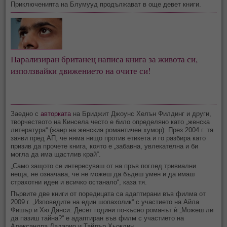
Приключенията на Блумууд продължават в още девет книги.
Парализиран британец написа книга за живота си, 
използвайки движението на очите си!
Заедно с
авторката
на Бриджит Джоунс Хелън Филдинг и други,
творчеството на Кинсела често е било определяно като „женска
литература“ (жанр на женския романтичен хумор). През 2004 г. тя
заяви пред АП, че няма нищо против етикета и го разбира като
призив да прочете книга, която е „забавна, увлекателна и би
могла да има щастлив край“.
„Само защото се интересуваш от на пръв поглед тривиални
неща, не означава, че не можеш да бъдеш умен и да имаш
страхотни идеи и всичко останало“, каза тя.
Първите две книги от поредицата са адаптирани във филма от
2009 г. „Изповедите на един шопахолик“ с участието на Айла
Фишър и Хю Данси. Десет години по-късно романът ѝ „Можеш ли
да пазиш тайна?“ е адаптиран във филм с участието на
Александра Дадарио и Тайлър Хьоклин.