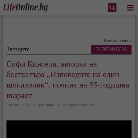
Меню
Всички новини
Звездите
ПОПИТАЙ ЕЛЗА
Софи Кинсела, авторка на
бестселъра „Изповедите на един
шопахолик“, почина на 55-годишна
възраст
LifeOnline.bg | 11 декември, 16:00 | прочетена: 3098