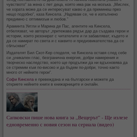
чувството“ за жена с пет деца, която има рак на мозъка. „Мислех,
че хората може да се интересуват какво е да преминеш през
нещо подобно“, каза Кинсела. „Надявам се, че е изпълнено
предимно с оптимизъм и любов.“
Араминта Уитли и Марина де Пас, агентите на Кинсела,
отбелязват, че авторът „притежава рядък дар да създава герои и
истории, които резонират с читателите и ги забавляват, където и
да се намират по света и с каквито и предизвикателства да се
сблъскват“.
Издателят Бил Скот-Кер споделя, че Кинсела оставя след себе
си „уникален глас, безгранична енергия, добри намерения и
творческо наследство, което ще продължи да ни вдъхновява да
се стремим към по-високо и да бъдем по-добри, точно както
много от нейните герои“.
Софи Кинсела
е превеждана и на български и можете да
откриете нейните книги в книжарниците и онлайн.
Сапковски пише нова книга за „Вещерът“ - Ще излезе 
едновременно с новия сезон на сериала (видео)