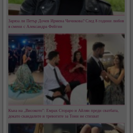
Заряза ли Петър Дочев Ирмена Чичикова? След 8 години любов
я смени с Александра Фейгин
Къна на „Високото": Емрах Стораро и Айлян преди сватбата,
докато скандалите и тревогите за Тони не стихват