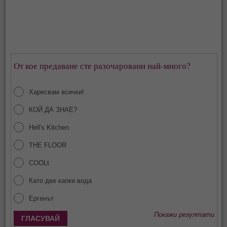
От кое предаване сте разочаровани най-много?
Харесвам всички!
КОЙ ДА ЗНАЕ?
Hell's Kitchen
THE FLOOR
COOLt
Като две капки вода
Ергенът
Покажи резултати