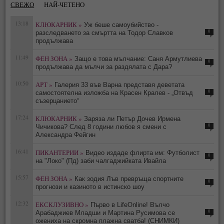
СВЕЖО
НАЙ-ЧЕТЕНО
13:18
КЛЮКАРНИК »
Уж беше самоубийство -
0
разследването за смъртта на Тодор Славков
продължава
11:49
ФЕН ЗОНА »
Защо е това мълчание: Саня Армутлиева
0
продължава да мълчи за раздялата с Дара?
10:50
АРТ »
Галерия 33 във Варна представя деветата
0
самостоятелна изложба на Красен Кралев - „Отвъд
съзерцанието“
17:24
КЛЮКАРНИК »
Заряза ли Петър Дочев Ирмена
0
Чичикова? След 8 години любов я смени с
Александра Фейгин
16:41
ПИКАНТЕРИИ »
Видео издаде флирта им: Футболист
0
на "Локо" (Пд) заби чалгаджийката Ивайла
15:57
ФЕН ЗОНА »
Как зодия Лъв превръща спортните
0
прогнози и казиното в истинско шоу
12:32
ЕКСКЛУЗИВНО »
Първо в LifeOnline! Вълчо
0
Арабаджиев Младши и Мартина Русимова сe
oжениха на скромна плажна сватба! (СНИМКИ)