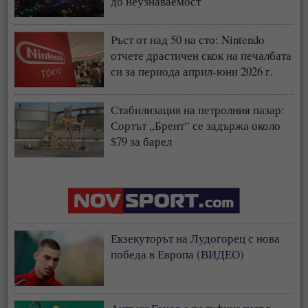
до неузнаваемост
Ръст от над 50 на сто: Nintendo
отчете драстичен скок на печалбата
си за периода април-юни 2026 г.
Стабилизация на петролния пазар:
Сортът „Брент“ се задържа около
$79 за барел
Екзекуторът на Лудогорец с нова
победа в Европа (ВИДЕО)