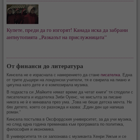
Купете, преди да го изгорят! Канада иска да забрани 
антиутопията „Разказът на прислужницата“
От финанси до литература
Кинсела не е израснала с намерението да стане
писателка
. Една
от трите дъщери на лондонски учители, тя е свирила на пиано и
цигулка като дете и е композирала музика.
В подкаста си „Майките нямат време да четат книги“ тя сподели с
писателката и издателка Зиби Оуенс, че мисълта за писане
никога не ѝ е минавала през ума. „Това не беше детска мечта. Не
бях детето, което се разхожда и казва: „Един ден ще напиша
роман.“
Кинсела постъпва в Оксфордския университет, за да учи музика,
но след една година преминава към програмата по политика,
философия и икономика.
В университета тя се запознава с музиканта Хенри Уикъм и се