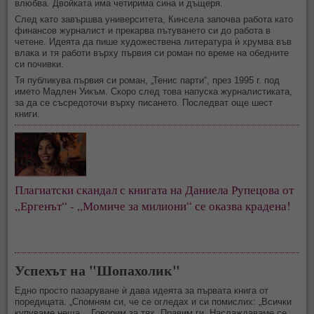
влюбва. Двойката има четирима сина и дъщеря.
След като завършва университета, Кинсела започва работа като
финансов журналист и прекарва пътуването си до работа в
четене. Идеята да пише художествена литература ѝ хрумва във
влака и тя работи върху първия си роман по време на обедните
си почивки.
Тя публикува първия си роман, „Тенис парти“, през 1995 г. под
името Мадлен Уикъм. Скоро след това напуска журналистиката,
за да се съсредоточи върху писането. Последват още шест
книги.
Плагиатски скандал с книгата на Даниела Рупецова от 
„Ергенът“ - „Момиче за милиони“ се оказва крадена!
Успехът на "Шопахолик"
Едно просто пазаруване ѝ дава идеята за първата книга от
поредицата. „Спомням си, че се огледах и си помислих: „Всички
купуваме неща... Говорим за тях. Правим ги. Наслаждаваме се