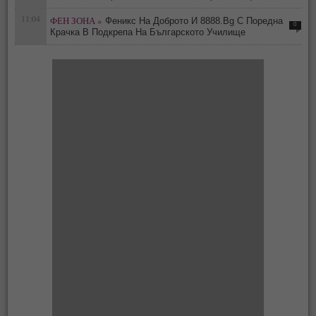
11:04
ФЕН ЗОНА »
Феникс На Доброто И 8888.Bg С Поредна
0
Крачка В Подкрепа На Българското Училище