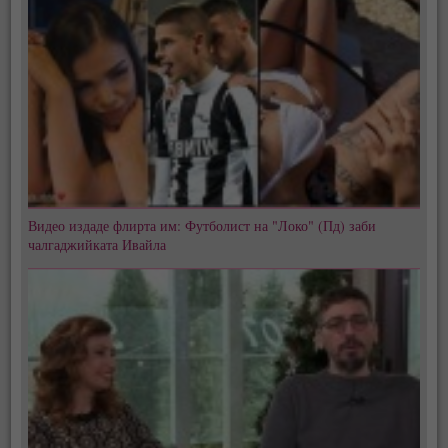
Видео издаде флирта им: Футболист на "Локо" (Пд) заби
чалгаджийката Ивайла