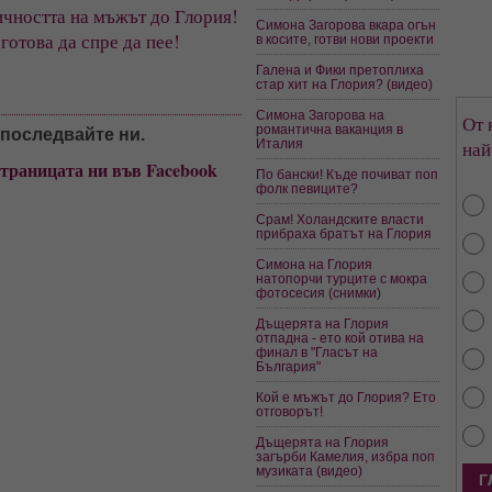
ичността на мъжът до Глория!
Симона Загорова вкара огън
 готова да спре да пее!
в косите, готви нови проекти
Галена и Фики претоплиха
стар хит на Глория? (видео)
Симона Загорова на
От 
романтична ваканция в
, последвайте ни.
Италия
най
страницата ни във Facebook
По бански! Къде почиват поп
фолк певиците?
Срам! Холандските власти
прибраха братът на Глория
Симона на Глория
натопорчи турците с мокра
фотосесия (снимки)
Дъщерята на Глория
отпадна - ето кой отива на
финал в "Гласът на
България"
Кой е мъжът до Глория? Ето
отговорът!
Дъщерята на Глория
загърби Камелия, избра поп
музиката (видео)