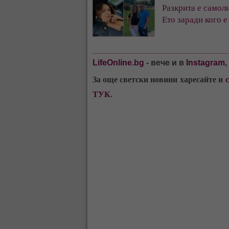
Разкрита е самол
Ето заради кого е
LifeOnline.bg
- вече и в
Instagram
За още светски новини харесайте и
ТУК
.