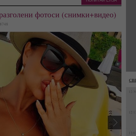
ПОПИТАЙ ЕЛЗА
 разголени фотоси (снимки+видео)
18748
СВ
12:3
12:1
12:0