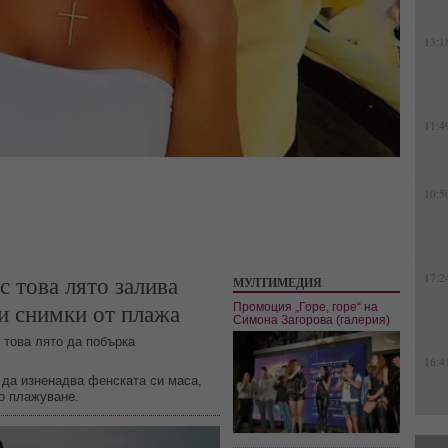
13:1
11:4
10:5
с това лято залива
17:2
МУЛТИМЕДИЯ
и снимки от плажа
Промоция „Горе, горе“ на
Симона Загорова (галерия)
това лято да побърка
16:4
а да изненадва фенската си маса,
о плажуване.