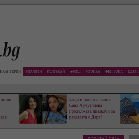
ИКАНТЕРИИ
РИАЛИТИ
РАЗЦЪКАЙ
АФИШ
МУЗИКА
ФЕН ЗОНА
ЕЛЗА 
йство -
Защо е това мълчание:
Саня Армутлиева
р
продължава да мълчи за
жава
раздялата с Дара?