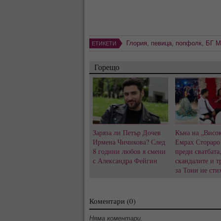
Глория
,
певица
,
попфолк
,
БГ М
ЕТИКЕТИ
Горещо
Заряза ли Петър Дочев
Къна на „Висок
Ирмена Чичикова? След
Емрах Стораро
8 години любов я смени
преди сватбата
с Александра Фейгин
скандалите и т
за Тони не сти
Коментари (0)
Няма коментари.