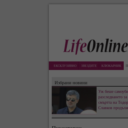
ЕКСКЛУЗИВНО
ЗВЕЗДИТЕ
КЛЮКАРНИК
П
Избрани новини
Уж беше самоуби
разследването за
смъртта на Тодо
Славков продъл
Пикантерии