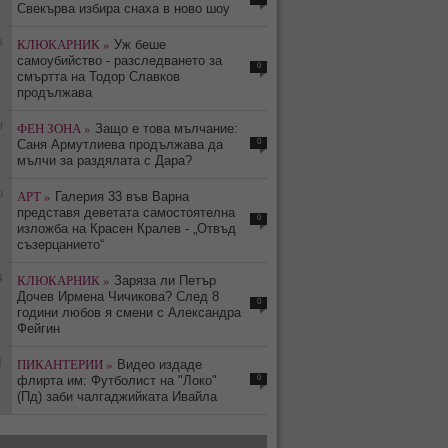
Свекърва избира снаха в ново шоу
8
КЛЮКАРНИК »
Уж беше
самоубийство - разследването за
0
смъртта на Тодор Славков
продължава
9
ФЕН ЗОНА »
Защо е това мълчание:
0
Саня Армутлиева продължава да
мълчи за раздялата с Дара?
0
АРТ »
Галерия 33 във Варна
представя деветата самостоятелна
0
изложба на Красен Кралев - „Отвъд
съзерцанието“
4
КЛЮКАРНИК »
Заряза ли Петър
Дочев Ирмена Чичикова? След 8
0
години любов я смени с Александра
Фейгин
1
ПИКАНТЕРИИ »
Видео издаде
0
флирта им: Футболист на "Локо"
(Пд) заби чалгаджийката Ивайла