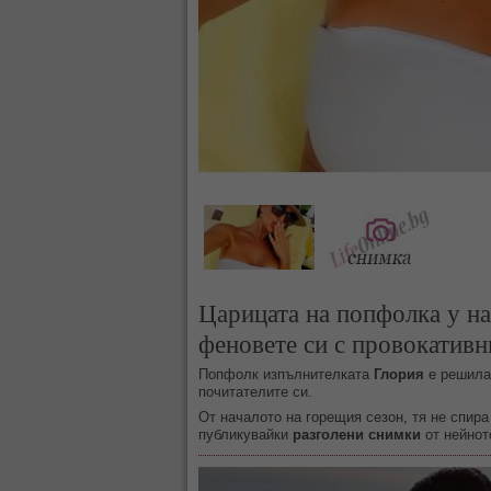
Царицата на попфолка у на
феновете си с провокативн
Попфолк изпълнителката
Глория
е решила 
почитателите си.
От началото на горещия сезон, тя не спир
публикувайки
разголени снимки
от нейнот