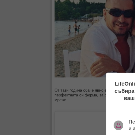
LifeOnl
събиран
От тази година обаче явно е решила да по
перфектната си форма, за радост на своит
ваш
мрежи.
Пе
и 