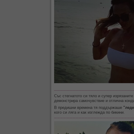
Със стегнатото си тяло и супер изрязаните
демонстрира самочувствие и отлична конд
В предишни времена тя поддържаше
"лед
кого си ляга и как изглежда по бикини.