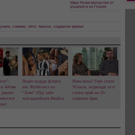
Иван Лечев впечатлен от
дъщерята на Глория
узика
,
снимки
,
лято
,
бански
,
социални мрежи
ото":
Видео издаде флирта
Нова жена? Геро стопи
 и Айлян
им: Футболист на
50 кила, подмлади се и
, докато
"Локо" (Пд) заби
сложи край на 20-
ревогите
чалгаджийката Ивайла
годишен брак
хват