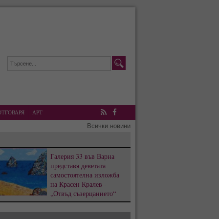
ОТГОВАРЯ
АРТ
RSS
Facebook
Всички новини
Галерия 33 във Варна
представя деветата
самостоятелна изложба
на Красен Кралев -
„Отвъд съзерцанието“