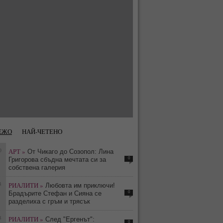
ЕЖО
НАЙ-ЧЕТЕНО
0
АРТ »
От Чикаго до Созопол: Лина
0
Григорова сбъдна мечтата си за
собствена галерия
3
РИАЛИТИ »
Любовта им приключи!
0
Брадърите Стефан и Сияна се
разделиха с гръм и трясък
3
РИАЛИТИ »
След "Ергенът":
0