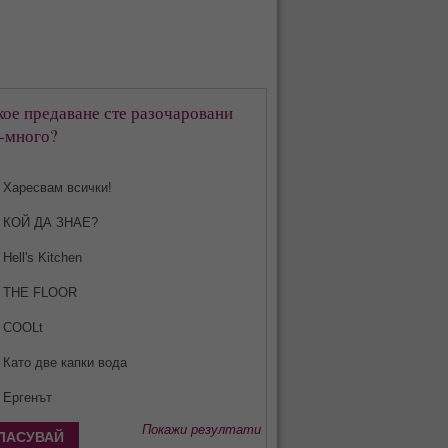
кое предаване сте разочаровани
-много?
Харесвам всички!
КОЙ ДА ЗНАЕ?
Hell's Kitchen
THE FLOOR
COOLt
Като две капки вода
Ергенът
Покажи резултати