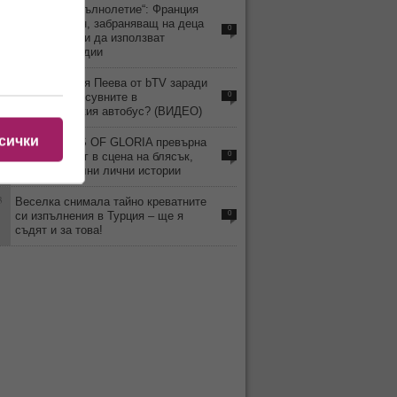
4
„Дигитално пълнолетие“: Франция
приема закон, забраняващ на деца
0
под 15 години да използват
социални медии
9
Уволнили Рая Пеева от bTV заради
скандала и псувните в
0
междуградския автобус? (ВИДЕО)
сички
4
MISS TRANS OF GLORIA превърна
Слънчев бряг в сцена на блясък,
0
емоции и силни лични истории
3
Веселка снимала тайно креватните
си изпълнения в Турция – ще я
0
съдят и за това!