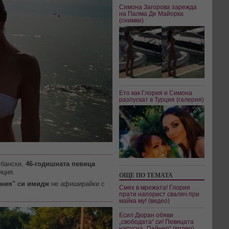
Симона Загорова зарежда
на Палма Де Майорка
(снимки)
Ето как Глория и Симона
разпускат в Турция (галерия)
 бански,
46-годишната певица
иция.
ОЩЕ ПО ТЕМАТА
ения" си имидж
не афиширайки с
Смях в мрежата! Глория
прати напорист сваляч при
майка му! (видео)
Есил Дюран обяви
„свободата“ си! Певицата
напусна „Пайнер“ (видео)