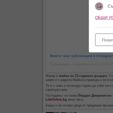
Съ
ОБЩИ У
Пове
Вижте тази публикация в Instagram
Публикация, споделена от G L O R I A
Макар и
майка на 23-годишна дъщеря
, Г
какво я е дарила Майката-природа и естети
Тя е с ново и по-младо гадже до себе си и 
самочувствие.
Господинът се казва
Йордан Джермански
LifeOnline.bg
вече писа.
Баща е на четири деца от предишни връзки