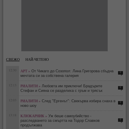
СВЕЖО
НАЙ-ЧЕТЕНО
12:30
АРТ »
От Чикаго до Созопол: Лина Григорова сбъдна
0
мечтата си за собствена галерия
12:13
РИАЛИТИ »
Любовта им приключи! Брадърите
0
Стефан и Сияна се разделиха с гръм и трясък
12:03
РИАЛИТИ »
След "Ергенът": Свекърва избира снаха в
0
ново шоу
13:18
КЛЮКАРНИК »
Уж беше самоубийство -
0
разследването за смъртта на Тодор Славков
продължава