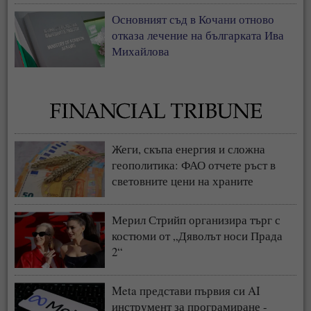
Основният съд в Кочани отново
отказа лечение на българката Ива
Михайлова
Жеги, скъпа енергия и сложна
геополитика: ФАО отчете ръст в
световните цени на храните
Мерил Стрийп организира търг с
костюми от „Дяволът носи Прада
2“
Meta представи първия си AI
инструмент за програмиране -