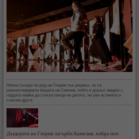
Някои съседи по ред на Глория пък решиха, че са
разконспирирали бащата на Симона, който е дошъл заедно с
гордата майка да стиска палци на детето, но уви истината е
съвсем друга.
Дъщерята на Глория загърби Камелия, избра поп 