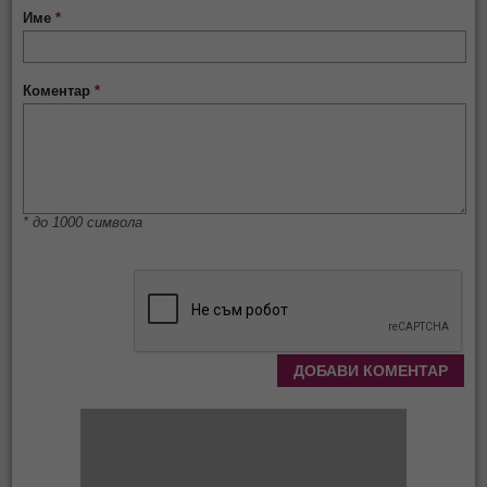
Име
*
Коментар
*
* до 1000 символа