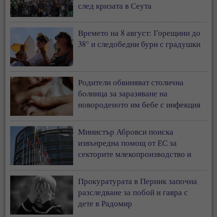
след кризата в Сеута
Времето на 8 август: Горещини до
38° и следобедни бури с градушки
Родители обвиняват столична
болница за заразяване на
новороденото им бебе с инфекция
Министър Абровси поиска
извънредна помощ от ЕС за
секторите млекопроизводство и
свиневъдство
Прокуратурата в Перник започна
разследване за побой и гавра с
дете в Радомир