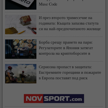
Muse Code
И през второто тримесечие на
годината: Къщата запазва статута
си на най-предпочитаното жилище
у нас
Борба срещу прането на пари:
Регулаторите в Япония затягат
контрола на криптоборсите в
страната
Сериозна пропаст в защитата:
Екстремните горещини и пожарите
в Европа поставят под риск
застрахователния модел