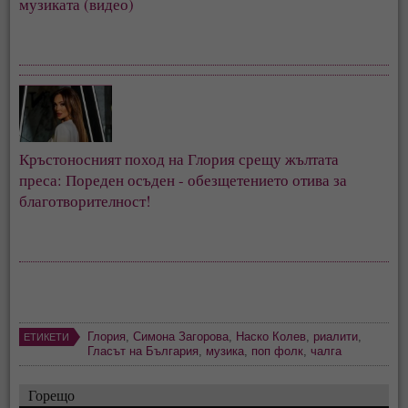
музиката (видео)
Кръстоносният поход на Глория срещу жълтата 
преса: Пореден осъден - обезщетението отива за 
благотворителност!
Глория
,
Симона Загорова
,
Наско Колев
,
риалити
,
ЕТИКЕТИ
Гласът на България
,
музика
,
поп фолк
,
чалга
Горещо