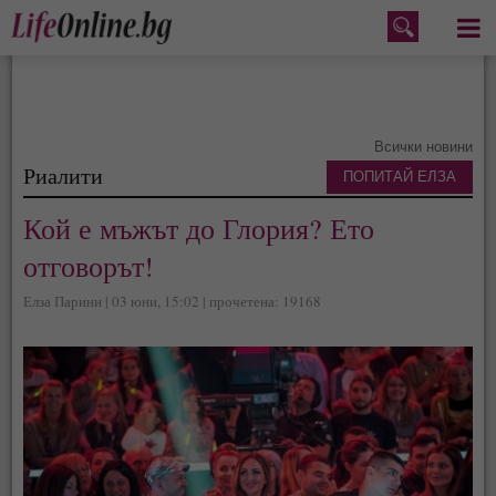
Меню
Всички новини
Риалити
ПОПИТАЙ ЕЛЗА
Кой е мъжът до Глория? Ето
отговорът!
Елза Парини | 03 юни, 15:02 | прочетена: 19168