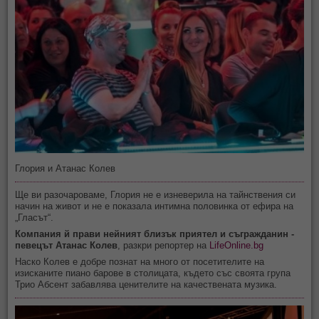
Глория и Атанас Колев
Ще ви разочароваме, Глория не е изневерила на тайнствения си
начин на живот и не е показала интимна половинка от ефира на
„Гласът“.
Компания й прави нейният близък приятел и съгражданин -
певецът Атанас Колев
, разкри репортер на
LifeOnline.bg
Наско Колев е добре познат на много от посетителите на
изисканите пиано барове в столицата, където със своята група
Трио Абсент забавлява ценителите на качествената музика.