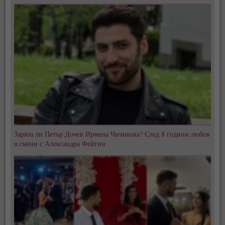
Заряза ли Петър Дочев Ирмена Чичикова? След 8 години любов
я смени с Александра Фейгин