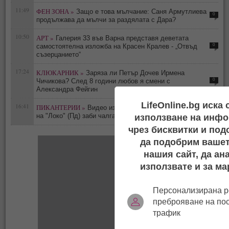
11:49
ФЕН ЗОНА »
Защо е това мълчание: Саня Армутлиева
0
продължава да мълчи за раздялата с Дара?
10:50
АРТ »
Галерия 33 във Варна представя деветата
0
самостоятелна изложба на Красен Кралев - „Отвъд
съзерцанието“
17:24
КЛЮКАРНИК »
Заряза ли Петър Дочев Ирмена
0
Чичикова? След 8 години любов я смени с
Александра Фейгин
LifeOnline.bg иска
16:41
ПИКАНТЕРИИ »
Видео издаде флирта им: Футболист
0
на "Локо" (Пд) заби чалгаджийката Ивайла
използване на инфо
чрез бисквитки и под
да подобрим вашет
нашия сайт, да ан
използвате и за ма
Персонализирана р
преброяване на по
трафик