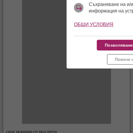
Съхраняване на и/и
информация на уст
ОБЩИ УСЛОВИЯ
Позволяване
Повече 
ОЩЕ НОВИНИ ОТ РИАЛИТИ