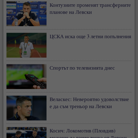
Контузиите променят трансферните
планове на Левски
ЦСКА иска още 3 летни попълнения
Спортът по телевизията днес
Веласкес: Невероятно удоволствие
е да съм треньор на Левски
Косич: Локомотив (Пловдив)
можеше да вземе точка от Левски