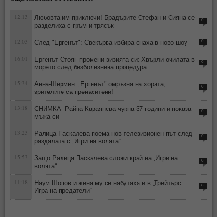
12:13
Любовта им приключи! Брадърите Стефан и Сияна се
0
разделиха с гръм и трясък
12:03
След "Ергенът": Свекърва избира снаха в ново шоу
0
16:01
Ергенът Стоян промени визията си: Хвърли очилата в
0
морето след безболезнена процедура
15:34
Анна-Шермин: „Ергенът" омръзна на хората,
0
зрителите са пренаситени!
13:18
СНИМКА: Райна Караянева чукна 37 години и показа
0
мъжа си
13:23
Ралица Паскалева поема нов телевизионен път след
0
раздялата с „Игри на волята“
15:53
Защо Ралица Паскалева сложи край на „Игри на
0
волята“
11:18
Наум Шопов и жена му се набутаха и в „Трейтърс:
0
Игра на предатели“