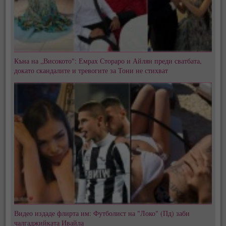
Къна на „Високото": Емрах Стораро и Айлян преди сватбата,
докато скандалите и тревогите за Тони не стихват
Видео издаде флирта им: Футболист на "Локо" (Пд) заби
чалгаджийката Ивайла