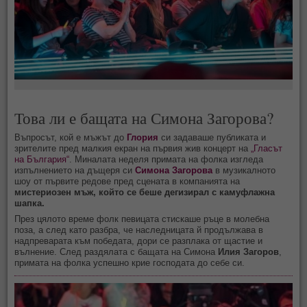
Това ли е бащата на Симона Загорова?
Въпросът, кой е мъжът до
Глория
си задаваше публиката и
зрителите пред малкия екран на първия жив концерт на
„Гласът
на България“
. Миналата неделя примата на фолка изгледа
изпълнението на дъщеря си
Симона Загорова
в музикалното
шоу от първите редове пред сцената в компанията на
мистериозен мъж, който се беше дегизирал с камуфлажна
шапка.
През цялото време фолк певицата стискаше ръце в молебна
поза, а след като разбра, че наследницата й продължава в
надпреварата към победата, дори се разплака от щастие и
вълнение. След раздялата с бащата на Симона
Илия Загоров
,
примата на фолка успешно крие господата до себе си.