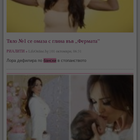
Тяло №1 се омаза с глина във „Фермата“
РИАЛИТИ »
LifeOnline.bg | 01 октомври, 06:31
Лора дефилира по
бански
в стопанството