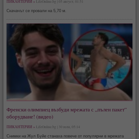
ПИКАНТЕРИИ »
LifeOnline.bg | 05 август, 01:51
Скачачът се провали на 5,70 м.
Френски олимпиец възбуди мрежата с „пълен пакет“
оборудване! (видео)
ПИКАНТЕРИИ »
LifeOnline.bg | 30 юли, 05:14
Снимки на Жул Буйе станаха повече от популярни в мрежата