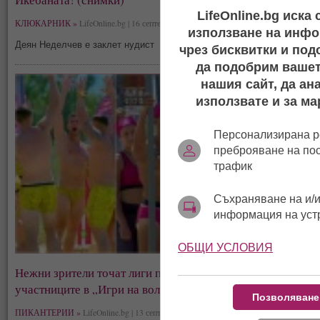
LifeOnline.bg иска
КЛЮКАРНИК »
LifeOnline.bg | 16 септември, 04:13
използване на инфо
Деян Неделчев е заклет нудист
чрез бисквитки и под
да подобрим вашет
нашия сайт, да ан
използвате и за ма
Персонализирана р
преброяване на по
трафик
Съхраняване на и/и
информация на уст
ОБЩИ УСЛОВИЯ
Нежни зрители точат лиги по изрязаните
бански
на
участниците в „Игри на волята“
Позволяване
ПИКАНТЕРИИ »
LifeOnline.bg | 13 септември, 05:37