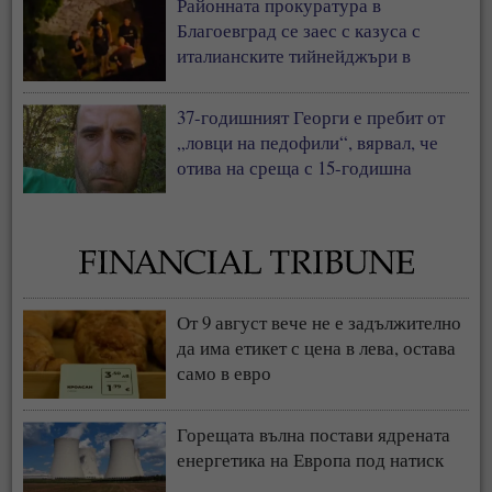
Районната прокуратура в
Благоевград се заес с казуса с
италианските тийнейджъри в
Банско
37-годишният Георги е пребит от
„ловци на педофили“, вярвал, че
отива на среща с 15-годишна
От 9 август вече не е задължително
да има етикет с цена в лева, остава
само в евро
Горещата вълна постави ядрената
енергетика на Европа под натиск