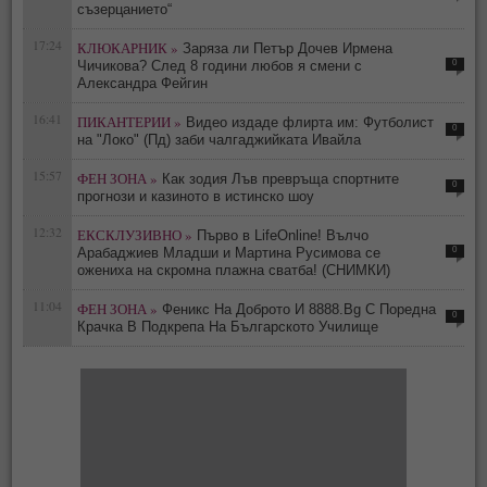
съзерцанието“
17:24
КЛЮКАРНИК »
Заряза ли Петър Дочев Ирмена
0
Чичикова? След 8 години любов я смени с
Александра Фейгин
16:41
ПИКАНТЕРИИ »
Видео издаде флирта им: Футболист
0
на "Локо" (Пд) заби чалгаджийката Ивайла
15:57
ФЕН ЗОНА »
Как зодия Лъв превръща спортните
0
прогнози и казиното в истинско шоу
12:32
ЕКСКЛУЗИВНО »
Първо в LifeOnline! Вълчо
0
Арабаджиев Младши и Мартина Русимова сe
oжениха на скромна плажна сватба! (СНИМКИ)
11:04
ФЕН ЗОНА »
Феникс На Доброто И 8888.Bg С Поредна
0
Крачка В Подкрепа На Българското Училище