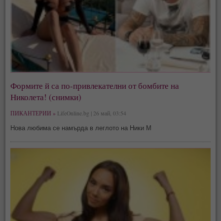
Формите й са по-привлекателни от бомбите на
Николета! (снимки)
ПИКАНТЕРИИ »
LifeOnline.bg | 26 май, 03:54
Нова любима се намърда в леглото на Ники М