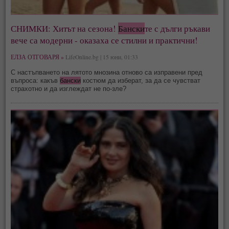
СНИМКИ: Хитът на сезона!
Бански
те с дълги ръкави
вече са модерни - оказаха се стилни и практични!
ЕЛЗА ОТГОВАРЯ »
LifeOnline.bg | 15 юни, 01:33
С настъпването на лятото мнозина отново са изправени пред
въпроса: какъв
бански
костюм да изберат, за да се чувстват
страхотно и да изглеждат не по-зле?