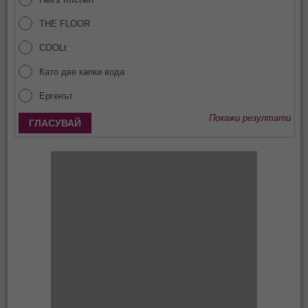
THE FLOOR
COOLt
Като две капки вода
Ергенът
Покажи резултати