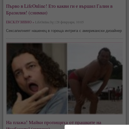
Първо в LifeOnline! Ето какви ги е вършил Галин в
Бразилия! (снимки)
ЕКСКЛУЗИВНО »
LifeOnline.bg | 28 февруари, 10:05
Сексапилният нашенец в гореща интрига с американски дизайнер
На плажа! Майки пропищяха от прашките на
Икебаната! (снимки)