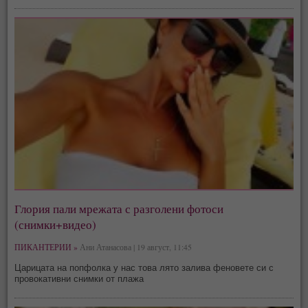
Глория пали мрежата с разголени фотоси
(снимки+видео)
ПИКАНТЕРИИ »
Ани Атанасова | 19 август, 11:45
Царицата на попфолка у нас това лято залива феновете си с
провокативни снимки от плажа