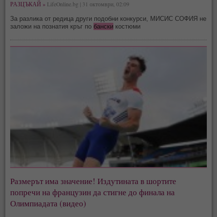
РАЗЦЪКАЙ »
LifeOnline.bg | 31 октомври, 02:09
За разлика от редица други подобни конкурси, МИСИС СОФИЯ не
заложи на познатия кръг по
бански
костюми
Размерът има значение! Издутината в шортите
попречи на французин да стигне до финала на
Олимпиадата (видео)