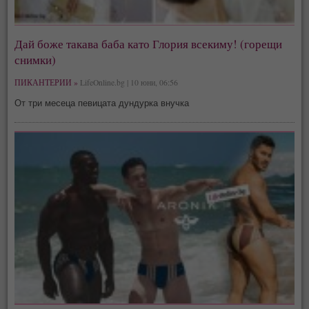
Дай боже такава баба като Глория всекиму! (горещи
снимки)
ПИКАНТЕРИИ »
LifeOnline.bg | 10 юни, 06:56
От три месеца певицата дундурка внучка