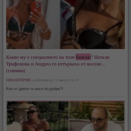
Какво му е специалното на този
бански
? Натали
Трифонова и Андреа го изтъркаха от носене...
(снимки)
ПИКАНТЕРИИ »
LifeOnline.bg | 31 август, 01:33
Коя от двете го носи по-добре?!