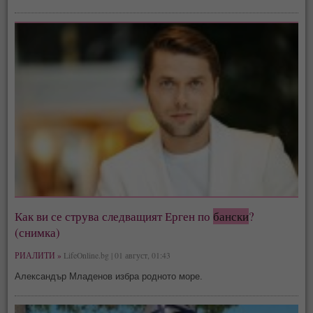
Как ви се струва следващият Ерген по
бански
?
(снимка)
РИАЛИТИ »
LifeOnline.bg | 01 август, 01:43
Александър Младенов избра родното море.