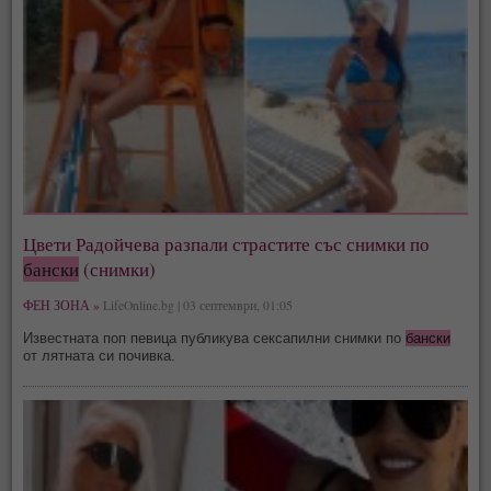
Цвети Радойчева разпали страстите със снимки по
бански
(снимки)
ФЕН ЗОНА »
LifeOnline.bg | 03 септември, 01:05
Известната поп певица публикува сексапилни снимки по
бански
от лятната си почивка.