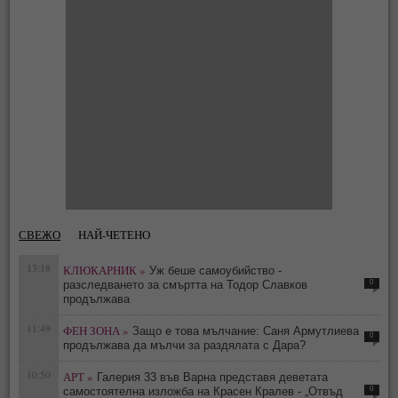
СВЕЖО
НАЙ-ЧЕТЕНО
13:18
КЛЮКАРНИК »
Уж беше самоубийство -
0
разследването за смъртта на Тодор Славков
продължава
11:49
ФЕН ЗОНА »
Защо е това мълчание: Саня Армутлиева
0
продължава да мълчи за раздялата с Дара?
10:50
АРТ »
Галерия 33 във Варна представя деветата
0
самостоятелна изложба на Красен Кралев - „Отвъд