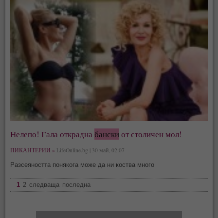
Нелепо! Гала открадна
бански
от столичен мол!
ПИКАНТЕРИИ »
LifeOnline.bg | 30 май, 02:07
Разсеяността понякога може да ни коства много
1
2
следваща
последна