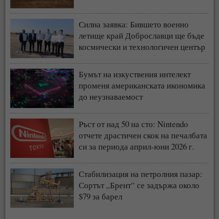
Силна заявка: Бившето военно
летище край Доброславци ще бъде
космически и технологичен център
(СНИМКИ + ВИДЕО)
Бумът на изкуствения интелект
променя американската икономика
до неузнаваемост
Ръст от над 50 на сто: Nintendo
отчете драстичен скок на печалбата
си за периода април-юни 2026 г.
Стабилизация на петролния пазар:
Сортът „Брент“ се задържа около
$79 за барел