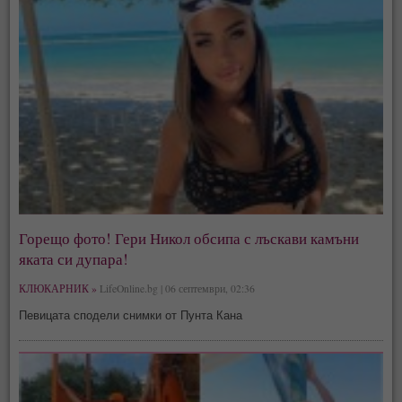
Горещо фото! Гери Никол обсипа с лъскави камъни
яката си дупара!
КЛЮКАРНИК »
LifeOnline.bg | 06 септември, 02:36
Певицата сподели снимки от Пунта Кана