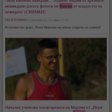
Лили Иванова навърши… години! Вадим от архивите
невиждани досега фотоси по
бански
от младостта на
певицата! (СНИМКИ)
ЕКСКЛУЗИВНО »
LifeOnline.bg | 24 април, 07:58
Всеизвестен факт: Лили Иванова не обича старите си снимки!
Начална учителка топли кревата на Мартин от „Игри