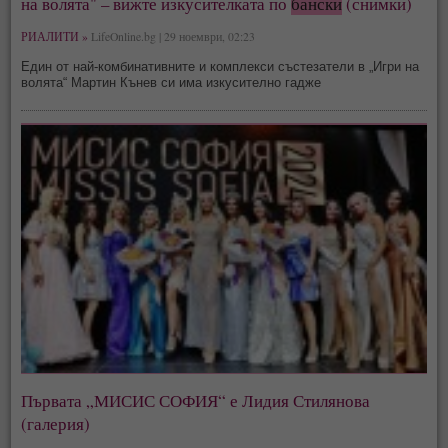
на волята" – вижте изкусителката по
бански
(снимки)
РИАЛИТИ »
LifeOnline.bg | 29 ноември, 02:23
Един от най-комбинативните и комплекси състезатели в „Игри на
волята“ Мартин Кънев си има изкусително гадже
Първата „МИСИС СОФИЯ“ е Лидия Стилянова
(галерия)