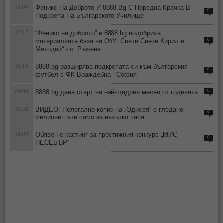
11:04
Феникс На Доброто И 8888.Bg С Поредна Крачка В
0
Подкрепа На Българското Училище
12:12
“Феникс на доброто” и 8888.bg подобриха
материалната база на ОбУ „Свети Свети Кирил и
0
Методий“ - с. Ръжена
16:16
8888.bg разширява подкрепата си към българския
0
футбол с ФК Враждебна - София
09:00
8888.bg дава старт на най-щедрия месец от годината
0
15:52
ВИДЕО: Нелегално копие на „Одисея“ е гледано
0
милиони пъти само за няколко часа
14:09
Обявен е кастинг за престижния конкурс „МИС
0
НЕСЕБЪР“