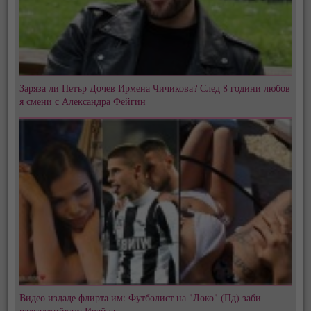
Заряза ли Петър Дочев Ирмена Чичикова? След 8 години любов
я смени с Александра Фейгин
Видео издаде флирта им: Футболист на "Локо" (Пд) заби
чалгаджийката Ивайла