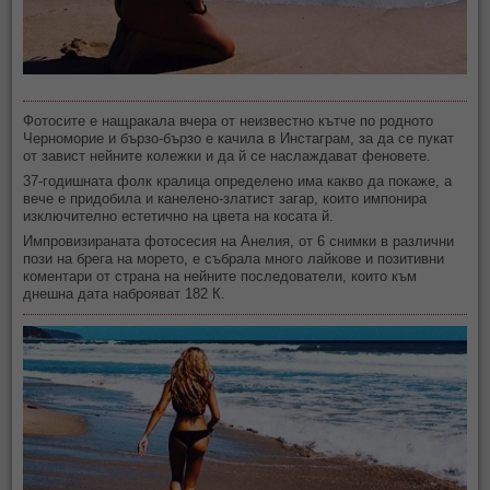
Фотосите е нащракала вчера от неизвестно кътче по родното
Черноморие и бързо-бързо е качила в Инстаграм, за да се пукат
от завист нейните колежки и да й се наслаждават феновете.
37-годишната фолк кралица определено има какво да покаже, а
вече е придобила и канелено-златист загар, които импонира
изключително естетично на цвета на косата й.
Импровизираната фотосесия на Анелия, от 6 снимки в различни
пози на брега на морето, е събрала много лайкове и позитивни
коментари от страна на нейните последователи, които към
днешна дата наброяват 182 К.