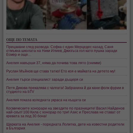
ОЩЕ ПО ТЕМАТА
Прецакани след развода: Софка с един Мерцедес назад, Саня
отмъкна школата на Ники Илиев, Джизъса гол като пушка заради
Есмер и още…
Анелия навърши 37, няма да почива това лято (снимки)
Руслан Мъйнов ще става татко! Ето коя е майката на детето му!
Анелия търси специалист заради дъщеря си
Петя Дикова прекалява с чалгата! Забраниха й да кани фолк фурии в
студиото на bTV
Анелия показа коледната украса на къщата си
Космическите хонорари на звездите по празниците! Васил Найденов
най-скъп! 100 Кила с хонорар по три! Азис и Преслава не стават от
кревата за под 30 бона!
Щерката на Анелия - поредната Лолитка, дете на известни родители
в България