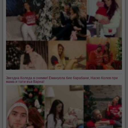
Звездна Коледа в снимки! Емануела бие барабани, Наско Колев при
мама и тати във Варна!