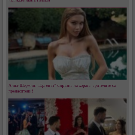
Анна-Шермин: „Ергенът" омръзна на хората, зрителите са
пренаситени!