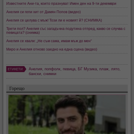
Известните Ани-та, които празнуват Имен ден на 9-ти декември
Анелия си гепи хит от Дамян Попов (видео)
Анелия се целува с мъж! Този ли е новият й? (СНИМКА)
Трети пол? Анелия със загадъчна подутина отпред, какво се случва с
певицата? (снимка)
Анелия се хвали: „Не съм сама, имам мъж до мен“
Миро и Анелия отново заедно на една сцена (видео)
Анелия
,
попфолк
,
певица
,
БГ Музика
,
плаж
,
лято
,
ЕТИКЕТИ
бански
,
снимки
Горещо