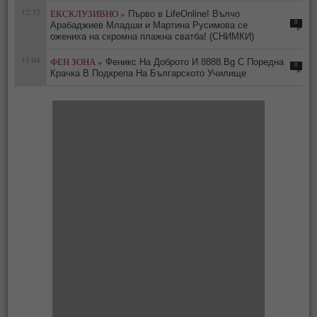
12:32
ЕКСКЛУЗИВНО »
Първо в LifeOnline! Вълчо
0
Арабаджиев Младши и Мартина Русимова сe
oжениха на скромна плажна сватба! (СНИМКИ)
11:04
ФЕН ЗОНА »
Феникс На Доброто И 8888.Bg С Поредна
0
Крачка В Подкрепа На Българското Училище