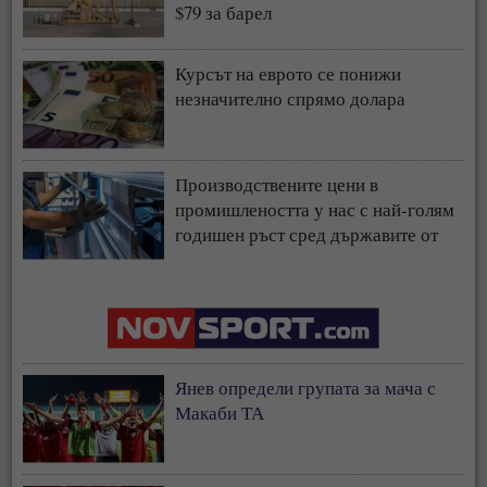
$79 за барел
Курсът на еврото се понижи
незначително спрямо долара
Производствените цени в
промишлеността у нас с най-голям
годишен ръст сред държавите от
ЕС
Янев определи групата за мача с
Макаби ТА