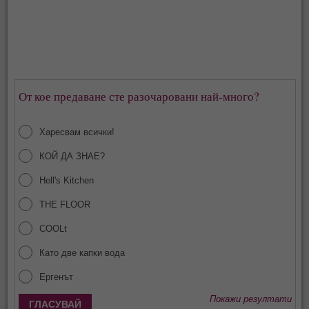
От кое предаване сте разочаровани най-много?
Харесвам всички!
КОЙ ДА ЗНАЕ?
Hell's Kitchen
THE FLOOR
COOLt
Като две капки вода
Ергенът
Покажи резултати