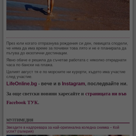
През юли когато отпразнува рождения си ден, певицата сподели,
че няма да има време за почивки това лято и не е планирала да
пътува до екзотични дестинации.
Явно обаче е решила да съчетае работата с няколко откраднати
часа по бански на плажа.
Целият август тя е по морските ни курорти, където има участие
след участие.
LifeOnline.bg
- вече и в
Instagram
, последвайте ни.
За още светски новини харесайте и
страницата ни във
Facebook ТУК
.
МУЛТИМЕДИЯ
Звездите в надпревара за най-оригинална коледна снимка – Кой
успя? (галерия)