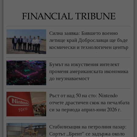
Силна заявка: Бившето военно
летище край Доброславци ще бъде
космически и технологичен център
(СНИМКИ + ВИДЕО)
Бумът на изкуствения интелект
променя американската икономика
до неузнаваемост
Ръст от над 50 на сто: Nintendo
отчете драстичен скок на печалбата
си за периода април-юни 2026 г.
Стабилизация на петролния пазар:
Сортът „Брент“ се задържа около