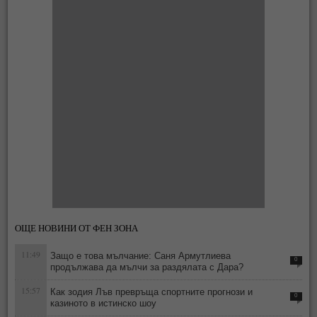
ОЩЕ НОВИНИ ОТ ФЕН ЗОНА
11:49
Защо е това мълчание: Саня Армутлиева
0
продължава да мълчи за раздялата с Дара?
15:57
Как зодия Лъв превръща спортните прогнози и
0
казиното в истинско шоу