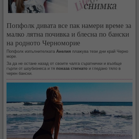
Попфолк дивата все пак намери време за
малко лятна почивка и блесна по бански
на родното Черноморие
Попфолк изпълнителката
Анелия
плажува тези дни край Черно
море.
За да не остане назад от своите чалга съратнички и въобще
гърли от шоубизнеса и тя
показа стегнато
и гледано тяло в
черен бански.