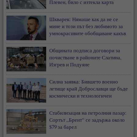
Плевен, било с изтекла карта
Шкварек: Нямаше как да не се
мине и този път без любимото за
умнокрасивите обобщаване какъв
прост, дивашки народ от
антисемити сме българите
Общината подписа договори за
почистване в районите Слатина,
Изгрев и Подуяне
Силна заявка: Бившето военно
летище край Доброславци ще бъде
космически и технологичен
център (СНИМКИ + ВИДЕО)
Стабилизация на петролния пазар:
Сортът „Брент“ се задържа около
$79 за барел