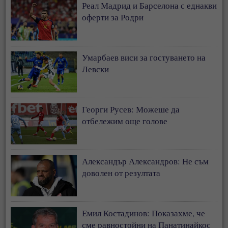
Реал Мадрид и Барселона с еднакви
оферти за Родри
Умарбаев виси за гостуването на
Левски
Георги Русев: Можеше да
отбележим още голове
Александър Александров: Не съм
доволен от резултата
Емил Костадинов: Показахме, че
сме равностойни на Панатинайкос