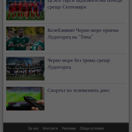
срещу Септември
Колебливият Черно море приема
Лудогорец на "Тича"
Черно море без трима срещу
Лудогорец
Спортът по телевизията днес
За нас
Контакти
Реклама
Общи условия