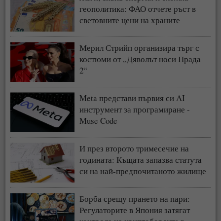
геополитика: ФАО отчете ръст в
световните цени на храните
Мерил Стрийп организира търг с
костюми от „Дяволът носи Прада
2“
Meta представи първия си AI
инструмент за програмиране -
Muse Code
И през второто тримесечие на
годината: Къщата запазва статута
си на най-предпочитаното жилище
у нас
Борба срещу прането на пари:
Регулаторите в Япония затягат