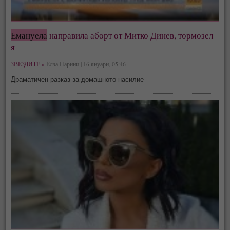
Емануела
направила аборт от Митко Динев, тормозел
я
ЗВЕЗДИТЕ »
Елза Парини | 16 януари, 05:46
Драматичен разказ за домашното насилие