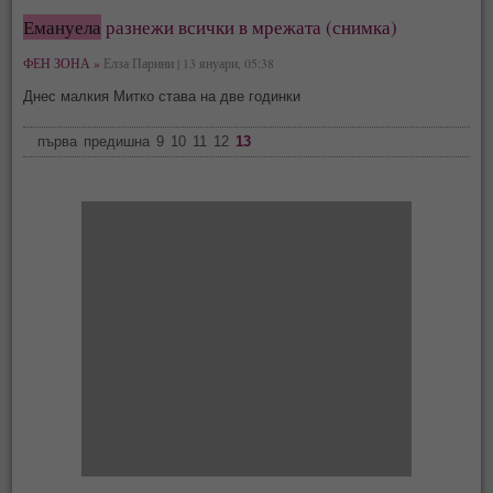
Емануела
разнежи всички в мрежата (снимка)
ФЕН ЗОНА »
Елза Парини | 13 януари, 05:38
Днес малкия Митко става на две годинки
първа
предишна
9
10
11
12
13