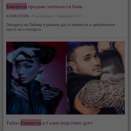
Емануела
продава златната си баня
КЛЮКАРНИК »
Елза Парини | 21 февруари, 03:43
Звездата на Пайнер е решила да се премести в централните
части на столицата
Тайно
Емануела
и Галин подготвят дует