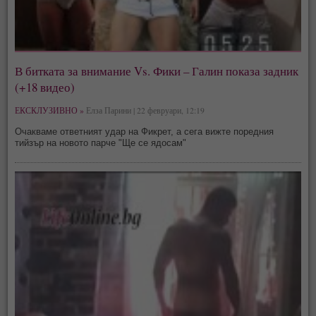
В битката за внимание Vs. Фики – Галин показа задник
(+18 видео)
ЕКСКЛУЗИВНО »
Елза Парини | 22 февруари, 12:19
Очакваме ответният удар на Фикрет, а сега вижте поредния
тийзър на новото парче "Ще се ядосам"