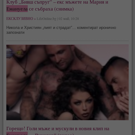
Клуб „Бивш съпруг“ – екс мъжете на Мария и
Емануела
се събраха (снимка)
ЕКСКЛУЗИВНО »
LifeOnline.bg | 02 май, 10:28
Никола и Християн „пият и страдат“… коментират иронично
запознати
Горещо! Голи мъже и мускули в новия клип на