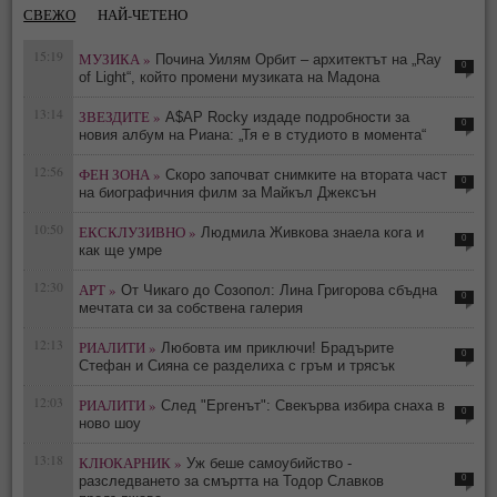
СВЕЖО
НАЙ-ЧЕТЕНО
15:19
МУЗИКА »
Почина Уилям Орбит – архитектът на „Ray
0
of Light“, който промени музиката на Мадона
13:14
ЗВЕЗДИТЕ »
A$AP Rocky издаде подробности за
0
новия албум на Риана: „Тя е в студиото в момента“
12:56
ФЕН ЗОНА »
Скоро започват снимките на втората част
0
на биографичния филм за Майкъл Джексън
10:50
ЕКСКЛУЗИВНО »
Людмила Живкова знаела кога и
0
как ще умре
12:30
АРТ »
От Чикаго до Созопол: Лина Григорова сбъдна
0
мечтата си за собствена галерия
12:13
РИАЛИТИ »
Любовта им приключи! Брадърите
0
Стефан и Сияна се разделиха с гръм и трясък
12:03
РИАЛИТИ »
След "Ергенът": Свекърва избира снаха в
0
ново шоу
13:18
КЛЮКАРНИК »
Уж беше самоубийство -
0
разследването за смъртта на Тодор Славков