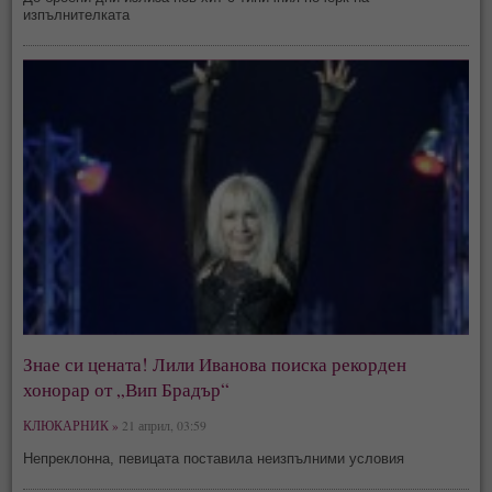
изпълнителката
Знае си цената! Лили Иванова поиска рекорден
хонорар от „Вип Брадър“
КЛЮКАРНИК »
21 април, 03:59
Непреклонна, певицата поставила неизпълними условия