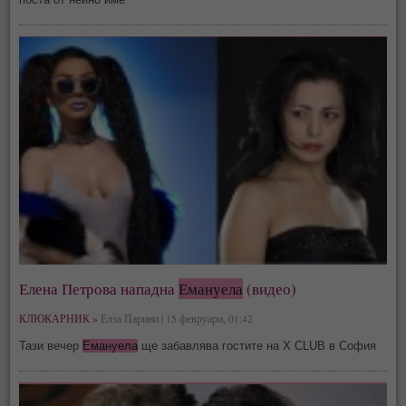
Елена Петрова нападна
Емануела
(видео)
КЛЮКАРНИК »
Елза Парини | 15 февруари, 01:42
Тази вечер
Емануела
ще забавлява гостите на X CLUB в София