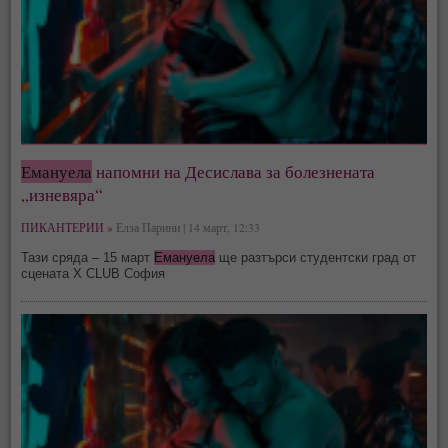
Емануела
напомни на Десислава за болезнената
„изневяра“
ПИКАНТЕРИИ »
Елза Парини | 14 март, 12:33
Тази сряда – 15 март
Емануела
ще разтърси студентски град от
сцената X CLUB София