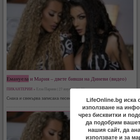
Емануела
и Мария – двете бивши на Диневи (видео)
ПИКАНТЕРИИ »
Елза Парини | 27 януари, 01:39
Снаха и свекърва записаха песен и клип
LifeOnline.bg иска
използване на инфо
чрез бисквитки и под
да подобрим вашет
нашия сайт, да ан
използвате и за ма