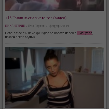
+18 Галин лъсна чисто гол (видео)
ПИКАНТЕРИИ »
Елза Парини | 21 февруари, 06:04
Певецът се съблече дибидюс за новата песен с
Емануела
,
показа секси задник