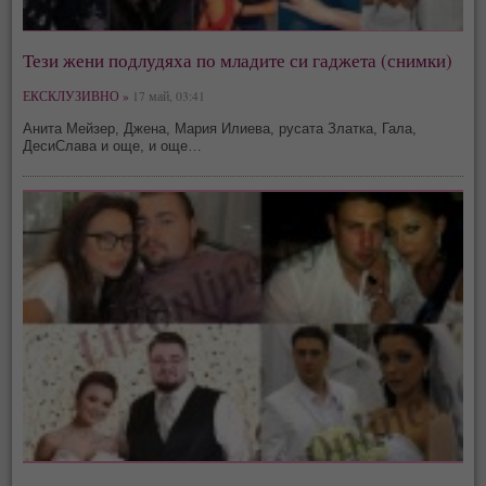
Тези жени подлудяха по младите си гаджета (снимки)
ЕКСКЛУЗИВНО »
17 май, 03:41
Анита Мейзер, Джена, Мария Илиева, русата Златка, Гала,
ДесиСлава и още, и още…