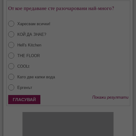
От кое предаване сте разочаровани най-много?
Харесвам всички!
КОЙ ДА ЗНАЕ?
Hell's Kitchen
THE FLOOR
COOLt
Като две капки вода
Ергенът
Покажи резултати