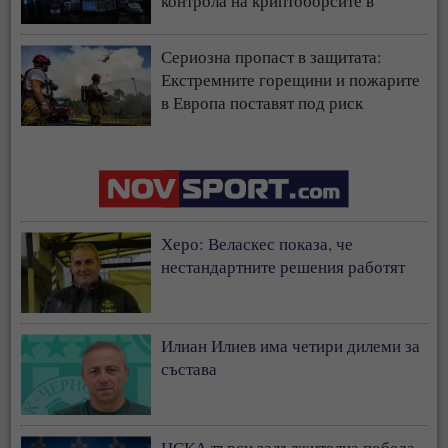
контрола на криптоборсите в
страната
Сериозна пропаст в защитата:
Екстремните горещини и пожарите
в Европа поставят под риск
застрахователния модел
Херо: Веласкес показа, че
нестандартните решения работят
Илиан Илиев има четири дилеми за
състава
ЦСКА търси задължителна победа