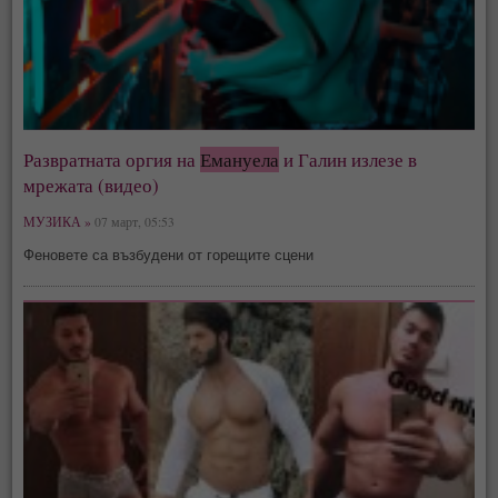
Развратната оргия на
Емануела
и Галин излезе в
мрежата (видео)
МУЗИКА »
07 март, 05:53
Феновете са възбудени от горещите сцени