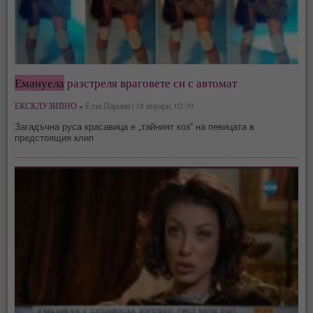
Емануела
разстреля враговете си с автомат
ЕКСКЛУЗИВНО »
Елза Парини | 18 януари, 02:39
Загадъчна руса красавица е „тайният коз“ на певицата в
предстоящия клип