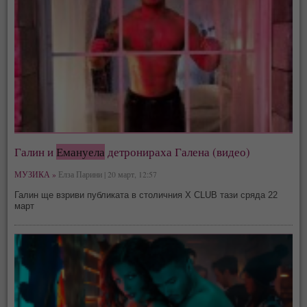
Галин и
Емануела
детронираха Галена (видео)
МУЗИКА »
Елза Парини | 20 март, 12:57
Галин ще взриви публиката в столичния X CLUB тази сряда 22
март