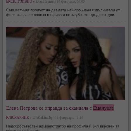
ЕКСКЛУЗИВНО »
Елза Парини | 19 февруари, 04:03
Съвместният продукт на двамата най-пробивни изпълнители от
фолк жанра се очаква в ефира и по клубовете до десет дни.
Елена Петрова се оправда за скандала с
Емануела
КЛЮКАРНИК »
LifeOnLine.bg | 16 февруари, 11:14
Недобросъвестен администратор на профила й бил виновен за
поста от нейно име