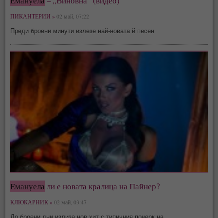
Емануела
– „Виновна“ (видео)
ПИКАНТЕРИИ »
02 май, 07:22
Преди броени минути излезе най-новата й песен
Емануела
ли е новата кралица на Пайнер?
КЛЮКАРНИК »
02 май, 03:47
До броени дни излиза нов хит с типичния почерк на