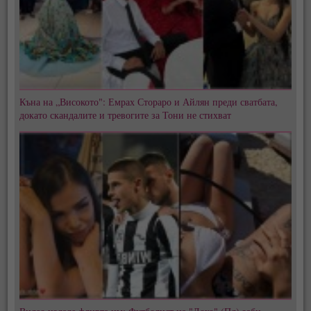
Къна на „Високото": Емрах Стораро и Айлян преди сватбата,
докато скандалите и тревогите за Тони не стихват