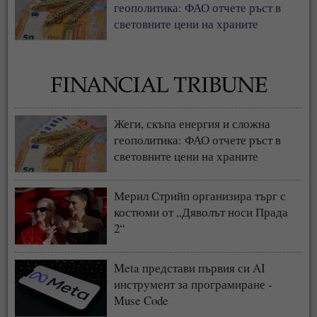
геополитика: ФАО отчете ръст в
световните цени на храните
Жеги, скъпа енергия и сложна
геополитика: ФАО отчете ръст в
световните цени на храните
Мерил Стрийп организира търг с
костюми от „Дяволът носи Прада
2“
Meta представи първия си AI
инструмент за програмиране -
Muse Code