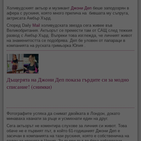
Холивудският актьор и музикант
Джони Деп
беше заподозрян в
афера с рускиня, която много прилича на бившата му съпруга,
актрисата Амбър Хърд.
Според Daily
Mail
холивудската звезда сега живее във
Великобритания. Актьорът се премести там от САЩ след тежкия
развод с Амбър Хърд. Въпреки това изглежда, че личният живот
на знаменитостта се подобрява. Деп бе уловен от папараци в
компанията на руската гримьорка Юлия .
Дъщерята на Джони Деп показа гърдите си за модно
списание! (снимки)
Фотографите успяха да снимат двойката в Лондон, докато
минаваха хванати за ръце и усмихнати един на друг.
Сега актьорът не коментира слухове за личния си живот. Това
обаче не е първият път, в който 61-годишният Джони Деп е
засичан в компанията на тази рускиня, която е собственичка на
салон за красота в Чехия. За първи път те бяха забелязани