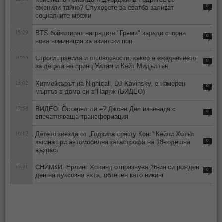
оженили тайно? Слуховете за сватба заливат
0
социалните мрежи
15:29
BTS бойкотират наградите "Грами" заради спорна
0
нова номинация за азиатски поп
10:43
Строги правила и отговорности: какво е ежедневието
0
за децата на принц Уилям и Кейт Мидълтън
13:02
Хитмейкърът на Nightcall, DJ Kavinsky, е намерен
0
мъртъв в дома си в Париж (ВИДЕО)
12:54
ВИДЕО: Остарял ли е? Джони Деп изненада с
0
впечатляваща трансформация
16:12
Детето звезда от „Годзила срещу Конг“ Кейли Хотъл
загина при автомобилна катастрофа на 18-годишна
0
възраст
15:31
СНИМКИ: Ерлинг Холанд отпразнува 26-ия си рожден
0
ден на луксозна яхта, облечен като викинг