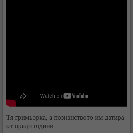
Тя гримьорка, а познанството им датира
от преди години