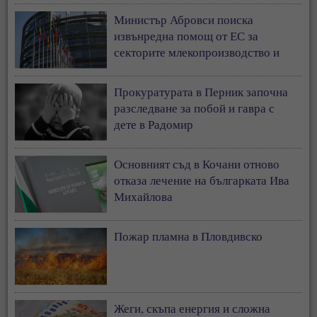
Министър Абровси поиска
извънредна помощ от ЕС за
секторите млекопроизводство и
свиневъдство
Прокуратурата в Перник започна
разследване за побой и гавра с
дете в Радомир
Основният съд в Кочани отново
отказа лечение на българката Ива
Михайлова
Пожар пламна в Пловдивско
Жеги, скъпа енергия и сложна