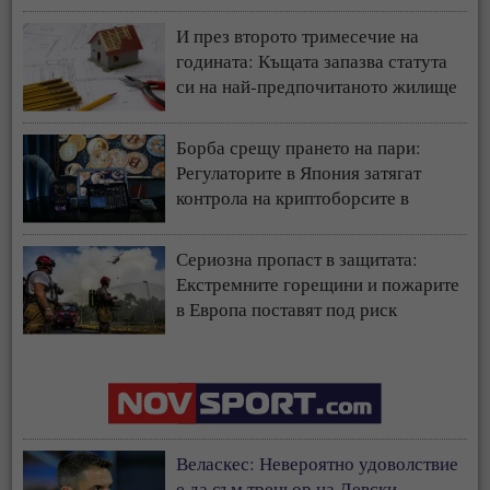
И през второто тримесечие на
годината: Къщата запазва статута
си на най-предпочитаното жилище
у нас
Борба срещу прането на пари:
Регулаторите в Япония затягат
контрола на криптоборсите в
страната
Сериозна пропаст в защитата:
Екстремните горещини и пожарите
в Европа поставят под риск
застрахователния модел
Веласкес: Невероятно удоволствие
е да съм треньор на Левски