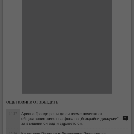
ОЩЕ НОВИНИ ОТ ЗВЕЗДИТЕ
14:27
Ариана Гранде реши да си вземе почивка от
обществения живот на фона на „безкрайни дискусии“
0
за външния си вид и здравето си.
15:16
Кристиано Роналдо и Джорджина Родригес се