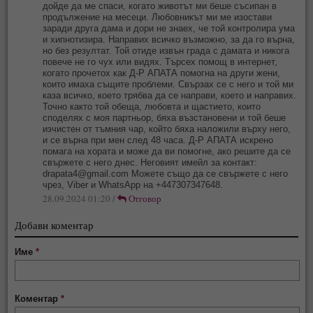
дойде да ме спаси, когато животът ми беше съсипан в
продължение на месеци. Любовникът ми ме изостави
заради друга дама и дори не знаех, че той контролира ума
и хипнотизира. Направих всичко възможно, за да го върна,
но без резултат. Той отиде извън града с дамата и никога
повече не го чух или видях. Търсех помощ в интернет,
когато прочетох как Д-Р АПАТА помогна на други жени,
които имаха същите проблеми. Свързах се с него и той ми
каза всичко, което трябва да се направи, което и направих.
Точно както той обеща, любовта и щастието, които
споделях с моя партньор, бяха възстановени и той беше
изчистен от тъмния чар, който бяха наложили върху него,
и се върна при мен след 48 часа. Д-Р АПАТА искрено
помага на хората и може да ви помогне, ако решите да се
свържете с него днес. Неговият имейл за контакт:
drapata4@gmail.com
Можете също да се свържете с него
чрез, Viber и WhatsApp на +447307347648.
28.09.2024 01:20 /
Отговор
Добави коментар
Име
*
Коментар
*