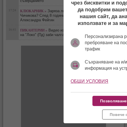
съзерцанието“
чрез бисквитки и под
да подобрим вашет
17:24
КЛЮКАРНИК »
Заряза ли Петър Дочев Ирмена
0
Чичикова? След 8 години любов я смени с
нашия сайт, да ан
Александра Фейгин
използвате и за ма
16:41
ПИКАНТЕРИИ »
Видео издаде флирта им: Футболист
0
на "Локо" (Пд) заби чалгаджийката Ивайла
Персонализирана р
преброяване на по
трафик
Съхраняване на и/и
информация на уст
ОБЩИ УСЛОВИЯ
Позволяване
Повече 