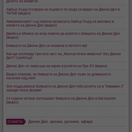
делото за клевета!
Амбър Хърд отговори на първото по рода си видео на Джони Деп в
TikTok! (видео)
Американският съд призна актрисата Амбър Хърд за виновна в
клевета на Джони Деп (видео)
Джейсън Момоа не иска повече да работи с бившата на Джони Деп
(видео)
Бившата на Джони Деп се изакала в леглото му!
Как ще изглежда третата част на „Фантастични животни“ без Джони
Деп? (трейлър)
Джони Деп се завръща на екран в ролята на Луи XV (видео)
Видео показва, че бившата на Джони Деп лъже за домашното
насилие над нея!
Зле поддържана! Бившата на Джони Деп губи ролята си в "Аквамен 2"
заради лоша форма!
14 години затвор заплашват бившата на Джони Деп в Австралия
(видео)
Джони Деп
,
връзка
,
рускиня
,
афера
ЕТИКЕТИ