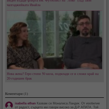
Видео издаде флирта им: Футболист на "Локо" (Пд) заби
чалгаджийката Ивайла
Нова жена? Геро стопи 50 кила, подмлади се и сложи край на
20-годишен брак
Коментари (1)
isabella ethan
Казвам се Моналиса Ландек. От изобилие
от радост, сърцето ми говори високо за Д-Р АПАТА. Той