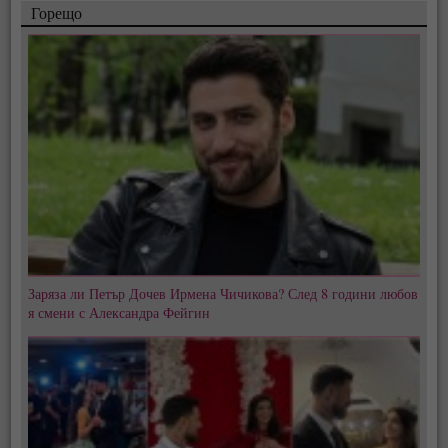
Горещо
Заряза ли Петър Дочев Ирмена Чичикова? След 8 години любов
я смени с Александра Фейгин