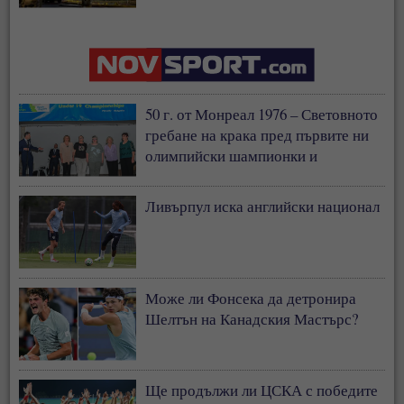
застрахователния модел
50 г. от Монреал 1976 – Световното
гребане на крака пред първите ни
олимпийски шампионки и
медалистки
Ливърпул иска английски национал
Може ли Фонсека да детронира
Шелтън на Канадския Мастърс?
Ще продължи ли ЦСКА с победите