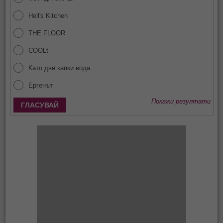
Hell's Kitchen
THE FLOOR
COOLt
Като две капки вода
Ергенът
Покажи резултати