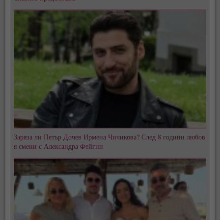
Заряза ли Петър Дочев Ирмена Чичикова? След 8 години любов
я смени с Александра Фейгин