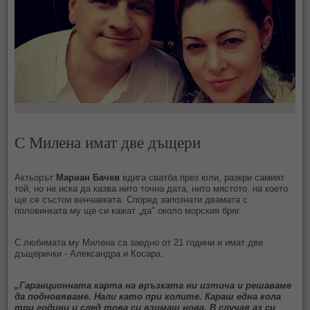
С Милена имат две дъщери
Актьорът
Мариан Бачев
вдига сватба през юли, разкри самият
той, но не иска да казва нито точна дата, нито мястото, на което
ще се състои венчавката. Според запознати двамата с
половинката мy ще си кажат „да" около морския бряг.
С любимата му Милена са заедно от 21 години и имат две
дъщерички - Александра и Косара.
„Гаранционната карта на връзката ни изтича и решаваме
да подновяваме. Нали като при колите. Караш една кола
три години и след това си взимаш нова. В случая аз си