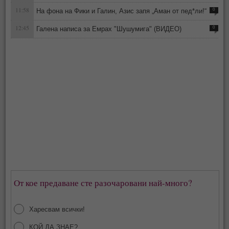
11:58
На фона на Фики и Галин, Азис запя „Аман от пед*ли!“
0
12:45
Галена написа за Емрах "Шушумига" (ВИДЕО)
0
От кое предаване сте разочаровани най-много?
Харесвам всички!
КОЙ ДА ЗНАЕ?