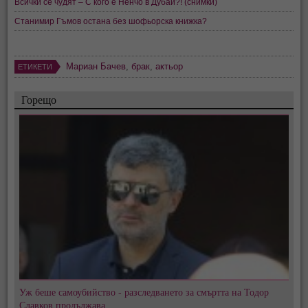
Всички се чудят – С кого е Ненчо в Дубай?! (снимки)
Станимир Гъмов остана без шофьорска книжка?
Мариан Бачев
,
брак
,
актьор
ЕТИКЕТИ
Горещо
Уж беше самоубийство - разследването за смъртта на Тодор
Славков продължава