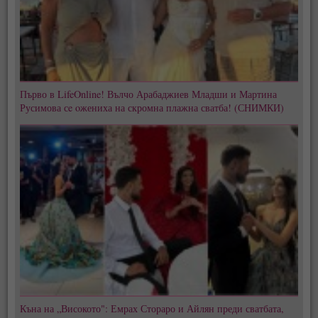
Първо в LifeOnline! Вълчо Арабаджиев Младши и Мартина
Русимова сe oжениха на скромна плажна сватба! (СНИМКИ)
Къна на „Високото": Емрах Стораро и Айлян преди сватбата,