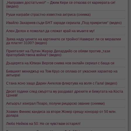
„Направих достатъчно!“ – Джим Кери се отказва от кариерата си!
(видео)
Руши награби страстно известна актриса (снимка)
Ивайло Захариев съди БНТ заради сериала „Под прикритие“ (видео)
Ален Делон е пожелал да сложат край на мъките му!
Зуека наду цените на картините си тройно! Намират ли се мераклии
да платят 3100? (видео)
Приятелят на Путин Жерар Депардийо се обяви против „тази
братоубийствена война“! (видео)
Дъщерята на Юлиан Вергов снима нов онлайн сериал с баща си
Бившият мениджър на Том Круз се оплака от ужасния характер на
актьора!
Стана ясно защо Дарин Ангелов флиртува на воля с Гала! (видео)
Десет години след смъртта му раздават дрехите и бижутата на Коста
Цонев!
Актьорът изиграл Поаро, получи рицарско звание (снимки)
Хоакин Финикс кандиса за втори Жокер срещу хонорар от 50 млн.
долара
Любо Нейков на 50: Не се чувствам остарял!