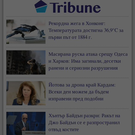
Рекордна жега в Хонконг:
Температурата достигна 36,9°C за
първи път от 1884 г.
Масирана руска атака срещу Одеса
и Харков: Има загинали, десетки
ранени и сериозни разрушения
Йотова за дрона край Кардам:
Всеки ден можем да бъдем
изправени пред подобни
инциденти
Хънтър Байдън разкри: Ракът на
Джо Байдън се е разпространил
отвъд костите