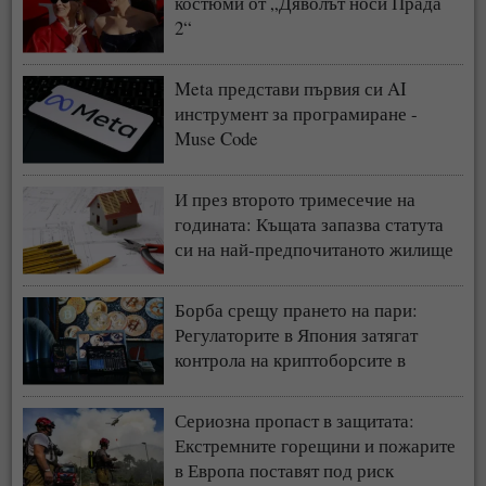
костюми от „Дяволът носи Прада
2“
Meta представи първия си AI
инструмент за програмиране -
Muse Code
И през второто тримесечие на
годината: Къщата запазва статута
си на най-предпочитаното жилище
у нас
Борба срещу прането на пари:
Регулаторите в Япония затягат
контрола на криптоборсите в
страната
Сериозна пропаст в защитата:
Екстремните горещини и пожарите
в Европа поставят под риск