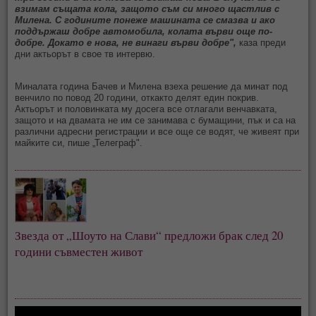
взимам същата кола, защото съм си много щастлив с
Милена. С годините понеже машината се смазва и ако
поддържаш добре автомобила, колата върви още по-
добре. Докато е нова, не винаги върви добре",
каза преди
дни актьорът в свое тв интервю.
Миналата година Бачев и Милена взеха решение да минат под
венчило по повод 20 години, откакто делят един покрив.
Актьорът и половинката му досега все отлагали венчавката,
защото и на двамата не им се занимава с бумащини, пък и са на
различни адресни регистрации и все още се водят, че живеят при
майките си, пише „Телеграф".
Звезда от „Шоуто на Слави“ предложи брак след 20
години съвместен живот