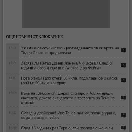
ОЩЕ НОВИНИ ОТ КЛЮКАРНИК
13:18
Уж беше самоубийство - разследването за смъртта на
0
Тодор Славков продължава
17:24
Заряза ли Петър Дочев Ирмена Чичикова? След 8
0
години любов я смени с Александра Фейгин
14:03
Нова жена? Геро стопи 50 кила, подмлади се и сложи
0
край на 20-годишен брак
12:59
Къна на „Високото": Емрах Стораро и Айлян преди
сватбата, докато скандалите и тревогите за Тони не
0
стихват
10:23
Смрад и драйфане! Иво Танев пил магарешка урина,
0
за да си върне гласа
16:00
След 18 години брак Геро обяви развода с жена си
0