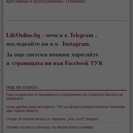
красавица и купонджийка! (снимки)
LifeOnline.bg
- вече и в
Telegram
,
последвайте ни и в
Instagram
.
За още светски новини харесайте
и
страницата ни във Facebook ТУК
ОЩЕ ПО ТЕМАТА
Геро недоволен от кошмарното управление на страната! Мислел да
емигрира!
Нова двойка сред актьорите - Петър Дочев ухажвал Ирмена Чичикова
две години (видео)
Отиде си любим актьор от сериала „Ало, Ало!“ (видео)
Игриви тьотки се облизват по Филип Буков (снимки)