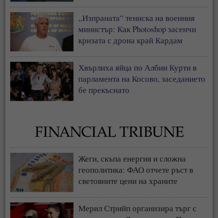
„Изпраната“ тениска на военния
министър: Как Photoshop засенчи
кризата с дрона край Кардам
Хвърлиха яйца по Албин Курти в
парламента на Косово, заседанието
бе прекъснато
Жеги, скъпа енергия и сложна
геополитика: ФАО отчете ръст в
световните цени на храните
Мерил Стрийп организира търг с