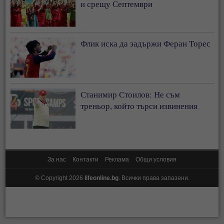
и срещу Септември
Флик иска да задържи Феран Торес
Станимир Стоилов: Не съм
треньор, който търси извинения
За нас
Контакти
Реклама
Общи условия
© Copyright 2026
lifeonline.bg
. Всички права запазени.