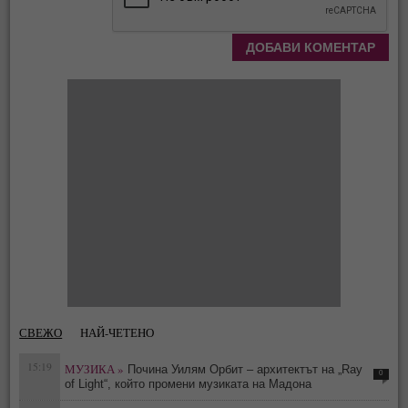
СВЕЖО
НАЙ-ЧЕТЕНО
15:19
МУЗИКА »
Почина Уилям Орбит – архитектът на „Ray
0
of Light“, който промени музиката на Мадона